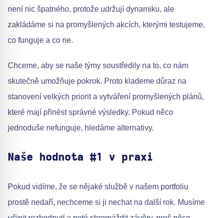
není nic špatného, protože udržují dynamiku, ale
zakládáme si na promyšlených akcích, kterými testujeme,
co funguje a co ne.
Chceme, aby se naše týmy soustředily na to, co nám
skutečně umožňuje pokrok. Proto klademe důraz na
stanovení velkých priorit a vytváření promyšlených plánů,
které mají přinést správné výsledky. Pokud něco
jednoduše nefunguje, hledáme alternativy.
Naše hodnota #1 v praxi
Pokud vidíme, že se nějaké službě v našem portfoliu
prostě nedaří, nechceme si ji nechat na další rok. Musíme
učinit rozhodnutí a poté shromáždit závěry, proč něco