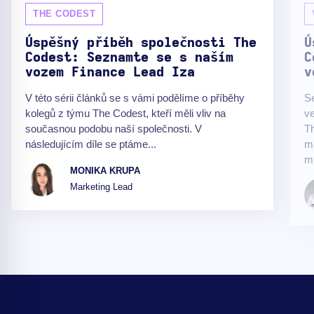
THE CODEST
Úspěšný příběh společnosti The
Ú
Codest: Seznamte se s naším
C
vozem Finance Lead Iza
v
V této sérii článků se s vámi podělíme o příběhy
S
kolegů z týmu The Codest, kteří měli vliv na
ve
současnou podobu naší společnosti. V
Th
následujícím díle se ptáme...
ma
mu
MONIKA KRUPA
Marketing Lead