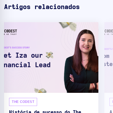
Artigos relacionados
THE CODEST
História de sucesso do The
A