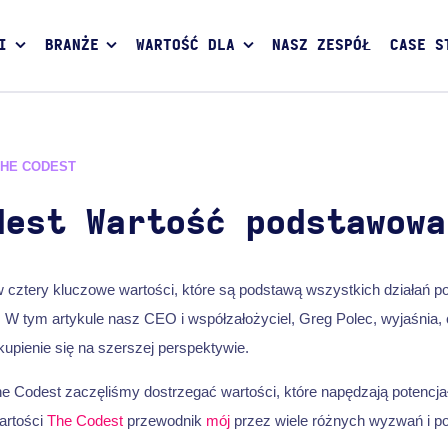
I
BRANŻE
WARTOŚĆ DLA
NASZ ZESPÓŁ
CASE S
THE CODEST
dest Wartość podstawowa
 cztery kluczowe wartości, które są podstawą wszystkich działań
 W tym artykule nasz CEO i współzałożyciel, Greg Polec, wyjaśnia,
skupienie się na szerszej perspektywie.
 Codest zaczęliśmy dostrzegać wartości, które napędzają potencja
artości
The Codest
przewodnik
mój
przez wiele różnych wyzwań i p