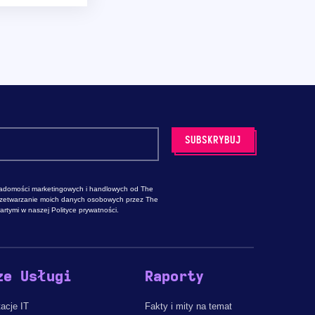
adomości marketingowych i handlowych od The
rzetwarzanie moich danych osobowych przez The
rtymi w naszej Polityce prywatności.
ze Usługi
Raporty
acje IT
Fakty i mity na temat