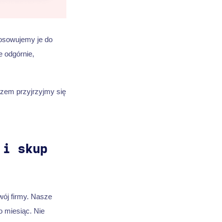
tosowujemy je do
 odgórnie,
azem przyjrzyjmy się
 i skup
wój firmy. Nasze
o miesiąc. Nie