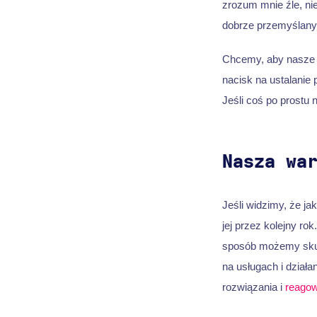
zrozum mnie źle, ni
dobrze przemyślanych
Chcemy, aby nasze z
nacisk na ustalanie
Jeśli coś po prostu 
Nasza wa
Jeśli widzimy, że ja
jej przez kolejny ro
sposób możemy skupi
na usługach i dział
rozwiązania i
reago