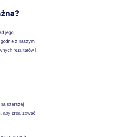
ażna?
ad jego
 zgodnie z naszym
nych rezultatów i
 na szerszej
ę, aby zrealizować
enia naszych