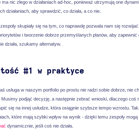
e ma nic złego w działaniach ad-hoc, ponieważ utrzymują one dynam
 działaniach, aby sprawdzić, co działa, a co nie.
espoły skupiały się na tym, co naprawdę pozwala nam się rozwijać
 priorytetów i tworzenie dobrze przemyślanych planów, aby zapewnić 
nie działa, szukamy alternatyw.
rtość #1 w praktyce
kaś usługa w naszym portfolio po prostu nie radzi sobie dobrze, ni
k. Musimy podjąć decyzję, a następnie zebrać wnioski, dlaczego coś n
ć się na innej usłudze, która osiągnie szybsze tempo wzrostu. Tak
aniach, które mają szybki wpływ na wynik - dzięki temu zespoły mogą
wać
dynamicznie, jeśli coś nie działa.