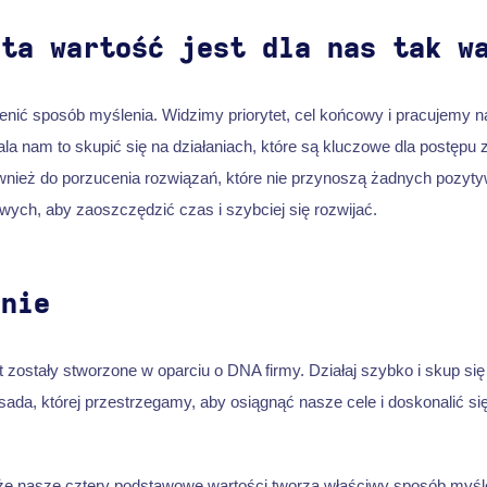
 ta wartość jest dla nas tak w
nić sposób myślenia. Widzimy priorytet, cel końcowy i pracujemy n
la nam to skupić się na działaniach, które są kluczowe dla postępu
ież do porzucenia rozwiązań, które nie przynoszą żadnych pozytyw
ych, aby zaoszczędzić czas i szybciej się rozwijać.
anie
 zostały stworzone w oparciu o DNA firmy. Działaj szybko i skup się
sada, której przestrzegamy, aby osiągnąć nasze cele i doskonalić si
że nasze cztery podstawowe wartości tworzą właściwy sposób myśl