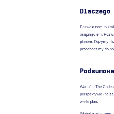
Dlaczego
Pozwala nam to zmie
osiągnięciem. Pozwa
planem. Dążymy równ
przechodzimy do now
Podsumow
Wartości The Codest
perspektywie - to za
wielki plan.
Głęboko wierzymy, 