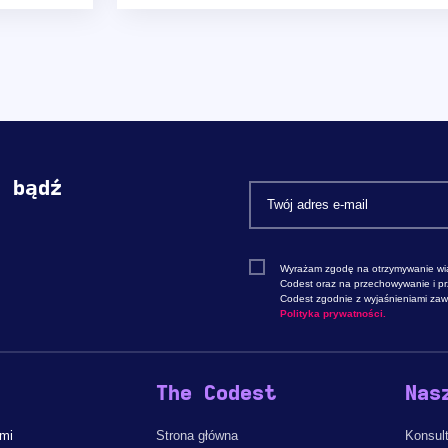
i bądź
Wyrażam zgodę na otrzymywanie wi
Codest oraz na przechowywanie i p
Codest zgodnie z wyjaśnieniami zawa
Polityka prywatności.
The Codest
Nas
ami
Strona główna
Konsult