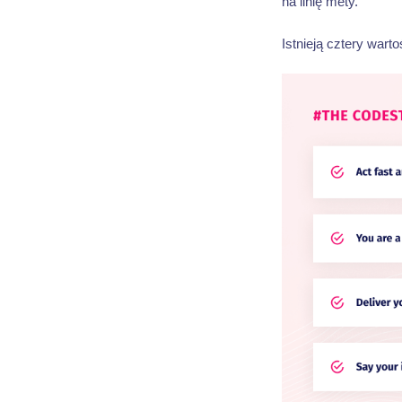
na linię mety.
Istnieją cztery warto