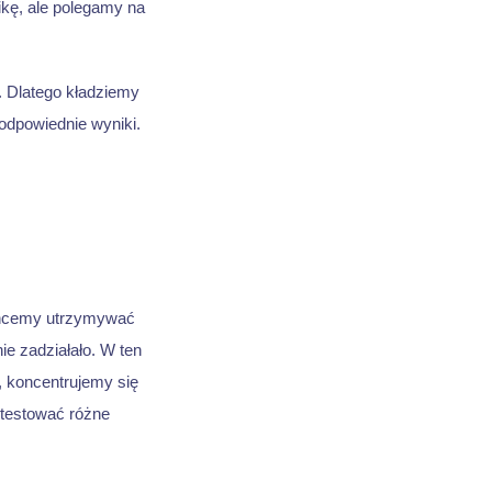
ikę, ale polegamy na
. Dlatego kładziemy
odpowiednie wyniki.
e chcemy utrzymywać
ie zadziałało. W ten
, koncentrujemy się
 testować różne