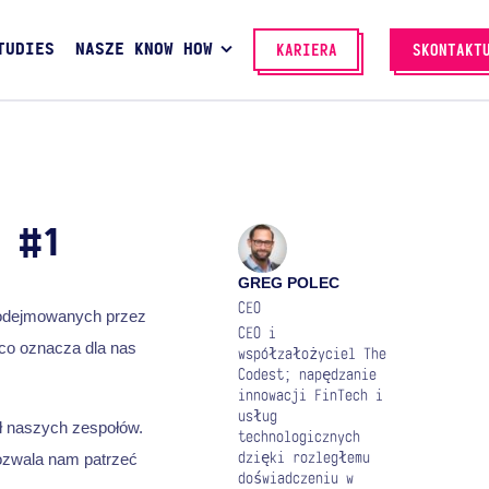
TUDIES
NASZE KNOW HOW
KARIERA
SKONTAKT
 #1
GREG POLEC
CEO
 podejmowanych przez
CEO i
 co oznacza dla nas
współzałożyciel The
Codest; napędzanie
innowacji FinTech i
usług
ł naszych zespołów.
technologicznych
ozwala nam patrzeć
dzięki rozległemu
doświadczeniu w