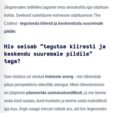
Järgnevates artiklites jagame oma seisukohta iga väärtuse
kohta. Seekord sukeldume esimesse väärtusesse The
Codest -
tegutseda kiiresti ja keskenduda suuremale
pildile
.
Mis seisab "tegutse kiiresti ja
keskendu suuremale pildile"
taga?
See väärtus on seotud
inimeste areng
- mis tähendab
pikas perspektiivis ettevõtte arengut. Meie lähenemisviis
on järgmine
planeerida vastutustundlikult
, ja me teeme
seda kord aastas, kord kvartalis ja teeme seda realistlikult
iga kuu. Ärge saage minust valesti aru, ad hoc tegevustes