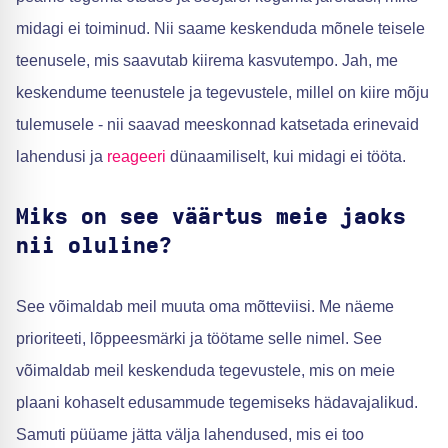
midagi ei toiminud. Nii saame keskenduda mõnele teisele
teenusele, mis saavutab kiirema kasvutempo. Jah, me
keskendume teenustele ja tegevustele, millel on kiire mõju
tulemusele - nii saavad meeskonnad katsetada erinevaid
lahendusi ja
reageeri
dünaamiliselt, kui midagi ei tööta.
Miks on see väärtus meie jaoks
nii oluline?
See võimaldab meil muuta oma mõtteviisi. Me näeme
prioriteeti, lõppeesmärki ja töötame selle nimel. See
võimaldab meil keskenduda tegevustele, mis on meie
plaani kohaselt edusammude tegemiseks hädavajalikud.
Samuti püüame jätta välja lahendused, mis ei too