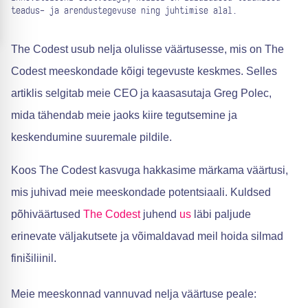
teadus- ja arendustegevuse ning juhtimise alal.
The Codest usub nelja olulisse väärtusesse, mis on The
Codest meeskondade kõigi tegevuste keskmes. Selles
artiklis selgitab meie CEO ja kaasasutaja Greg Polec,
mida tähendab meie jaoks kiire tegutsemine ja
keskendumine suuremale pildile.
Koos The Codest kasvuga hakkasime märkama väärtusi,
mis juhivad meie meeskondade potentsiaali. Kuldsed
põhiväärtused
The Codest
juhend
us
läbi paljude
erinevate väljakutsete ja võimaldavad meil hoida silmad
finišiliinil.
Meie meeskonnad vannuvad nelja väärtuse peale: