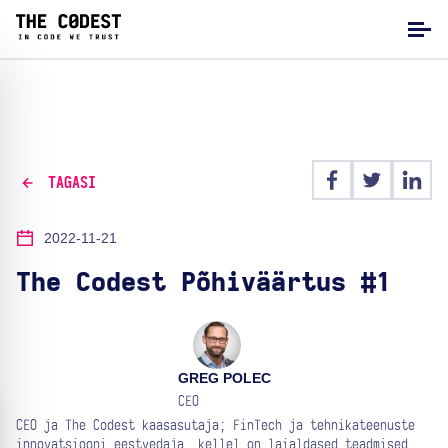
TAGASI
2022-11-21
The Codest Põhiväärtus #1
GREG POLEC
CEO
CEO ja The Codest kaasasutaja; FinTech ja tehnikateenuste
innovatsiooni eestvedaja, kellel on laialdased teadmised