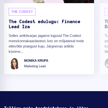
THE CODEST
The Codest edulugu: Finance
T
Lead Iza
D
Selles artiklisarjas jagame lugusid The Codest
T
meeskonnakaaslastest, kes on mõjutanud meie
pe
ettevõtte praegust kuju. Järgnevas artiklis
k
küsime...
li
MONIKA KRUPA
Marketing Lead