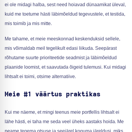
ei ole midagi halba, sest need hoiavad dünaamikat üleval,
kuid me toetume hästi läbimõeldud tegevustele, et testida,
mis toimib ja mis mitte.
Me tahame, et meie meeskonnad keskenduksid sellele,
mis võimaldab meil tegelikult edasi liikuda. Seepärast
rõhutame suurte prioriteetide seadmist ja läbimõeldud
plaanide loomist, et saavutada õigeid tulemusi. Kui midagi
lihtsalt ei toimi, otsime alternatiive.
Meie #1 väärtus praktikas
Kui me näeme, et mingi teenus meie portfellis lihtsalt ei
lähe hästi, ei taha me seda veel üheks aastaks hoida. Me
peame tegema otsuse ja seejärel koguma järeldusi, miks