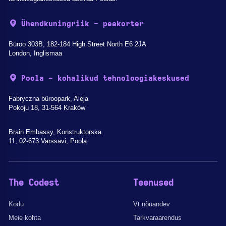
Ühendkuningriik - peakorter
Büroo 303B, 182-184 High Street North E6 2JA
London, Inglismaa
Poola - kohalikud tehnoloogiakeskused
Fabryczna büroopark, Aleja
Pokoju 18, 31-564 Kraków
Brain Embassy, Konstruktorska
11, 02-673 Varssavi, Poola
The Codest
Teenused
Kodu
Vt nõuandev
Meie kohta
Tarkvaraarendus