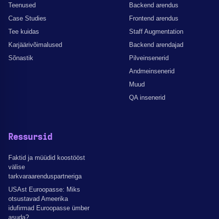
Teenused
Backend arendus
Case Studies
Frontend arendus
Tee kuidas
Staff Augmentation
Karjäärivõimalused
Backend arendajad
Sõnastik
Pilveinsenerid
Andmeinsenerid
Muud
QA insenerid
Ressursid
Faktid ja müüdid koostööst
välise
tarkvaraarenduspartneriga
USAst Euroopasse: Miks
otsustavad Ameerika
idufirmad Euroopasse ümber
asuda?