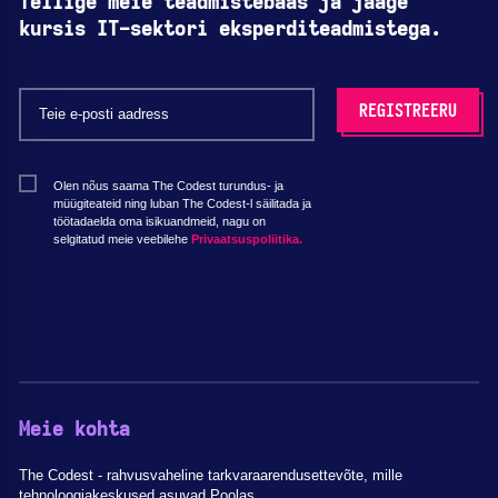
Tellige meie teadmistebaas ja jääge
kursis IT-sektori eksperditeadmistega.
Olen nõus saama The Codest turundus- ja
müügiteateid ning luban The Codest-l säilitada ja
töötadaelda oma isikuandmeid, nagu on
selgitatud meie veebilehe
Privaatsuspoliitika.
Meie kohta
The Codest - rahvusvaheline tarkvaraarendusettevõte, mille
tehnoloogiakeskused asuvad Poolas.