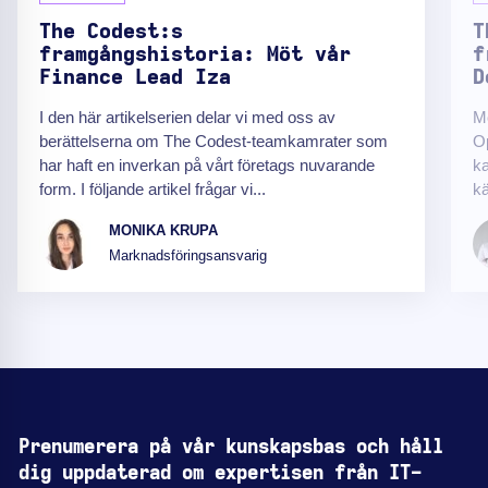
The Codest:s
T
framgångshistoria: Möt vår
f
Finance Lead Iza
D
I den här artikelserien delar vi med oss av
M
berättelserna om The Codest-teamkamrater som
O
har haft en inverkan på vårt företags nuvarande
ka
form. I följande artikel frågar vi...
kä
MONIKA KRUPA
Marknadsföringsansvarig
Prenumerera på vår kunskapsbas och håll
dig uppdaterad om expertisen från IT-