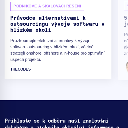
PODNIKOVÉ A ŠKÁLOVACÍ ŘEŠENÍ
Průvodce alternativami k
5
outsourcingu vývoje softwaru v
j
blízkém okolí
P
Prozkoumejte efektivní alternativy k vývoji
dě
softwaru outsourcing v blízkém okolí, včetně
al
strategií onshore, offshore a in-house pro optimální
z
úspěch projektu.
THECODEST
Přihlaste se k odběru naší znalostní
databáze a získejte aktuální informace o