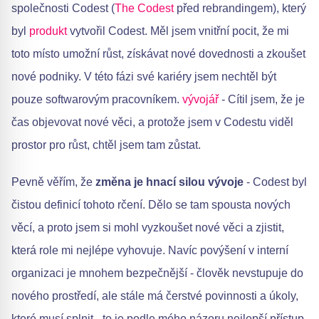
společnosti Codest (
The Codest
před rebrandingem), který
byl
produkt
vytvořil Codest. Měl jsem vnitřní pocit, že mi
toto místo umožní růst, získávat nové dovednosti a zkoušet
nové podniky. V této fázi své kariéry jsem nechtěl být
pouze softwarovým pracovníkem.
vývojář
- Cítil jsem, že je
čas objevovat nové věci, a protože jsem v Codestu viděl
prostor pro růst, chtěl jsem tam zůstat.
Pevně věřím, že
změna je hnací silou vývoje
- Codest byl
čistou definicí tohoto rčení. Dělo se tam spousta nových
věcí, a proto jsem si mohl vyzkoušet nové věci a zjistit,
která role mi nejlépe vyhovuje. Navíc povýšení v interní
organizaci je mnohem bezpečnější - člověk nevstupuje do
nového prostředí, ale stále má čerstvé povinnosti a úkoly,
které musí splnit - to je podle mého názoru nejlepší přístup