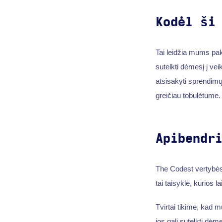
Kodėl ši
Tai leidžia mums pake
sutelkti dėmesį į ve
atsisakyti sprendimų,
greičiau tobulėtume.
Apibendr
The Codest vertybės 
tai taisyklė, kurios 
Tvirtai tikime, kad
jos gali sutelkti dėme