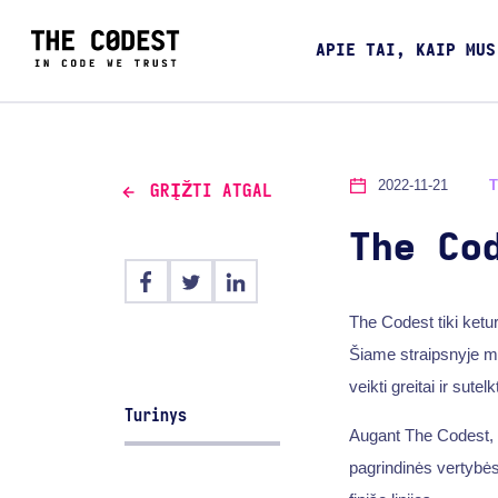
APIE TAI, KAIP MUS
2022-11-21
GRĮŽTI ATGAL
The Co
The Codest tiki ket
Šiame straipsnyje m
veikti greitai ir sutel
Turinys
Augant The Codest, 
pagrindinės vertybė