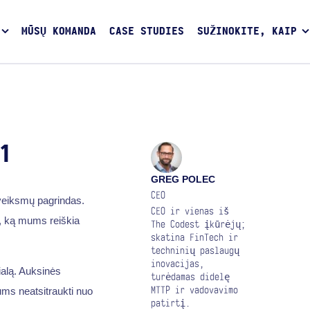
MŪSŲ KOMANDA
CASE STUDIES
SUŽINOKITE, KAIP
1
GREG POLEC
CEO
veiksmų pagrindas.
CEO ir vienas iš
, ką mums reiškia
The Codest įkūrėjų;
skatina FinTech ir
techninių paslaugų
inovacijas,
alą. Auksinės
turėdamas didelę
mums neatsitraukti nuo
MTTP ir vadovavimo
patirtį.