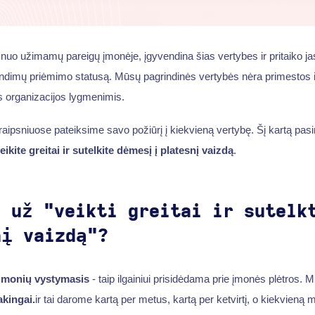
 nuo užimamų pareigų įmonėje, įgyvendina šias vertybes ir pritaiko j
endimų priėmimo statusą. Mūsų pagrindinės vertybės nėra primestos i
 organizacijos lygmenimis.
traipsniuose pateiksime savo požiūrį į kiekvieną vertybę. Šį kartą pas
eikite greitai ir sutelkite dėmesį į platesnį vaizdą
.
i už "veikti greitai ir sutelk
nį vaizdą"?
žmonių vystymasis
- taip ilgainiui prisidėdama prie įmonės plėtros. 
akingai.
ir tai darome kartą per metus, kartą per ketvirtį, o kiekvieną m