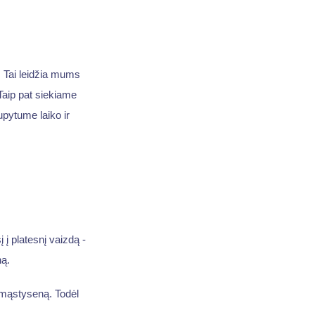
. Tai leidžia mums
Taip pat siekiame
upytume laiko ir
į platesnį vaizdą -
ną.
 mąstyseną. Todėl