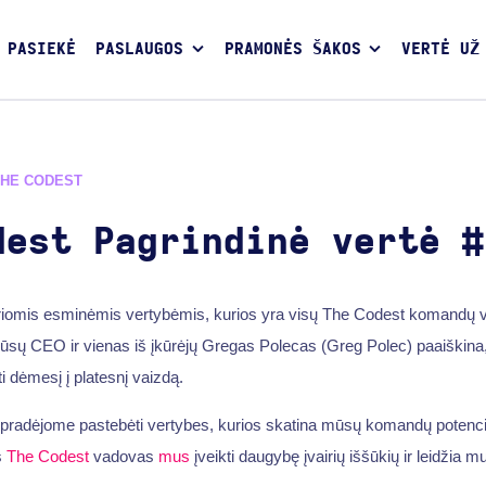
 PASIEKĖ
PASLAUGOS
PRAMONĖS ŠAKOS
VERTĖ UŽ
THE CODEST
dest Pagrindinė vertė #
uriomis esminėmis vertybėmis, kurios yra visų The Codest komandų 
ūsų CEO ir vienas iš įkūrėjų Gregas Polecas (Greg Polec) paaiškina
kti dėmesį į platesnį vaizdą.
pradėjome pastebėti vertybes, kurios skatina mūsų komandų potenci
s
The Codest
vadovas
mus
įveikti daugybę įvairių iššūkių ir leidžia 