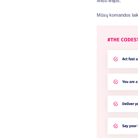
finišo linijos.
Mūsų komandos laiko