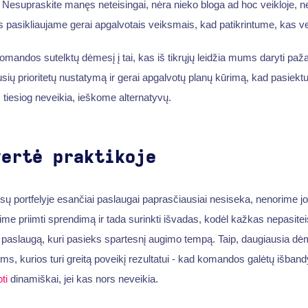
Nesupraskite manęs neteisingai, nėra nieko bloga ad hoc veikloje, nes
 pasikliaujame gerai apgalvotais veiksmais, kad patikrintume, kas ve
andos sutelktų dėmesį į tai, kas iš tikrųjų leidžia mums daryti paž
ių prioritetų nustatymą ir gerai apgalvotų planų kūrimą, kad pasiek
 tiesiog neveikia, ieškome alternatyvų.
vertė praktikoje
 portfelyje esančiai paslaugai paprasčiausiai nesiseka, nenorime jos
ime priimti sprendimą ir tada surinkti išvadas, kodėl kažkas nepasitei
tą paslaugą, kuri pasieks spartesnį augimo tempą. Taip, daugiausia d
s, kurios turi greitą poveikį rezultatui - kad komandos galėtų išbandyt
ti
dinamiškai, jei kas nors neveikia.