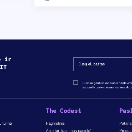
ę ir
IT
Sutinku gauti rinkodaros ir pardavim
saugoti ir tvarkyti mano asmens du
The Codest
Pas
turinti
Pagrindinis
Pataria
Apie tai, kaip mus pasiekė
Progra