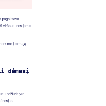
as pagal savo
š viršaus, nes jomis
inerkime į pirmąją
ti dėmesį
Mūsų požiūris yra
ėnesį tai