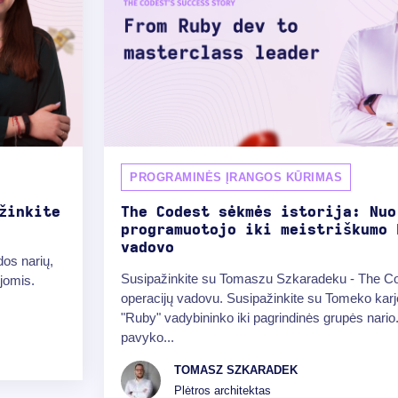
PROGRAMINĖS ĮRANGOS KŪRIMAS
žinkite
The Codest sėkmės istorija: Nuo
programuotojo iki meistriškumo 
vadovo
os narių,
Susipažinkite su Tomaszu Szkaradeku - The Co
ijomis.
operacijų vadovu. Susipažinkite su Tomeko karj
"Ruby" vadybininko iki pagrindinės grupės nario
pavyko...
TOMASZ SZKARADEK
Plėtros architektas