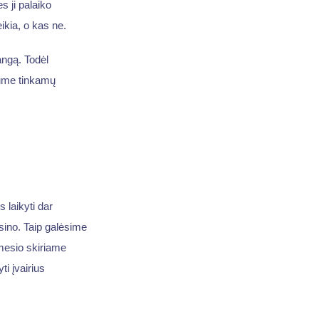
 ji palaiko
ikia, o kas ne.
angą. Todėl
tume tinkamų
 laikyti dar
sino. Taip galėsime
ėmesio skiriame
i įvairius