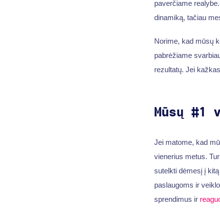
paverčiame realybe. 
dinamiką, tačiau mes
Norime, kad mūsų kom
pabrėžiame svarbiaus
rezultatų. Jei kažkas
Mūsų #1 
Jei matome, kad mūsų
vienerius metus. Tur
sutelkti dėmesį į ki
paslaugoms ir veiklom
sprendimus ir
reaguo