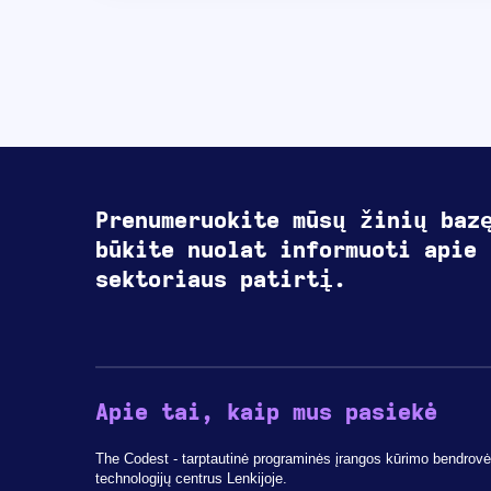
Prenumeruokite mūsų žinių baz
būkite nuolat informuoti apie 
sektoriaus patirtį.
Apie tai, kaip mus pasiekė
The Codest - tarptautinė programinės įrangos kūrimo bendrovė, 
technologijų centrus Lenkijoje.