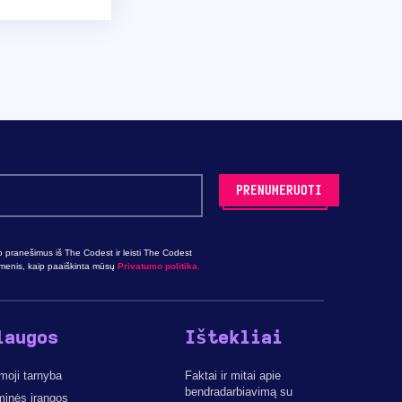
o pranešimus iš The Codest ir leisti The Codest
omenis, kaip paaiškinta mūsų
Privatumo politika.
laugos
Ištekliai
moji tarnyba
Faktai ir mitai apie
bendradarbiavimą su
minės įrangos