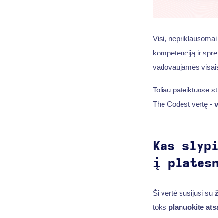
Visi, nepriklausomai
kompetenciją ir spr
vadovaujamės visais
Toliau pateiktuose s
The Codest vertę -
v
Kas slyp
į plates
Ši vertė susijusi su
toks
planuokite ats