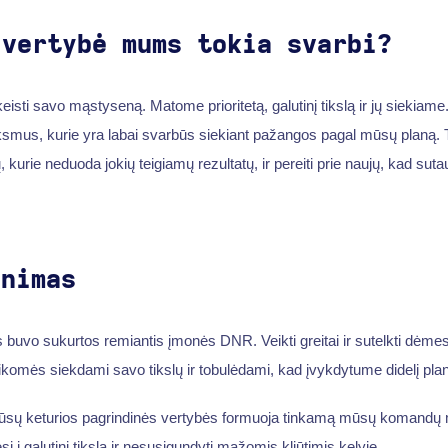
 vertybė mums tokia svarbi?
isti savo mąstyseną. Matome prioritetą, galutinį tikslą ir jų siekiame
iksmus, kurie yra labai svarbūs siekiant pažangos pagal mūsų planą. 
 kurie neduoda jokių teigiamų rezultatų, ir pereiti prie naujų, kad suta
inimas
buvo sukurtos remiantis įmonės DNR. Veikti greitai ir sutelkti dėmesį 
laikomės siekdami savo tikslų ir tobulėdami, kad įvykdytume didelį pla
 mūsų keturios pagrindinės vertybės formuoja tinkamą mūsų komandų
sį į galutinį tikslą ir nesusigundyti mažomis kliūtimis kelyje.