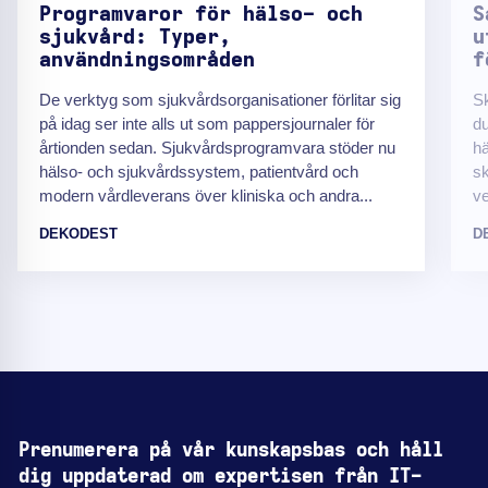
Programvaror för hälso- och
S
sjukvård: Typer,
u
användningsområden
f
De verktyg som sjukvårdsorganisationer förlitar sig
Sk
på idag ser inte alls ut som pappersjournaler för
du
årtionden sedan. Sjukvårdsprogramvara stöder nu
hä
hälso- och sjukvårdssystem, patientvård och
sk
modern vårdleverans över kliniska och andra...
ve
DEKODEST
D
Prenumerera på vår kunskapsbas och håll
dig uppdaterad om expertisen från IT-