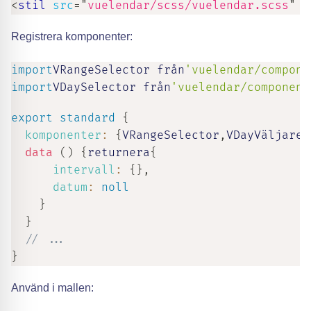
<
stil
src
=
"
vuelendar/scss/vuelendar.scss
"
l
Registrera komponenter:
import
VRangeSelector från
'vuelendar/compone
import
VDaySelector från
'vuelendar/component
export
standard
{
komponenter
:
{
VRangeSelector
,
VDayVäljare
}
data
(
)
{
returnera
{
intervall
:
{
}
,
datum
:
noll
}
}
// ...
}
Använd i mallen: