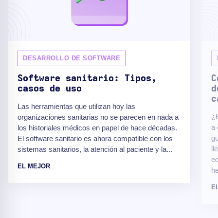
DESARROLLO DE SOFTWARE
Software sanitario: Tipos,
C
casos de uso
d
c
Las herramientas que utilizan hoy las
¿E
organizaciones sanitarias no se parecen en nada a
a 
los historiales médicos en papel de hace décadas.
gu
El software sanitario es ahora compatible con los
ll
sistemas sanitarios, la atención al paciente y la...
eq
EL MEJOR
he
E