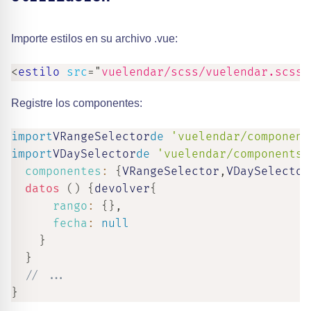
Importe estilos en su archivo .vue:
<
estilo
src
=
"
vuelendar/scss/vuelendar.scss
"
Registre los componentes:
import
VRangeSelector
de
'vuelendar/component
import
VDaySelector
de
'vuelendar/components/
componentes
:
{
VRangeSelector
,
VDaySelector
datos
(
)
{
devolver
{
rango
:
{
}
,
fecha
:
null
}
}
// ...
}