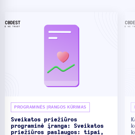
PROGRAMINĖS ĮRANGOS KŪRIMAS
Sveikatos priežiūros
K
programinė įranga: Sveikatos
k
priežiūros paslaugos: tipai,
k