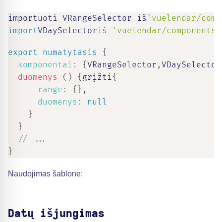
importuoti VRangeSelector iš
'vuelendar/comp
import
VDaySelector
iš
'vuelendar/components/
export
numatytasis
{
komponentai
:
{
VRangeSelector
,
VDaySelector
duomenys
(
)
{
grįžti
{
range
:
{
}
,
duomenys
:
null
}
}
// ...
}
Naudojimas šablone:
Datų išjungimas