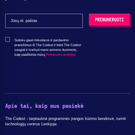
Sutinku gauti rinkodaros ir pardavimo
pranešimus iš The Codest ir leisti The Codest
saugoti ir tvarkyti mano asmens duomenis,
kaip paaiškinta mūsų
Privatumo politika.
Apie tai, kaip mus pasiekė
The Codest - tarptautinė programinės įrangos kūrimo bendrovė, turinti
technologijų centrus Lenkijoje.