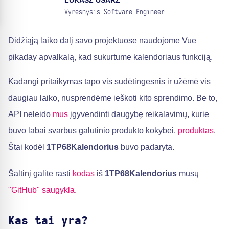
LUKASZ USARZ
Vyresnysis Software Engineer
Didžiąją laiko dalį savo projektuose naudojome Vue
pikaday apvalkalą, kad sukurtume kalendoriaus funkciją.
Kadangi pritaikymas tapo vis sudėtingesnis ir užėmė vis
daugiau laiko, nusprendėme ieškoti kito sprendimo. Be to,
API neleido
mus
įgyvendinti daugybę reikalavimų, kurie
buvo labai svarbūs galutinio produkto kokybei.
produktas
.
Štai kodėl
1TP68Kalendorius
buvo padaryta.
Šaltinį galite rasti
kodas
iš
1TP68Kalendorius
mūsų
"GitHub" saugykla
.
Kas tai yra?