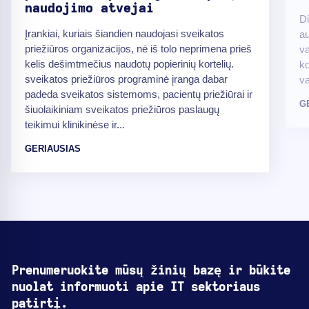
naudojimo atvejai
Di
Įrankiai, kuriais šiandien naudojasi sveikatos
au
priežiūros organizacijos, nė iš tolo neprimena prieš
va
kelis dešimtmečius naudotų popierinių kortelių.
ko
sveikatos priežiūros programinė įranga dabar
va
padeda sveikatos sistemoms, pacientų priežiūrai ir
G
šiuolaikiniam sveikatos priežiūros paslaugų
teikimui klinikinėse ir...
GERIAUSIAS
Prenumeruokite mūsų žinių bazę ir būkite
nuolat informuoti apie IT sektoriaus
patirtį.