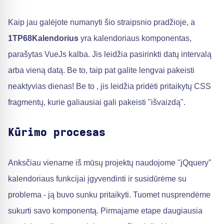
Kaip jau galėjote numanyti šio straipsnio pradžioje, a
1TP68Kalendorius
yra kalendoriaus komponentas,
parašytas VueJs kalba. Jis leidžia pasirinkti datų intervalą
arba vieną datą. Be to, taip pat galite lengvai pakeisti
neaktyvias dienas! Be to , jis leidžia pridėti pritaikytų CSS
fragmentų, kurie galiausiai gali pakeisti "išvaizdą".
Kūrimo procesas
Anksčiau viename iš mūsų projektų naudojome "jQquery"
kalendoriaus funkcijai įgyvendinti ir susidūrėme su
problema - ją buvo sunku pritaikyti. Tuomet nusprendėme
sukurti savo komponentą. Pirmajame etape daugiausia