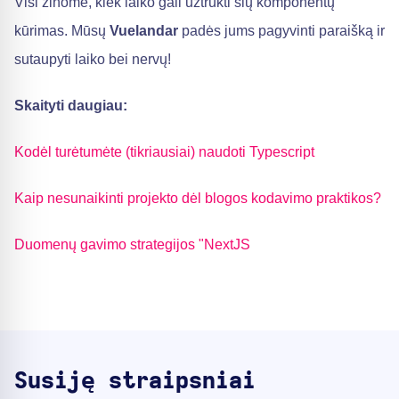
Visi žinome, kiek laiko gali užtrukti šių komponentų
kūrimas. Mūsų
Vuelandar
padės jums pagyvinti paraišką ir
sutaupyti laiko bei nervų!
Skaityti daugiau:
Kodėl turėtumėte (tikriausiai) naudoti Typescript
Kaip nesunaikinti projekto dėl blogos kodavimo praktikos?
Duomenų gavimo strategijos "NextJS
Susiję straipsniai