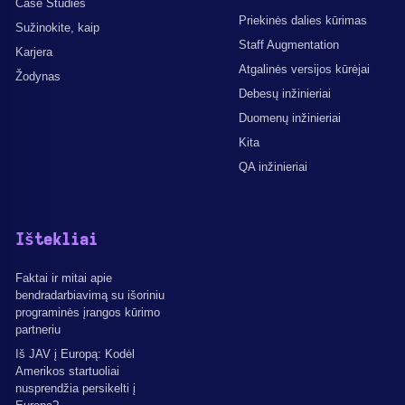
Case Studies
Priekinės dalies kūrimas
Sužinokite, kaip
Staff Augmentation
Karjera
Atgalinės versijos kūrėjai
Žodynas
Debesų inžinieriai
Duomenų inžinieriai
Kita
QA inžinieriai
Ištekliai
Faktai ir mitai apie
bendradarbiavimą su išoriniu
programinės įrangos kūrimo
partneriu
Iš JAV į Europą: Kodėl
Amerikos startuoliai
nusprendžia persikelti į