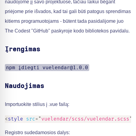
naudojome jį savo projektuose, tačiau laikui bėgant
priėjome prie išvados, kad tai gali būti patogus sprendimas
kitiems programuotojams - būtent tada pasidalijome juo
The Codest "GitHub" paskyroje kodo bibliotekos pavidalu.
Įrengimas
npm įdiegti vuelendar@1.0.0
Naudojimas
Importuokite stilius į .vue failą:
<
style
src
=
"
vuelendar/scss/vuelendar.scss
"
Registro sudedamosios dalys: