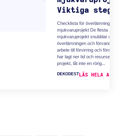
Viktiga steg
Checklista för överlämning av
mjukvaruprojekt De flesta
mjukvaruprojekt snubblar under
överlämningen och förvandlar veckor a
arbete till förvirring och förseningar. Du
har lagt ner tid och resurser på ditt
projekt, låt inte en rörig...
DEKODEST
LÄS HELA ARTIKELN