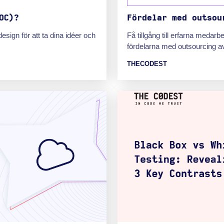
OC)?
Fördelar med outsou
design för att ta dina idéer och
Få tillgång till erfarna medar
fördelarna med outsourcing av
THECODEST