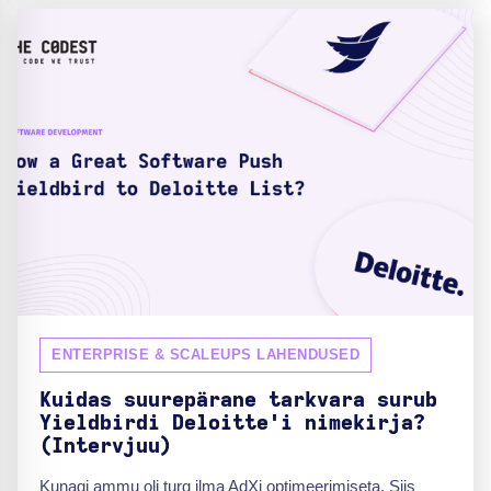
ENTERPRISE & SCALEUPS LAHENDUSED
Kuidas suurepärane tarkvara surub
Yieldbirdi Deloitte'i nimekirja?
(Intervjuu)
Kunagi ammu oli turg ilma AdXi optimeerimiseta. Siis