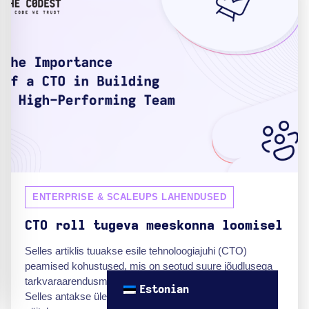
ENTERPRISE & SCALEUPS LAHENDUSED
CTO roll tugeva meeskonna loomisel
Selles artiklis tuuakse esile tehnoloogiajuhi (CTO)
peamised kohustused, mis on seotud suure jõudlusega
tarkvaraarendusmeeskonna loomise ja juhtimisega.
Estonian
Selles antakse ülevaade inimeste valimisstrateegiatest,