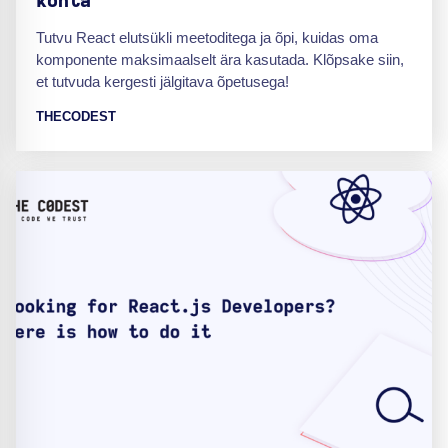
kohta
Tutvu React elutsükli meetoditega ja õpi, kuidas oma
komponente maksimaalselt ära kasutada. Klõpsake siin,
et tutvuda kergesti jälgitava õpetusega!
THECODEST