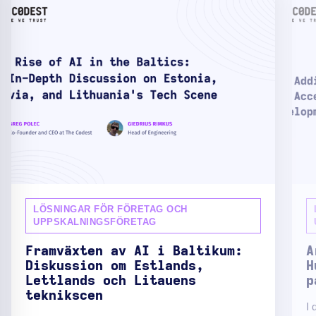
LÖSNINGAR FÖR FÖRETAG OCH
UPPSKALNINGSFÖRETAG
Framväxten av AI i Baltikum:
A
Diskussion om Estlands,
H
Lettlands och Litauens
p
teknikscen
I 