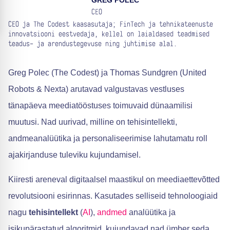
GREG POLEC
CEO
CEO ja The Codest kaasasutaja; FinTech ja tehnikateenuste
innovatsiooni eestvedaja, kellel on laialdased teadmised
teadus- ja arendustegevuse ning juhtimise alal.
Greg Polec (The Codest) ja Thomas Sundgren (United
Robots & Nexta) arutavad valgustavas vestluses
tänapäeva meediatööstuses toimuvaid dünaamilisi
muutusi. Nad uurivad, milline on tehisintellekti,
andmeanalüütika ja personaliseerimise lahutamatu roll
ajakirjanduse tuleviku kujundamisel.
Kiiresti areneval digitaalsel maastikul on meediaettevõtted
revolutsiooni esirinnas. Kasutades selliseid tehnoloogiaid
nagu
tehisintellekt
(
AI
),
andmed
analüütika ja
isikupärastatud algoritmid, kujundavad nad ümber seda,