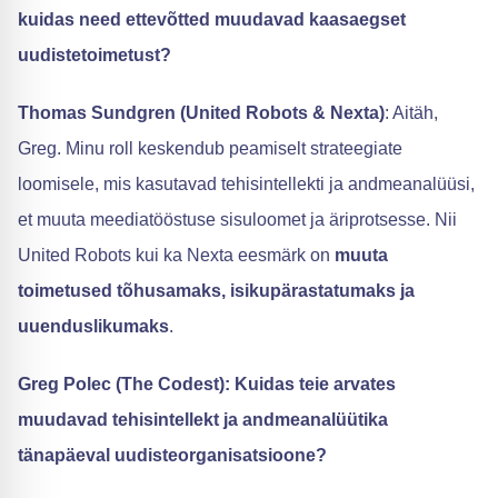
kuidas need ettevõtted muudavad kaasaegset
uudistetoimetust?
Thomas Sundgren (United Robots & Nexta)
: Aitäh,
Greg. Minu roll keskendub peamiselt strateegiate
loomisele, mis kasutavad tehisintellekti ja andmeanalüüsi,
et muuta meediatööstuse sisuloomet ja äriprotsesse. Nii
United Robots kui ka Nexta eesmärk on
muuta
toimetused tõhusamaks, isikupärastatumaks ja
uuenduslikumaks
.
Greg Polec (The Codest): Kuidas teie arvates
muudavad tehisintellekt ja andmeanalüütika
tänapäeval uudisteorganisatsioone?