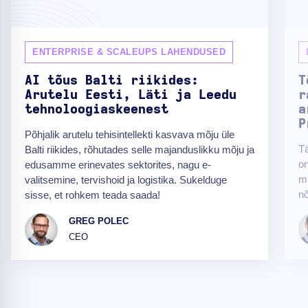
ENTERPRISE & SCALEUPS LAHENDUSED
AI tõus Balti riikides:
T
Arutelu Eesti, Läti ja Leedu
r
tehnoloogiaskeenest
a
P
Põhjalik arutelu tehisintellekti kasvava mõju üle
Tä
Balti riikides, rõhutades selle majanduslikku mõju ja
on
edusamme erinevates sektorites, nagu e-
mi
valitsemine, tervishoid ja logistika. Sukelduge
nõ
sisse, et rohkem teada saada!
GREG POLEC
CEO