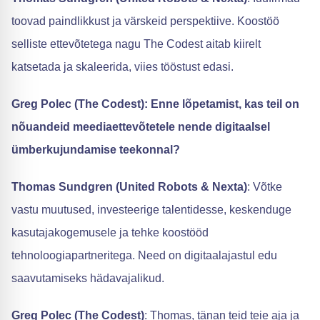
toovad paindlikkust ja värskeid perspektiive. Koostöö
selliste ettevõtetega nagu The Codest aitab kiirelt
katsetada ja skaleerida, viies tööstust edasi.
Greg Polec (The Codest): Enne lõpetamist, kas teil on
nõuandeid meediaettevõtetele nende digitaalsel
ümberkujundamise teekonnal?
Thomas Sundgren (United Robots & Nexta)
: Võtke
vastu muutused, investeerige talentidesse, keskenduge
kasutajakogemusele ja tehke koostööd
tehnoloogiapartneritega. Need on digitaalajastul edu
saavutamiseks hädavajalikud.
Greg Polec (The Codest)
: Thomas, tänan teid teie aja ja