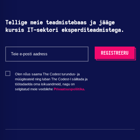
Tellige meie teadmistebaas ja jääge
kursis IT-sektori eksperditeadmistega.
Olen nõus saama The Codest turundus- ja
müügiteateid ning luban The Codest-l säilitada ja
töötadaelda oma isikuandmeid, nagu on
selgitatud meie veebilehe
Privaatsuspoliitika.