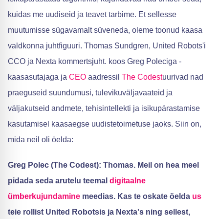
kuidas me uudiseid ja teavet tarbime. Et sellesse
muutumisse sügavamalt süveneda, oleme toonud kaasa
valdkonna juhtfiguuri. Thomas Sundgren, United Robots'i
CCO ja Nexta kommertsjuht. koos Greg Poleciga -
kaasasutajaga ja
CEO
aadressil
The Codest
uurivad nad
praeguseid suundumusi, tulevikuväljavaateid ja
väljakutseid andmete, tehisintellekti ja isikupärastamise
kasutamisel kaasaegse uudistetoimetuse jaoks. Siin on,
mida neil oli öelda:
Greg Polec (The Codest): Thomas. Meil on hea meel
pidada seda arutelu teemal
digitaalne
ümberkujundamine
meedias. Kas te oskate öelda
us
teie rollist United Robotsis ja Nexta's ning sellest,