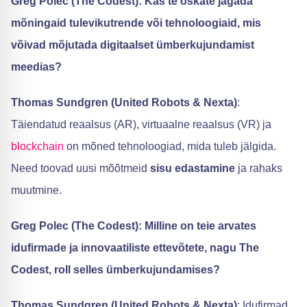
Greg Polec (The Codest): Kas te oskate jagada
mõningaid tulevikutrende või tehnoloogiaid, mis
võivad mõjutada digitaalset ümberkujundamist
meedias?
Thomas Sundgren (United Robots & Nexta)
:
Täiendatud reaalsus (AR), virtuaalne reaalsus (VR) ja
blockchain
on mõned tehnoloogiad, mida tuleb jälgida.
Need toovad uusi mõõtmeid
sisu edastamine
ja rahaks
muutmine.
Greg Polec (The Codest): Milline on teie arvates
idufirmade ja innovaatiliste ettevõtete, nagu The
Codest, roll selles ümberkujundamises?
Thomas Sundgren (United Robots & Nexta)
: Idufirmad