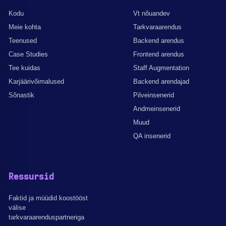
Kodu
Vt nõuandev
Meie kohta
Tarkvaraarendus
Teenused
Backend arendus
Case Studies
Frontend arendus
Tee kuidas
Staff Augmentation
Karjäärivõimalused
Backend arendajad
Sõnastik
Pilveinsenerid
Andmeinsenerid
Muud
QA insenerid
Ressursid
Faktid ja müüdid koostööst
välise
tarkvaraarenduspartneriga