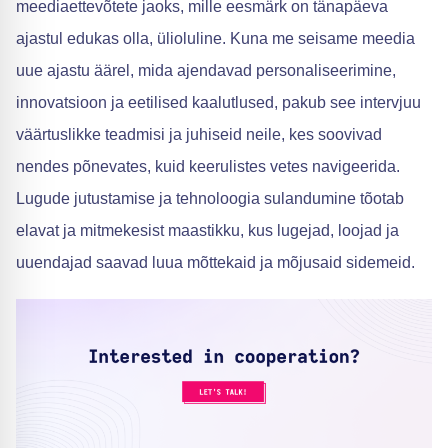
meediaettevõtete jaoks, mille eesmärk on tänapäeva
ajastul edukas olla, ülioluline. Kuna me seisame meedia
uue ajastu äärel, mida ajendavad personaliseerimine,
innovatsioon ja eetilised kaalutlused, pakub see intervjuu
väärtuslikke teadmisi ja juhiseid neile, kes soovivad
nendes põnevates, kuid keerulistes vetes navigeerida.
Lugude jutustamise ja tehnoloogia sulandumine tõotab
elavat ja mitmekesist maastikku, kus lugejad, loojad ja
uuendajad saavad luua mõttekaid ja mõjusaid sidemeid.