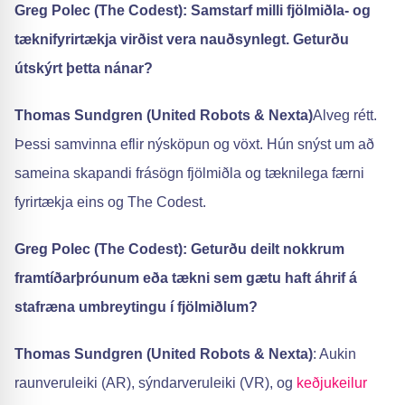
Greg Polec (The Codest): Samstarf milli fjölmiðla- og
tæknifyrirtækja virðist vera nauðsynlegt. Geturðu
útskýrt þetta nánar?
Thomas Sundgren (United Robots & Nexta)
Alveg rétt.
Þessi samvinna eflir nýsköpun og vöxt. Hún snýst um að
sameina skapandi frásögn fjölmiðla og tæknilega færni
fyrirtækja eins og The Codest.
Greg Polec (The Codest): Geturðu deilt nokkrum
framtíðarþróunum eða tækni sem gætu haft áhrif á
stafræna umbreytingu í fjölmiðlum?
Thomas Sundgren (United Robots & Nexta)
: Aukin
raunveruleiki (AR), sýndarveruleiki (VR), og
keðjukeilur