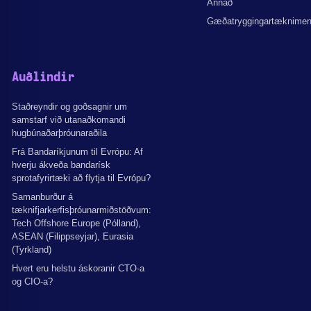
Annað
Gæðatryggingartæknime
Auðlindir
Staðreyndir og goðsagnir um
samstarf við utanaðkomandi
hugbúnaðarþróunaraðila
Frá Bandaríkjunum til Evrópu: Af
hverju ákveða bandarísk
sprotafyrirtæki að flytja til Evrópu?
Samanburður á
tæknifjarkerfisþróunarmiðstöðvum:
Tech Offshore Europe (Pólland),
ASEAN (Filippseyjar), Eurasia
(Tyrkland)
Hvert eru helstu áskoranir CTO-a
og CIO-a?