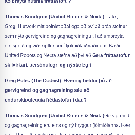
að breyta nútíma fréttastofu?
Thomas Sundgren (United Robots & Nexta)
: Takk,
Greg. Hlutverk mitt beinist aðallega að því að þróa stefnur
sem nýta gervigreind og gagnagreiningu til að umbreyta
efnisgerð og viðskiptferlum í fjölmiðlaiðnaðinum. Bæði
United Robots og Nexta stefna að því að
Gera fréttastofur
skilvirkari, persónulegri og nýstárlegri
.
Greg Polec (The Codest): Hvernig heldur þú að
gervigreind og gagnagreining séu að
endurskipuleggja fréttastofur í dag?
Thomas Sundgren (United Robots & Nexta)
Gervigreind
og gagnagreining eru eins og ný hryggur fjölmiðlanna. Þær
gera kleift að framkvæma forspárgreiningu, sérsníða efni,