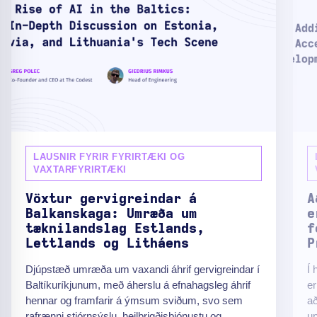
LAUSNIR FYRIR FYRIRTÆKI OG
VAXTARFYRIRTÆKI
Vöxtur gervigreindar á
A
Balkanskaga: Umræða um
e
tæknilandslag Estlands,
f
Lettlands og Litháens
P
Djúpstæð umræða um vaxandi áhrif gervigreindar í
Í 
Baltíkuríkjunum, með áherslu á efnahagsleg áhrif
er
hennar og framfarir á ýmsum sviðum, svo sem
að
rafrænni stjórnsýslu, heilbrigðisþjónustu og
up