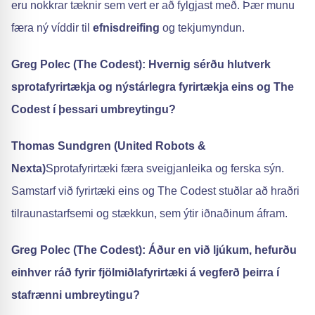
eru nokkrar tæknir sem vert er að fylgjast með. Þær munu
færa ný víddir til
efnisdreifing
og tekjumyndun.
Greg Polec (The Codest): Hvernig sérðu hlutverk
sprotafyrirtækja og nýstárlegra fyrirtækja eins og The
Codest í þessari umbreytingu?
Thomas Sundgren (United Robots &
Nexta)
Sprotafyrirtæki færa sveigjanleika og ferska sýn.
Samstarf við fyrirtæki eins og The Codest stuðlar að hraðri
tilraunastarfsemi og stækkun, sem ýtir iðnaðinum áfram.
Greg Polec (The Codest): Áður en við ljúkum, hefurðu
einhver ráð fyrir fjölmiðlafyrirtæki á vegferð þeirra í
stafrænni umbreytingu?