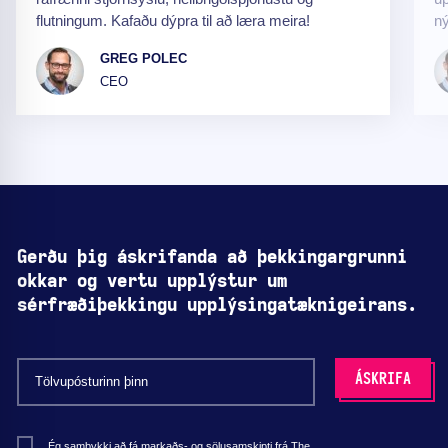
flutningum. Kafaðu dýpra til að læra meira!
ný
GREG POLEC
CEO
Gerðu þig áskrifanda að þekkingargrunni
okkar og vertu upplýstur um
sérfræðiþekkingu upplýsingatæknigeirans.
Ég samþykki að fá markaðs- og sölusamskipti frá The