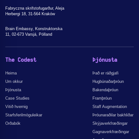
Fabryczna skrifstofugarður, Aleja
Herbergi 18, 31-564 Kraków
Brain Embassy, Konstruktorska
11, 02-673 Varsjá, Pólland
The Codest
Þjónusta
Heima
Það er ráðgjafi
Um okkur
Hugbúnaðarþróun
Þjónusta
Bakendaþróun
Case Studies
Framþróun
Vitið hvernig
Staff Augmentation
Starfsferilmöguleikar
Þróunaraðilar bakhliðar
Orðabók
Skýjaverkfræðingar
Gagnaverkfræðingar