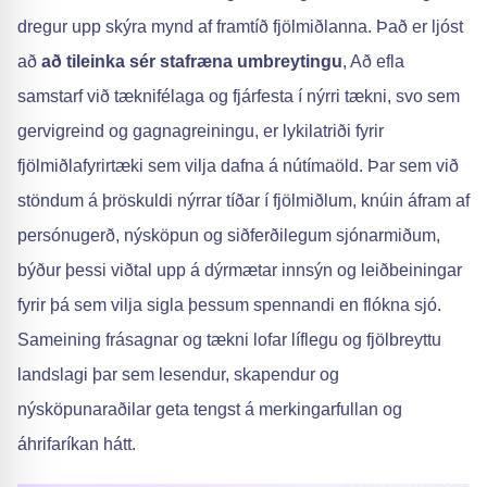
dregur upp skýra mynd af framtíð fjölmiðlanna. Það er ljóst
að
að tileinka sér stafræna umbreytingu
, Að efla
samstarf við tæknifélaga og fjárfesta í nýrri tækni, svo sem
gervigreind og gagnagreiningu, er lykilatriði fyrir
fjölmiðlafyrirtæki sem vilja dafna á nútímaöld. Þar sem við
stöndum á þröskuldi nýrrar tíðar í fjölmiðlum, knúin áfram af
persónugerð, nýsköpun og siðferðilegum sjónarmiðum,
býður þessi viðtal upp á dýrmætar innsýn og leiðbeiningar
fyrir þá sem vilja sigla þessum spennandi en flókna sjó.
Sameining frásagnar og tækni lofar líflegu og fjölbreyttu
landslagi þar sem lesendur, skapendur og
nýsköpunaraðilar geta tengst á merkingarfullan og
áhrifaríkan hátt.