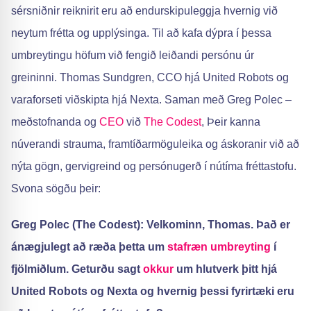
sérsniðnir reiknirit eru að endurskipuleggja hvernig við
neytum frétta og upplýsinga. Til að kafa dýpra í þessa
umbreytingu höfum við fengið leiðandi persónu úr
greininni. Thomas Sundgren, CCO hjá United Robots og
varaforseti viðskipta hjá Nexta. Saman með Greg Polec –
meðstofnanda og
CEO
við
The Codest
, Þeir kanna
núverandi strauma, framtíðarmöguleika og áskoranir við að
nýta gögn, gervigreind og persónugerð í nútíma fréttastofu.
Svona sögðu þeir:
Greg Polec (The Codest): Velkominn, Thomas. Það er
ánægjulegt að ræða þetta um
stafræn umbreyting
í
fjölmiðlum. Geturðu sagt
okkur
um hlutverk þitt hjá
United Robots og Nexta og hvernig þessi fyrirtæki eru