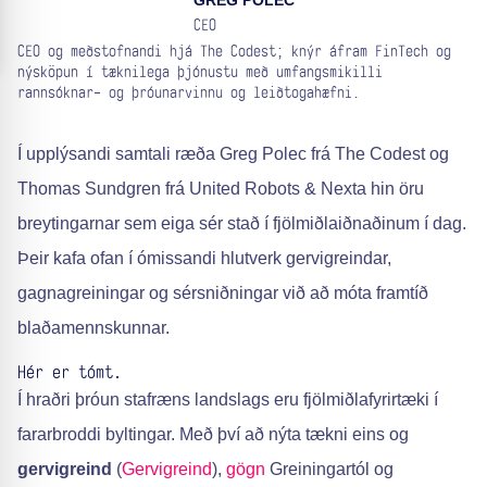
GREG POLEC
CEO
CEO og meðstofnandi hjá The Codest; knýr áfram FinTech og
nýsköpun í tæknilega þjónustu með umfangsmikilli
rannsóknar- og þróunarvinnu og leiðtogahæfni.
Í upplýsandi samtali ræða Greg Polec frá The Codest og
Thomas Sundgren frá United Robots & Nexta hin öru
breytingarnar sem eiga sér stað í fjölmiðlaiðnaðinum í dag.
Þeir kafa ofan í ómissandi hlutverk gervigreindar,
gagnagreiningar og sérsniðningar við að móta framtíð
blaðamennskunnar.
Hér er tómt.
Í hraðri þróun stafræns landslags eru fjölmiðlafyrirtæki í
fararbroddi byltingar. Með því að nýta tækni eins og
gervigreind
(
Gervigreind
),
gögn
Greiningartól og