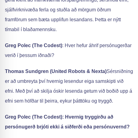
sjálfvirknivæða ferla og stuðla að mörgum öðrum
framförum sem bæta upplifun lesandans. Þetta er nýtt
tímabil í blaðamennsku.
Greg Polec (The Codest)
: Hver hefur áhrif persónugerðar
verið í þessum iðnaði?
Thomas Sundgren (United Robots & Nexta)
Sérsniðning
er að umbreyta því hvernig lesendur eiga samskipti við
efni. Með því að skilja óskir lesenda getum við boðið upp á
efni sem höfðar til þeirra, eykur þátttöku og tryggð.
Greg Polec (The Codest): Hvernig tryggirðu að
persónugerð brjóti ekki á siðferði eða persónuvernd?