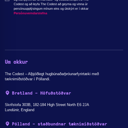
Codest og að leyfa The Codest að geyma og vinna úr
persónuupplýsingum mínum eins og útskýrt er í okkar
Persónuverndarstefna
Um okkur
The Codest – Alþjóðlegt hugbúnaðarþróunarfyrirtæki með
tæknimiðstöðvar í Póllandi.
Bretland - Höfuðstöðvar
Skrifstofa 303B, 182-184 High Street North E6 2JA
Lundúnir, England
Pólland - staðbundnar tæknimiðstöðvar