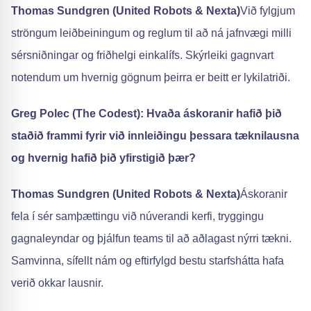
Thomas Sundgren (United Robots & Nexta)
Við fylgjum
ströngum leiðbeiningum og reglum til að ná jafnvægi milli
sérsniðningar og friðhelgi einkalífs. Skýrleiki gagnvart
notendum um hvernig gögnum þeirra er beitt er lykilatriði.
Greg Polec (The Codest): Hvaða áskoranir hafið þið
staðið frammi fyrir við innleiðingu þessara tæknilausna
og hvernig hafið þið yfirstigið þær?
Thomas Sundgren (United Robots & Nexta)
Áskoranir
fela í sér samþættingu við núverandi kerfi, tryggingu
gagnaleyndar og þjálfun teams til að aðlagast nýrri tækni.
Samvinna, sífellt nám og eftirfylgd bestu starfshátta hafa
verið okkar lausnir.