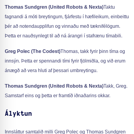
Thomas Sundgren (United Robots & Nexta)
Taktu
fagnandi á móti breytingum, fjárfestu í hæfileikum, einbeittu
þér að notendaupplifun og vinnaðu með tæknifélögum.
Þetta er nauðsynlegt til að ná árangri í stafrænu tímabili.
Greg Polec (The Codest)
Thomas, takk fyrir þinn tíma og
innsýn. Þetta er spennandi tími fyrir fjölmiðla, og við erum
ánægð að vera hluti af þessari umbreytingu.
Thomas Sundgren (United Robots & Nexta)
Takk, Greg.
Samstarf eins og þetta er framtíð iðnaðarins okkar.
Ályktun
Innsláttur samtalið milli Greg Polec og Thomas Sundgren