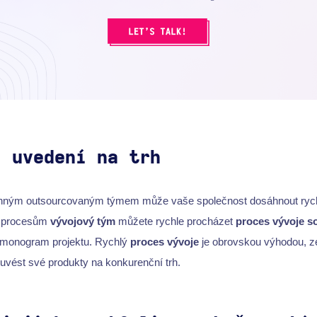
í uvedení na trh
onným outsourcovaným týmem může vaše společnost dosáhnout rych
m procesům
vývojový tým
můžete rychle procházet
proces vývoje s
rmonogram projektu. Rychlý
proces vývoje
je obrovskou výhodou, z
í uvést své produkty na konkurenční trh.