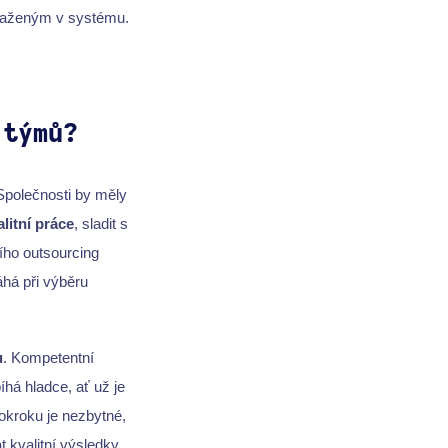
bsaženým v systému.
 týmů?
 Společnosti by měly
alitní práce
, sladit s
ího outsourcing
há při výběru
u
. Kompetentní
íhá hladce, ať už je
kroku je nezbytné,
 kvalitní výsledky,