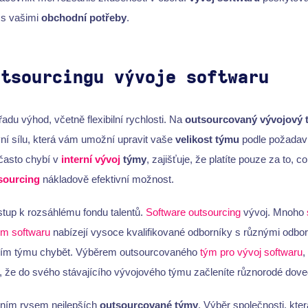
 s vašimi
obchodní potřeby
.
utsourcingu vývoje softwaru
adu výhod, včetně flexibilní rychlosti. Na
outsourcovaný vývojový 
ní sílu, která vám umožní upravit vaše
velikost týmu
podle požadavk
á často chybí v
interní vývoj
týmy
, zajišťuje, že platíte pouze za to, c
sourcing
nákladově efektivní možnost.
stup k rozsáhlému fondu talentů.
Software outsourcing
vývoj. Mnoho
em softwaru
nabízejí vysoce kvalifikované odborníky s různými odbo
rním týmu chybět. Výběrem outsourcovaného
tým pro vývoj softwaru
,
, že do svého stávajícího vývojového týmu začleníte různorodé dove
vním rysem nejlepších
outsourcované týmy
. Výběr společnosti, kte