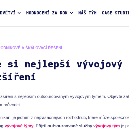
DVĚTVÍ
HODNOCENÍ ZA ROK
NÁŠ TÝM
CASE STUDI
PODNIKOVÉ A ŠKÁLOVACÍ ŘEŠENÍ
e si nejlepší vývojový 
zšíření
ozšíření s nejlepším outsourcovaným vývojovým týmem. Objevte zákla
 průvodci.
nikání je jedním z nejzásadnějších rozhodnutí, které může společnost
ng
vývojové týmy
. Přijetí
outsourcované služby
vývojový tým
je p