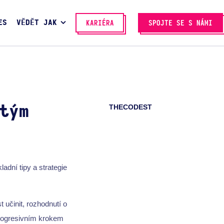
ES
VĚDĚT JAK
KARIÉRA
SPOJTE SE S NÁMI
THECODEST
tým
dní tipy a strategie
 učinit, rozhodnutí o
rogresivním krokem