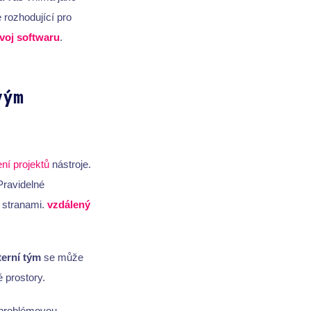
 rozhodující pro
voj softwaru
.
vým
ení projektů
nástroje.
Pravidelné
 stranami.
vzdálený
terní tým
se může
é prostory.
ezproblémovou