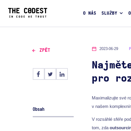
O NÁS
SLUŽBY
O
2023-06-29
ZPĚT
Najmět
pro ro
Maximalizujte své r
v našem komplexním
Obsah
V rozsáhlé sféře pod
tom, zda
outsourci