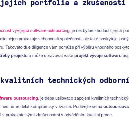
 jejich portfolia a zkušeností
čnost vyvíjející software outsourcing
, je nezbytné zhodnotit jejich po
olio nejen prokazuje schopnosti společnosti, ale také poskytuje jasný 
u. Takováto due diligence vám pomůže při výběru vhodného poskytov
třeby projektu
a může spravovat vaše
projekt vývoje softwaru
úsp
 kvalitních technických odborn
ftwaru outsourcing
, je třeba usilovat o zapojení kvalitních technic
, nesmíme dělat kompromisy v kvalitě. Podívejte se na
outsourcova
lů s prokazatelnými zkušenostmi s odváděním kvalitní práce.