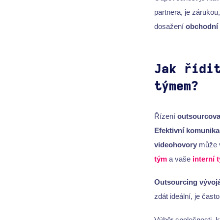
partnera, je zárukou
dosažení
obchodní
Jak řídi
týmem?
Řízení
outsourcova
Efektivní komunika
videohovory
může v
tým
a vaše
interní 
Outsourcing vývoj
zdát ideální, je čast
Výběr společnosti, k