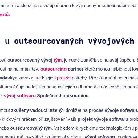
ní firmu a slouží jako vstupní brána k výjimečným schopnostem o
entů
.
t u outsourcovaných vývojových
osti
outsourcovaný vývoj
tým
, je nutné zaměřit se na svůj úspěch.
ost na najímání tzv.
outsourcing
partner
které mohou nabídnout
kv
adavky
a zavázat se k jejich
projekt
potřeby. Přezkoumání potenciáln
ti
umožňuje podnikům posoudit jejich odbornost a následně jim pomá
e.
vývoj softwaru
Společnost outsourcing
.
ajmout
zkušený vedoucí inženýr
dohlížet na
proces vývoje softwar
e klíčovým hráčem při zajišťování vaší
projekt vývoje softwaru
prob
nebo
outsourcovaný tým
. Vzhledem k rychlému technologickému po
racovník měl rozsáhlé zkušenosti v oboru.
vývoj softwaru
poskytovat