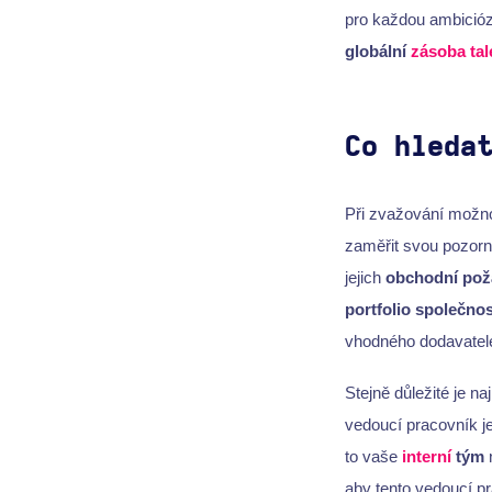
pro každou ambicióz
globální
zásoba tal
Co hleda
Při zvažování možn
zaměřit svou pozorn
jejich
obchodní pož
portfolio společnos
vhodného dodavatel
Stejně důležité je n
vedoucí pracovník j
to vaše
interní
tým
aby tento vedoucí p