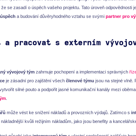
, že se zasadí o úspěch vašeho projektu. Tato úroveň odpovědnosti je
 úspěch
a budování důvěryhodného vztahu se svými
partner pro vý
t a pracovat s externím vývojo
ný vývojový tým
zahrnuje pochopení a implementaci správných
říz
ce
je zásadní pro zajištění všech
členové týmu
jsou na stejné vlně. 
ytvořit silné pouto a podpořit jasné komunikační kanály mezi oběma
tým
.
ářů
může vést ke snížení nákladů a provozních výdajů. Zatímco s
in
o nákladnější kvůli režijním nákladům, jako jsou benefity a kancelářsk
terá působí jako
integrovaný tým
s vlastní společností zajišťuje b