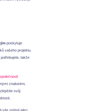
tým
poskytuje
ů vašeho projektu.
o potřebujete, takže
společnosti
rnými znalostmi,
 zlepšíte svůj
dnosti.
rá vás vnímá jako