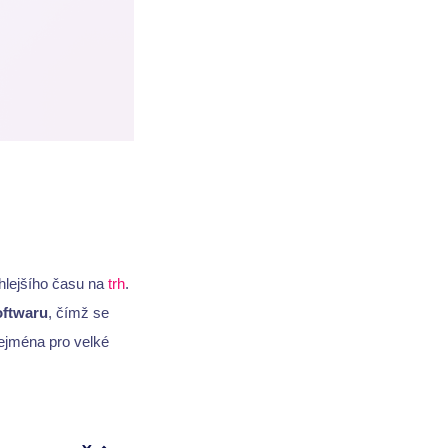
lejšího času na
trh
.
oftwaru
, čímž se
ejména pro velké