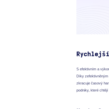
Rychlejš
S efektivním a výk
Díky zefektivněný
zkracuje časový ha
podniky, které chtěj