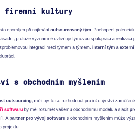
í firemní kultury
sto opomíjen při najímání
outsourcovaný tým
. Pochopení potenciál
zásadní, protože významně ovlivňuje týmovou spolupráci a realizaci p
bezproblémovou integraci mezi týmem a týmem.
interní tým
a
externí
lupráci.
tví s obchodním myšlením
st outsourcing
, měli byste se rozhodnout pro inženýrství zaměřen
ři softwaru
by měl rozumět vašemu obchodnímu modelu a sladit
pr
li. A
partner pro vývoj softwaru
s obchodním myšlením může význ
 projektu.