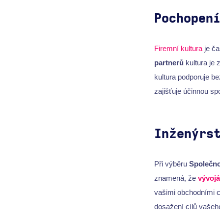
Pochopen
Firemní kultura
je ča
partnerů
kultura je 
kultura podporuje 
zajišťuje účinnou spo
Inženýrs
Při výběru
Společno
znamená, že
vývojá
vašimi obchodními cí
dosažení cílů vašeho