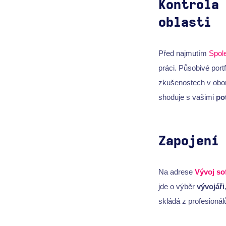
Kontrola
oblasti
Před najmutím
Spole
práci. Působivé portf
zkušenostech v obor
shoduje s vašimi
po
Zapojení
Na adrese
Vývoj so
jde o výběr
vývojáři
skládá z profesioná