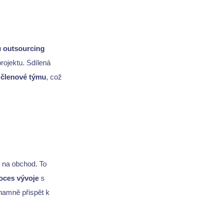
u
outsourcing
rojektu. Sdílená
 členové týmu
, což
é na obchod. To
oces vývoje
s
amně přispět k