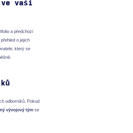
 ve vaší
rtfolio a předchozí
přehled o jejich
atele, který se
ěšně.
íků
kých odborníků. Pokud
ný vývojový tým
se