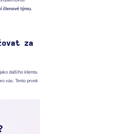
ní členové týmu
,
žovat za
ako dalšího klienta.
pro vás. Tento prvek