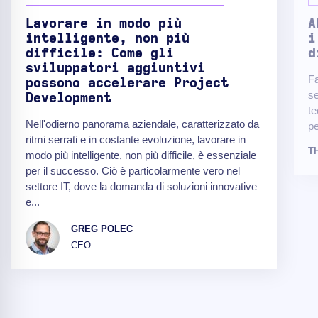
Lavorare in modo più
A
intelligente, non più
i
difficile: Come gli
d
sviluppatori aggiuntivi
Fa
possono accelerare Project
se
Development
te
Nell'odierno panorama aziendale, caratterizzato da
pe
ritmi serrati e in costante evoluzione, lavorare in
T
modo più intelligente, non più difficile, è essenziale
per il successo. Ciò è particolarmente vero nel
settore IT, dove la domanda di soluzioni innovative
e...
GREG POLEC
CEO