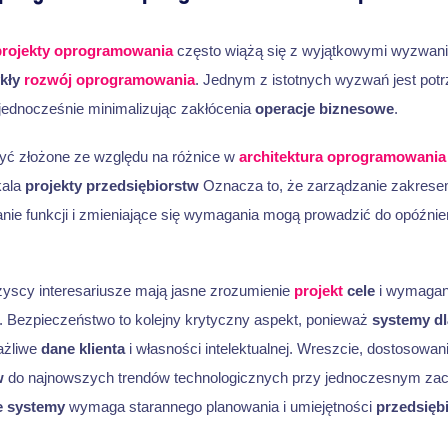
projekty oprogramowania
często wiążą się z wyjątkowymi wyzwani
kły
rozwój oprogramowania
. Jednym z istotnych wyzwań jest potrz
jednocześnie minimalizując zakłócenia
operacje biznesowe
.
być złożone ze względu na różnice w
architektura oprogramowania
kala
projekty przedsiębiorstw
Oznacza to, że zarządzanie zakrese
anie funkcji i zmieniające się wymagania mogą prowadzić do opóźni
yscy interesariusze mają jasne zrozumienie
projekt
cele
i wymagani
. Bezpieczeństwo to kolejny krytyczny aspekt, ponieważ
systemy dl
ażliwe
dane klienta
i własności intelektualnej. Wreszcie, dostosowan
w
do najnowszych trendów technologicznych przy jednoczesnym za
e systemy
wymaga starannego planowania i umiejętności
przedsięb