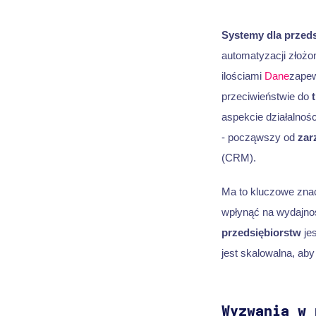
Systemy dla przed
automatyzacji złoż
ilościami
Dane
zapew
przeciwieństwie do
aspekcie działalnośc
- począwszy od
zar
(CRM).
Ma to kluczowe zna
wpłynąć na wydajno
przedsiębiorstw
jes
jest skalowalna, ab
Wyzwania w 