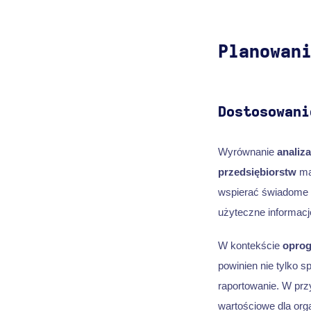
Planowan
Dostosowani
Wyrównanie
analiz
przedsiębiorstw
ma
wspierać świadome 
użyteczne informac
W kontekście
oprog
powinien nie tylko s
raportowanie. W prz
wartościowe dla orga