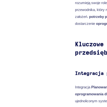
rozumieją swoje role
przewodnika, który 
założeń.
potrzeby p
dostarczenie
oprog
Kluczowe
przedsię
Integracja 
Integracja
Planowan
oprogramowania dl
ujednoliconym system