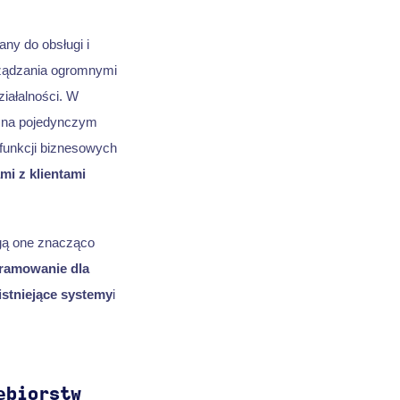
ny do obsługi i
arządzania ogromnymi
iałalności. W
 na pojedynczym
funkcji biznesowych
mi z klientami
ą one znacząco
ramowanie dla
istniejące systemy
i
ębiorstw