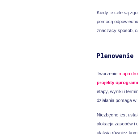
Kiedy te cele są z
pomocą odpowiednich
znaczący sposób, os
Planowanie 
Tworzenie
mapa dr
projekty oprogram
etapy, wyniki i ter
działania pomaga w 
Niezbędne jest usta
alokacja zasobów i 
ułatwia również komu