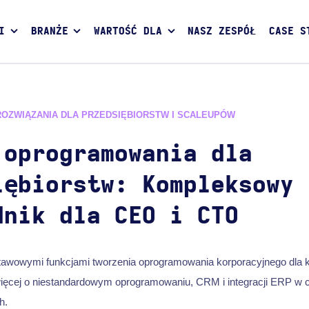
I
BRANŻE
WARTOŚĆ DLA
NASZ ZESPÓŁ
CASE S
ROZWIĄZANIA DLA PRZEDSIĘBIORSTW I SCALEUPÓW
 oprogramowania dla
iębiorstw: Kompleksowy
dnik dla CEO i CTO
stawowymi funkcjami tworzenia oprogramowania korporacyjnego dla
ęcej o niestandardowym oprogramowaniu, CRM i integracji ERP w c
h.