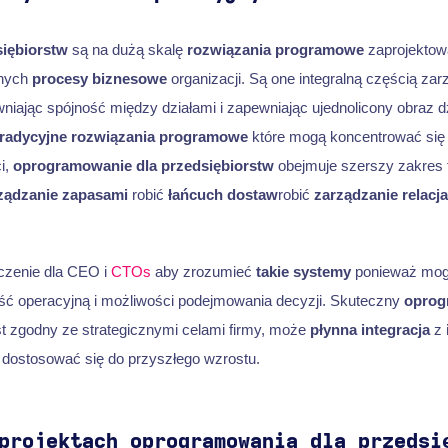
siębiorstw
są na dużą skalę
rozwiązania programowe
zaprojektowa
onych
procesy biznesowe
organizacji. Są one integralną częścią z
niając spójność między działami i zapewniając ujednolicony obraz dz
tradycyjne rozwiązania programowe
które mogą koncentrować się
i,
oprogramowanie dla przedsiębiorstw
obejmuje szerszy zakres 
ządzanie zapasami
robić
łańcuch dostaw
robić
zarządzanie relacja
czenie dla CEO i
CTOs
aby zrozumieć
takie systemy
ponieważ mog
ść operacyjną i możliwości podejmowania decyzji. Skuteczny
oprog
t zgodny ze strategicznymi celami firmy, może
płynna integracja
z
y dostosować się do przyszłego wzrostu.
projektach oprogramowania dla przedsi