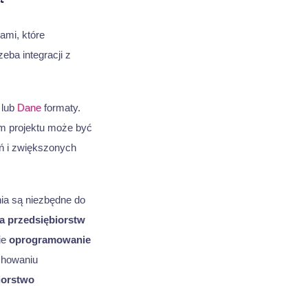
ami, które
eba integracji z
lub
Dane
formaty.
m projektu może być
eń i zwiększonych
a są niezbędne do
a przedsiębiorstw
ie
oprogramowanie
chowaniu
iorstwo