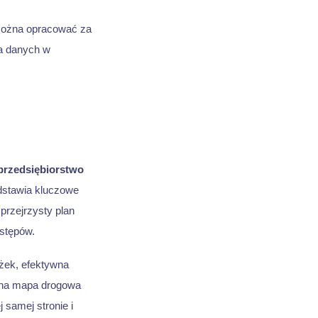
żna opracować za
ia danych w
przedsiębiorstwo
edstawia kluczowe
przejrzysty plan
ostępów.
eżek, efektywna
idna mapa drogowa
 samej stronie i