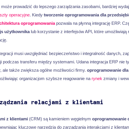
 ta może prowadzić do lepszego zarządzania zasobami, bardziej wyda
szty operacyjne
. Kiedy
tworzenie oprogramowania dla przedsiębi
chitektura oprogramowania
pozwala na płynną integrację ERP. Czę
ejs użytkownika
lub korzystanie z interfejsów API, które umożliwia
cję.
ntegracji musi uwzględniać bezpieczeństwo i integralność danych, z
ji podczas transferu między systemami. Udana integracja ERP nie t
 ale także zwiększa ogólne możliwości firmy.
oprogramowanie dla
ożliwiając organizacjom szybsze reagowanie na
rynek
zmiany i wew
ządzania relacjami z klientami
mi z klientami
(CRM) są kamieniem węgielnym
oprogramowanie d
ewniając kluczowe narzędzia do zarządzania interakcjami z klientam