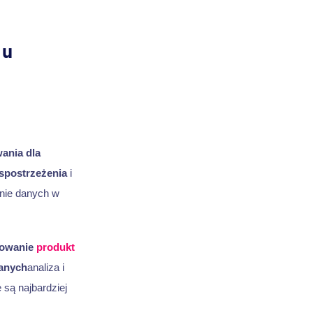
ju
ania dla
spostrzeżenia
i
nie danych w
owanie
produkt
anych
analiza i
są najbardziej