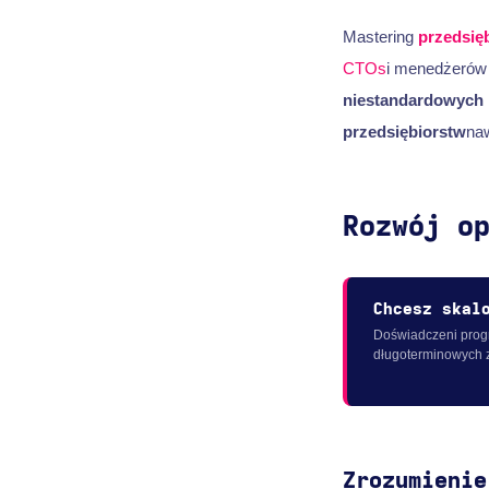
Mastering
przedsię
CTOs
i menedżerów 
niestandardowych
przedsiębiorstw
na
Rozwój o
Chcesz skal
Doświadczeni progr
długoterminowych 
Zrozumienie