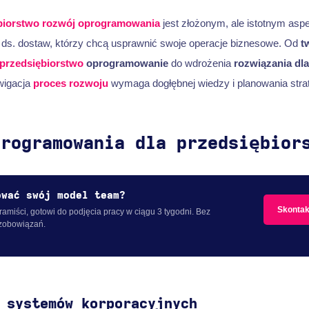
biorstwo
rozwój oprogramowania
jest złożonym, ale istotnym as
ds. dostaw, którzy chcą usprawnić swoje operacje biznesowe. Od
t
przedsiębiorstwo
oprogramowanie
do wdrożenia
rozwiązania dla
wigacja
proces rozwoju
wymaga dogłębnej wiedzy i planowania stra
programowania dla przedsiębior
ować swój model team?
Skontak
amiści, gotowi do podjęcia pracy w ciągu 3 tygodni. Bez
zobowiązań.
 systemów korporacyjnych