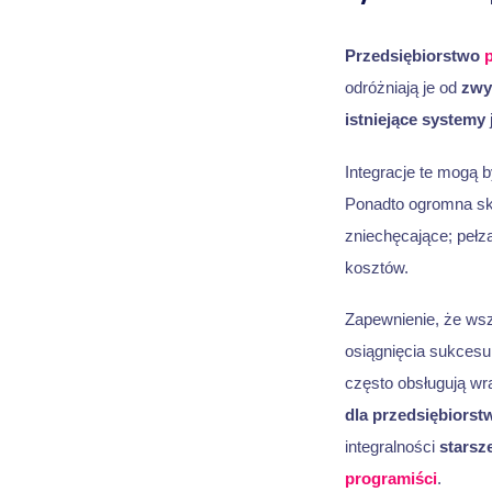
Przedsiębiorstwo
odróżniają je od
zwy
istniejące systemy
Integracje te mogą 
Ponadto ogromna s
zniechęcające; pełz
kosztów.
Zapewnienie, że wsz
osiągnięcia sukcesu
często obsługują wr
dla przedsiębiorst
integralności
starsz
programiści
.