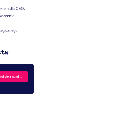
pektem dla CEO,
worzenie
tegicznego.
stw
tuj się z nami →