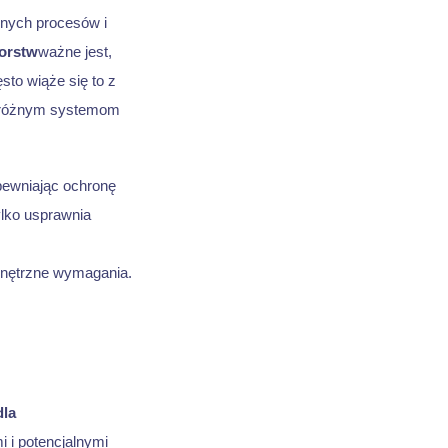
jnych procesów i
orstw
ważne jest,
sto wiąże się to z
ją różnym systemom
apewniając ochronę
ylko usprawnia
nętrzne wymagania.
la
i i potencjalnymi