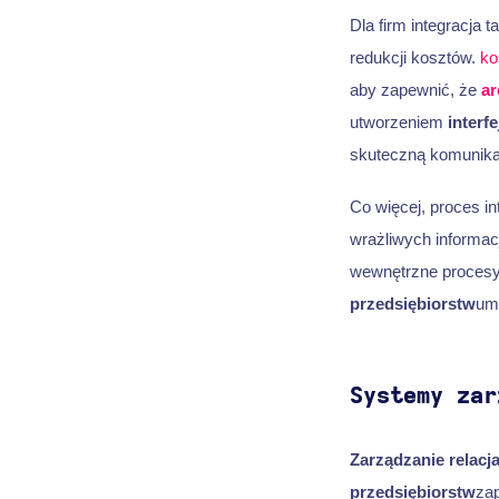
Dla firm integracja
redukcji kosztów.
ko
aby zapewnić, że
ar
utworzeniem
interf
skuteczną komunika
Co więcej, proces i
wrażliwych informac
wewnętrzne procesy,
przedsiębiorstw
um
Systemy zar
Zarządzanie relacja
przedsiębiorstw
zap