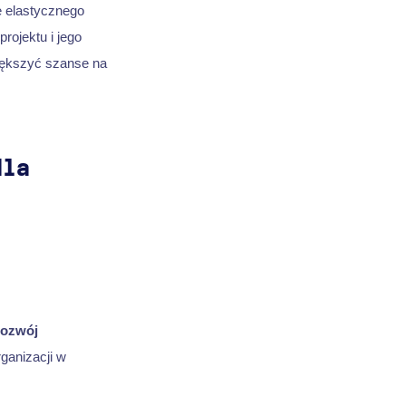
ie elastycznego
rojektu i jego
iększyć szanse na
dla
rozwój
ganizacji w