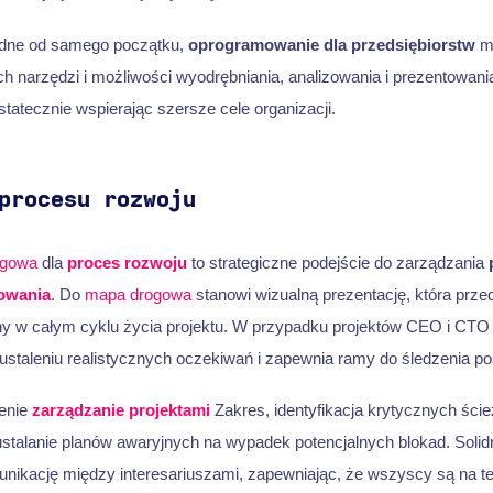
godne od samego początku,
oprogramowanie dla przedsiębiorstw
mo
 narzędzi i możliwości wyodrębniania, analizowania i prezentowan
tatecznie wspierając szersze cele organizacji.
procesu rozwoju
ogowa
dla
proces rozwoju
to strategiczne podejście do zarządzania
owania
. Do
mapa drogowa
stanowi wizualną prezentację, która prz
miny w całym cyklu życia projektu. W przypadku projektów CEO i CTO 
ustaleniu realistycznych oczekiwań i zapewnia ramy do śledzenia p
lenie
zarządzanie projektami
Zakres, identyfikacja krytycznych ści
ustalanie planów awaryjnych na wypadek potencjalnych blokad. Sol
nikację między interesariuszami, zapewniając, że wszyscy są na tej