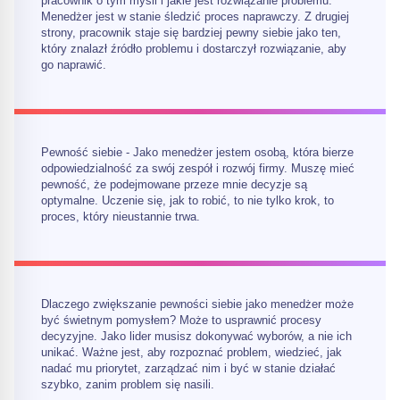
pracownik o tym myśli i jakie jest rozwiązanie problemu.
Menedżer jest w stanie śledzić proces naprawczy. Z drugiej
strony, pracownik staje się bardziej pewny siebie jako ten,
który znalazł źródło problemu i dostarczył rozwiązanie, aby
go naprawić.
Pewność siebie - Jako menedżer jestem osobą, która bierze
odpowiedzialność za swój zespół i rozwój firmy. Muszę mieć
pewność, że podejmowane przeze mnie decyzje są
optymalne. Uczenie się, jak to robić, to nie tylko krok, to
proces, który nieustannie trwa.
Dlaczego zwiększanie pewności siebie jako menedżer może
być świetnym pomysłem? Może to usprawnić procesy
decyzyjne. Jako lider musisz dokonywać wyborów, a nie ich
unikać. Ważne jest, aby rozpoznać problem, wiedzieć, jak
nadać mu priorytet, zarządzać nim i być w stanie działać
szybko, zanim problem się nasili.