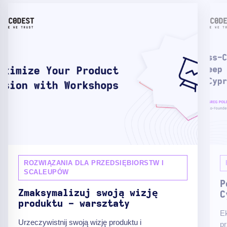
ROZWIĄZANIA DLA PRZEDSIĘBIORSTW I
SCALEUPÓW
P
Zmaksymalizuj swoją wizję
C
produktu - warsztaty
Ek
Urzeczywistnij swoją wizję produktu i
pr