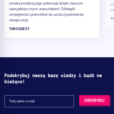
zmaksymalizuj jego potencjał dzięki naszym
un
specjalistycznym warsztatom! Zdobądź
in
umiejętności potrzebne do urzeczywistnienia
T
swojej wizji.
THECODEST
Podskrybuj naszą bazę wiedzy i bądź na
bieżąco!