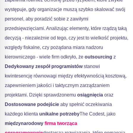
występuje, gdy organizacje muszą szybko skalować swój
personel, aby poradzić sobie z zawiłymi
przedsięwzięciami. Analizując elementy, które rządzą taką
decyzją - niezależnie od tego, czy jest to wielkość projektu,
względy fiskalne, czy pożądana miara nadzoru
kierowniczego - wiele firm odkryło, że
outsourcing
z
Dedykowany zespół programistów
stanowi
kwintesencję równowagi między efektywnością kosztową,
zapewnieniem jakości i taktycznym zarządzaniem
projektami. Dzięki sprawdzonemu
osiągnięcia
oraz
Dostosowane podejście
aby spełnić oczekiwania
każdego klienta
unikalne potrzeby
The Codest, jako
międzynarodowy
firma tworząca
oprogramowanie
dostarcza rozwiązania, które pomagają