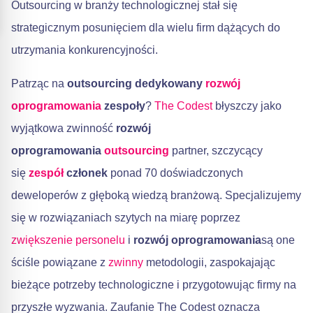
Outsourcing w branży technologicznej stał się
strategicznym posunięciem dla wielu firm dążących do
utrzymania konkurencyjności.
Patrząc na
outsourcing dedykowany
rozwój
oprogramowania
zespoły
?
The Codest
błyszczy jako
wyjątkowa zwinność
rozwój
oprogramowania
outsourcing
partner, szczycący
się
zespół
członek
ponad 70 doświadczonych
deweloperów z głęboką wiedzą branżową. Specjalizujemy
się w rozwiązaniach szytych na miarę poprzez
zwiększenie personelu
i
rozwój oprogramowania
są one
ściśle powiązane z
zwinny
metodologii, zaspokajając
bieżące potrzeby technologiczne i przygotowując firmy na
przyszłe wyzwania. Zaufanie The Codest oznacza