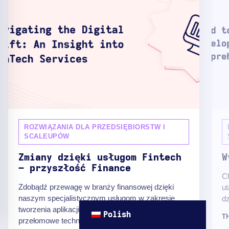
ROZWIĄZANIA DLA PRZEDSIĘBIORSTW I
SCALEUPÓW
Zmiany dzięki usługom Fintech
W
– przyszłość Finance
C
Zdobądź przewagę w branży finansowej dzięki
ut
naszym specjalistycznym usługom w zakresie
dz
tworzenia aplikacji fintech. Wykorzystując
Polish
T
przełomowe technologie, wprowadzamy