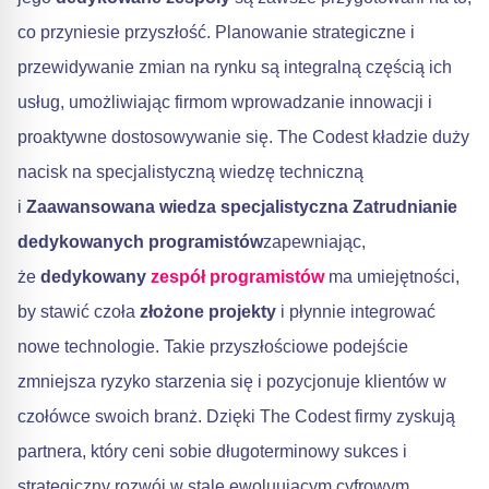
co przyniesie przyszłość. Planowanie strategiczne i
przewidywanie zmian na rynku są integralną częścią ich
usług, umożliwiając firmom wprowadzanie innowacji i
proaktywne dostosowywanie się. The Codest kładzie duży
nacisk na specjalistyczną wiedzę techniczną
i
Zaawansowana wiedza specjalistyczna
Zatrudnianie
dedykowanych programistów
zapewniając,
że
dedykowany
zespół programistów
ma umiejętności,
by stawić czoła
złożone projekty
i płynnie integrować
nowe technologie. Takie przyszłościowe podejście
zmniejsza ryzyko starzenia się i pozycjonuje klientów w
czołówce swoich branż. Dzięki The Codest firmy zyskują
partnera, który ceni sobie długoterminowy sukces i
strategiczny rozwój w stale ewoluującym cyfrowym