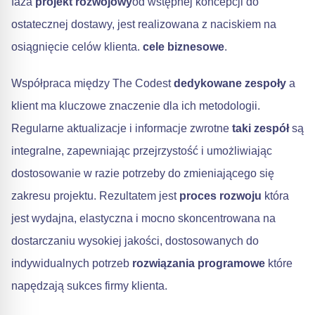
faza
projekt rozwojowy
od wstępnej koncepcji do
ostatecznej dostawy, jest realizowana z naciskiem na
osiągnięcie celów klienta.
cele biznesowe
.
Współpraca między The Codest
dedykowane zespoły
a
klient ma kluczowe znaczenie dla ich metodologii.
Regularne aktualizacje i informacje zwrotne
taki zespół
są
integralne, zapewniając przejrzystość i umożliwiając
dostosowanie w razie potrzeby do zmieniającego się
zakresu projektu. Rezultatem jest
proces rozwoju
która
jest wydajna, elastyczna i mocno skoncentrowana na
dostarczaniu wysokiej jakości, dostosowanych do
indywidualnych potrzeb
rozwiązania programowe
które
napędzają sukces firmy klienta.