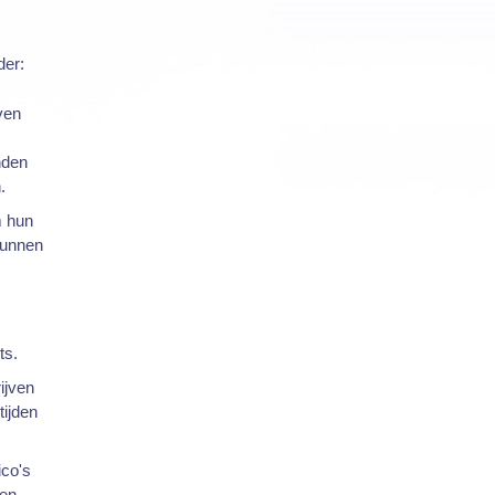
der:
ven
nden
.
m hun
kunnen
ts.
ijven
tijden
ico's
een