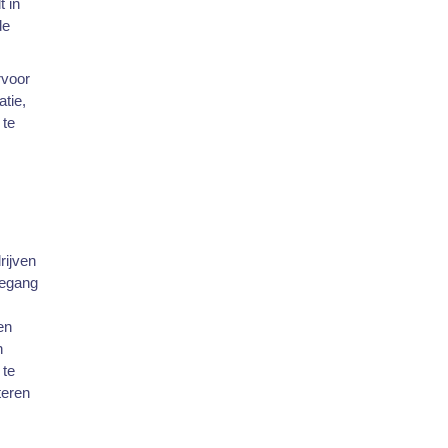
t in
de
rvoor
tie,
 te
rijven
oegang
en
h
 te
teren