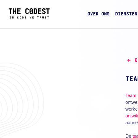
OVER ONS
DIENSTEN
K
TEA
Team
ontwer
werken
ontwi
aanne
De
te