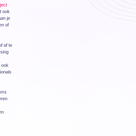
ject
t ook
an je
en of
f af te
ssing
n ook
ionals
eams
eren
en