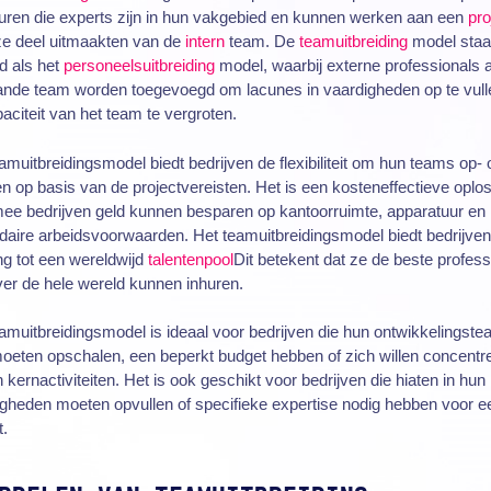
huren die experts zijn in hun vakgebied en kunnen werken aan een
pro
ze deel uitmaakten van de
intern
team. De
teamuitbreiding
model staa
d als het
personeelsuitbreiding
model, waarbij externe professionals a
ande team worden toegevoegd om lacunes in vaardigheden op te vull
aciteit van het team te vergroten.
amuitbreidingsmodel biedt bedrijven de flexibiliteit om hun teams op- o
n op basis van de projectvereisten. Het is een kosteneffectieve oplo
ee bedrijven geld kunnen besparen op kantoorruimte, apparatuur en
aire arbeidsvoorwaarden. Het teamuitbreidingsmodel biedt bedrijve
g tot een wereldwijd
talentenpool
Dit betekent dat ze de beste profess
er de hele wereld kunnen inhuren.
amuitbreidingsmodel is ideaal voor bedrijven die hun ontwikkelingst
oeten opschalen, een beperkt budget hebben of zich willen concentr
 kernactiviteiten. Het is ook geschikt voor bedrijven die hiaten in hun
gheden moeten opvullen of specifieke expertise nodig hebben voor e
t.