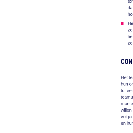
ex
da
ho
He
zo
he
zo
CON
Het te
hun on
tot ee
teamui
moeten
willen
volge
en hun