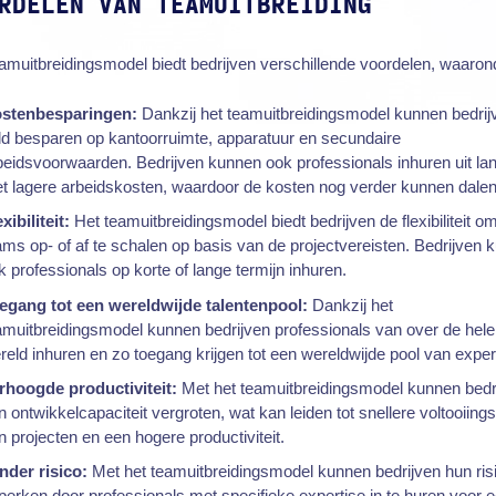
RDELEN VAN TEAMUITBREIDING
amuitbreidingsmodel biedt bedrijven verschillende voordelen, waaron
stenbesparingen:
Dankzij het teamuitbreidingsmodel kunnen bedrij
ld besparen op kantoorruimte, apparatuur en secundaire
beidsvoorwaarden. Bedrijven kunnen ook professionals inhuren uit la
t lagere arbeidskosten, waardoor de kosten nog verder kunnen dalen
xibiliteit:
Het teamuitbreidingsmodel biedt bedrijven de flexibiliteit o
ams op- of af te schalen op basis van de projectvereisten. Bedrijven 
k professionals op korte of lange termijn inhuren.
egang tot een wereldwijde talentenpool:
Dankzij het
amuitbreidingsmodel kunnen bedrijven professionals van over de hele
reld inhuren en zo toegang krijgen tot een wereldwijde pool van exper
rhoogde productiviteit:
Met het teamuitbreidingsmodel kunnen bedr
n ontwikkelcapaciteit vergroten, wat kan leiden tot snellere voltooiings
n projecten en een hogere productiviteit.
nder risico:
Met het teamuitbreidingsmodel kunnen bedrijven hun ris
perken door professionals met specifieke expertise in te huren voor 