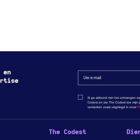
 en
rtise
Ik ga akkoord met het ontvangen va
Codest en sta The Codest toe mijn p
verwerken zoals uitgelegd in onze
P
The Codest
Die