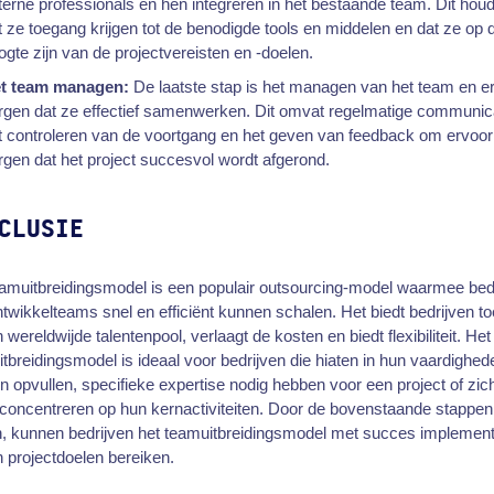
terne professionals en hen integreren in het bestaande team. Dit houd
t ze toegang krijgen tot de benodigde tools en middelen en dat ze op 
ogte zijn van de projectvereisten en -doelen.
t team managen:
De laatste stap is het managen van het team en e
rgen dat ze effectief samenwerken. Dit omvat regelmatige communica
t controleren van de voortgang en het geven van feedback om ervoor
rgen dat het project succesvol wordt afgerond.
CLUSIE
amuitbreidingsmodel is een populair outsourcing-model waarmee bed
twikkelteams snel en efficiënt kunnen schalen. Het biedt bedrijven t
n wereldwijde talentenpool, verlaagt de kosten en biedt flexibiliteit. Het
tbreidingsmodel is ideaal voor bedrijven die hiaten in hun vaardighed
 opvullen, specifieke expertise nodig hebben voor een project of zic
 concentreren op hun kernactiviteiten. Door de bovenstaande stappen
n, kunnen bedrijven het teamuitbreidingsmodel met succes implemen
 projectdoelen bereiken.