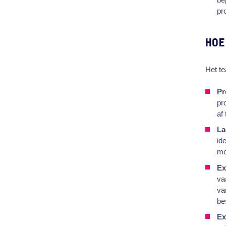
pr
HOE
Het t
Pr
pr
af
La
id
mo
Ex
va
va
be
Ex