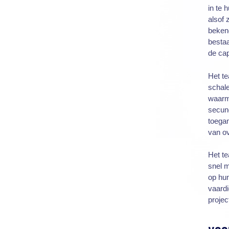
in te 
alsof 
beken
besta
de cap
Het te
schale
waarm
secund
toegan
van ov
Het te
snel m
op hun
vaardi
projec