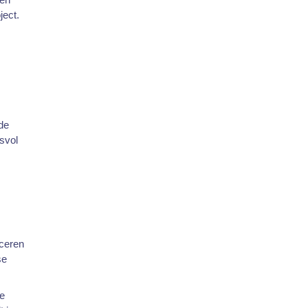
ject.
 de
esvol
iceren
se
de