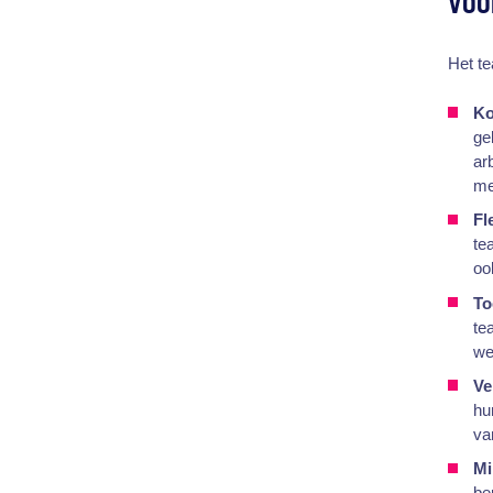
VOO
Het te
Ko
ge
ar
me
Fle
te
oo
To
te
we
Ve
hu
va
Mi
be