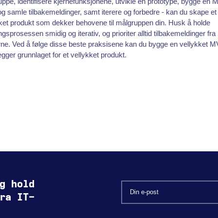
ppe, identifisere kjernefunksjonene, utvikle en prototype, bygge en 
og samle tilbakemeldinger, samt iterere og forbedre - kan du skape et
ket produkt som dekker behovene til målgruppen din. Husk å holde
ingsprosessen smidig og iterativ, og prioriter alltid tilbakemeldinger fra
ne. Ved å følge disse beste praksisene kan du bygge en vellykket 
gger grunnlaget for et vellykket produkt.
g hold
ra IT-