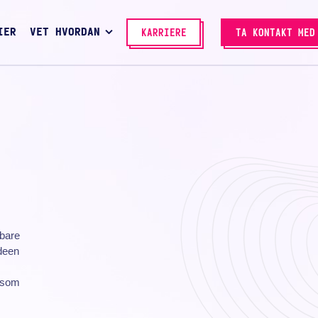
IER
VET HVORDAN
KARRIERE
TA KONTAKT MED
bare
ideen
t som