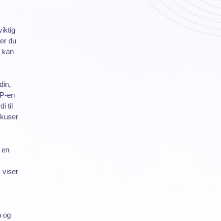
iktig
ver du
 kan
din,
VP-en
i til
okuser
 en
 viser
n og