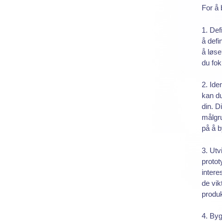
For å 
1. Def
å defi
å løs
du fok
2. Ide
kan du
din. D
målgru
på å b
3. Utv
protot
intere
de vik
produk
4. Byg