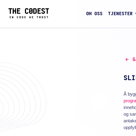
OM OSS
TJENESTER
G
SLI
Å byg
progr
inneho
og sam
antake
oppfyl