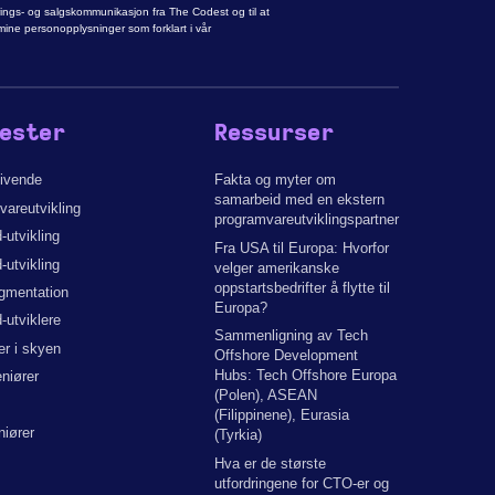
rings- og salgskommunikasjon fra The Codest og til at
ne personopplysninger som forklart i vår
ester
Ressurser
givende
Fakta og myter om
samarbeid med en ekstern
areutvikling
programvareutviklingspartner
utvikling
Fra USA til Europa: Hvorfor
-utvikling
velger amerikanske
oppstartsbedrifter å flytte til
ugmentation
Europa?
utviklere
Sammenligning av Tech
er i skyen
Offshore Development
Hubs: Tech Offshore Europa
niører
(Polen), ASEAN
(Filippinene), Eurasia
niører
(Tyrkia)
Hva er de største
utfordringene for CTO-er og