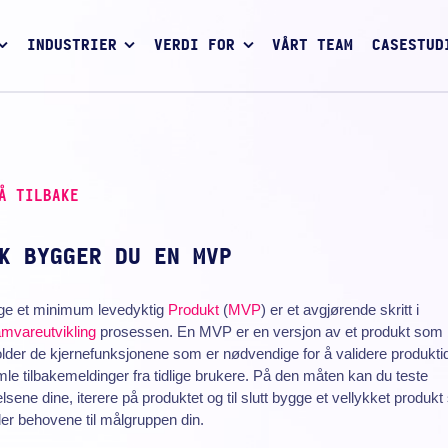
INDUSTRIER
VERDI FOR
VÅRT TEAM
CASESTUD
Å TILBAKE
K BYGGER DU EN MVP
ge et minimum levedyktig
Produkt
(
MVP
) er et avgjørende skritt i
amvareutvikling
prosessen. En MVP er en versjon av et produkt som 
lder de kjernefunksjonene som er nødvendige for å validere produkt
le tilbakemeldinger fra tidlige brukere. På den måten kan du teste
lsene dine, iterere på produktet og til slutt bygge et vellykket produk
ler behovene til målgruppen din.