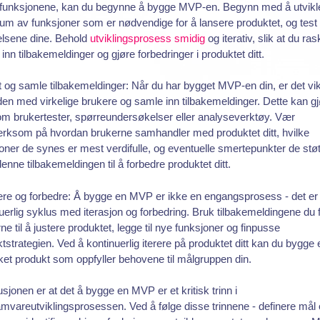
efunksjonene, kan du begynne å bygge MVP-en. Begynn med å utvikle
m av funksjoner som er nødvendige for å lansere produktet, og test
elsene dine. Behold
utviklingsprosess
smidig
og iterativ, slik at du ra
inn tilbakemeldinger og gjøre forbedringer i produktet ditt.
t og samle tilbakemeldinger: Når du har bygget MVP-en din, er det vik
den med virkelige brukere og samle inn tilbakemeldinger. Dette kan g
m brukertester, spørreundersøkelser eller analyseverktøy. Vær
rksom på hvordan brukerne samhandler med produktet ditt, hvilke
oner de synes er mest verdifulle, og eventuelle smertepunkter de støt
enne tilbakemeldingen til å forbedre produktet ditt.
rere og forbedre: Å bygge en MVP er ikke en engangsprosess - det er
uerlig syklus med iterasjon og forbedring. Bruk tilbakemeldingene du f
ne til å justere produktet, legge til nye funksjoner og finpusse
tstrategien. Ved å kontinuerlig iterere på produktet ditt kan du bygge 
ket produkt som oppfyller behovene til målgruppen din.
sjonen er at det å bygge en MVP er et kritisk trinn i
mvareutviklingsprosessen. Ved å følge disse trinnene - definere mål