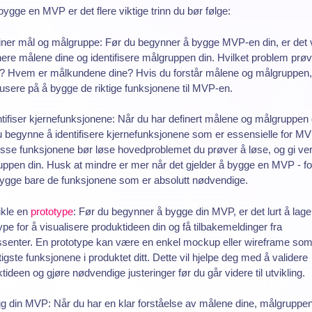
bygge en MVP er det flere viktige trinn du bør følge:
iner mål og målgruppe: Før du begynner å bygge MVP-en din, er det v
nere målene dine og identifisere målgruppen din. Hvilket problem prø
e? Hvem er målkundene dine? Hvis du forstår målene og målgruppen,
usere på å bygge de riktige funksjonene til MVP-en.
ntifiser kjernefunksjonene: Når du har definert målene og målgruppen 
 begynne å identifisere kjernefunksjonene som er essensielle for M
isse funksjonene bør løse hovedproblemet du prøver å løse, og gi verd
ppen din. Husk at mindre er mer når det gjelder å bygge en MVP - f
ygge bare de funksjonene som er absolutt nødvendige.
ikle en
prototype
: Før du begynner å bygge din MVP, er det lurt å lage
ype for å visualisere produktideen din og få tilbakemeldinger fra
ssenter. En prototype kan være en enkel mockup eller wireframe som
tigste funksjonene i produktet ditt. Dette vil hjelpe deg med å validere
tideen og gjøre nødvendige justeringer før du går videre til utvikling.
g din MVP: Når du har en klar forståelse av målene dine, målgruppe