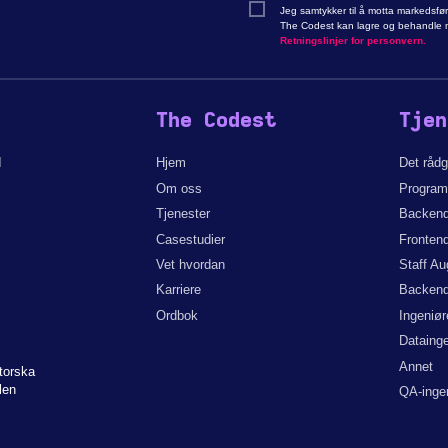
Jeg samtykker til å motta markedsfø
The Codest kan lagre og behandle mi
Retningslinjer for personvern.
The Codest
Tjen
d
Hjem
Det råd
Om oss
Programv
Tjenester
Backend-
Casestudier
Frontend
Vet hvordan
Staff A
Karriere
Backend-
Ordbok
Ingeniør
Datainge
Annet
torska
len
QA-inge