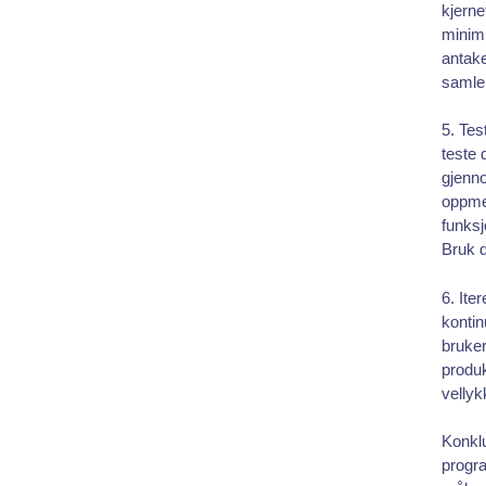
kjern
minimu
antak
samle 
5. Tes
teste 
gjenno
oppme
funksj
Bruk d
6. Ite
kontin
bruker
produk
vellyk
Konklu
progra