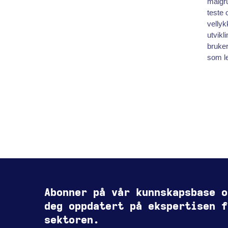
målgru
teste 
vellyk
utvikl
bruker
som le
Abonner på vår kunnskapsbase o
deg oppdatert på ekspertisen f
sektoren.