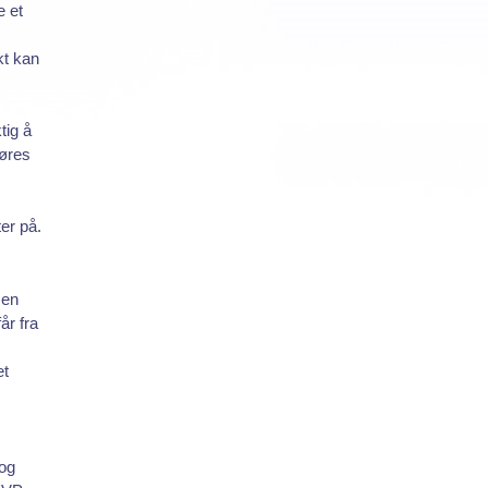
 et
skt kan
tig å
jøres
er på.
 en
år fra
et
 og