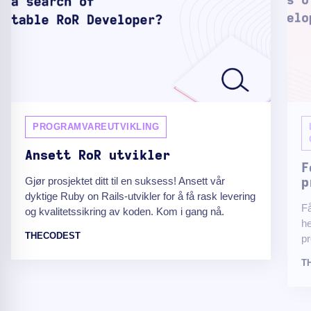
PROGRAMVAREUTVIKLING
Ansett RoR utvikler
F
Gjør prosjektet ditt til en suksess! Ansett vår
p
dyktige Ruby on Rails-utvikler for å få rask levering
Få
og kvalitetssikring av koden. Kom i gang nå.
he
THECODEST
pr
T