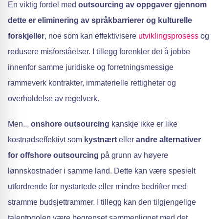
En viktig fordel med
outsourcing av oppgaver gjennom
dette er eliminering av språkbarrierer og kulturelle
forskjeller
, noe som kan effektivisere
utviklingsprosess
og
redusere misforståelser. I tillegg forenkler det å jobbe
innenfor samme juridiske og forretningsmessige
rammeverk kontrakter, immaterielle rettigheter og
overholdelse av regelverk.
Men..,
onshore outsourcing
kanskje ikke er like
kostnadseffektivt som
kystnært
eller
andre alternativer
for offshore outsourcing
på grunn av høyere
lønnskostnader i samme land. Dette kan være spesielt
utfordrende for nystartede eller mindre bedrifter med
stramme budsjettrammer. I tillegg kan den tilgjengelige
talentpoolen være begrenset sammenlignet med det