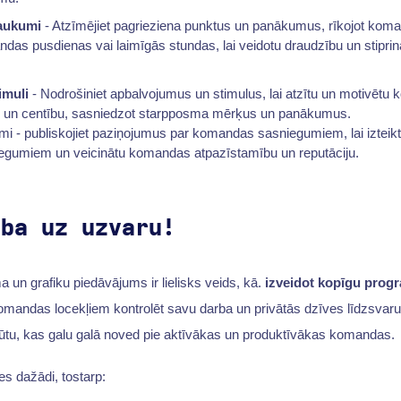
aukumi
- Atzīmējiet pagrieziena punktus un panākumus, rīkojot ko
as pusdienas vai laimīgās stundas, lai veidotu draudzību un stipr
imuli
- Nodrošiniet apbalvojumus un stimulus, lai atzītu un motivētu
 un centību, sasniedzot starpposma mērķus un panākumus.
umi - publiskojiet paziņojumus par komandas sasniegumiem, lai izteikt
gumiem un veicinātu komandas atpazīstamību un reputāciju.
ība uz uzvaru!
a un grafiku piedāvājums ir lielisks veids, kā.
izveidot kopīgu prog
mandas locekļiem kontrolēt savu darba un privātās dzīves līdzsvaru 
jūtu, kas galu galā noved pie aktīvākas un produktīvākas komandas.
es dažādi, tostarp: