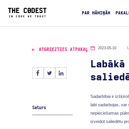
PAR MĀMIŅĀM
PAKAL
2023-05-10
ATGRIEZTIES ATPAKAĻ
Labākā
salied
Sadarbībai ir izšķi
labi sadarbojas, var
Saturs
nepieciešamas pūles
izveidot saliedētu 