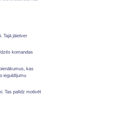
. Tajā jāietver
alīdzēs komandas
 pienākumus, kas
to ieguldījumu
i. Tas palīdz motivēt