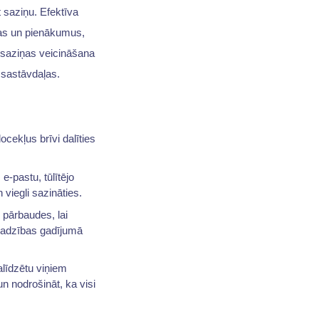
 saziņu. Efektīva
mas un pienākumus,
s saziņas veicināšana
 sastāvdaļas.
ocekļus brīvi dalīties
e-pastu, tūlītējo
viegli sazināties.
 pārbaudes, lai
vajadzības gadījumā
alīdzētu viņiem
n nodrošināt, ka visi