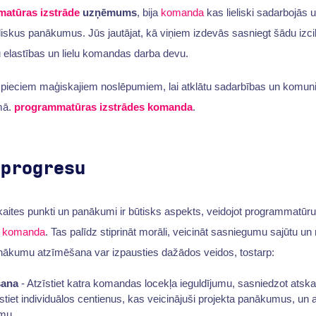
atūras izstrāde
uzņēmums
, bija
komanda
kas lieliski sadarbojās 
eliskus panākumus. Jūs jautājat, kā viņiem izdevās sasniegt šādu izcil
 elastības un lielu komandas darba devu.
u pieciem maģiskajiem noslēpumiem, lai atklātu sadarbības un komun
mā.
programmatūras izstrādes komanda
.
 progresu
aites punkti un panākumi ir būtisks aspekts, veidojot programmatūru,
s komanda
. Tas palīdz stiprināt morāli, veicināt sasniegumu sajūtu un 
anākumu atzīmēšana var izpausties dažādos veidos, tostarp:
šana
- Atzīstiet katra komandas locekļa ieguldījumu, sasniedzot atska
tiet individuālos centienus, kas veicinājuši projekta panākumus, un
mu.