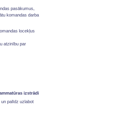
mandas pasākumus,
inātu komandas darba
 komandas locekļus
u atzinību par
rammatūras izstrādi
un palīdz uzlabot