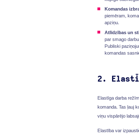
Komandas izbr
piemēram, komand
apziņu.
Atlīdzības un st
par smago darbu
Publiski paziņoj
komandas sasnie
2. Elast
Elastīga darba režīm
komanda. Tas ļauj ko
viņu vispārējo labsa
Elastība var izpausti