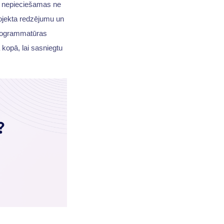
r nepieciešamas ne
rojekta redzējumu un
programmatūras
 kopā, lai sasniegtu