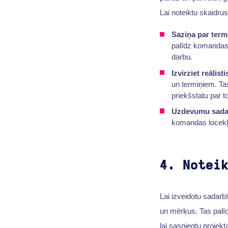
Lai noteiktu skaidrus
Saziņa par term
palīdz komandas l
darbu.
Izvirziet reālist
un termiņiem. Ta
priekšstatu par t
Uzdevumu sada
komandas locekļi
4. Notei
Lai izveidotu sadarb
un mērķus. Tas palī
lai sasniegtu proje