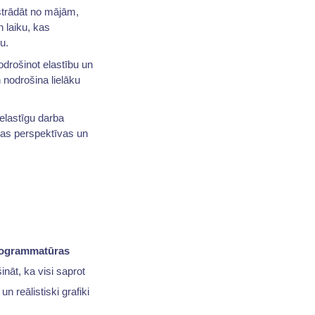
 strādāt no mājām,
n laiku, kas
u.
drošinot elastību un
 nodrošina lielāku
elastīgu darba
unas perspektīvas un
rogrammatūras
ināt, ka visi saprot
n reālistiski grafiki