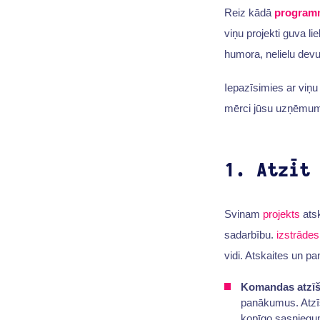
Reiz kādā
programm
viņu projekti guva li
humora, nelielu devu
Iepazīsimies ar viņ
mērci jūsu uzņēmu
1. Atzīt
Svinam
projekts
atsk
sadarbību.
izstrāde
vidi. Atskaites un p
Komandas atzī
panākumus. Atzīs
kopīgo sasniegu