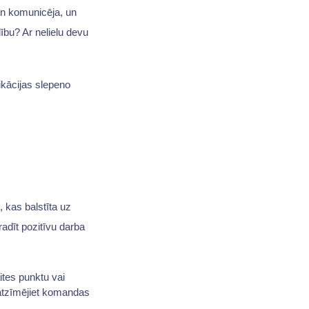
un komunicēja, un
ību? Ar nelielu devu
ikācijas slepeno
 kas balstīta uz
radīt pozitīvu darba
ites punktu vai
 atzīmējiet komandas