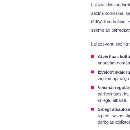
Lai izveidotu sadarb
saziņa nodrošina, ka
tādējādi nodrošinot 
sekmē arī pārredzam
Lai uzsvērtu saziņu
Atvērtības kult
ar savām domām,
Izveidot skaidr
ziņojumapmaiņu va
Veicināt regulā
pārliecinātos, ka
sniegtu atbalstu.
Sniegt atsauks
izprast savas st
darbojas atbilsto