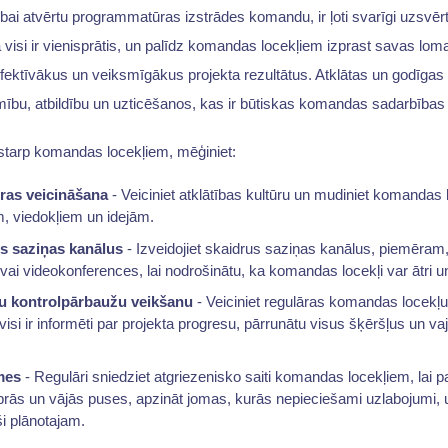
ībai atvērtu programmatūras izstrādes komandu, ir ļoti svarīgi uzsvērt
 visi ir vienisprātis, un palīdz komandas locekļiem izprast savas lo
efektīvākus un veiksmīgākus projekta rezultātus. Atklātas un godīga
ību, atbildību un uzticēšanos, kas ir būtiskas komandas sadarbības
 starp komandas locekļiem, mēģiniet:
ūras veicināšana
- Veiciniet atklātības kultūru un mudiniet komandas l
 viedokļiem un idejām.
us saziņas kanālus
- Izveidojiet skaidrus saziņas kanālus, piemēram, 
i videokonferences, lai nodrošinātu, ka komandas locekļi var ātri un 
ru kontrolpārbaužu veikšanu
- Veiciniet regulāras komandas locekļu
 visi ir informēti par projekta progresu, pārrunātu visus šķēršļus un 
mes
- Regulāri sniedziet atgriezenisko saiti komandas locekļiem, lai p
iprās un vājās puses, apzināt jomas, kurās nepieciešami uzlabojumi, u
ši plānotajam.