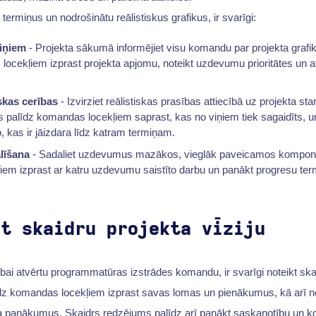
 termiņus un nodrošinātu reālistiskus grafikus, ir svarīgi:
iņiem
- Projekta sākumā informējiet visu komandu par projekta grafi
ocekļiem izprast projekta apjomu, noteikt uzdevumu prioritātes un at
iskas cerības
- Izvirziet reālistiskas prasības attiecībā uz projekta 
s palīdz komandas locekļiem saprast, kas no viņiem tiek sagaidīts, u
o, kas ir jāizdara līdz katram termiņam.
līšana
- Sadaliet uzdevumus mazākos, vieglāk paveicamos kompone
em izprast ar katru uzdevumu saistīto darbu un panākt progresu term
kt skaidru projekta vīziju
ībai atvērtu programmatūras izstrādes komandu, ir svarīgi noteikt skai
dz komandas locekļiem izprast savas lomas un pienākumus, kā arī 
kta panākumus. Skaidrs redzējums palīdz arī panākt saskaņotību un 