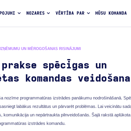
POJUMI
NOZARES
VĒRTĪBA PAR
MŪSU KOMANDA
UZŅĒMUMU UN MĒROGOŠANAS RISINĀJUMI
 prakse spēcīgas un
ētas komandas veidošana
roša nozīme programmatūras izstrādes panākumu nodrošināšanā. Sp
 sasniegt labākus rezultātus un pārvarēt problēmas. Lai veicinātu sada
, komunikācija un nepārtraukta pilnveidošanās. Šajā rakstā aplūkota
programmatūras izstrādes komandu.