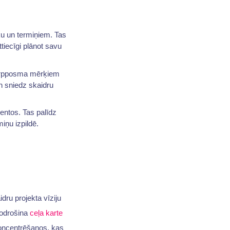
ku un termiņiem. Tas
tiecīgi plānot savu
starpposma mērķiem
n sniedz skaidru
ntos. Tas palīdz
iņu izpildē.
dru projekta vīziju
nodrošina
ceļa karte
koncentrēšanos, kas