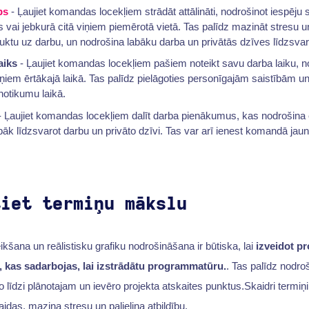
bs
- Ļaujiet komandas locekļiem strādāt attālināti, nodrošinot iespēju
 vai jebkurā citā viņiem piemērotā vietā. Tas palīdz mazināt stresu u
auktu uz darbu, un nodrošina labāku darba un privātās dzīves līdzsvar
aiks
- Ļaujiet komandas locekļiem pašiem noteikt savu darba laiku, no
iņiem ērtākajā laikā. Tas palīdz pielāgoties personīgajām saistībām un
notikumu laikā.
 Ļaujiet komandas locekļiem dalīt darba pienākumus, kas nodrošina 
bāk līdzsvarot darbu un privāto dzīvi. Tas var arī ienest komandā ja
tiet termiņu mākslu
kšana un reālistisku grafiku nodrošināšana ir būtiska, lai
izveidot p
 kas sadarbojas, lai izstrādātu programmatūru.
. Tas palīdz nodroš
o līdzi plānotajam un ievēro projekta atskaites punktus.Skaidri termiņi u
gaidas, mazina stresu un palielina atbildību.