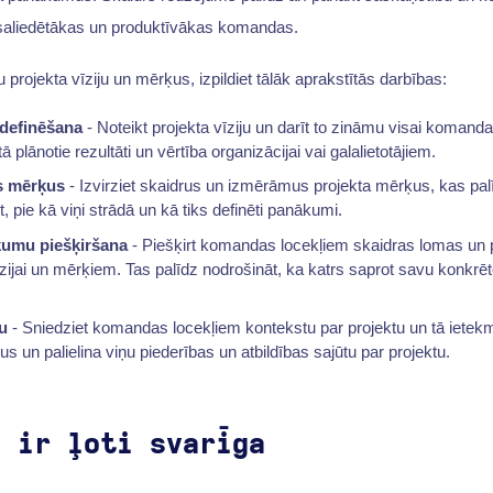
 saliedētākas un produktīvākas komandas.
u projekta vīziju un mērķus, izpildiet tālāk aprakstītās darbības:
 definēšana
- Noteikt projekta vīziju un darīt to zināmu visai komandai
ā plānotie rezultāti un vērtība organizācijai vai galalietotājiem.
s mērķus
- Izvirziet skaidrus un izmērāmus projekta mērķus, kas p
, pie kā viņi strādā un kā tiks definēti panākumi.
umu piešķiršana
- Piešķirt komandas locekļiem skaidras lomas un
vīzijai un mērķiem. Tas palīdz nodrošināt, ka katrs saprot savu konkrē
u
- Sniedziet komandas locekļiem kontekstu par projektu un tā ietekm
 un palielina viņu piederības un atbildības sajūtu par projektu.
a ir ļoti svarīga