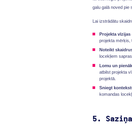
galu galā noved pie
Lai izstrādātu skaidr
Projekta vīzijas
projekta mērķis, t
Noteikt skaidru
locekļiem saprast
Lomu un pienāk
atbilst projekta 
projektā.
Sniegt kontekst
komandas locekļus
5. Saziņ