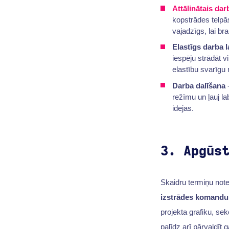
Attālinātais dar
kopstrādes telpās
vajadzīgs, lai br
Elastīgs darba l
iespēju strādāt v
elastību svarīgu 
Darba dalīšana
-
režīmu un ļauj la
idejas.
3. Apgūs
Skaidru termiņu notei
izstrādes komandu,
projekta grafiku, sek
palīdz arī pārvaldīt 