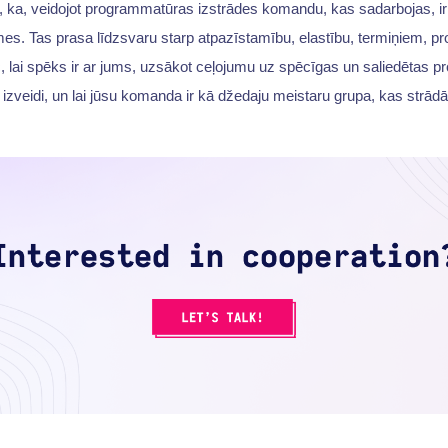
 ka, veidojot programmatūras izstrādes komandu, kas sadarbojas, i
mes. Tas prasa līdzsvaru starp atpazīstamību, elastību, termiņiem, p
, lai spēks ir ar jums, uzsākot ceļojumu uz spēcīgas un saliedētas 
zveidi, un lai jūsu komanda ir kā džedaju meistaru grupa, kas strādā