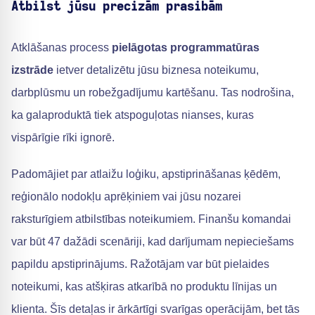
Atbilst jūsu precīzām prasībām
Atklāšanas process
pielāgotas programmatūras
izstrāde
ietver detalizētu jūsu biznesa noteikumu,
darbplūsmu un robežgadījumu kartēšanu. Tas nodrošina,
ka galaproduktā tiek atspoguļotas nianses, kuras
vispārīgie rīki ignorē.
Padomājiet par atlaižu loģiku, apstiprināšanas ķēdēm,
reģionālo nodokļu aprēķiniem vai jūsu nozarei
raksturīgiem atbilstības noteikumiem. Finanšu komandai
var būt 47 dažādi scenāriji, kad darījumam nepieciešams
papildu apstiprinājums. Ražotājam var būt pielaides
noteikumi, kas atšķiras atkarībā no produktu līnijas un
klienta. Šīs detaļas ir ārkārtīgi svarīgas operācijām, bet tās