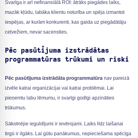
Svarīga ir arī nefinansiālā ROI: ātrāks piegādes laiks,
mazāk kļūdu, labāka klientu noturība un spēja izmantot
iespējas, ar kurām konkurenti, kas gaida uz piegādātāju
ceļvežiem, nevar sacensties.
Pēc pasūtījuma izstrādātas
programmatūras trūkumi un riski
Pēc pasūtījuma izstrādāta programmatūra
nav pareizā
izvēle katrai organizācijai vai katrai problēmai. Lai
pieņemtu labu lēmumu, ir svarīgi godīgi apzināties
trūkumus.
Sākotnējie ieguldījumi ir ievērojami. Laiks līdz laišanai
tirgū ir ilgāks. Lai gūtu panākumus, nepieciešama spēcīga