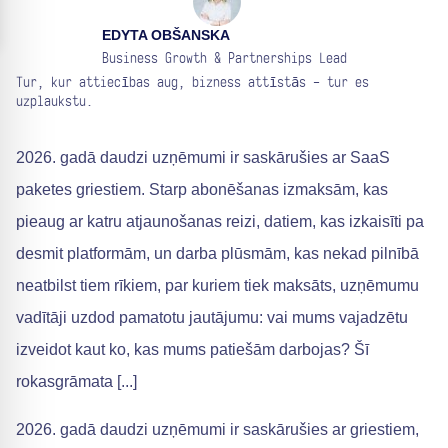
EDYTA OBŠANSKA
Business Growth & Partnerships Lead
Tur, kur attiecības aug, bizness attīstās - tur es
uzplaukstu.
2026. gadā daudzi uzņēmumi ir saskārušies ar SaaS
paketes griestiem. Starp abonēšanas izmaksām, kas
pieaug ar katru atjaunošanas reizi, datiem, kas izkaisīti pa
desmit platformām, un darba plūsmām, kas nekad pilnībā
neatbilst tiem rīkiem, par kuriem tiek maksāts, uzņēmumu
vadītāji uzdod pamatotu jautājumu: vai mums vajadzētu
izveidot kaut ko, kas mums patiešām darbojas? Šī
rokasgrāmata [...]
2026. gadā daudzi uzņēmumi ir saskārušies ar griestiem,