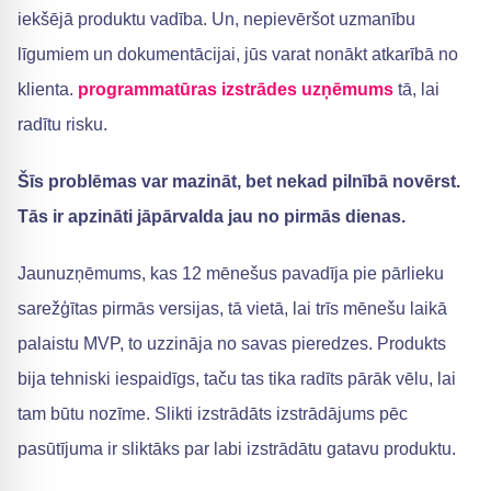
iekšējā produktu vadība. Un, nepievēršot uzmanību
līgumiem un dokumentācijai, jūs varat nonākt atkarībā no
klienta.
programmatūras izstrādes uzņēmums
tā, lai
radītu risku.
Šīs problēmas var mazināt, bet nekad pilnībā novērst.
Tās ir apzināti jāpārvalda jau no pirmās dienas.
Jaunuzņēmums, kas 12 mēnešus pavadīja pie pārlieku
sarežģītas pirmās versijas, tā vietā, lai trīs mēnešu laikā
palaistu MVP, to uzzināja no savas pieredzes. Produkts
bija tehniski iespaidīgs, taču tas tika radīts pārāk vēlu, lai
tam būtu nozīme. Slikti izstrādāts izstrādājums pēc
pasūtījuma ir sliktāks par labi izstrādātu gatavu produktu.