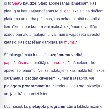
jo to
SaaS
kaudze
. Starp abonēšanas izmaksām, kas
pieaug ar katru atjaunošanas reizi,
dati
izkaisīti pa dučiem
platformu un darba plūsmas, kas nekad pilnībā neatbilst
tiem rīkiem, par kuriem viņi maksā, uzņēmumu vadītāji
uzdod pamatotu jautājumu: vai mums vajadzētu izveidot
kaut ko, kas patiešām darbojas, lai
mums
?
Šī rokasgrāmata ir rakstīta
uzņēmumu vadītāji
,
paplašināšana
dibinātāji un
produkts
īpašniekiem, kuri
apsver šo lēmumu. Ne izstrādātājiem, kas meklē tehniskos
parametrus, bet gan cilvēkiem, kuriem ir jāsaprot, vai
pielāgota programmatūra
ir lietderīgi viņu organizācijā -
un, ja ir, kā to pareizi īstenot.
Uzzināsiet, ko
pielāgota programmatūra
faktiski nozīmē