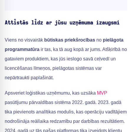
Attīstās līdz ar jūsu uzņēmuma izaugsmi
Viens no visvairāk
būtiskas priekšrocības
no
pielāgota
programmatūra
ir tas, ka tā aug kopā ar jums. Atšķirībā no
gataviem produktiem, kas jūs ieslogo savā ceļvedī un
licencēšanas līmeņos, pielāgotas sistēmas var
nepārtraukti paplašināt.
Apsveriet loģistikas uzņēmumu, kas uzsāka
MVP
pasūtījumu pārvaldības sistēma 2022. gadā. 2023. gadā
tika pievienots analītikas modulis, kas operāciju vadītājiem
nodrošināja reāllaika redzamību par darbības rezultātiem.
2024. gadā uz tās pašas platformas tika izveidots klientu