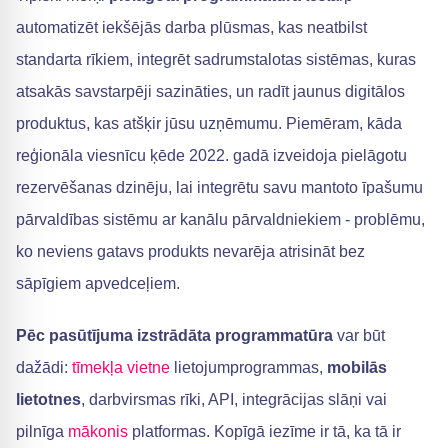
automatizēt iekšējās darba plūsmas, kas neatbilst
standarta rīkiem, integrēt sadrumstalotas sistēmas, kuras
atsakās savstarpēji sazināties, un radīt jaunus digitālos
produktus, kas atšķir jūsu uzņēmumu. Piemēram, kāda
reģionāla viesnīcu ķēde 2022. gadā izveidoja pielāgotu
rezervēšanas dzinēju, lai integrētu savu mantoto īpašumu
pārvaldības sistēmu ar kanālu pārvaldniekiem - problēmu,
ko neviens gatavs produkts nevarēja atrisināt bez
sāpīgiem apvedceļiem.
Pēc pasūtījuma izstrādāta programmatūra
var būt
dažādi:
tīmekļa vietne
lietojumprogrammas,
mobilās
lietotnes
, darbvirsmas rīki, API, integrācijas slāņi vai
pilnīga
mākonis
platformas. Kopīgā iezīme ir tā, ka tā ir