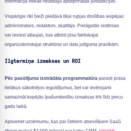
informācija nekad neatstāja apstiprinātās jurisdikcijas.
Vispārīgie rīki bieži piedāvā tikai rupjas drošības iespējas:
administrators, redaktors, skatītājs. Pielāgotās sistēmas
var ieviest atļaujas, kas atbilst jūsu faktiskajai
organizatoriskajai struktūrai un datu jutīguma prasībām.
Ilgtermiņa izmaksas un ROI
Pēc pasūtījuma izstrādāta programmatūra
parasti prasa
lielākus sākotnējos ieguldījumus, bet var ievērojami
samazināt kopējās īpašumtiesību izmaksas trīs līdz piecu
gadu laikā.
Apsveriet uzņēmumu, kas par četriem atsevišķiem SaaS
rīkiem maksā $2 000 mēnesī par katru: CRM,
projekts