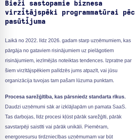
Bieži sastopamie biznesa
virzītājspēki programmatūrai pēc
pasūtījuma
Laikā no 2022. līdz 2026. gadam starp uzņēmumiem, kas
pārgāja no gataviem risinājumiem uz pielāgotiem
risinājumiem, iezīmējās noteiktas tendences. Izpratne par
šiem virzītājspēkiem palīdzēs jums atpazīt, vai jūsu
organizācija tuvojas tam pašam lūzuma punktam.
Procesa sarežģītība, kas pārsniedz standarta rīkus.
Daudzi uzņēmumi sāk ar izklājlapām un pamata SaaS.
Tas darbojas, līdz procesi kļūst pārāk sarežģīti, pārāk
savstarpēji saistīti vai pārāk unikāli. Piemēram,
energoresursu tirdzniecības uzņēmumam var būt