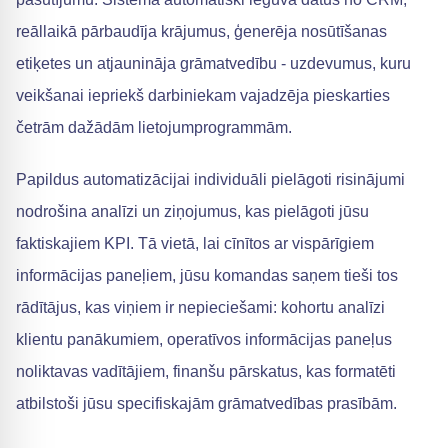
reāllaikā pārbaudīja krājumus, ģenerēja nosūtīšanas
etiķetes un atjaunināja grāmatvedību - uzdevumus, kuru
veikšanai iepriekš darbiniekam vajadzēja pieskarties
četrām dažādām lietojumprogrammām.
Papildus automatizācijai individuāli pielāgoti risinājumi
nodrošina analīzi un ziņojumus, kas pielāgoti jūsu
faktiskajiem KPI. Tā vietā, lai cīnītos ar vispārīgiem
informācijas paneļiem, jūsu komandas saņem tieši tos
rādītājus, kas viņiem ir nepieciešami: kohortu analīzi
klientu panākumiem, operatīvos informācijas paneļus
noliktavas vadītājiem, finanšu pārskatus, kas formatēti
atbilstoši jūsu specifiskajām grāmatvedības prasībām.