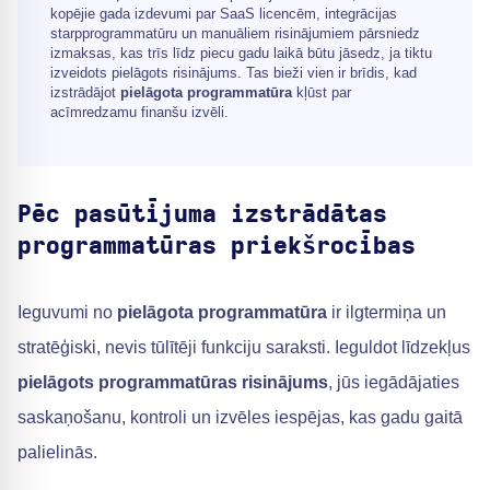
kopējie gada izdevumi par SaaS licencēm, integrācijas
starpprogrammatūru un manuāliem risinājumiem pārsniedz
izmaksas, kas trīs līdz piecu gadu laikā būtu jāsedz, ja tiktu
izveidots pielāgots risinājums. Tas bieži vien ir brīdis, kad
izstrādājot
pielāgota programmatūra
kļūst par
acīmredzamu finanšu izvēli.
Pēc pasūtījuma izstrādātas
programmatūras priekšrocības
Ieguvumi no
pielāgota programmatūra
ir ilgtermiņa un
stratēģiski, nevis tūlītēji funkciju saraksti. Ieguldot līdzekļus
pielāgots programmatūras risinājums
, jūs iegādājaties
saskaņošanu, kontroli un izvēles iespējas, kas gadu gaitā
palielinās.