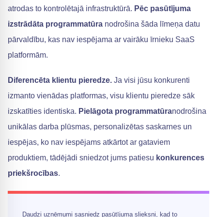
atrodas to kontrolētajā infrastruktūrā.
Pēc pasūtījuma
izstrādāta programmatūra
nodrošina šāda līmeņa datu
pārvaldību, kas nav iespējama ar vairāku īrnieku SaaS
platformām.
Diferencēta klientu pieredze.
Ja visi jūsu konkurenti
izmanto vienādas platformas, visu klientu pieredze sāk
izskatīties identiska.
Pielāgota programmatūra
nodrošina
unikālas darba plūsmas, personalizētas saskarnes un
iespējas, ko nav iespējams atkārtot ar gataviem
produktiem, tādējādi sniedzot jums patiesu
konkurences
priekšrocības
.
Daudzi uzņēmumi sasniedz pasūtījuma slieksni, kad to