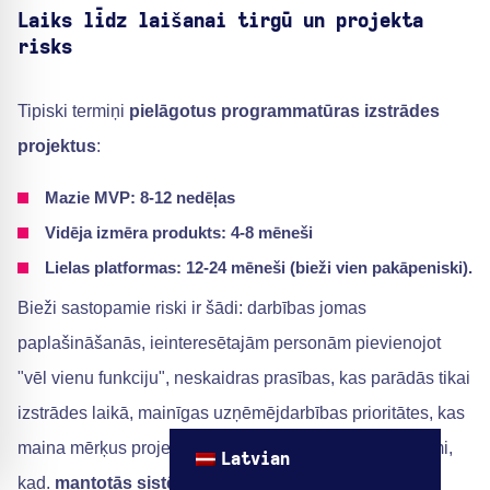
Laiks līdz laišanai tirgū un projekta
risks
Tipiski termiņi
pielāgotus programmatūras izstrādes
projektus
:
Mazie MVP: 8-12 nedēļas
Vidēja izmēra produkts: 4-8 mēneši
Lielas platformas: 12-24 mēneši (bieži vien pakāpeniski).
Bieži sastopamie riski ir šādi: darbības jomas
paplašināšanās, ieinteresētajām personām pievienojot
"vēl vienu funkciju", neskaidras prasības, kas parādās tikai
izstrādes laikā, mainīgas uzņēmējdarbības prioritātes, kas
maina mērķus projekta vidū, un integrācijas pārsteigumi,
Latvian
kad.
mantotās sistēmas
rīkoties negaidīti.