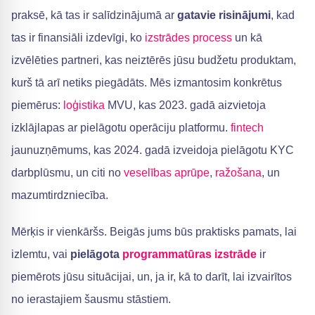
praksē, kā tas ir salīdzinājumā ar
gatavie risinājumi
, kad
tas ir finansiāli izdevīgi, ko
izstrādes process
un kā
izvēlēties partneri, kas neiztērēs jūsu budžetu produktam,
kurš tā arī netiks piegādāts. Mēs izmantosim konkrētus
piemērus:
loģistika
MVU, kas 2023. gadā aizvietoja
izklājlapas ar pielāgotu operāciju platformu.
fintech
jaunuzņēmums, kas 2024. gadā izveidoja pielāgotu KYC
darbplūsmu, un citi no
veselības aprūpe
,
ražošana
, un
mazumtirdzniecība.
Mērķis ir vienkāršs. Beigās jums būs praktisks pamats, lai
izlemtu, vai
pielāgota
programmatūras izstrāde
ir
piemērots jūsu situācijai, un, ja ir, kā to darīt, lai izvairītos
no ierastajiem šausmu stāstiem.