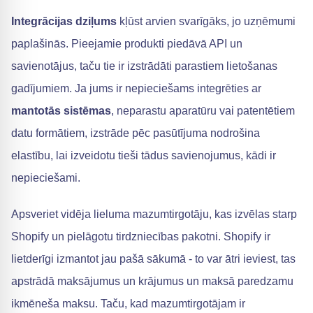
Integrācijas dziļums
kļūst arvien svarīgāks, jo uzņēmumi
paplašinās. Pieejamie produkti piedāvā API un
savienotājus, taču tie ir izstrādāti parastiem lietošanas
gadījumiem. Ja jums ir nepieciešams integrēties ar
mantotās sistēmas
, neparastu aparatūru vai patentētiem
datu formātiem, izstrāde pēc pasūtījuma nodrošina
elastību, lai izveidotu tieši tādus savienojumus, kādi ir
nepieciešami.
Apsveriet vidēja lieluma mazumtirgotāju, kas izvēlas starp
Shopify un pielāgotu tirdzniecības pakotni. Shopify ir
lietderīgi izmantot jau pašā sākumā - to var ātri ieviest, tas
apstrādā maksājumus un krājumus un maksā paredzamu
ikmēneša maksu. Taču, kad mazumtirgotājam ir