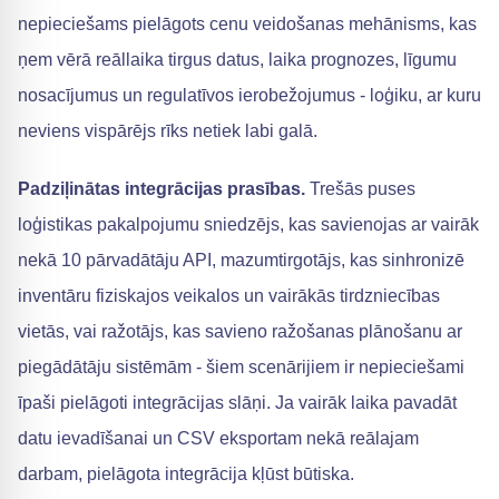
nepieciešams pielāgots cenu veidošanas mehānisms, kas
ņem vērā reāllaika tirgus datus, laika prognozes, līgumu
nosacījumus un regulatīvos ierobežojumus - loģiku, ar kuru
neviens vispārējs rīks netiek labi galā.
Padziļinātas integrācijas prasības.
Trešās puses
loģistikas pakalpojumu sniedzējs, kas savienojas ar vairāk
nekā 10 pārvadātāju API, mazumtirgotājs, kas sinhronizē
inventāru fiziskajos veikalos un vairākās tirdzniecības
vietās, vai ražotājs, kas savieno ražošanas plānošanu ar
piegādātāju sistēmām - šiem scenārijiem ir nepieciešami
īpaši pielāgoti integrācijas slāņi. Ja vairāk laika pavadāt
datu ievadīšanai un CSV eksportam nekā reālajam
darbam, pielāgota integrācija kļūst būtiska.