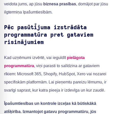
veidota jums, ap jūsu
biznesa prasības
, domājot par jūsu
ilgtermiņa īpašumtiesībām.
Pēc pasūtījuma izstrādāta
programmatūra pret gataviem
risinājumiem
Kad uzņēmumi izvērtē, vai ieguldīt
pielāgota
programmatūra
, viņi parasti to salīdzina ar gataviem
rīkiem: Microsoft 365, Shopify, HubSpot, Xero vai nozarei
specifiskām platformām. Lai pieņemtu pareizu lēmumu, ir
svarīgi saprast, kur katra pieeja ir izdevīga un kur zaudē.
Īpašumtiesības un kontrole
izceļas kā būtiskākā
atšķirība. Izmantojot gatavu programmatūru, jūs