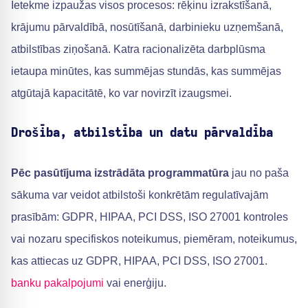
Ietekme izpaužas visos procesos: rēķinu izrakstīšanā,
krājumu pārvaldībā, nosūtīšanā, darbinieku uzņemšanā,
atbilstības ziņošanā. Katra racionalizēta darbplūsma
ietaupa minūtes, kas summējas stundās, kas summējas
atgūtajā kapacitātē, ko var novirzīt izaugsmei.
Drošība, atbilstība un datu pārvaldība
Pēc pasūtījuma izstrādāta programmatūra
jau no paša
sākuma var veidot atbilstoši konkrētām regulatīvajām
prasībām: GDPR, HIPAA, PCI DSS, ISO 27001 kontroles
vai nozaru specifiskos noteikumus, piemēram, noteikumus,
kas attiecas uz GDPR, HIPAA, PCI DSS, ISO 27001.
banku pakalpojumi
vai enerģiju.