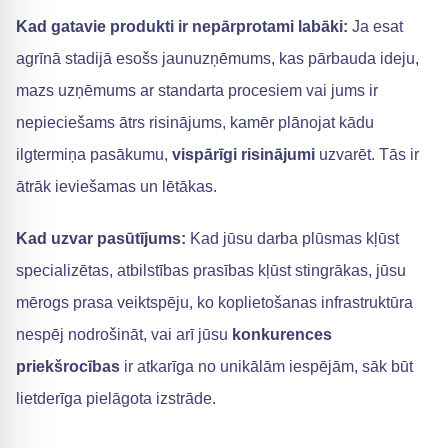
Kad gatavie produkti ir nepārprotami labāki:
Ja esat
agrīnā stadijā esošs jaunuzņēmums, kas pārbauda ideju,
mazs uzņēmums ar standarta procesiem vai jums ir
nepieciešams ātrs risinājums, kamēr plānojat kādu
ilgtermiņa pasākumu,
vispārīgi risinājumi
uzvarēt. Tās ir
ātrāk ieviešamas un lētākas.
Kad uzvar pasūtījums:
Kad jūsu darba plūsmas kļūst
specializētas, atbilstības prasības kļūst stingrākas, jūsu
mērogs prasa veiktspēju, ko koplietošanas infrastruktūra
nespēj nodrošināt, vai arī jūsu
konkurences
priekšrocības
ir atkarīga no unikālām iespējām, sāk būt
lietderīga pielāgota izstrāde.