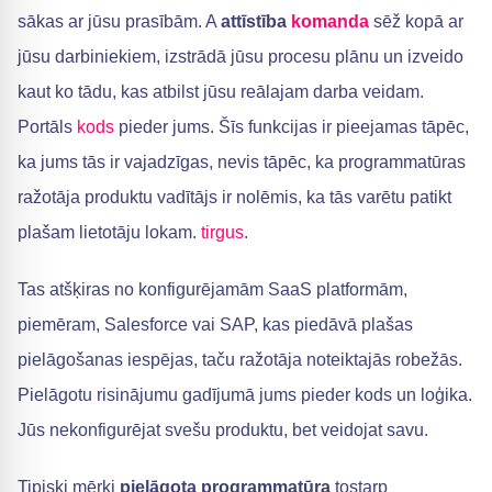
sākas ar jūsu prasībām. A
attīstība
komanda
sēž kopā ar
jūsu darbiniekiem, izstrādā jūsu procesu plānu un izveido
kaut ko tādu, kas atbilst jūsu reālajam darba veidam.
Portāls
kods
pieder jums. Šīs funkcijas ir pieejamas tāpēc,
ka jums tās ir vajadzīgas, nevis tāpēc, ka programmatūras
ražotāja produktu vadītājs ir nolēmis, ka tās varētu patikt
plašam lietotāju lokam.
tirgus
.
Tas atšķiras no konfigurējamām SaaS platformām,
piemēram, Salesforce vai SAP, kas piedāvā plašas
pielāgošanas iespējas, taču ražotāja noteiktajās robežās.
Pielāgotu risinājumu gadījumā jums pieder kods un loģika.
Jūs nekonfigurējat svešu produktu, bet veidojat savu.
Tipiski mērķi
pielāgota programmatūra
tostarp