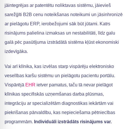
jāintegrējas ar patentētu noliktavas sistēmu, jāievieš
sarežģīti B2B cenu noteikšanas noteikumi un jāsinhronizē
ar pielāgotu ERP, ierobežojumi sāk būt jūtami. Katrs
risinājums palielina izmaksas un nestabilitāti, līdz galu
galā pēc pasūtījuma izstrādātā sistēma kļūst ekonomiski
izdevīgāka.
Vai arī klīnika, kas izvēlas starp vispārēju elektronisko
veselības karšu sistēmu un pielāgotu pacientu portālu.
Vispārējā
EHR
ietver pamatus, taču tā nevar pielāgot
klīnikas specifiskās uzņemšanas darba plūsmas,
integrāciju ar specializētām diagnostikas iekārtām vai
piekrišanas pārvaldību, kas nepieciešama pētniecības
programmām.
Individuāli izstrādāts risinājums var.