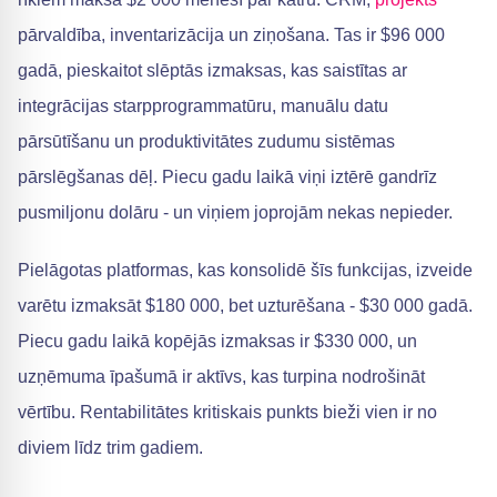
pārvaldība, inventarizācija un ziņošana. Tas ir $96 000
gadā, pieskaitot slēptās izmaksas, kas saistītas ar
integrācijas starpprogrammatūru, manuālu datu
pārsūtīšanu un produktivitātes zudumu sistēmas
pārslēgšanas dēļ. Piecu gadu laikā viņi iztērē gandrīz
pusmiljonu dolāru - un viņiem joprojām nekas nepieder.
Pielāgotas platformas, kas konsolidē šīs funkcijas, izveide
varētu izmaksāt $180 000, bet uzturēšana - $30 000 gadā.
Piecu gadu laikā kopējās izmaksas ir $330 000, un
uzņēmuma īpašumā ir aktīvs, kas turpina nodrošināt
vērtību. Rentabilitātes kritiskais punkts bieži vien ir no
diviem līdz trim gadiem.