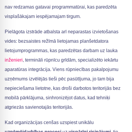
nav redzamas gatavai programmatūrai, kas paredzēta
visplašākajam iespējamajam tirgum.
Pielāgota izstrāde atbalsta arī neparastas izvietošanas
vides: bezsaistes režīmā lietojamas planšetdatora
lietojumprogrammas, kas paredzētas darbam uz lauka
inženieri
, termināli rūpnīcu grīdām, specializēto iekārtu
aparatūras integrācija. Viens rūpniecības pakalpojumu
uzņēmums izvēlējās tieši pēc pasūtījuma, jo tam bija
nepieciešama lietotne, kas droši darbotos teritorijās bez
mobilā pārklājuma, sinhronizējot datus, kad tehniķi
atgriezās savienotajās teritorijās.
Kad organizācijas cenšas uzspiest unikālu
uzņēmējdarbības procesi
uz
vispārīgi risinājumi
, tie