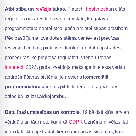
Atbilstība un
revīzija
takas.
Fintech,
healthtech
un citās
regulētās nozarēs bieži vien konstatē, ka gatavā
programmatūra neatbilst to īpašajām atbilstības prasībām.
Pēc pasūtījuma izveidota sistēma var ieviest precīzas
revīzijas liecības, piekļuves kontroli un datu apstrādes
procedūras, ko pieprasa regulatori. Viena Eiropas
insurtech
2023. gadā izveidoja mākslīgā intelekta vadītu
apdrošināšanas sistēmu, jo neviens
komerciālā
programmatūra
varētu izpildīt to regulatora prasības
attiecībā uz izskaidrojamību.
Datu īpašumtiesības un kontrole.
Tā kā dati kļūst arvien
vērtīgāki un tādi noteikumi kā
GDPR
Uzņēmumi vēlas, lai
viņu dati tiktu apstrādāti tiem saprotamās sistēmās, kas