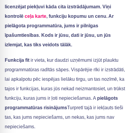
licenzējat piekļuvi kāda cita izstrādājumam. Viņi
kontrolē
ceļa karte
, funkciju kopumu un cenu. Ar
pielāgota programmatūra
, jums ir
pilnīgas
īpašumtiesības
. Kods ir jūsu, dati ir jūsu, un jūs
izlemjat, kas tiks veidots tālāk.
Funkcija fit
ir vieta, kur daudzi uzņēmumi izjūt plauktu
programmatūras radītās sāpes. Vispārējie rīki ir izstrādāti,
lai apkalpotu pēc iespējas lielāku tirgu, un tas nozīmē, ka
tajos ir funkcijas, kuras jūs nekad neizmantosiet, un trūkst
funkciju, kuras jums ir ļoti nepieciešamas. A
pielāgots
programmatūras risinājums
Turpretī tajā ir iekļauts tieši
tas, kas jums nepieciešams, un nekas, kas jums nav
nepieciešams.