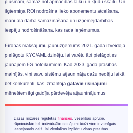
plūsmām, samazinot apmācības laiku un kļūdu skaitu. Un
ilgtermiņa ROI nodrošina lieko abonementu atcelšana,
manuālā darba samazināšana un uzņēmējdarbības
iespēju nodrošināšana, kas rada ieņēmumus.
Eiropas maksājumu jaunuzņēmums 2021. gadā izveidoja
pielāgotu KYC/AML dzinēju, lai varētu ātri pielāgoties
jaunajiem ES noteikumiem. Kad 2023. gadā prasības
mainījās, viņi savu sistēmu atjaunināja dažu nedēļu laikā,
bet konkurenti, kas izmantoja
gatavie risinājumi
mēnešiem ilgi gaidīja pārdevēja atjauninājumus.
Dažās nozarēs regulētas
finanses
, veselības aprūpe,
rūpnieciskie IoT individuālie risinājumi bieži vien ir vienīgais
iespējamais ceļš, lai vienlaikus izpildītu visas prasības.