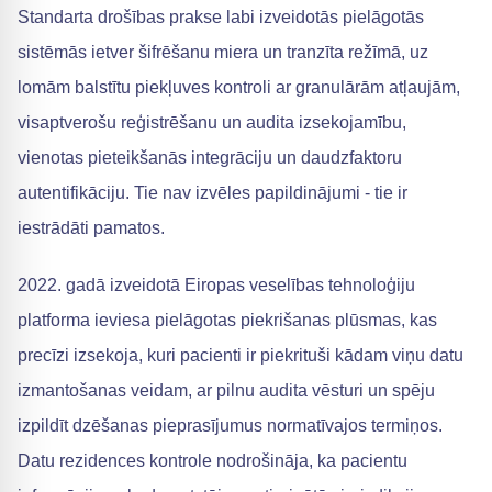
Standarta drošības prakse labi izveidotās pielāgotās
sistēmās ietver šifrēšanu miera un tranzīta režīmā, uz
lomām balstītu piekļuves kontroli ar granulārām atļaujām,
visaptverošu reģistrēšanu un audita izsekojamību,
vienotas pieteikšanās integrāciju un daudzfaktoru
autentifikāciju. Tie nav izvēles papildinājumi - tie ir
iestrādāti pamatos.
2022. gadā izveidotā Eiropas veselības tehnoloģiju
platforma ieviesa pielāgotas piekrišanas plūsmas, kas
precīzi izsekoja, kuri pacienti ir piekrituši kādam viņu datu
izmantošanas veidam, ar pilnu audita vēsturi un spēju
izpildīt dzēšanas pieprasījumus normatīvajos termiņos.
Datu rezidences kontrole nodrošināja, ka pacientu