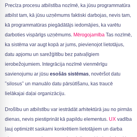
Precīza procesu atbilstība nozīmē, ka jūsu programmatūra
atbilst tam, kā jūsu uzņēmums faktiski darbojas, nevis tam,
kā programmatūras piegādātājs iedomājies, ka varētu
darboties vispārīgs uzņēmums.
Mērogojamība
Tas nozīmē,
ka sistēma var augt kopā ar jums, pievienojot lietotājus,
datu apjomu un sarežģītību bez patvaļīgiem
ierobežojumiem. Integrācija nozīmē vienmērīgu
savienojumu ar jūsu
esošās sistēmas
, novēršot datu
"silosus" un manuālo datu pārsūtīšanu, kas traucē
lielākajai daļai organizāciju.
Drošību un atbilstību var iestrādāt arhitektūrā jau no pirmās
dienas, nevis piestiprināt kā papildu elementus.
UX
vadība
ļauj optimizēt saskarni konkrētiem lietotājiem un darba