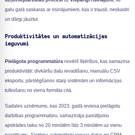
galu galā saskaras ar risinājumiem, kas ir trausli, neskaidri
un dārgi jāuztur.
Produktivitātes un automatizācijas
ieguvumi
Pielāgota programmatūra
novērš šķēršļus, kas samazina
produktivitāti: divkāršu datu ievadīšanu, manuālu CSV
eksportu, pārslēgšanos starp sistēmām un informācijas
tulkošanu no viena formāta citā.
Sadales uzņēmums, kas 2023. gadā ieviesa pielāgotu
darbības programmatūru, samazināja pasūtījumu
apstrādes laiku no 20 minūtēm līdz 3 minūtēm uz vienu
pasūtījumu. Sistēma automātiski ieguva datus no CRM,