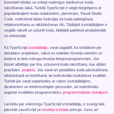
konstatēt kļūdas un sniegt noderīgus ieteikumus koda
rakstīšanas laikā. Turklāt TypeScript ir viegli integrējams ar
populārākajiem koda redaktoriem, piemēram, Visual Studio
Code, nodrošinot tādas funkcijas kā koda pabeigšana,
refaktorizēšana un atkļūdošanas rīki. Tādējādi izstrādātājiem ir
vieglāk rakstīt un uzturēt kodu, tādējādi palielinot produktivitāti
un efektivitāti.
Kā TypeScript
izstrādātājs
, varat sagaidīt, ka strādāsiet pie
dažādiem projektiem, sākot no nelielām tīmekļa vietnēm un
beidzot ar liela mēroga tīmekļa lietojumprogrammām. Jūs
būsiet atbildīgs par tīra, uzturamā koda rakstīšanu, kas atbilst
prasībām.
projekts
. Jūs varat arī piedalīties koda pārskatīšanā,
atkļūdošanā un testēšanā, lai nodrošinātu kodubāzes kvalitāti.
Turklāt jūs varat sadarboties ar citiem izstrādātājiem,
dizaineriem un ieinteresētajām personām, lai nodrošinātu
augstas kvalitātes programmatūru.
programmatūras risinājumi
.
Lai kļūtu par veiksmīgu TypeScript izstrādātāju, ir svarīgi labi
pārzināt JavaScript un
tīmekļa izstrāde
principi. Jums arī