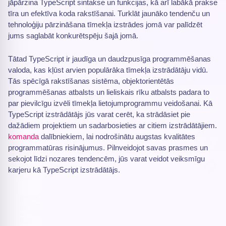
jāpārzina TypeScript sintakse un funkcijas, kā arī labākā prakse
tīra un efektīva koda rakstīšanai. Turklāt jaunāko tendenču un
tehnoloģiju pārzināšana tīmekļa izstrādes jomā var palīdzēt
jums saglabāt konkurētspēju šajā jomā.
Tātad TypeScript ir jaudīga un daudzpusīga programmēšanas
valoda, kas kļūst arvien populārāka tīmekļa izstrādātāju vidū.
Tās spēcīgā rakstīšanas sistēma, objektorientētās
programmēšanas atbalsts un lieliskais rīku atbalsts padara to
par pievilcīgu izvēli tīmekļa lietojumprogrammu veidošanai. Kā
TypeScript izstrādātājs jūs varat cerēt, ka strādāsiet pie
dažādiem projektiem un sadarbosieties ar citiem izstrādātājiem.
komanda
dalībniekiem, lai nodrošinātu augstas kvalitātes
programmatūras risinājumus. Pilnveidojot savas prasmes un
sekojot līdzi nozares tendencēm, jūs varat veidot veiksmīgu
karjeru kā TypeScript izstrādātājs.