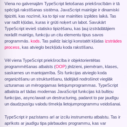
Viena no galvenajām TypeScript lietošanas priekšrocībām ir tā
spēcīgā rakstīšanas sistēma. JavaScript mainīgie ir dinamiski
tipizēti, kas nozīmē, ka to tipi var mainīties izpildes laikā. Tas
var radīt kļūdas, kuras ir grūti noķert un labot. Savukārt
TypeScript ievieš statisko tipizēšanu, kas ļauj izstrādātājiem
norādīt mainīgo, funkciju un citu elementu tipus savos
programmās.
kods
. Tas palīdz laicīgi konstatēt kļūdas
izstrādes
process
, kas atvieglo bezkļūdu koda rakstīšanu.
Vēl viena TypeScript priekšrocība ir objektorientētas
programmēšanas atbalsts (
OOP
) jēdzieni, piemēram, klases,
saskarnes un mantojamība. Šīs funkcijas atvieglo koda
organizēšanu un strukturēšanu, tādējādi nodrošinot vieglāk
uzturamas un mērogojamas lietojumprogrammas. TypeScript
atbalsta arī tādas modernas JavaScript funkcijas kā bultiņu
funkcijas, async/await un destructuring, padarot to par jaudīgu
un daudzpusīgu valodu tīmekļa lietojumprogrammu veidošanai.
TypeScript ir pazīstams arī ar izcilu instrumentu atbalstu. Tas ir
aprīkots ar jaudīgu tipa pārbaudes programmu, kas var