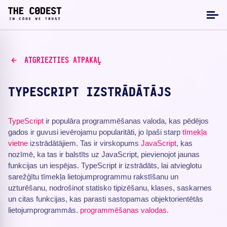
ATGRIEZTIES ATPAKAĻ
TYPESCRIPT IZSTRĀDĀTĀJS
TypeScript
ir populāra programmēšanas valoda, kas pēdējos
gados ir guvusi ievērojamu popularitāti, jo īpaši starp
tīmekļa
vietne
izstrādātājiem. Tas ir virskopums
JavaScript
, kas
nozīmē, ka tas ir balstīts uz JavaScript, pievienojot jaunas
funkcijas un iespējas. TypeScript ir izstrādāts, lai atvieglotu
sarežģītu tīmekļa lietojumprogrammu rakstīšanu un
uzturēšanu, nodrošinot statisko tipizēšanu, klases, saskarnes
un citas funkcijas, kas parasti sastopamas objektorientētās
lietojumprogrammās.
programmēšanas valodas
.