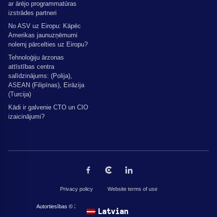
ar ārējo programmatūras
izstrādes partneri
No ASV uz Eiropu: Kāpēc
Amerikas jaunuzņēmumi
nolemj pārcelties uz Eiropu?
Tehnoloģiju ārzonas
attīstības centra
salīdzinājums: (Polija),
ASEAN (Filipīnas), Eirāzija
(Turcija)
Kādi ir galvenie CTO un CIO
izaicinājumi?
Privacy policy
Website terms of use
Autortiesības © 2026 The Codest. Visas tiesības aizsargātas.
Latvian