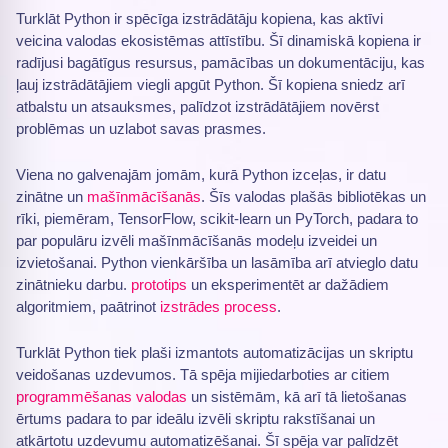
Turklāt Python ir spēcīga izstrādātāju kopiena, kas aktīvi
veicina valodas ekosistēmas attīstību. Šī dinamiskā kopiena ir
radījusi bagātīgus resursus, pamācības un dokumentāciju, kas
ļauj izstrādātājiem viegli apgūt Python. Šī kopiena sniedz arī
atbalstu un atsauksmes, palīdzot izstrādātājiem novērst
problēmas un uzlabot savas prasmes.
Viena no galvenajām jomām, kurā Python izceļas, ir datu
zinātne un
mašīnmācīšanās
. Šīs valodas plašās bibliotēkas un
rīki, piemēram, TensorFlow, scikit-learn un PyTorch, padara to
par populāru izvēli mašīnmācīšanās modeļu izveidei un
izvietošanai. Python vienkāršība un lasāmība arī atvieglo datu
zinātnieku darbu.
prototips
un eksperimentēt ar dažādiem
algoritmiem, paātrinot
izstrādes process
.
Turklāt Python tiek plaši izmantots automatizācijas un skriptu
veidošanas uzdevumos. Tā spēja mijiedarboties ar citiem
programmēšanas valodas
un sistēmām, kā arī tā lietošanas
ērtums padara to par ideālu izvēli skriptu rakstīšanai un
atkārtotu uzdevumu automatizēšanai. Šī spēja var palīdzēt