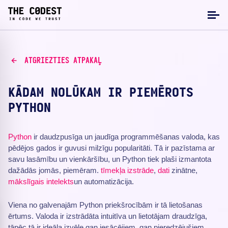
ATGRIEZTIES ATPAKAĻ
KĀDAM NOLŪKAM IR PIEMĒROTS
PYTHON
Python
ir daudzpusīga un jaudīga programmēšanas valoda, kas
pēdējos gados ir guvusi milzīgu popularitāti. Tā ir pazīstama ar
savu lasāmību un vienkāršību, un Python tiek plaši izmantota
dažādās jomās, piemēram.
tīmekļa izstrāde
,
dati
zinātne,
mākslīgais intelekts
un automatizācija.
Viena no galvenajām Python priekšrocībām ir tā lietošanas
ērtums. Valoda ir izstrādāta intuitīva un lietotājam draudzīga,
tāpēc tā ir ideāla izvēle gan iesācējiem, gan pieredzējušiem