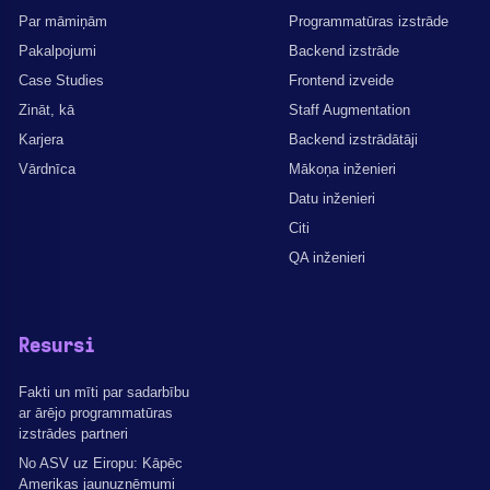
Par māmiņām
Programmatūras izstrāde
Pakalpojumi
Backend izstrāde
Case Studies
Frontend izveide
Zināt, kā
Staff Augmentation
Karjera
Backend izstrādātāji
Vārdnīca
Mākoņa inženieri
Datu inženieri
Citi
QA inženieri
Resursi
Fakti un mīti par sadarbību
ar ārējo programmatūras
izstrādes partneri
No ASV uz Eiropu: Kāpēc
Amerikas jaunuzņēmumi