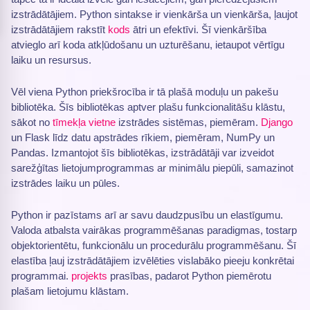
izstrādātājiem. Python sintakse ir vienkārša un vienkārša, ļaujot
izstrādātājiem rakstīt
kods
ātri un efektīvi. Šī vienkāršība
atvieglo arī koda atkļūdošanu un uzturēšanu, ietaupot vērtīgu
laiku un resursus.
Vēl viena Python priekšrocība ir tā plašā moduļu un pakešu
bibliotēka. Šīs bibliotēkas aptver plašu funkcionalitāšu klāstu,
sākot no
tīmekļa vietne
izstrādes sistēmas, piemēram.
Django
un Flask līdz datu apstrādes rīkiem, piemēram, NumPy un
Pandas. Izmantojot šīs bibliotēkas, izstrādātāji var izveidot
sarežģītas lietojumprogrammas ar minimālu piepūli, samazinot
izstrādes laiku un pūles.
Python ir pazīstams arī ar savu daudzpusību un elastīgumu.
Valoda atbalsta vairākas programmēšanas paradigmas, tostarp
objektorientētu, funkcionālu un procedurālu programmēšanu. Šī
elastība ļauj izstrādātājiem izvēlēties vislabāko pieeju konkrētai
programmai.
projekts
prasības, padarot Python piemērotu
plašam lietojumu klāstam.