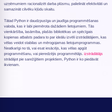
uzņēmumiem racionalizēt darba plūsmu, palielināt efektivitāti un
samazināt cilvēku kļūdu skaitu.
Tātad Python ir daudzpusīga un jaudīga programmēšanas
valoda, kas ir labi piemērota dažādiem lietojumiem. Tās
vienkāršība, lasāmība, plašās bibliotēkas un spēcīgais
kopienas atbalsts padara to par ideālu izvēli izstrādātājiem, kas
vēlas veidot stabilas un mērogojamas lietojumprogrammas.
Neatkarīgi no tā, vai esat iesācējs, kas vēlas apgūt
programmēšanu, vai pieredzējis programmētājs.
izstrādātājs
strādājot pie sarežģītiem projektiem, Python ir ko piedāvāt
ikvienam.