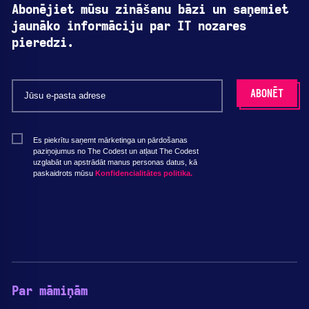
Abonējiet mūsu zināšanu bāzi un saņemiet
jaunāko informāciju par IT nozares
pieredzi.
Es piekrītu saņemt mārketinga un pārdošanas
paziņojumus no The Codest un atļaut The Codest
uzglabāt un apstrādāt manus personas datus, kā
paskaidrots mūsu
Konfidencialitātes politika.
Par māmiņām