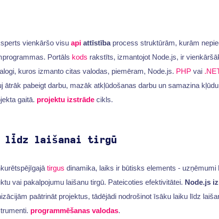
sperts vienkāršo visu
api
attīstība
process struktūrām, kurām nepi
umprogrammas. Portāls
kods
rakstīts, izmantojot Node.js, ir vienkār
alogi, kuros izmanto citas valodas, piemēram, Node.js.
PHP
vai
.NE
uj ātrāk pabeigt darbu, mazāk atkļūdošanas darbu un samazina kļūd
jekta gaitā.
projektu izstrāde
cikls.
 līdz laišanai tirgū
kurētspējīgajā
tirgus
dinamika, laiks ir būtisks elements - uzņēmumi 
ktu vai pakalpojumu laišanu tirgū. Pateicoties efektivitātei.
Node.js iz
nizācijām paātrināt projektus, tādējādi nodrošinot īsāku laiku līdz laišan
nstrumenti.
programmēšanas valodas
.