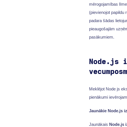
mērogojamības līme
(pievienojot papildu
padara šādas lietoju
pieaugošajām uzņēmē
pasākumiem.
Node.js 
vecumpos
Meklējot Node js eks
pienākumi ievērojam
Jaunākie Node.js iz
Jaunākais
Node.js i