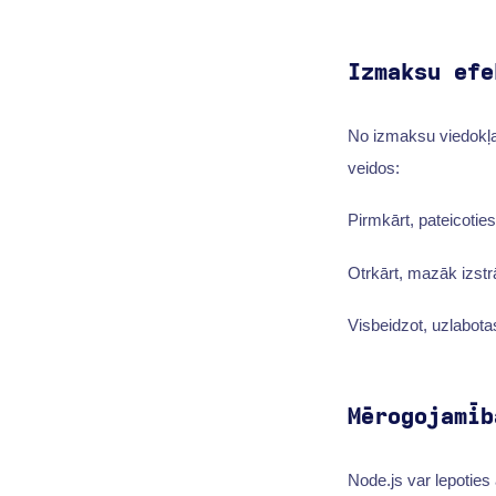
Izmaksu efe
No izmaksu viedokļa 
veidos:
Pirmkārt, pateicoti
Otrkārt, mazāk izstrā
Visbeidzot, uzlabota
Mērogojamīb
Node.js var lepoties