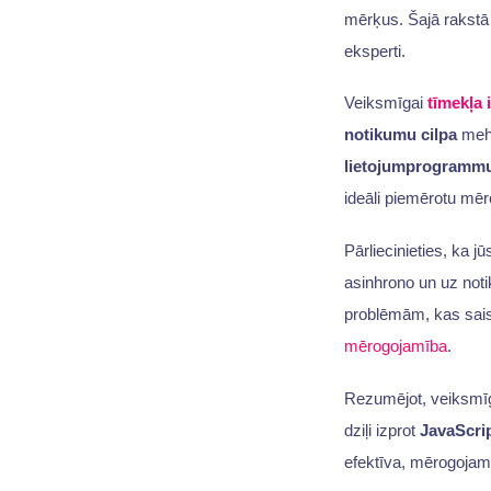
mērķus. Šajā rakstā 
eksperti.
Veiksmīgai
tīmekļa 
notikumu cilpa
mehā
lietojumprogrammu
ideāli piemērotu m
Pārliecinieties, ka j
asinhrono un uz notik
problēmām, kas sais
mērogojamība
.
Rezumējot, veiksmīga 
dziļi izprot
JavaScri
efektīva, mērogojam