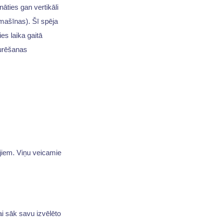
āties gan vertikāli
 mašīnas). Šī spēja
es laika gaitā
urēšanas
ājiem. Viņu veicamie
kai sāk savu izvēlēto