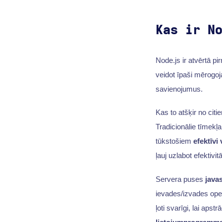
Kas ir N
Node.js ir atvērtā p
veidot īpaši mērogoj
savienojumus.
Kas to atšķir no cit
Tradicionālie tīmekļ
tūkstošiem
efektīvi
ļauj uzlabot efektivi
Servera puses
javas
ievades/izvades oper
ļoti svarīgi, lai aps