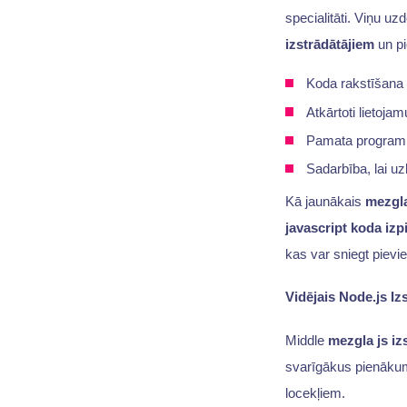
specialitāti. Viņu uz
izstrādātājiem
un pi
Koda rakstīšana
Atkārtoti lietoja
Pamata program
Sadarbība, lai uz
Kā jaunākais
mezgla
javascript koda izp
kas var sniegt piev
Vidējais Node.js Izs
Middle
mezgla js izs
svarīgākus pienākumu
locekļiem.