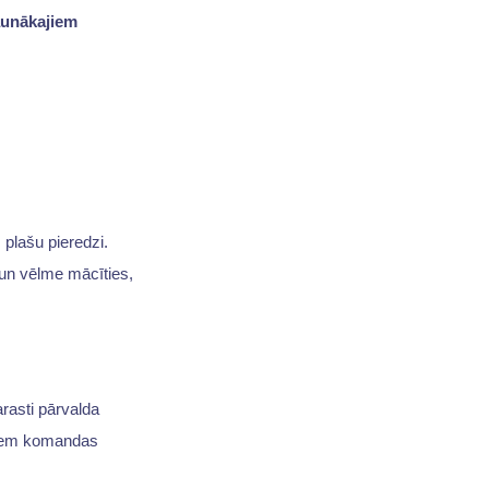
aunākajiem
plašu pieredzi.
s un vēlme mācīties,
arasti pārvalda
itiem komandas