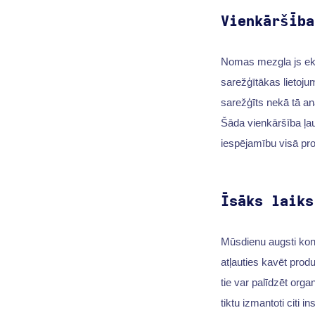
Vienkāršība
Nomas mezgla js ek
sarežģītākas lietoj
sarežģīts nekā tā an
Šāda vienkāršība ļa
iespējamību visā pro
Īsāks laiks
Mūsdienu augsti kon
atļauties kavēt produ
tie var palīdzēt orga
tiktu izmantoti citi i