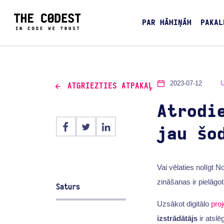
PAR MĀMIŅĀM
PAKAL
2023-07-12
ATGRIEZTIES ATPAKAĻ
Atrodi
jau šo
Vai vēlaties nolīgt 
zināšanas ir pielāgo
Saturs
Uzsākot digitālo
proj
izstrādātājs
ir atslē