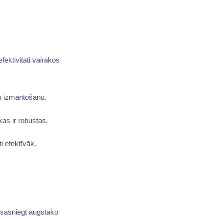
ektivitāti vairākos
u izmantošanu.
kas ir robustas.
i efektīvāk.
 sasniegt augstāko