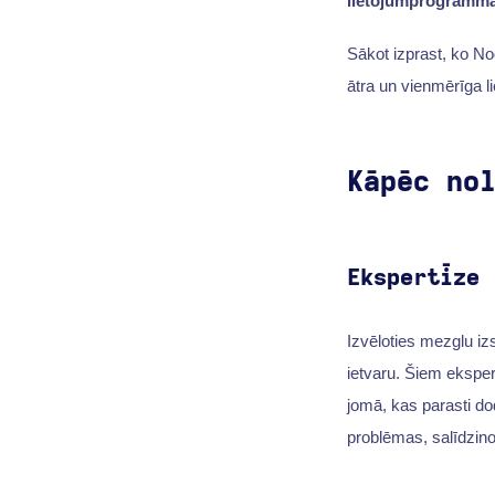
lietojumprogramm
Sākot izprast, ko No
ātra un vienmērīga li
Kāpēc no
Ekspertīze
Izvēloties mezglu izs
ietvaru. Šiem eksper
jomā, kas parasti dod
problēmas, salīdzino