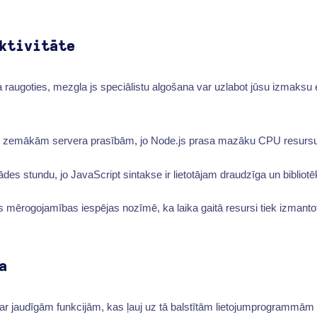
ktivitāte
raugoties, mezgla js speciālistu algošana var uzlabot jūsu izmaksu ef
es zemākām servera prasībām, jo Node.js prasa mazāku CPU resurs
des stundu, jo JavaScript sintakse ir lietotājam draudzīga un bibliotē
s mērogojamības iespējas nozīmē, ka laika gaitā resursi tiek izmantot
a
 ar jaudīgām funkcijām, kas ļauj uz tā balstītām lietojumprogrammām