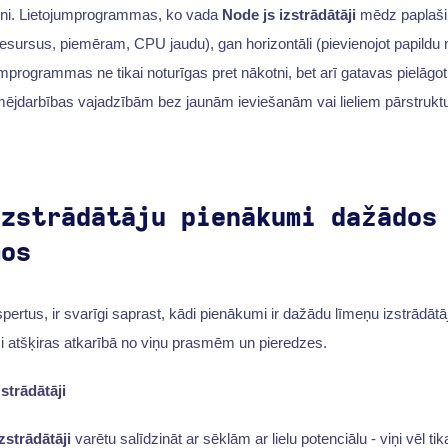
ni. Lietojumprogrammas, ko vada
Node js izstrādātāji
mēdz paplašin
 resursus, piemēram, CPU jaudu), gan horizontāli (pievienojot papildu
mprogrammas ne tikai noturīgas pret nākotni, bet arī gatavas pielāgoti
jdarbības vajadzībām bez jaunām ieviešanām vai lieliem pārstrukt
izstrādātāju pienākumi dažādos
mos
pertus, ir svarīgi saprast, kādi pienākumi ir dažādu līmeņu izstrādāt
i atšķiras atkarībā no viņu prasmēm un pieredzes.
strādātāji
zstrādātāji
varētu salīdzināt ar sēklām ar lielu potenciālu - viņi vēl ti