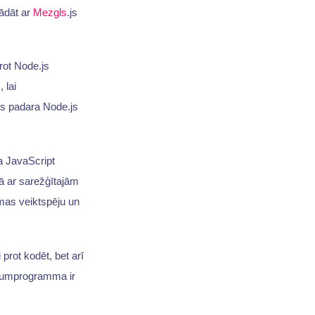
rādāt ar
Mezgls
.js
ot Node.js
 lai
as padara Node.js
a JavaScript
lā ar sarežģītajām
mas veiktspēju un
 prot kodēt, bet arī
ojumprogramma ir