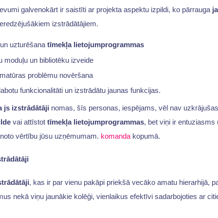
devumi galvenokārt ir saistīti ar projekta aspektu izpildi, ko pārrauga
j
eredzējušākiem izstrādātājiem.
 un uzturēšana
tīmekļa lietojumprogrammas
mu moduļu un bibliotēku izveide
matūras problēmu novēršana
labotu funkcionalitāti un izstrādātu jaunas funkcijas.
 js izstrādātāji
nomas, šīs personas, iespējams, vēl nav uzkrājušas 
ilde
vai attīstot
tīmekļa lietojumprogrammas
, bet viņi ir entuziasm
ienoto vērtību jūsu uzņēmumam.
komanda
kopumā.
trādātāji
trādātāji
, kas ir par vienu pakāpi priekšā vecāko amatu hierarhijā, p
s nekā viņu jaunākie kolēģi, vienlaikus efektīvi sadarbojoties ar c