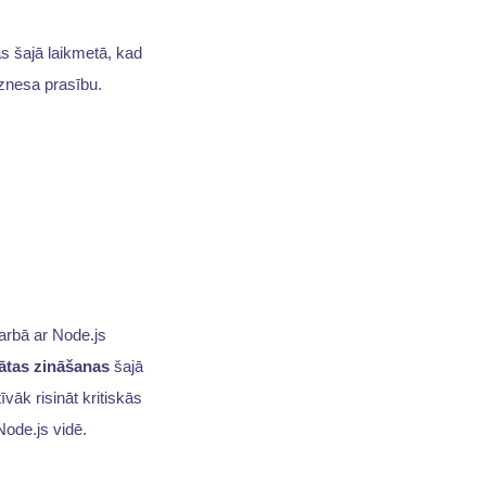
s šajā laikmetā, kad
iznesa prasību.
darbā ar Node.js
nātas zināšanas
šajā
vāk risināt kritiskās
ode.js vidē.