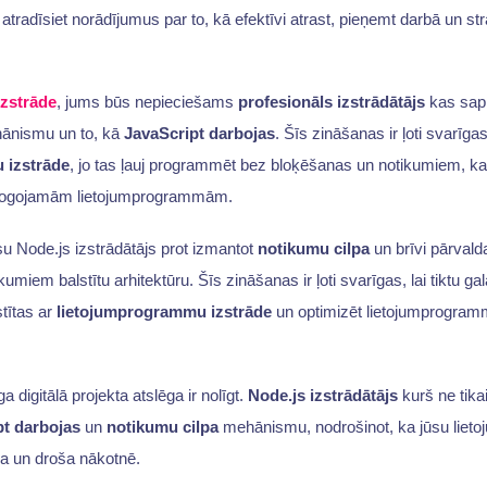
atradīsiet norādījumus par to, kā efektīvi atrast, pieņemt darbā un st
izstrāde
, jums būs nepieciešams
profesionāls izstrādātājs
kas sapr
nismu un to, kā
JavaScript darbojas
. Šīs zināšanas ir ļoti svarīgas,
 izstrāde
, jo tas ļauj programmēt bez bloķēšanas un notikumiem, k
ērogojamām lietojumprogrammām.
ūsu Node.js izstrādātājs prot izmantot
notikumu cilpa
un brīvi pārvald
umiem balstītu arhitektūru. Šīs zināšanas ir ļoti svarīgas, lai tiktu ga
tītas ar
lietojumprogrammu izstrāde
un optimizēt lietojumprogram
digitālā projekta atslēga ir nolīgt.
Node.js izstrādātājs
kurš ne tikai
pt darbojas
un
notikumu cilpa
mehānismu, nodrošinot, ka jūsu liet
a un droša nākotnē.