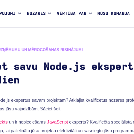
POJUMI
NOZARES
VĒRTĪBA PAR
MŪSU KOMANDA
UZŅĒMUMU UN MĒROGOŠANAS RISINĀJUMI
et savu Node.js ekspert
dien
Node.js ekspertus savam projektam? Atklājiet kvalificētus nozares prof
tas jūsu vajadzībām. Sāciet šeit!
ekts
un ir nepieciešams
JavaScript
eksperts? Kvalificēta speciālista
ga, lai palielinātu jūsu projekta efektivitāti un sasniegtu jūsu program