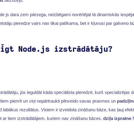
as
bezšuvju.
de js dara zem pārsega, neizbēgami novērtējat tā dinamiskās iespēja
etotāju pieredze vairs nav tikai patīkama, bet ir kļuvusi par galveno b
līgt Node.js izstrādātāju?
trādātāju, jūs ieguldāt kāda speciālista pieredzē, kurš specializējas 
tiem piemīt un viņi nepārtraukti pilnveido savas prasmes un
padziļi
 labākus rezultātus. Viņiem ir izveidota zināšanu bāze, kas ļauj efektī
t ar tiem izstrādātājiem, kuriem nav zināšanu bāzes.
dziļa izpratne
N