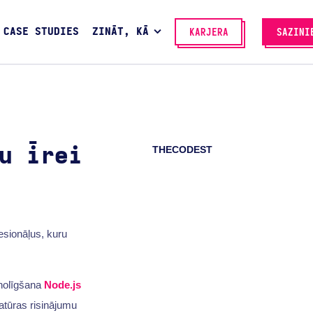
CASE STUDIES
ZINĀT, KĀ
KARJERA
SAZINI
THECODEST
u īrei
esionāļus, kuru
 nolīgšana
Node.js
matūras risinājumu