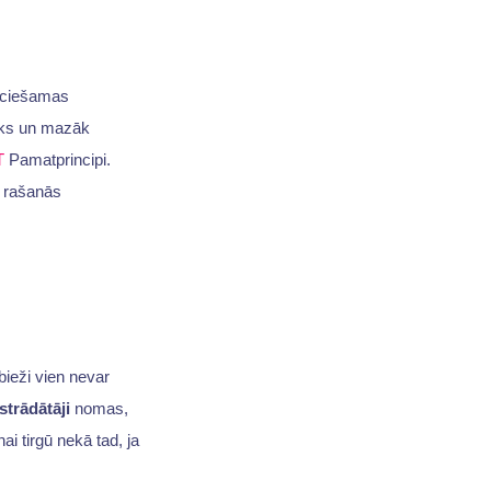
eciešamas
šāks un mazāk
T
Pamatprincipi.
u rašanās
bieži vien nevar
strādātāji
nomas,
ai tirgū nekā tad, ja