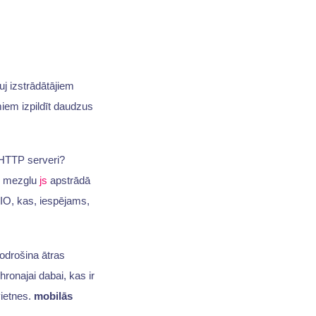
uj izstrādātājiem
iem izpildīt daudzus
HTTP serveri?
i, mezglu
js
apstrādā
 IO, kas, iespējams,
odrošina ātras
ronajai dabai, kas ir
vietnes.
mobilās