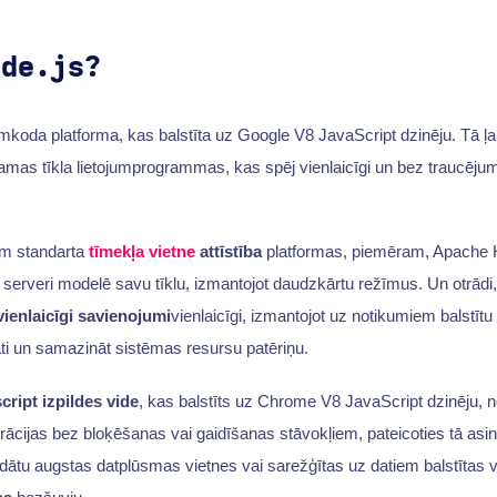
ode.js?
irmkoda platforma, kas balstīta uz Google V8 JavaScript dzinēju. Tā ļa
amas tīkla lietojumprogrammas, kas spēj vienlaicīgi un bez traucējum
iem standarta
tīmekļa vietne
attīstība
platformas, piemēram, Apache 
a serveri modelē savu tīklu, izmantojot daudzkārtu režīmus. Un otrād
 vienlaicīgi savienojumi
vienlaicīgi, izmantojot uz notikumiem balstītu
tāti un samazināt sistēmas resursu patēriņu.
cript izpildes vide
, kas balstīts uz Chrome V8 JavaScript dzinēju, n
ācijas bez bloķēšanas vai gaidīšanas stāvokļiem, pateicoties tā asinh
trādātu augstas datplūsmas vietnes vai sarežģītas uz datiem balstītas 