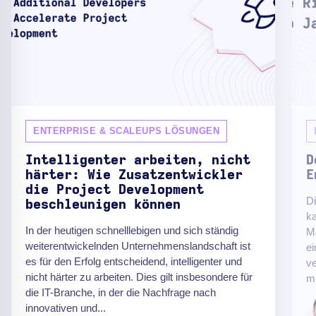
ENTERPRISE & SCALEUPS LÖSUNGEN
Intelligenter arbeiten, nicht
D
härter: Wie Zusatzentwickler
E
die Project Development
D
beschleunigen können
ka
In der heutigen schnelllebigen und sich ständig
Ma
weiterentwickelnden Unternehmenslandschaft ist
e
es für den Erfolg entscheidend, intelligenter und
ve
nicht härter zu arbeiten. Dies gilt insbesondere für
m
die IT-Branche, in der die Nachfrage nach
innovativen und...