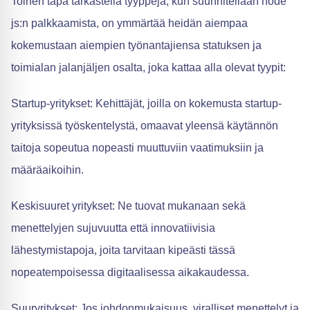
Toinen tapa tarkastella tyyppejä, kun suunnitellaan node
js:n palkkaamista, on ymmärtää heidän aiempaa
kokemustaan aiempien työnantajiensa statuksen ja
toimialan jalanjäljen osalta, joka kattaa alla olevat tyypit:
Startup-yritykset: Kehittäjät, joilla on kokemusta startup-
yrityksissä työskentelystä, omaavat yleensä käytännön
taitoja sopeutua nopeasti muuttuviin vaatimuksiin ja
määräaikoihin.
Keskisuuret yritykset: Ne tuovat mukanaan sekä
menettelyjen sujuvuutta että innovatiivisia
lähestymistapoja, joita tarvitaan kipeästi tässä
nopeatempoisessa digitaalisessa aikakaudessa.
Suuryritykset: Jos johdonmukaisuus, viralliset menettelyt ja