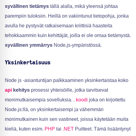
syvällinen tietämys
tällä alalla, mikä yleensä johtaa
parempiin tuloksiin. Heillä on vakiintunut tietopohja, jonka
avulla he pystyvät ratkaisemaan kriittisiä haasteita
tehokkaammin kuin kehittäjät, joilla ei ole omaa tietämystä.
syvällinen ymmärrys
Node.js-ympäristössä.
Yksinkertaisuus
Node js -asiantuntijan palkkaaminen yksinkertaistaa koko
api
kehitys
prosessi yhteisöille, jotka tarvitsevat
monimutkaisempia sovelluksia. .
koodi
joka on kirjoitettu
Node.js:llä, on yksinkertaisempi ja vähemmän
monimutkainen kuin sen vastineet, joissa käytetään muita
kieliä, kuten esim.
PHP
tai
.NET
Puitteet. Tämä lisääntynyt