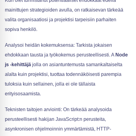
Kun olet tunnistanut potentiaaliset ehdokkaat edellä
mainittujen strategioiden avulla, on ratkaisevan tärkeää
valita organisaatiosi ja projektisi tarpeisiin parhaiten
sopiva henkilö.
Analysoi heidän kokemuksensa: Tarkista jokaisen
ehdokkaan tausta ja työkokemus perusteellisesti. A
Node
js -kehittäjä
jolla on asiantuntemusta samankaltaiselta
alalta kuin projektisi, tuottaa todennäköisesti parempia
tuloksia kuin sellainen, jolla ei ole tällaista
erityisosaamista.
Teknisten taitojen arviointi: On tärkeää analysoida
perusteellisesti hakijan JavaScript:n perusteita,
asynkronisen ohjelmoinnin ymmärtämistä, HTTP-