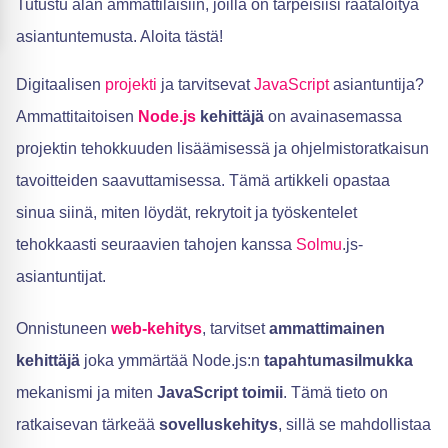
Tutustu alan ammattilaisiin, joilla on tarpeisiisi räätälöityä
asiantuntemusta. Aloita tästä!
Digitaalisen
projekti
ja tarvitsevat
JavaScript
asiantuntija?
Ammattitaitoisen
Node.js
kehittäjä
on avainasemassa
projektin tehokkuuden lisäämisessä ja ohjelmistoratkaisun
tavoitteiden saavuttamisessa. Tämä artikkeli opastaa
sinua siinä, miten löydät, rekrytoit ja työskentelet
tehokkaasti seuraavien tahojen kanssa
Solmu
.js-
asiantuntijat.
Onnistuneen
web-kehitys
, tarvitset
ammattimainen
kehittäjä
joka ymmärtää Node.js:n
tapahtumasilmukka
mekanismi ja miten
JavaScript toimii
. Tämä tieto on
ratkaisevan tärkeää
sovelluskehitys
, sillä se mahdollistaa