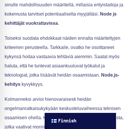
sinulle mahdollisuuden määritellä, millaisia erityistaitoja ja
kokemusta tarvitset potentiaaliselta myyjältäsi.
Node js
kehittäjät vuokrattavissa
.
Toiseksi suodata ehdokkaat näiden ennalta määriteltyjen
kriteerien perusteella. Tarkkaile, ovatko he osoittaneet
kykynsä hoitaa vastaavia tehtäviä aiemmin. Saatat myös
haluta, että he tuntevat asiaankuuluvat työkalut ja
teknologiat, jotka lisäävät heidän osaamistaan.
Node.js-
kehitys
kyvykkyys.
Kolmanneksi arvioi hienovaraisesti heidän
ongelmanratkaisukykyään keskusteluvaiheessa teknisen
osaamisen ohella. Kun on kyse monimutkaisista tuotteista,
Finnish
jotka vaativat monimutkaisia ratkaisuja, luovasta