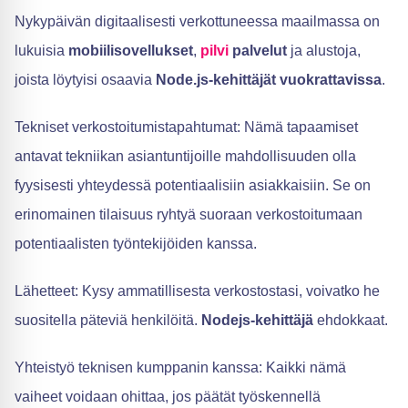
Nykypäivän digitaalisesti verkottuneessa maailmassa on
lukuisia
mobiilisovellukset
,
pilvi
palvelut
ja alustoja,
joista löytyisi osaavia
Node.js-kehittäjät vuokrattavissa
.
Tekniset verkostoitumistapahtumat: Nämä tapaamiset
antavat tekniikan asiantuntijoille mahdollisuuden olla
fyysisesti yhteydessä potentiaalisiin asiakkaisiin. Se on
erinomainen tilaisuus ryhtyä suoraan verkostoitumaan
potentiaalisten työntekijöiden kanssa.
Lähetteet: Kysy ammatillisesta verkostostasi, voivatko he
suositella päteviä henkilöitä.
Nodejs-kehittäjä
ehdokkaat.
Yhteistyö teknisen kumppanin kanssa: Kaikki nämä
vaiheet voidaan ohittaa, jos päätät työskennellä