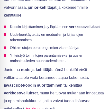
valvonnassa.
junior-kehittäjät
ja kokeneemmille
kehittäjille.
Koodin kirjoittaminen ja ylläpitäminen
verkkosovellukset
Uudelleenkäytettävien moduulien ja kirjastojen
rakentaminen
Ohjelmistojen perusongelmien vianmääritys
Yhteistyö toimintojen parantamiseksi ja uusien
ominaisuuksien suunnittelemiseksi.
Juniorina
node js-kehittäjät
nämä henkilöt eivät
välttämättä ole vielä keränneet laajaa kokemusta.
javascript-koodin suorittaminen
tai kehittää
verkkosovellukset
, mutta he tuovat mukanaan innostusta
ja oppimishalukkuutta, jotka voivat tuoda lisäarvoa
yrityksellesi.
joukkue
yleisesti.