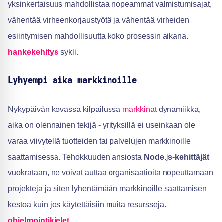
yksinkertaisuus mahdollistaa nopeammat valmistumisajat,
vähentää virheenkorjaustyötä ja vähentää virheiden
esiintymisen mahdollisuutta koko prosessin aikana.
hankekehitys
sykli.
Lyhyempi aika markkinoille
Nykypäivän kovassa kilpailussa
markkinat
dynamiikka,
aika on olennainen tekijä - yrityksillä ei useinkaan ole
varaa viivytellä tuotteiden tai palvelujen markkinoille
saattamisessa. Tehokkuuden ansiosta
Node.js-kehittäjät
vuokrataan, ne voivat auttaa organisaatioita nopeuttamaan
projekteja ja siten lyhentämään markkinoille saattamisen
kestoa kuin jos käytettäisiin muita resursseja.
ohjelmointikielet
.