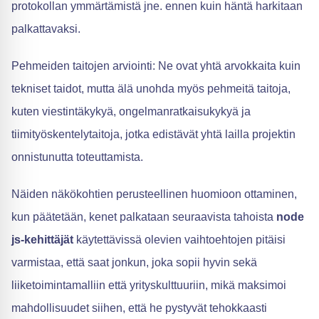
protokollan ymmärtämistä jne. ennen kuin häntä harkitaan
palkattavaksi.
Pehmeiden taitojen arviointi: Ne ovat yhtä arvokkaita kuin
tekniset taidot, mutta älä unohda myös pehmeitä taitoja,
kuten viestintäkykyä, ongelmanratkaisukykyä ja
tiimityöskentelytaitoja, jotka edistävät yhtä lailla projektin
onnistunutta toteuttamista.
Näiden näkökohtien perusteellinen huomioon ottaminen,
kun päätetään, kenet palkataan seuraavista tahoista
node
js-kehittäjät
käytettävissä olevien vaihtoehtojen pitäisi
varmistaa, että saat jonkun, joka sopii hyvin sekä
liiketoimintamalliin että yrityskulttuuriin, mikä maksimoi
mahdollisuudet siihen, että he pystyvät tehokkaasti