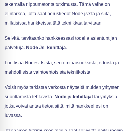
tekemällä riippumatonta tutkimusta. Tämä vaihe on
elintärkeä, jotta saat perustiedot Node.js:stä ja siitä,
millaisissa hankkeissa tätä tekniikkaa tarvitaan.
Selvitä, tarvitaanko hankkeessasi todella asiantuntijan
palveluja.
Node Js -kehittäjä
.
Lue lisää Nodes.Js:stä, sen ominaisuuksista, eduista ja
mahdollisista vaihtoehtoisista tekniikoista.
Voisit myös tarkistaa verkosta näytteitä muiden yritysten
suorittamista tehtävistä.
Node.js-kehittäjät
tai yrityksiä,
jotka voivat antaa tietoa siitä, mitä hankkeellesi on
luvassa.
-Itsenäisen tutkimuksen avulla saat selvyyttä paitsi rooliin