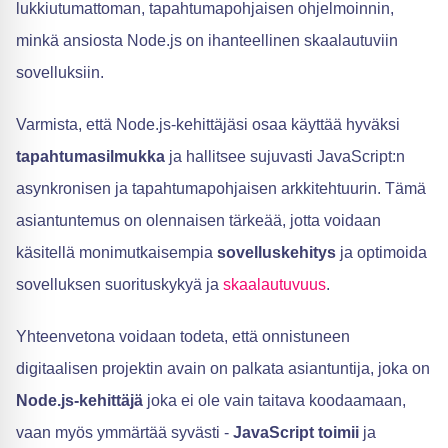
lukkiutumattoman, tapahtumapohjaisen ohjelmoinnin,
minkä ansiosta Node.js on ihanteellinen skaalautuviin
sovelluksiin.
Varmista, että Node.js-kehittäjäsi osaa käyttää hyväksi
tapahtumasilmukka
ja hallitsee sujuvasti JavaScript:n
asynkronisen ja tapahtumapohjaisen arkkitehtuurin. Tämä
asiantuntemus on olennaisen tärkeää, jotta voidaan
käsitellä monimutkaisempia
sovelluskehitys
ja optimoida
sovelluksen suorituskykyä ja
skaalautuvuus
.
Yhteenvetona voidaan todeta, että onnistuneen
digitaalisen projektin avain on palkata asiantuntija, joka on
Node.js-kehittäjä
joka ei ole vain taitava koodaamaan,
vaan myös ymmärtää syvästi -
JavaScript toimii
ja