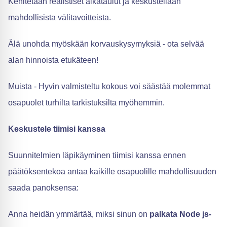
Kehitetään realistiset aikataulut ja keskustellaan
mahdollisista välitavoitteista.
Älä unohda myöskään korvauskysymyksiä - ota selvää
alan hinnoista etukäteen!
Muista - Hyvin valmisteltu kokous voi säästää molemmat
osapuolet turhilta tarkistuksilta myöhemmin.
Keskustele tiimisi kanssa
Suunnitelmien läpikäyminen tiimisi kanssa ennen
päätöksentekoa antaa kaikille osapuolille mahdollisuuden
saada panoksensa:
Anna heidän ymmärtää, miksi sinun on
palkata Node js-