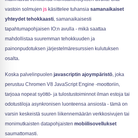
vastoin solmujen
js
käsittelee tuhansia
samanaikaiset
yhteydet tehokkaasti
, samanaikaisesti
tapahtumapohjaisen IO:n avulla - mikä saattaa
mahdollistaa suuremman tehokkuuden ja
painonpudotuksen järjestelmäresurssien kulutuksen
osalta.
Koska palvelinpuolen
javascriptin ajoympäristö
, joka
perustuu Chromen V8 JavaScript Engine -moottoriin,
tarjoaa nopeat syöttö- ja tulostustoiminnot ilman estoja tai
odotustiloja asynkronisen luonteensa ansiosta - tämä on
varsin keskeistä suuren liikennemäärän verkkosivujen tai
monimutkaisten datapohjaisten
mobiilisovellukset
saumattomasti.