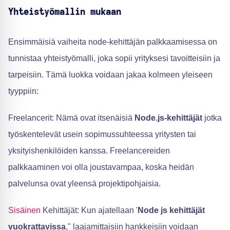
Yhteistyömallin mukaan
Ensimmäisiä vaiheita node-kehittäjän palkkaamisessa on
tunnistaa yhteistyömalli, joka sopii yrityksesi tavoitteisiin ja
tarpeisiin. Tämä luokka voidaan jakaa kolmeen yleiseen
tyyppiin:
Freelancerit: Nämä ovat itsenäisiä
Node.js-kehittäjät
jotka
työskentelevät usein sopimussuhteessa yritysten tai
yksityishenkilöiden kanssa. Freelancereiden
palkkaaminen voi olla joustavampaa, koska heidän
palvelunsa ovat yleensä projektipohjaisia.
Sisäinen
Kehittäjät: Kun ajatellaan '
Node js kehittäjät
vuokrattavissa
," laajamittaisiin hankkeisiin voidaan