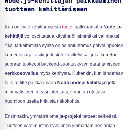
Node.js-kehittäjän palkkaaminen
tuotteen kehittämiseen
Kun on kyse kehittämisestä
tuote
, palkkaamalla
Node.js-
kehittäjä
voi osoittautua käytännöllisimmäksi valinnaksi.
Yksi tärkeimmistä syistä on asiantuntemus palvelinpuolen
komentosarjakäsikirjoitusten käsittelyssä, joka korreloi
suoraan tuotteesi backend-suorituskyvyn parantamiseen.
verkkosovellus
myös kehitystä. Kuitenkin, kun lähdetään
tälle reitille palkkaamaan
Node nodejs-kehittäjät
jotta
minimalistinen ideasi toteutuisi, sinun on otettava
huomioon useita kriittisiä näkökohtia.
Ensinnäkin, ymmärrä oma
js-projekti
tarpeet selkeästi.
Tuotteen vaatimusten syvällinen ymmärtäminen antaa