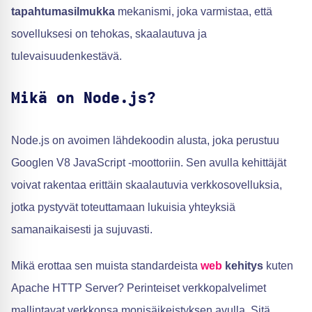
tapahtumasilmukka
mekanismi, joka varmistaa, että
sovelluksesi on tehokas, skaalautuva ja
tulevaisuudenkestävä.
Mikä on Node.js?
Node.js on avoimen lähdekoodin alusta, joka perustuu
Googlen V8 JavaScript -moottoriin. Sen avulla kehittäjät
voivat rakentaa erittäin skaalautuvia verkkosovelluksia,
jotka pystyvät toteuttamaan lukuisia yhteyksiä
samanaikaisesti ja sujuvasti.
Mikä erottaa sen muista standardeista
web
kehitys
kuten
Apache HTTP Server? Perinteiset verkkopalvelimet
mallintavat verkkonsa monisäikeistyksen avulla. Sitä