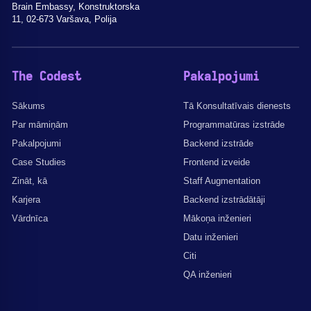
Brain Embassy, Konstruktorska
11, 02-673 Varšava, Polija
The Codest
Pakalpojumi
Sākums
Tā Konsultatīvais dienests
Par māmiņām
Programmatūras izstrāde
Pakalpojumi
Backend izstrāde
Case Studies
Frontend izveide
Zināt, kā
Staff Augmentation
Karjera
Backend izstrādātāji
Vārdnīca
Mākoņa inženieri
Datu inženieri
Citi
QA inženieri