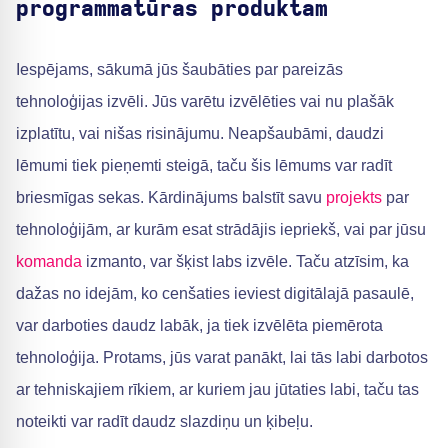
programmatūras produktam
Iespējams, sākumā jūs šaubāties par pareizās
tehnoloģijas izvēli. Jūs varētu izvēlēties vai nu plašāk
izplatītu, vai nišas risinājumu. Neapšaubāmi, daudzi
lēmumi tiek pieņemti steigā, taču šis lēmums var radīt
briesmīgas sekas. Kārdinājums balstīt savu
projekts
par
tehnoloģijām, ar kurām esat strādājis iepriekš, vai par jūsu
komanda
izmanto, var šķist labs izvēle. Taču atzīsim, ka
dažas no idejām, ko cenšaties ieviest digitālajā pasaulē,
var darboties daudz labāk, ja tiek izvēlēta piemērota
tehnoloģija. Protams, jūs varat panākt, lai tās labi darbotos
ar tehniskajiem rīkiem, ar kuriem jau jūtaties labi, taču tas
noteikti var radīt daudz slazdiņu un ķibeļu.