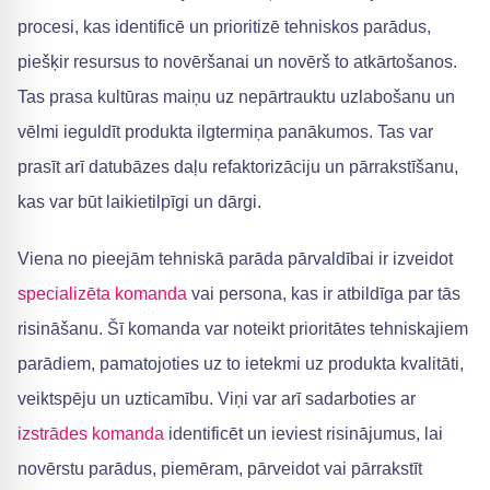
procesi, kas identificē un prioritizē tehniskos parādus,
piešķir resursus to novēršanai un novērš to atkārtošanos.
Tas prasa kultūras maiņu uz nepārtrauktu uzlabošanu un
vēlmi ieguldīt produkta ilgtermiņa panākumos. Tas var
prasīt arī datubāzes daļu refaktorizāciju un pārrakstīšanu,
kas var būt laikietilpīgi un dārgi.
Viena no pieejām tehniskā parāda pārvaldībai ir izveidot
specializēta komanda
vai persona, kas ir atbildīga par tās
risināšanu. Šī komanda var noteikt prioritātes tehniskajiem
parādiem, pamatojoties uz to ietekmi uz produkta kvalitāti,
veiktspēju un uzticamību. Viņi var arī sadarboties ar
izstrādes komanda
identificēt un ieviest risinājumus, lai
novērstu parādus, piemēram, pārveidot vai pārrakstīt