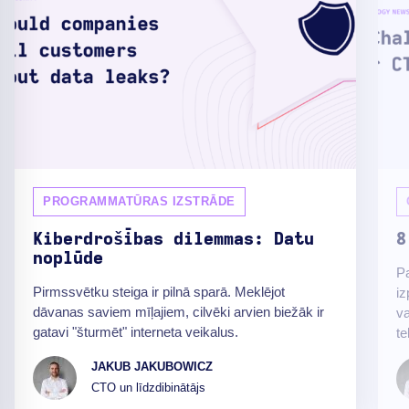
PROGRAMMATŪRAS IZSTRĀDE
Kiberdrošības dilemmas: Datu
8
noplūde
Pa
Pirmssvētku steiga ir pilnā sparā. Meklējot
iz
dāvanas saviem mīļajiem, cilvēki arvien biežāk ir
va
gatavi "šturmēt" interneta veikalus.
te
JAKUB JAKUBOWICZ
CTO un līdzdibinātājs