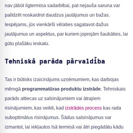
nav jābūt ilgtermiņa sadarbībai, pat nejauša saruna var
palīdzēt noskaidrot daudzus jautājumus un bažas.
Iespējams, jūs vienkārši vēlaties sagatavot dažus
jautājumus un aspektus, par kuriem joprojām šaubāties, lai
gūtu plašāku ieskatu.
Tehniskā parāda pārvaldība
Tas ir būtisks izaicinājums uzņēmumiem, kas darbojas
mērogā
programmatūras produktu izstrāde
. Tehniskais
parāds attiecas uz saīsinājumiem vai ātrajiem
risinājumiem, kas veikti, kad
izstrādes process
kas rada
suboptimālus risinājumus. Šādus saīsinājumus var
izmantot, lai iekļautos īsā termiņā vai ātri piegādātu kādu