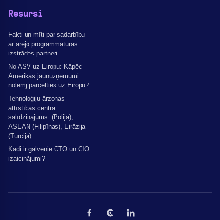
Resursi
Fakti un mīti par sadarbību
ar ārējo programmatūras
izstrādes partneri
No ASV uz Eiropu: Kāpēc
Amerikas jaunuzņēmumi
nolemj pārcelties uz Eiropu?
Tehnoloģiju ārzonas
attīstības centra
salīdzinājums: (Polija),
ASEAN (Filipīnas), Eirāzija
(Turcija)
Kādi ir galvenie CTO un CIO
izaicinājumi?