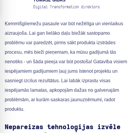
TOMASZ GIBAS
Digital Transformation direktors
Ķemmīšgliemežu pasaule var būt nežēlīga un vienlaikus
aizraujoša. Lai gan lielāko daļu biežāk sastopamo
problēmu var paredzēt, pirms sākt produkta izstrādes
procesu, mēs bieži pieņemam, ka mūsu gadījumā tās
nenotiks - un šāda pieeja var būt postoša! Gatavība visiem
iespējamiem gadījumiem ļauj jums īstenot projektu un
sasniegt izcilus rezultātus. Lai labāk izprastu visas
iespējamās lamatas, apkopojām dažas no galvenajām
problēmām, ar kurām saskaras jaunuzņēmumi, radot
produktu.
Nepareizas tehnoloģijas izvēle