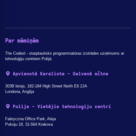
Par māmiņām
The Codest - starptautisks programmatūras izstrādes uzņēmums ar
tehnoloģiju centriem Polijā.
Apvienotā Karaliste - Galvenā mītne
303B birojs, 182-184 High Street North E6 2JA
Londona, Anglija
Polija - Vietējie tehnoloģiju centri
Fabryczna Office Park, Aleja
Pokoju 18, 31-564 Krakova