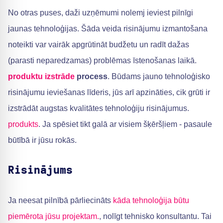
No otras puses, daži uzņēmumi nolemj ieviest pilnīgi
jaunas tehnoloģijas. Šāda veida risinājumu izmantošana
noteikti var vairāk apgrūtināt budžetu un radīt dažas
(parasti neparedzamas) problēmas īstenošanas laikā.
produktu izstrāde
process
. Būdams jauno tehnoloģisko
risinājumu ieviešanas līderis, jūs arī apzināties, cik grūti ir
izstrādāt augstas kvalitātes tehnoloģiju risinājumus.
produkts
. Ja spēsiet tikt galā ar visiem šķēršļiem - pasaule
būtībā ir jūsu rokās.
Risinājums
Ja neesat pilnībā pārliecināts
kāda tehnoloģija būtu
piemērota jūsu projektam.
, nolīgt tehnisko konsultantu. Tai