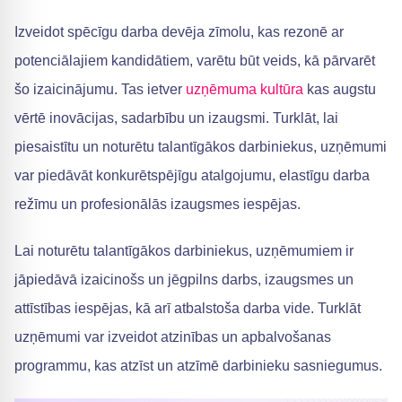
Izveidot spēcīgu darba devēja zīmolu, kas rezonē ar
potenciālajiem kandidātiem, varētu būt veids, kā pārvarēt
šo izaicinājumu. Tas ietver
uzņēmuma kultūra
kas augstu
vērtē inovācijas, sadarbību un izaugsmi. Turklāt, lai
piesaistītu un noturētu talantīgākos darbiniekus, uzņēmumi
var piedāvāt konkurētspējīgu atalgojumu, elastīgu darba
režīmu un profesionālās izaugsmes iespējas.
Lai noturētu talantīgākos darbiniekus, uzņēmumiem ir
jāpiedāvā izaicinošs un jēgpilns darbs, izaugsmes un
attīstības iespējas, kā arī atbalstoša darba vide. Turklāt
uzņēmumi var izveidot atzinības un apbalvošanas
programmu, kas atzīst un atzīmē darbinieku sasniegumus.