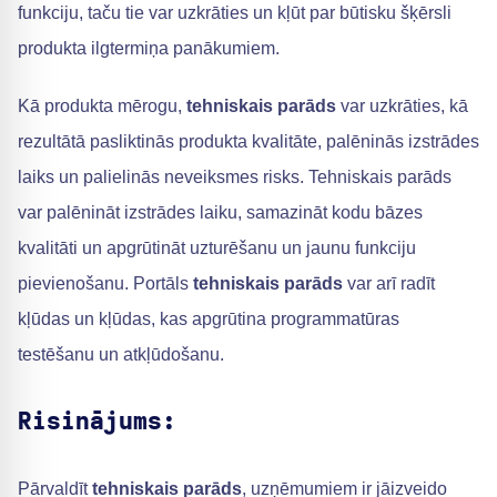
funkciju, taču tie var uzkrāties un kļūt par būtisku šķērsli
produkta ilgtermiņa panākumiem.
Kā produkta mērogu,
tehniskais parāds
var uzkrāties, kā
rezultātā pasliktinās produkta kvalitāte, palēninās izstrādes
laiks un palielinās neveiksmes risks. Tehniskais parāds
var palēnināt izstrādes laiku, samazināt kodu bāzes
kvalitāti un apgrūtināt uzturēšanu un jaunu funkciju
pievienošanu. Portāls
tehniskais parāds
var arī radīt
kļūdas un kļūdas, kas apgrūtina programmatūras
testēšanu un atkļūdošanu.
Risinājums:
Pārvaldīt
tehniskais parāds
, uzņēmumiem ir jāizveido