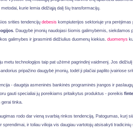
etodai, kurie lemia didžiąją dalį šių transformacijų.
šios srities tendencijų
debesis
kompiuterijos sektoriuje yra perėjimas 
ogijos
. Daugybė įmonių naudojasi šiomis galimybėmis, siekdamos p
kos galimybes ir įprasminti didžiulius duomenų kiekius.
duomenys
ku
u metu technologijos taip pat užėmė pagrindinį vaidmenį. Jos didžiulį
andorius pripažino daugybė įmonių, todėl ji plačiai paplito įvairiose sri
ncija - daugėja asmeninės bankinės programinės įrangos ir paslaugų.
noru gauti specialiai jų poreikiams pritaikytus produktus - poreikis
fint
n gerai tinka.
ugimas rodo dar vieną svarbią rinkos tendenciją. Patogumas, kurį siūlo
sprendimai, ir toliau vilioja vis daugiau vartotojų atsisakyti tradicini