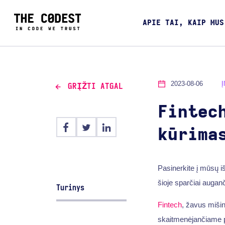
APIE TAI, KAIP MUS
2023-08-06
GRĮŽTI ATGAL
Fintec
kūrima
Pasinerkite į mūsų i
šioje sparčiai augan
Turinys
Fintech
, žavus miši
skaitmenėjančiame pa