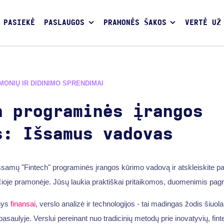
 PASIEKĖ
PASLAUGOS
PRAMONĖS ŠAKOS
VERTĖ UŽ
ĮMONIŲ IR DIDINIMO SPRENDIMAI
h programinės įrangos
s: Išsamus vadovas
šsamų "Fintech" programinės įrangos kūrimo vadovą ir atskleiskite pasl
čioje pramonėje. Jūsų laukia praktiškai pritaikomos, duomenimis pagr
nys
finansai
, verslo analizė ir technologijos - tai madingas žodis šiuol
saulyje. Verslui pereinant nuo tradicinių metodų prie inovatyvių, fi