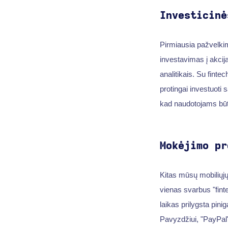
Investicinė
Pirmiausia pažvelkim
investavimas į akcij
analitikais. Su fint
protingai investuoti
kad naudotojams būtų
Mokėjimo pr
Kitas mūsų mobiliųjų
vienas svarbus "fint
laikas prilygsta pin
Pavyzdžiui, "PayPal"