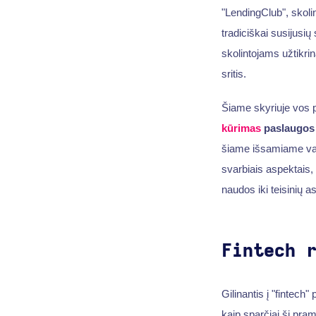
"LendingClub", skolin
tradiciškai susijusi
skolintojams užtikrin
sritis.
Šiame skyriuje vos p
kūrimas
paslaugos
šiame išsamiame v
svarbiais aspektais, 
naudos iki teisinių a
Fintech 
Gilinantis į "fintech
kaip sparčiai ši pra