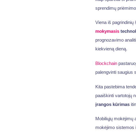
sprendimų priėmimo m
Viena iš pagrindinių 
mokymasis
technol
prognozavimo analiti
kiekvieną dieną.
Blockchain
pastaruoj
palengvinti saugius s
Kita pastebima tende
paaiškinti vartotojų 
įrangos kūrimas
iti
Mobiliųjų mokėjimų a
mokėjimo sistemos ir 