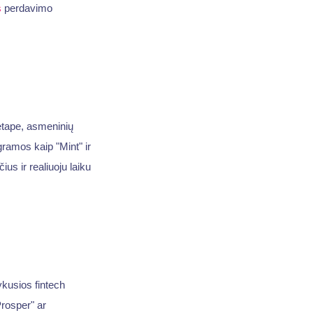
s
perdavimo
tape, asmeninių
gramos kaip "Mint" ir
us ir realiuoju laiku
ykusios fintech
rosper" ar