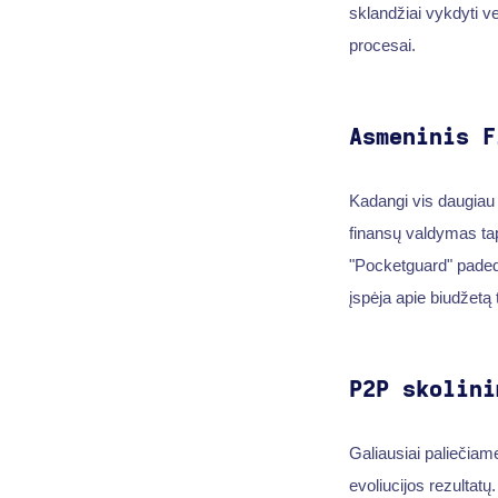
sklandžiai vykdyti v
procesai.
Asmeninis F
Kadangi vis daugiau
finansų valdymas tapo
"Pocketguard" padeda
įspėja apie biudžetą 
P2P skolini
Galiausiai paliečiame
evoliucijos rezultatų