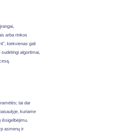
įrangai,
is arba rinkos
t", kiekvienas gali
sudėtingi algoritmai,
cesą.
amėlės; tai dar
 pasaulyje, kuriame
 išsigelbėjimu.
arp asmenų ir