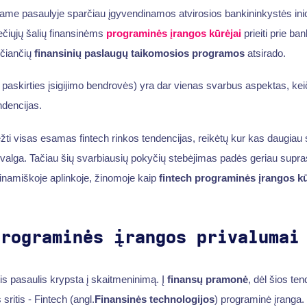
isame pasaulyje sparčiau įgyvendinamos atvirosios bankininkystės ini
rečiųjų šalių finansinėms
programinės įrangos kūrėjai
prieiti prie b
ičiančių
finansinių paslaugų taikomosios programos
atsirado.
paskirties įsigijimo bendrovės) yra dar vienas svarbus aspektas, keič
dencijas.
rėžti visas esamas fintech rinkos tendencijas, reikėtų kur kas daugiau sk
valga. Tačiau šių svarbiausių pokyčių stebėjimas padės geriau suprasti
e dinamiškoje aplinkoje, žinomoje kaip
fintech programinės įrangos k
programinės įrangos privalumai
tis pasaulis krypsta į skaitmeninimą. Į
finansų pramonė
, dėl šios te
sritis - Fintech (angl.
Finansinės technologijos
) programinė įranga. 