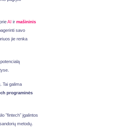
prie
AI
ir
mašininis
agerinti savo
riuos jie renka
 potencialą
tyse.
 Tai galima
ech programinės
 "fintech" įgalintos
ų sandorių metodų.