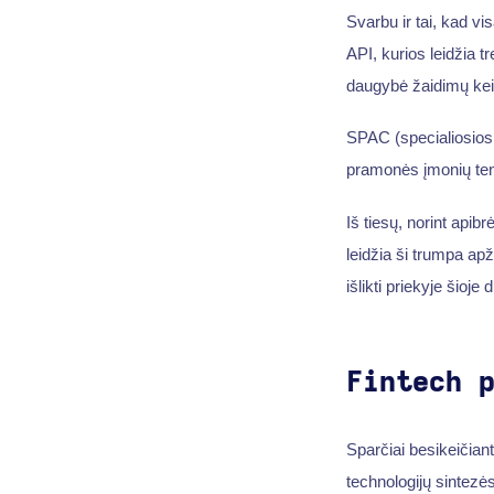
Svarbu ir tai, kad v
API, kurios leidžia t
daugybė žaidimų ke
SPAC (specialiosios 
pramonės įmonių ten
Iš tiesų, norint apib
leidžia ši trumpa apž
išlikti priekyje šioj
Fintech 
Sparčiai besikeičian
technologijų sintezės 