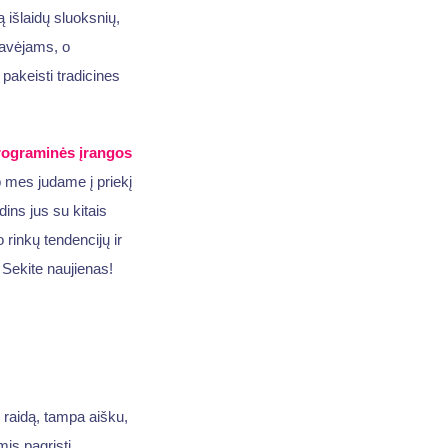
ą išlaidų sluoksnių,
gavėjams, o
pakeisti tradicines
rograminės įrangos
p mes judame į priekį
ns jus su kitais
rinkų tendencijų ir
 Sekite naujienas!
ų raidą, tampa aišku,
is pagrįsti