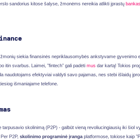
erslo sandorius kitose šalyse, žmonėms nereikia atlikti įprastų
banka
inance
 žmonių siekia finansinės nepriklausomybės ankstyvame gyvenimo e
 itin svarbus. Laimei, "fintech" gali padėti
mus
dar kartą! Tokios pro
 naudotojams efektyviai valdyti savo pajamas, nes stebi išlaidų įproči
tiesiog išmaniajame telefone.
mas
 tarpusavio skolinimą (P2P) - galbūt vieną revoliucingiausių iki šiol v
. Per P2P,
skolinimo programinė įranga
platformose, tokiose kaip "P