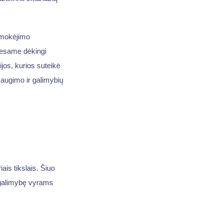
 mokėjimo
 esame dėkingi
jos, kurios suteikė
augimo ir galimybių
iais tikslais. Šiuo
a galimybę vyrams