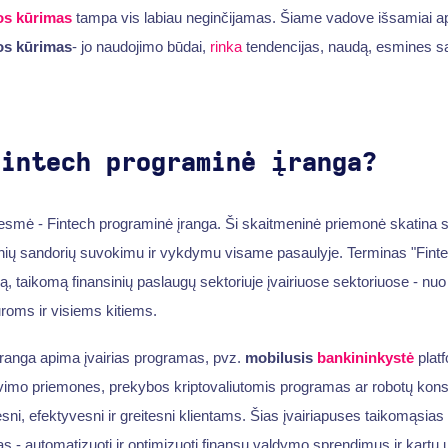
os kūrimas
tampa vis labiau neginčijamas. Šiame vadove išsamiai 
os kūrimas
- jo naudojimo būdai,
rinka
tendencijas, naudą, esmines sa
Fintech programinė įranga?
 esmė - Fintech programinė įranga. Ši skaitmeninė priemonė skatina 
inių sandorių suvokimu ir vykdymu visame pasaulyje. Terminas "Fintec
, taikomą finansinių paslaugų sektoriuje įvairiuose sektoriuose - nuo 
roms ir visiems kitiems.
įranga apima įvairias programas, pvz.
mobilusis
bankininkystė
platf
vimo priemones, prekybos kriptovaliutomis programas ar robotų kons
sni, efektyvesni ir greitesni klientams. Šias įvairiapuses taikomąsia
s - automatizuoti ir optimizuoti finansų valdymo sprendimus ir kartu u