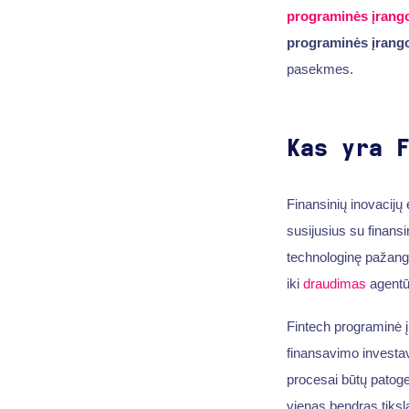
programinės įrang
programinės įrang
pasekmes.
Kas yra 
Finansinių inovacijų
susijusius su finans
technologinę pažangą
iki
draudimas
agentū
Fintech programinė 
finansavimo investa
procesai būtų patoge
vienas bendras tiksla