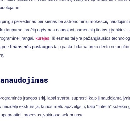
naudotojams.
tų pinigų pervedimas per sienas be astronominių mokesčių naudojant
ikų taupymo įpročių ugdymas naudojant asmeninių finansų įrankius -
programinei įrangai.
kūrėjas
. Iš esmės tai yra pažangiausios technologi
 prie
finansinės paslaugos
taip paskelbdama precedento neturinčio 
rą.
panaudojimas
 programinės įrangos sritį, labai svarbu suprasti, kaip ji naudojama įvair
u nedidelę ekskursiją, kurios metu apžvelgsiu, kaip "fintech" suteiki
upaprastinti procesus įvairiuose sektoriuose.