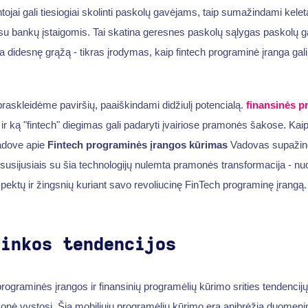
tojai gali tiesiogiai skolinti paskolų gavėjams, taip sumažindami kelet
ų su bankų įstaigomis. Tai skatina geresnes paskolų sąlygas paskolų 
a didesnę grąžą - tikras įrodymas, kaip fintech programinė įranga gali 
raskleidėme paviršių, paaiškindami didžiulį potencialą.
finansinės p
ir ką "fintech" diegimas gali padaryti įvairiose pramonės šakose. Kai
adove apie
Fintech programinės įrangos kūrimas
Vadovas supažindi
susijusiais su šia technologijų nulemta pramonės transformacija - nuo 
spektų ir žingsnių kuriant savo revoliucinę FinTech programinę įrangą.
rinkos tendencijos
" programinės įrangos ir finansinių programėlių kūrimo srities tendencij
monė vystosi. Šią mobiliųjų programėlių kūrimo erą apibrėžia duomenim