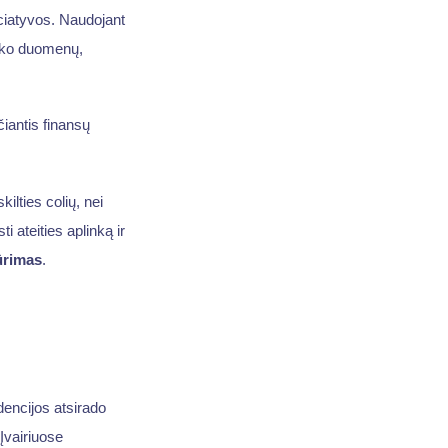
ciatyvos. Naudojant
anko duomenų,
iantis finansų
ilties colių, nei
 ateities aplinką ir
ūrimas
.
ndencijos atsirado
Įvairiuose