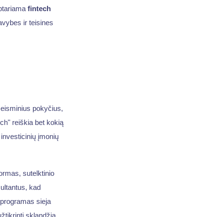
aptariama
fintech
vybes ir teisines
seisminius pokyčius,
h" reiškia bet kokią
investicinių įmonių
ormas, sutelktinio
ultantus, kad
s programas sieja
žtikrinti sklandžią