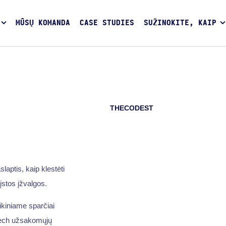
MŪSŲ KOMANDA
CASE STUDIES
SUŽINOKITE, KAIP
THECODEST
aptis, kaip klestėti
įstos įžvalgos.
aikiniame sparčiai
ntech užsakomųjų