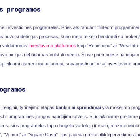
s programos
e į investicines programėles. Prieš atsirandant "fintech" programinei 
as buvo sudėtingas procesas, kurio metu reikėjo bendrauti su brokeria
ech valdomomis
investavimo platformos
kaip "Robinhood" ar "Wealthfron
 savo pinigus nebūdamas Volstrito vedliu. Šiose priemonėse naudojami 
 teikiami asmeniniai patarimai, supaprastinant visą investavimo pro
ogramos
 įrenginių tyrinėjimo etapas
bankiniai sprendimai
yra mokėjimo progr
ech" programinės įrangos naudojimo atvejis. Šiuolaikiniame greitame
igams, šios programėlės tapo daugelio vartotojų ir mažų mažmenininkų
, "Venmo" ar "Square Cash" - jos padeda greitai atlikti pervedimus t