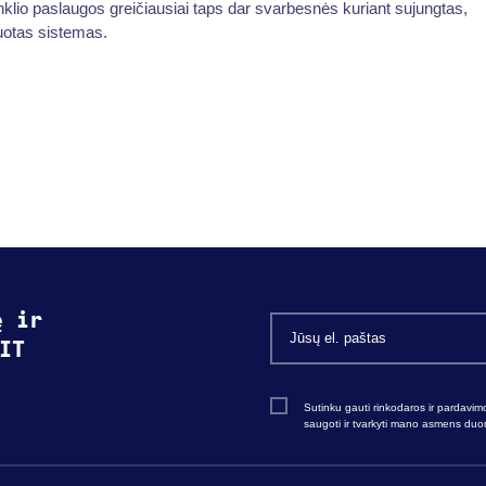
inklio paslaugos greičiausiai taps dar svarbesnės kuriant sujungtas,
uotas sistemas.
ę ir
IT
Sutinku gauti rinkodaros ir pardavim
saugoti ir tvarkyti mano asmens du