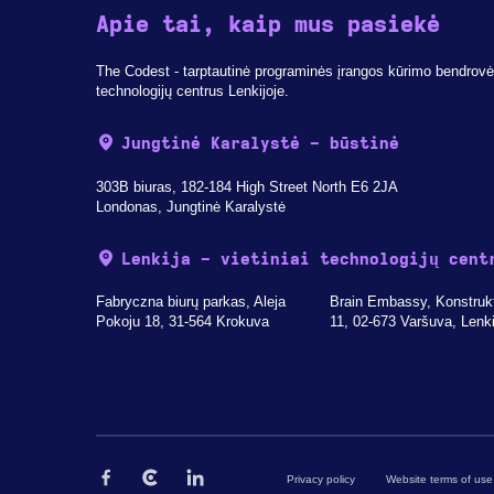
Apie tai, kaip mus pasiekė
The Codest - tarptautinė programinės įrangos kūrimo bendrovė, 
technologijų centrus Lenkijoje.
Jungtinė Karalystė - būstinė
303B biuras, 182-184 High Street North E6 2JA
Londonas, Jungtinė Karalystė
Lenkija - vietiniai technologijų cent
Fabryczna biurų parkas, Aleja
Brain Embassy, Konstruk
Pokoju 18, 31-564 Krokuva
11, 02-673 Varšuva, Lenki
Privacy policy
Website terms of use