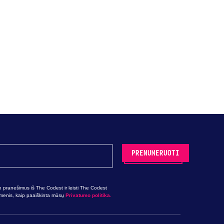
o pranešimus iš The Codest ir leisti The Codest
omenis, kaip paaiškinta mūsų
Privatumo politika.