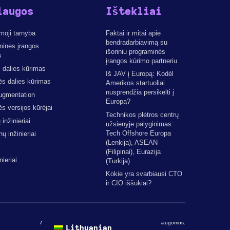
laugos
Ištekliai
moji tarnyba
Faktai ir mitai apie
bendradarbiavimą su
minės įrangos
išoriniu programinės
s
įrangos kūrimo partneriu
 dalies kūrimas
Iš JAV į Europą: Kodėl
ės dalies kūrimas
Amerikos startuoliai
nusprendžia persikelti į
ugmentation
Europą?
ės versijos kūrėjai
Technikos plėtros centrų
inžinieriai
užsienyje palyginimas:
Tech Offshore Europa
 inžinieriai
(Lenkija), ASEAN
(Filipinai), Eurazija
nieriai
(Turkija)
Kokie yra svarbiausi CTO
ir CIO iššūkiai?
Autorinės teisės © 2026 The Codest. Visos teisės saugomos.
Lithuanian