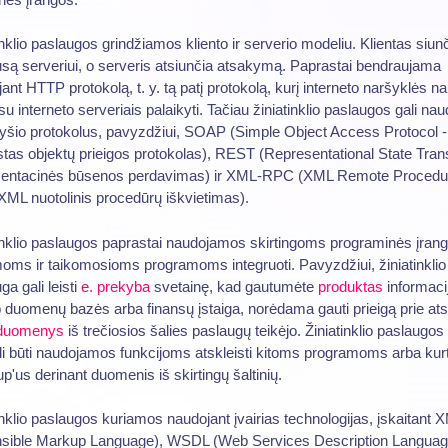
inklio paslaugos grindžiamos kliento ir serverio modeliu. Klientas siun
są serveriui, o serveris atsiunčia atsakymą. Paprastai bendraujama
ant HTTP protokolą, t. y. tą patį protokolą, kurį interneto naršyklės n
 su interneto serveriais palaikyti. Tačiau žiniatinklio paslaugos gali naud
ryšio protokolus, pavyzdžiui, SOAP (Simple Object Access Protocol -
tas objektų prieigos protokolas), REST (Representational State Trans
zentacinės būsenos perdavimas) ir XML-RPC (XML Remote Procedu
 XML nuotolinis procedūrų iškvietimas).
inklio paslaugos paprastai naudojamos skirtingoms programinės įran
oms ir taikomosioms programoms integruoti. Pavyzdžiui, žiniatinklio
ga gali leisti
e. prekyba
svetainę, kad gautumėte
produktas
informacij
o duomenų bazės arba finansų įstaiga, norėdama gauti prieigą prie at
duomenys
iš trečiosios šalies paslaugų teikėjo. Žiniatinklio paslaugos 
li būti naudojamos funkcijoms atskleisti kitoms programoms arba kurt
'us derinant duomenis iš skirtingų šaltinių.
inklio paslaugos kuriamos naudojant įvairias technologijas, įskaitant 
nsible Markup Language), WSDL (Web Services Description Language