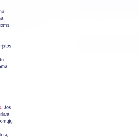
s
ama
ma
ugoms
rįstos
tų
iama
o
s
. Jos
riant
ikomųjų
osi,