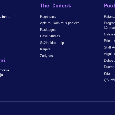
The Codest
Pas
turinti
Pagrindinis
Pataria
Apie tai, kaip mus pasiekė
Progra
kūrima
Paslaugos
Galinės
Case Studies
Priekin
Sužinokite, kaip
Staff A
Karjera
Atgalin
Žodynas
rai
Debesų 
Duomenų
torska
Kita
ja
QA inži