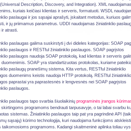
Universal Description, Discovery, and Integration). XML naudojama
ims, kuriais keičiasi klientas ir serveris, formatuoti. WSDL naudoj
inklio paslaugai ir jos sąsajai aprašyti, įskaitant metodus, kuriuos gali
sti, ir jų priimamus parametrus. UDDI naudojamas žiniatinklio pasla
 ir atrasti.
inklio paslaugas galima suskirstyti į dvi dideles kategorijas: SOAP pag
inklio paslaugos ir RESTful žiniatinklio paslaugos. SOAP pagrįstos
inklio paslaugos naudoja SOAP protokolą, kad klientas ir serveris galė
s duomenimis. SOAP yra standartizuotas protokolas, kuriame pateik
inklio paslaugų pranešimų sistema. Kita vertus, RESTful žiniatinklio
gos duomenims keistis naudoja HTTP protokolą. RESTful žiniatinkli
ugos paprastai yra paprastesnės ir lengvesnės nei SOAP pagrįstos
inklio paslaugos.
inklio paslaugos tapo svarbia šiuolaikinių
programinės įrangos kūrima
a skirtingoms programoms bendrauti tarpusavyje, o tai labai svarbu ku
uotas sistemas. Žiniatinklio paslaugos taip pat yra pagrindinė API (ta
mų sąsajų) kūrimo technologija, kuri naudojama funkcijoms atskleisti
s taikomosioms programoms. Kadangi skaitmeninė aplinka toliau vyst