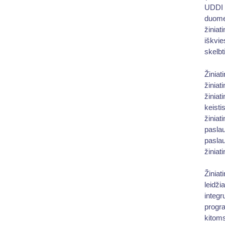
UDDI (
duomen
žiniat
iškvie
skelbti
Žiniat
žiniat
žiniat
keisti
žiniat
paslau
pasla
žiniat
Žiniat
leidži
integr
progra
kitom