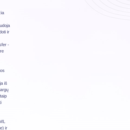
čia
audoja
oti ir
fer -
re
gos
a iš
sargų
taip
i
XML
) ir