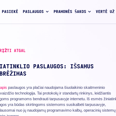
 PASIEKĖ
PASLAUGOS
PRAMONĖS ŠAKOS
VERTĖ UŽ
RĮŽTI ATGAL
IATINKLIO PASLAUGOS: IŠSAMUS
BRĖŽIMAS
lapis
paslaugos yra plačiai naudojama šiuolaikinio skaitmeninio
vaizdžio technologija. Tai protokolų ir standartų rinkinys, leidžiantis
ngoms programoms bendrauti tarpusavyje internetu. Iš esmės žiniatink
gos yra būdas skirtingoms sistemoms susikalbėti tarpusavyje,
klausomai nuo jų naudojamų programavimo kalbų, operacinių sistemų
nės įrangos.