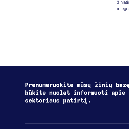
žiniat
integr
Prenumeruokite mūsų žinių baz
būkite nuolat informuoti apie 
sektoriaus patirtį.