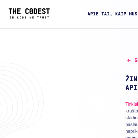
APIE TAI, KAIP MUS
G
ŽIN
API
Tinkla
krašto
skirti
paslau
nepri
techni