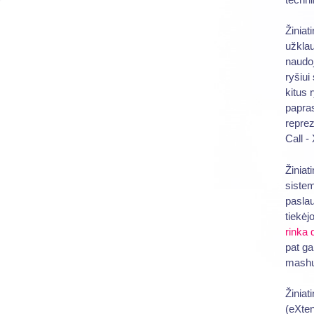
Žiniat
užklau
naudoj
ryšiui
kitus 
papras
repre
Call -
Žiniat
sistem
paslau
tiekėj
rinka
pat ga
mashup
Žiniat
(eXte