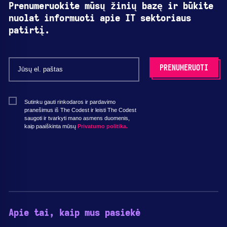
Prenumeruokite mūsų žinių bazę ir būkite
nuolat informuoti apie IT sektoriaus
patirtį.
Sutinku gauti rinkodaros ir pardavimo
pranešimus iš The Codest ir leisti The Codest
saugoti ir tvarkyti mano asmens duomenis,
kaip paaiškinta mūsų
Privatumo politika.
Apie tai, kaip mus pasiekė