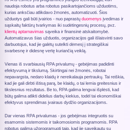
naudoja robotus arba robotus pasikartojančioms užduotims,
kurias anksčiau atlikdavo žmonės, automatizuoti. Šios
užduotys gali būti įvairios - nuo paprastų
duomenys
įvedimas ir
sąskaitų faktūrų tvarkymas iki sudėtingesnių procesų, pvz.
klientų aptarnavimas
sąveika ir finansinė atskaitomybė.
Automatizavus šias užduotis, organizacijos gali išlaisvinti savo
darbuotojus, kad jie galėtų sutelkti dėmesį į strategiškai
svarbesnę ir didesnę vertę kuriančią veiklą.
Vienas iš svarbiausių RPA privalumų - gebėjimas padidinti
efektyvumą ir tikslumą. Skirtingai nei žmonės, robotai
nepavargsta, nedaro klaidų ir nereikalauja pertraukų. Tai reiškia,
kad jie gali dirbti ištisą parą, be klaidų, o tai lemia greitesnius ir
tikslesnius rezultatus. Be to, RPA galima lengvai išplėsti, kad
būtų galima atlikti didelius darbų kiekius, todėl tai ekonomiškai
efektyvus sprendimas įvairaus dydžio organizacijoms.
Dar vienas RPA privalumas - jos gebėjimas integruotis su
esamomis sistemomis ir taikomosiomis programomis. RPA
robotus galima užprogramuoti taip, kad jie sąveikautų su