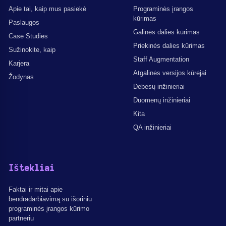
Apie tai, kaip mus pasiekė
Programinės įrangos
kūrimas
Paslaugos
Galinės dalies kūrimas
Case Studies
Priekinės dalies kūrimas
Sužinokite, kaip
Staff Augmentation
Karjera
Atgalinės versijos kūrėjai
Žodynas
Debesų inžinieriai
Duomenų inžinieriai
Kita
QA inžinieriai
Ištekliai
Faktai ir mitai apie
bendradarbiavimą su išoriniu
programinės įrangos kūrimo
partneriu