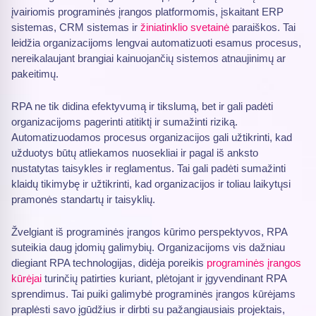
įvairiomis programinės įrangos platformomis, įskaitant ERP
sistemas, CRM sistemas ir
žiniatinklio svetainė
paraiškos. Tai
leidžia organizacijoms lengvai automatizuoti esamus procesus,
nereikalaujant brangiai kainuojančių sistemos atnaujinimų ar
pakeitimų.
RPA ne tik didina efektyvumą ir tikslumą, bet ir gali padėti
organizacijoms pagerinti atitiktį ir sumažinti riziką.
Automatizuodamos procesus organizacijos gali užtikrinti, kad
užduotys būtų atliekamos nuosekliai ir pagal iš anksto
nustatytas taisykles ir reglamentus. Tai gali padėti sumažinti
klaidų tikimybę ir užtikrinti, kad organizacijos ir toliau laikytųsi
pramonės standartų ir taisyklių.
Žvelgiant iš programinės įrangos kūrimo perspektyvos, RPA
suteikia daug įdomių galimybių. Organizacijoms vis dažniau
diegiant RPA technologijas, didėja poreikis
programinės įrangos
kūrėjai
turinčių patirties kuriant, plėtojant ir įgyvendinant RPA
sprendimus. Tai puiki galimybė programinės įrangos kūrėjams
praplėsti savo įgūdžius ir dirbti su pažangiausiais projektais,