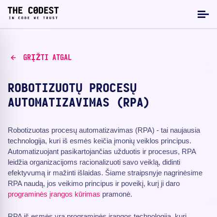
GRĮŽTI ATGAL
ROBOTIZUOTŲ PROCESŲ
AUTOMATIZAVIMAS (RPA)
Robotizuotas procesų automatizavimas (RPA) - tai naujausia
technologija, kuri iš esmės keičia įmonių veiklos principus.
Automatizuojant pasikartojančias užduotis ir procesus, RPA
leidžia organizacijoms racionalizuoti savo veiklą, didinti
efektyvumą ir mažinti išlaidas. Šiame straipsnyje nagrinėsime
RPA naudą, jos veikimo principus ir poveikį, kurį ji daro
programinės įrangos kūrimas
pramonė.
RPA iš esmės yra programinės įrangos technologija, kuri