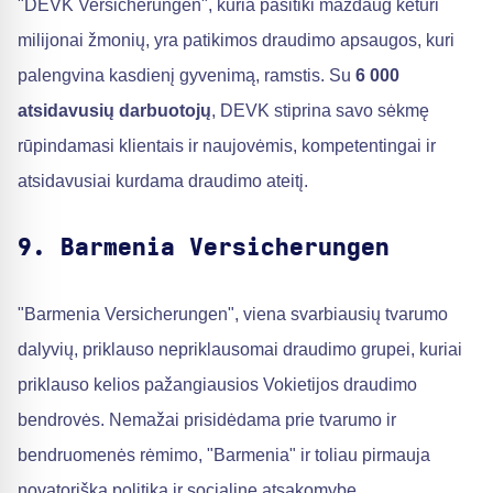
"DEVK Versicherungen", kuria pasitiki maždaug keturi
milijonai žmonių, yra patikimos draudimo apsaugos, kuri
palengvina kasdienį gyvenimą, ramstis. Su
6 000
atsidavusių darbuotojų
, DEVK stiprina savo sėkmę
rūpindamasi klientais ir naujovėmis, kompetentingai ir
atsidavusiai kurdama draudimo ateitį.
9. Barmenia Versicherungen
"Barmenia Versicherungen", viena svarbiausių tvarumo
dalyvių, priklauso nepriklausomai draudimo grupei, kuriai
priklauso kelios pažangiausios Vokietijos draudimo
bendrovės. Nemažai prisidėdama prie tvarumo ir
bendruomenės rėmimo, "Barmenia" ir toliau pirmauja
novatoriška politika ir socialine atsakomybe.