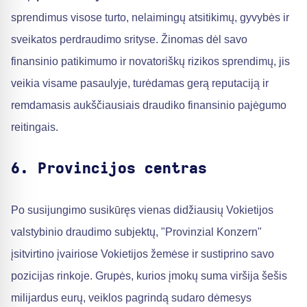
sprendimus visose turto, nelaimingų atsitikimų, gyvybės ir
sveikatos perdraudimo srityse. Žinomas dėl savo
finansinio patikimumo ir novatoriškų rizikos sprendimų, jis
veikia visame pasaulyje, turėdamas gerą reputaciją ir
remdamasis aukščiausiais draudiko finansinio pajėgumo
reitingais.
6. Provincijos centras
Po susijungimo susikūręs vienas didžiausių Vokietijos
valstybinio draudimo subjektų, "Provinzial Konzern"
įsitvirtino įvairiose Vokietijos žemėse ir sustiprino savo
pozicijas rinkoje. Grupės, kurios įmokų suma viršija šešis
milijardus eurų, veiklos pagrindą sudaro dėmesys