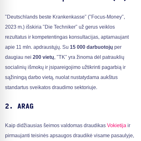
"Deutschlands beste Krankenkasse" ("Focus-Money",
2023 m.) išskiria "Die Techniker" už gerus veiklos
rezultatus ir kompetentingas konsultacijas, aptarnaujant
apie 11 mln. apdraustųjų. Su
15 000 darbuotojų
per
daugiau nei
200 vietų
, "TK" yra žinoma dėl patrauklių
socialinių išmokų ir įsipareigojimo užtikrinti pagarbią ir
sąžiningą darbo vietą, nuolat nustatydama aukštus
standartus sveikatos draudimo sektoriuje.
2. ARAG
Kaip didžiausias šeimos valdomas draudikas
Vokietija
ir
pirmaujanti teisinės apsaugos draudikė visame pasaulyje,