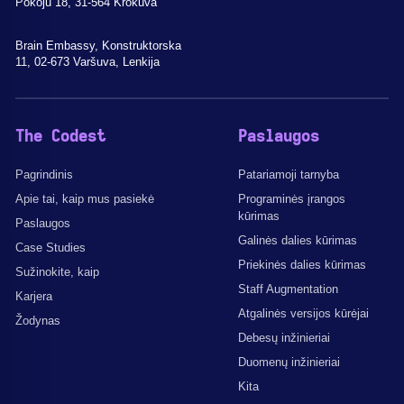
Pokoju 18, 31-564 Krokuva
Brain Embassy, Konstruktorska
11, 02-673 Varšuva, Lenkija
The Codest
Paslaugos
Pagrindinis
Patariamoji tarnyba
Apie tai, kaip mus pasiekė
Programinės įrangos
kūrimas
Paslaugos
Galinės dalies kūrimas
Case Studies
Priekinės dalies kūrimas
Sužinokite, kaip
Staff Augmentation
Karjera
Atgalinės versijos kūrėjai
Žodynas
Debesų inžinieriai
Duomenų inžinieriai
Kita