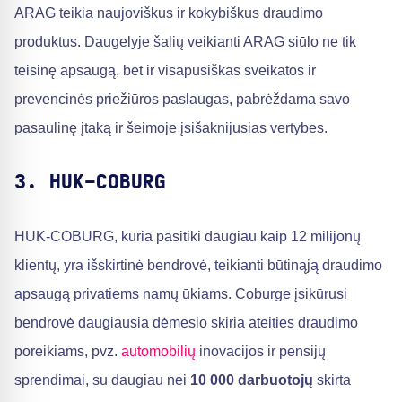
ARAG teikia naujoviškus ir kokybiškus draudimo
produktus. Daugelyje šalių veikianti ARAG siūlo ne tik
teisinę apsaugą, bet ir visapusiškas sveikatos ir
prevencinės priežiūros paslaugas, pabrėždama savo
pasaulinę įtaką ir šeimoje įsišaknijusias vertybes.
3. HUK-COBURG
HUK-COBURG, kuria pasitiki daugiau kaip 12 milijonų
klientų, yra išskirtinė bendrovė, teikianti būtinąją draudimo
apsaugą privatiems namų ūkiams. Coburge įsikūrusi
bendrovė daugiausia dėmesio skiria ateities draudimo
poreikiams, pvz.
automobilių
inovacijos ir pensijų
sprendimai, su daugiau nei
10 000 darbuotojų
skirta