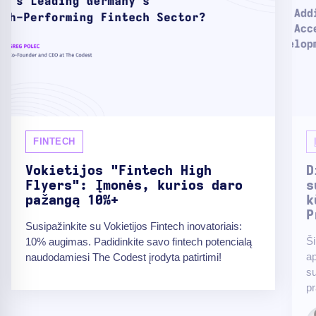
FINTECH
Vokietijos "Fintech High
D
Flyers": Įmonės, kurios daro
s
pažangą 10%+
k
P
Susipažinkite su Vokietijos Fintech inovatoriais:
Ši
10% augimas. Padidinkite savo fintech potencialą
ap
naudodamiesi The Codest įrodyta patirtimi!
su
pr