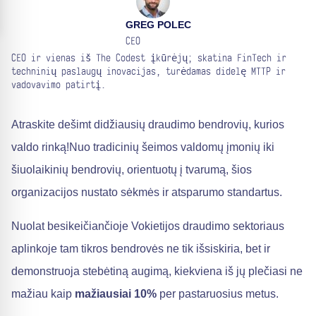
GREG POLEC
CEO
CEO ir vienas iš The Codest įkūrėjų; skatina FinTech ir
techninių paslaugų inovacijas, turėdamas didelę MTTP ir
vadovavimo patirtį.
Atraskite dešimt didžiausių draudimo bendrovių, kurios
valdo rinką!Nuo tradicinių šeimos valdomų įmonių iki
šiuolaikinių bendrovių, orientuotų į tvarumą, šios
organizacijos nustato sėkmės ir atsparumo standartus.
Nuolat besikeičiančioje Vokietijos draudimo sektoriaus
aplinkoje tam tikros bendrovės ne tik išsiskiria, bet ir
demonstruoja stebėtiną augimą, kiekviena iš jų plečiasi ne
mažiau kaip
mažiausiai 10%
per pastaruosius metus.