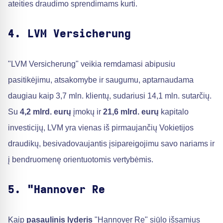
ateities draudimo sprendimams kurti.
4. LVM Versicherung
"LVM Versicherung" veikia remdamasi abipusiu
pasitikėjimu, atsakomybe ir saugumu, aptarnaudama
daugiau kaip 3,7 mln. klientų, sudariusi 14,1 mln. sutarčių.
Su
4,2 mlrd. eurų
įmokų ir
21,6 mlrd. eurų
kapitalo
investicijų, LVM yra vienas iš pirmaujančių Vokietijos
draudikų, besivadovaujantis įsipareigojimu savo nariams ir
į bendruomenę orientuotomis vertybėmis.
5. "Hannover Re
Kaip
pasaulinis lyderis
"Hannover Re" siūlo išsamius