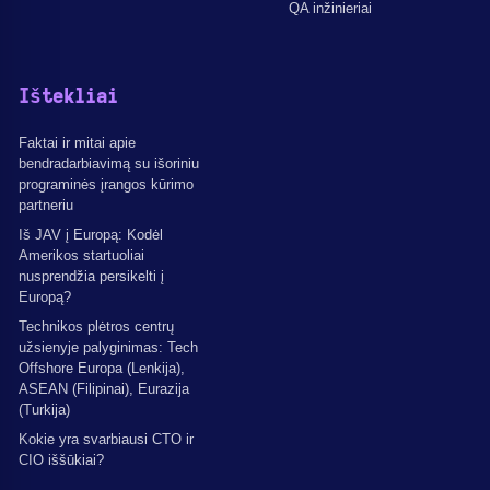
QA inžinieriai
Ištekliai
Faktai ir mitai apie
bendradarbiavimą su išoriniu
programinės įrangos kūrimo
partneriu
Iš JAV į Europą: Kodėl
Amerikos startuoliai
nusprendžia persikelti į
Europą?
Technikos plėtros centrų
užsienyje palyginimas: Tech
Offshore Europa (Lenkija),
ASEAN (Filipinai), Eurazija
(Turkija)
Kokie yra svarbiausi CTO ir
CIO iššūkiai?