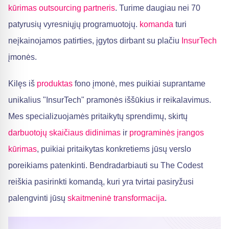
kūrimas outsourcing partneris
. Turime daugiau nei 70
patyrusių vyresniųjų programuotojų.
komanda
turi
neįkainojamos patirties, įgytos dirbant su plačiu
InsurTech
įmonės.
Kilęs iš
produktas
fono įmonė, mes puikiai suprantame
unikalius "InsurTech" pramonės iššūkius ir reikalavimus.
Mes specializuojamės pritaikytų sprendimų, skirtų
darbuotojų skaičiaus didinimas
ir
programinės įrangos
kūrimas
, puikiai pritaikytas konkretiems jūsų verslo
poreikiams patenkinti. Bendradarbiauti su The Codest
reiškia pasirinkti komandą, kuri yra tvirtai pasiryžusi
palengvinti jūsų
skaitmeninė transformacija
.