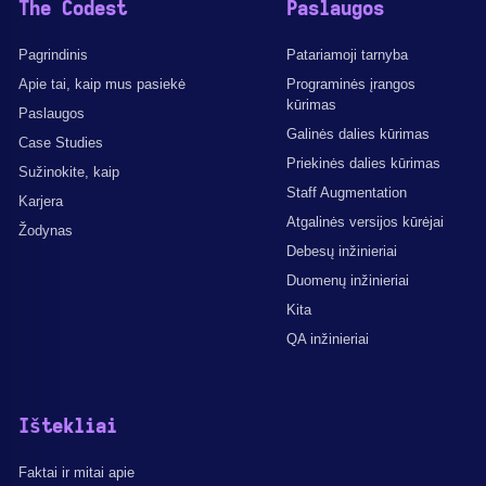
The Codest
Paslaugos
Pagrindinis
Patariamoji tarnyba
Apie tai, kaip mus pasiekė
Programinės įrangos
kūrimas
Paslaugos
Galinės dalies kūrimas
Case Studies
Priekinės dalies kūrimas
Sužinokite, kaip
Staff Augmentation
Karjera
Atgalinės versijos kūrėjai
Žodynas
Debesų inžinieriai
Duomenų inžinieriai
Kita
QA inžinieriai
Ištekliai
Faktai ir mitai apie