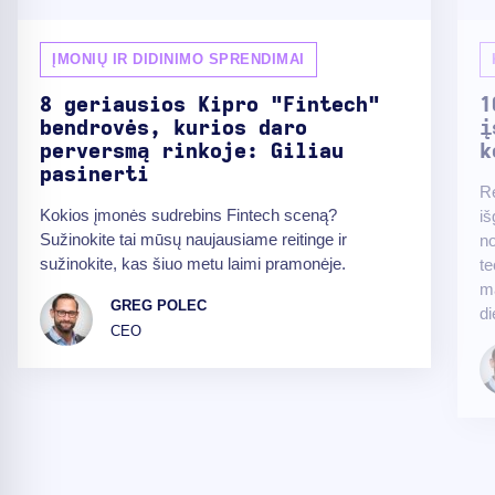
ĮMONIŲ IR DIDINIMO SPRENDIMAI
8 geriausios Kipro "Fintech"
1
bendrovės, kurios daro
į
perversmą rinkoje: Giliau
k
pasinerti
R
Kokios įmonės sudrebins Fintech sceną?
iš
Sužinokite tai mūsų naujausiame reitinge ir
no
sužinokite, kas šiuo metu laimi pramonėje.
te
m
GREG POLEC
di
CEO