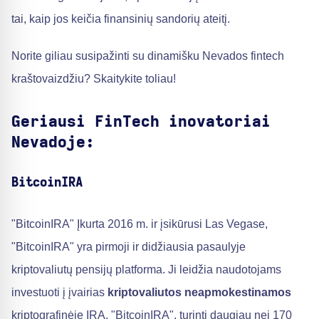
tai, kaip jos keičia finansinių sandorių ateitį.
Norite giliau susipažinti su dinamišku Nevados fintech
kraštovaizdžiu? Skaitykite toliau!
Geriausi FinTech inovatoriai
Nevadoje:
BitcoinIRA
"BitcoinIRA" Įkurta 2016 m. ir įsikūrusi Las Vegase,
"BitcoinIRA" yra pirmoji ir didžiausia pasaulyje
kriptovaliutų pensijų platforma. Ji leidžia naudotojams
investuoti į įvairias
kriptovaliutos neapmokestinamos
kriptografinėje IRA. "BitcoinIRA", turinti daugiau nei 170