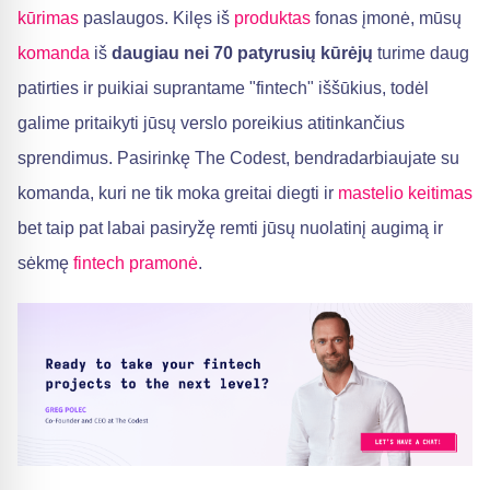
kūrimas
paslaugos. Kilęs iš
produktas
fonas įmonė, mūsų
komanda
iš
daugiau nei 70 patyrusių kūrėjų
turime daug
patirties ir puikiai suprantame "fintech" iššūkius, todėl
galime pritaikyti jūsų verslo poreikius atitinkančius
sprendimus. Pasirinkę The Codest, bendradarbiaujate su
komanda, kuri ne tik moka greitai diegti ir
mastelio keitimas
bet taip pat labai pasiryžę remti jūsų nuolatinį augimą ir
sėkmę
fintech pramonė
.