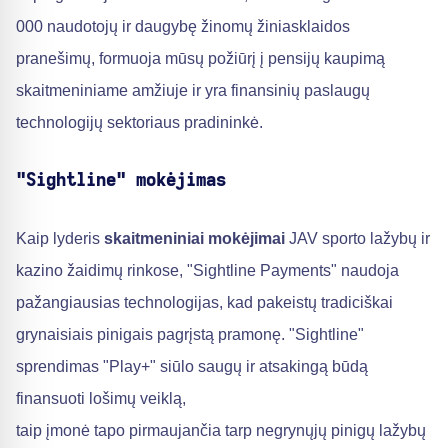
000 naudotojų ir daugybę žinomų žiniasklaidos
pranešimų, formuoja mūsų požiūrį į pensijų kaupimą
skaitmeniniame amžiuje ir yra finansinių paslaugų
technologijų sektoriaus pradininkė.
"Sightline" mokėjimas
Kaip lyderis
skaitmeniniai mokėjimai
JAV sporto lažybų ir
kazino žaidimų rinkose, "Sightline Payments" naudoja
pažangiausias technologijas, kad pakeistų tradiciškai
grynaisiais pinigais pagrįstą pramonę. "Sightline"
sprendimas "Play+" siūlo saugų ir atsakingą būdą
finansuoti lošimų veiklą,
taip įmonė tapo pirmaujančia tarp negrynųjų pinigų lažybų