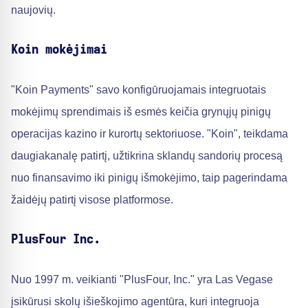
naujovių.
Koin mokėjimai
"Koin Payments" savo konfigūruojamais integruotais
mokėjimų sprendimais iš esmės keičia grynųjų pinigų
operacijas kazino ir kurortų sektoriuose. "Koin", teikdama
daugiakanalę patirtį, užtikrina sklandų sandorių procesą
nuo finansavimo iki pinigų išmokėjimo, taip pagerindama
žaidėjų patirtį visose platformose.
PlusFour Inc.
Nuo 1997 m. veikianti "PlusFour, Inc." yra Las Vegase
įsikūrusi skolų išieškojimo agentūra, kuri integruoja