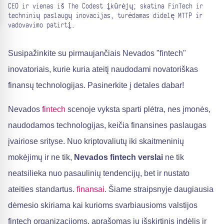
CEO ir vienas iš The Codest įkūrėjų; skatina FinTech ir
techninių paslaugų inovacijas, turėdamas didelę MTTP ir
vadovavimo patirtį.
Susipažinkite su pirmaujančiais Nevados "fintech"
inovatoriais, kurie kuria ateitį naudodami novatoriškas
finansų technologijas. Pasinerkite į detales dabar!
Nevados
fintech
scenoje vyksta sparti plėtra, nes įmonės,
naudodamos technologijas, keičia finansines paslaugas
įvairiose srityse. Nuo kriptovaliutų iki skaitmeninių
mokėjimų ir ne tik,
Nevados fintech verslai
ne tik
neatsilieka nuo pasaulinių tendencijų, bet ir nustato
ateities standartus.
finansai
. Šiame straipsnyje daugiausia
dėmesio skiriama kai kurioms svarbiausioms valstijos
fintech organizacijoms, aprašomas jų išskirtinis indėlis ir