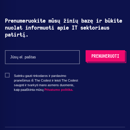
Prenumeruokite mūsų žinių bazę ir būkite
nuolat informuoti apie IT sektoriaus
patirtį.
Sutinku gauti rinkodaros ir pardavimo
pranešimus iš The Codest ir leisti The Codest
saugoti ir tvarkyti mano asmens duomenis,
kaip paaiškinta mūsų
Privatumo politika.