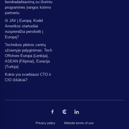
bendradarbiavimą su išoriniu
programinės įrangos kūrimo
partneriu
Iš JAV į Europą: Kodėl
Amerikos startuoliai
nusprendžia persikelti į
Europą?
Technikos plėtros centrų
užsienyje palyginimas: Tech
Offshore Europa (Lenkija),
ASEAN (Filipinai), Eurazija
(Turkija)
Kokie yra svarbiausi CTO ir
CIO iššūkiai?
Privacy policy
Website terms of use