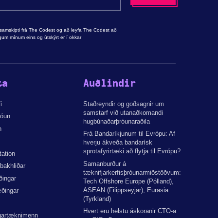
samskipti frá The Codest og að leyfa The Codest að
um mínum eins og útskýrt er í okkar
ta
Auðlindir
i
Staðreyndir og goðsagnir um
samstarf við utanaðkomandi
róun
hugbúnaðarþróunaraðila
n
Frá Bandaríkjunum til Evrópu: Af
hverju ákveða bandarísk
sprotafyrirtæki að flytja til Evrópu?
tation
Samanburður á
 bakhliðar
tæknifjarkerfisþróunarmiðstöðvum:
ðingar
Tech Offshore Europe (Pólland),
ASEAN (Filippseyjar), Eurasia
ðingar
(Tyrkland)
Hvert eru helstu áskoranir CTO-a
gartæknimenn