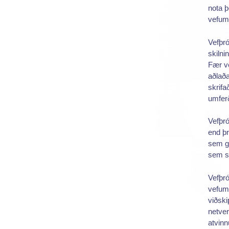
nota þ
vefums
Vefþró
skiln
Fær v
aðlaða
skrifa
umfer
Vefþró
end þr
sem ge
sem s
Vefþró
vefums
viðsk
netver
atvin