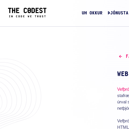
UM OKKUR
ÞJÓNUSTA
F
WEB
Vefþr
stafræ
úrval 
netþjó
Vefþró
HTML