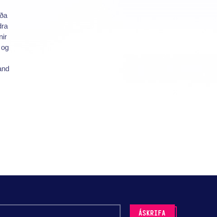
æða
dra
nir
 og
and