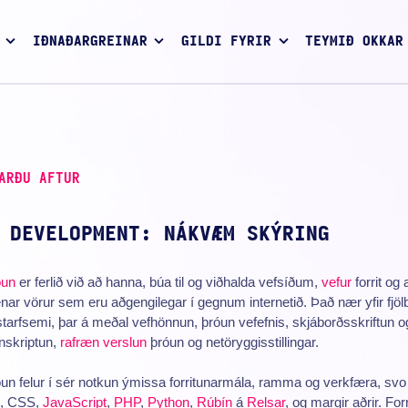
IÐNAÐARGREINAR
GILDI FYRIR
TEYMIÐ OKKAR
ARÐU AFTUR
 DEVELOPMENT: NÁKVÆM SKÝRING
óun
er ferlið við að hanna, búa til og viðhalda vefsíðum,
vefur
forrit og 
nar vörur sem eru aðgengilegar í gegnum internetið. Það nær yfir fjölb
starfsemi, þar á meðal vefhönnun, þróun vefefnis, skjáborðsskriftun o
nskriptun,
rafræn verslun
þróun og netöryggisstillingar.
un felur í sér notkun ýmissa forritunarmála, ramma og verkfæra, sv
, CSS,
JavaScript
,
PHP
,
Python
,
Rúbín
á
Relsar
, og margir aðrir. Forr