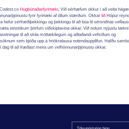
Codest.co
Hugbúnaðarfyrirtæki
, Við sérhæfum okkur í að veita hág
nunarþjónustu fyrir fyrirtæki af öllum stærðum. Okkar
lið
Hópur reyn
ara hefur sérfræðiþekkingu og þekkingu til að búa til sérsniðnar veflaus
æta einstökum þörfum viðskiptavina okkar. Við notum nýjustu tækni
etningar til að skila móttækilegum og aðlaðandi vefsíðum og
sóknum sem bjóða upp á hnökralausa notendaupplifun. Hafðu samb
í dag til að fræðast meira um vefhönnunarþjónustu okkar.