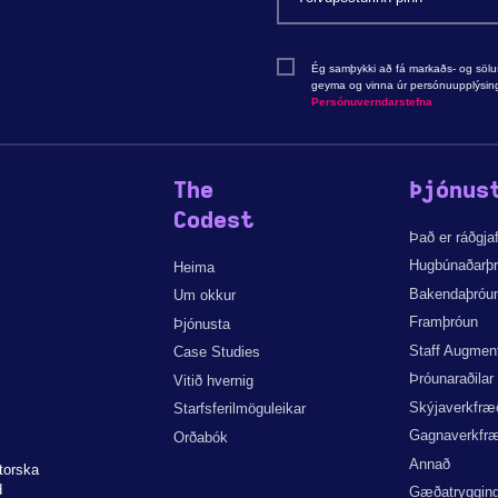
Ég samþykki að fá markaðs- og sölu
geyma og vinna úr persónuupplýsing
Persónuverndarstefna
The
Þjónus
Codest
Það er ráðgjaf
Hugbúnaðarþ
Heima
Bakendaþróu
Um okkur
Framþróun
Þjónusta
Staff Augmen
Case Studies
Þróunaraðilar
Vitið hvernig
Skýjaverkfræ
Starfsferilmöguleikar
Gagnaverkfræ
Orðabók
Annað
torska
d
Gæðatryggin