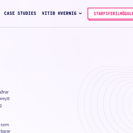
CASE STUDIES
VITIÐ HVERNIG
STARFSFERILMÖGUL
aðrar
reytt
g
o sem
itarar