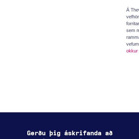
Á The
vefhön
forrit
sem m
rammas
vefum
okkur
Gerðu þig áskrifanda að