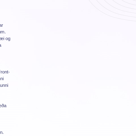
ar
um.
sæi og
a
ront-
ni
ðunni
 eða
n.