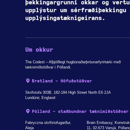
þekkingargrunni okkar og vertu
upplýstur um sérfræðiþekkingu
upplýsingatæknigeirans.
Um okkur
The Codest – Alþjóðlegt hugbúnaðarþróunarfyrirtæki með
tæknimiðstöðvar í Póllandi.
Bretland - Höfuðstöðvar
Skrifstofa 303B, 182-184 High Street North E6 2JA
Lundúnir, England
Pólland - staðbundnar tæknimiðstöðvar
Fabryczna skrifstofugarður,
Brain Embassy, Konstruk
Aleja
11, 02-673 Varsjá, Póllan