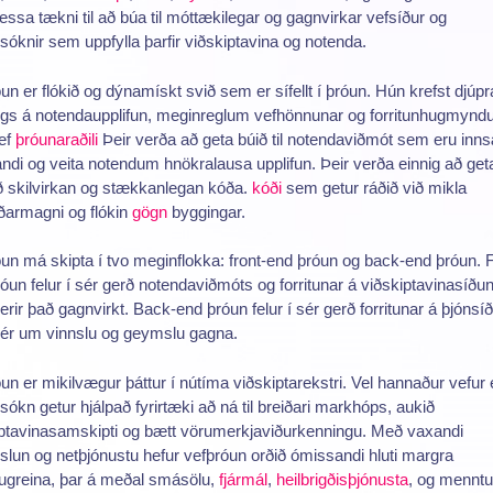
essa tækni til að búa til móttækilegar og gagnvirkar vefsíður og
óknir sem uppfylla þarfir viðskiptavina og notenda.
un er flókið og dýnamískt svið sem er sífellt í þróun. Hún krefst djúpr
ings á notendaupplifun, meginreglum vefhönnunar og forritunhugmynd
ef
þróunaraðili
Þeir verða að geta búið til notendaviðmót sem eru inn
ndi og veita notendum hnökralausa upplifun. Þeir verða einnig að get
ð skilvirkan og stækkanlegan kóða.
kóði
sem getur ráðið við mikla
ðarmagni og flókin
gögn
byggingar.
un má skipta í tvo meginflokka: front-end þróun og back-end þróun. F
óun felur í sér gerð notendaviðmóts og forritunar á viðskiptavinasíðun
rir það gagnvirkt. Back-end þróun felur í sér gerð forritunar á þjónsí
ér um vinnslu og geymslu gagna.
un er mikilvægur þáttur í nútíma viðskiptarekstri. Vel hannaður vefur
ókn getur hjálpað fyrirtæki að ná til breiðari markhóps, aukið
iptavinasamskipti og bætt vörumerkjaviðurkenningu. Með vaxandi
slun og netþjónustu hefur vefþróun orðið ómissandi hluti margra
nugreina, þar á meðal smásölu,
fjármál
,
heilbrigðisþjónusta
, og menntu