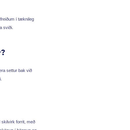
ifreiðum í tæknileg
 sviði.
r?
ra settur bak við
.
 skilvirk forrit, með