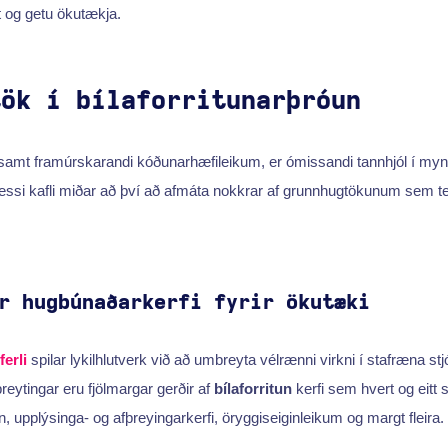
t og getu ökutækja.
tök í bílaforritunarþróun
ásamt framúrskarandi kóðunarhæfileikum, er ómissandi tannhjól í mynd
Þessi kafli miðar að því að afmáta nokkrar af grunnhugtökunum sem t
r hugbúnaðarkerfi fyrir ökutæki
erli
spilar lykilhlutverk við að umbreyta vélrænni virkni í stafræna stj
eytingar eru fjölmargar gerðir af
bílaforritun
kerfi sem hvert og eitt 
, upplýsinga- og afþreyingarkerfi, öryggiseiginleikum og margt fleira.