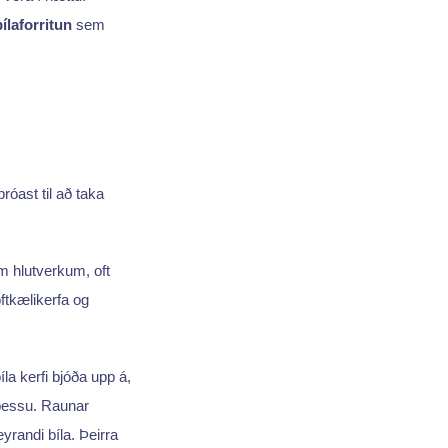
bílaforritun
sem
þróast til að taka
um hlutverkum, oft
ftkælikerfa og
la kerfi bjóða upp á,
 þessu. Raunar
eyrandi bíla. Þeirra