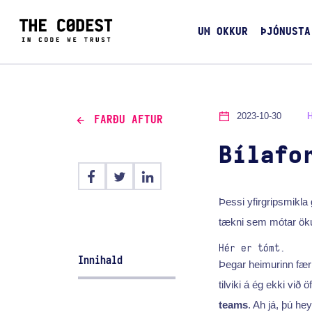
UM OKKUR
ÞJÓNUSTA
2023-10-30
FARÐU AFTUR
Bílafo
Þessi yfirgripsmikla 
tækni sem mótar öku
Hér er tómt.
Innihald
Þegar heimurinn færi
tilviki á ég ekki vi
teams
. Ah já, þú he