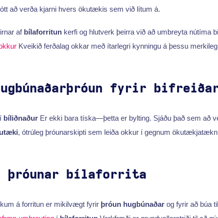
jótt að verða kjarni hvers ökutækis sem við lítum á.
irnar af
bílaforritun
kerfi og hlutverk þeirra við að umbreyta nútíma b
okkur
Kveikið ferðalag okkar með ítarlegri kynningu á þessu merkilega
hugbúnaðarþróun fyrir bifreiða
í
bíliðnaður
Er ekki bara tíska—þetta er bylting. Sjáðu það sem að ve
utæki
, ótrúleg þróunarskipti sem leiða okkur í gegnum ökutækjatækni
i þróunar bílaforrita
kum á forritun er mikilvægt fyrir
þróun hugbúnaðar
og fyrir að búa til