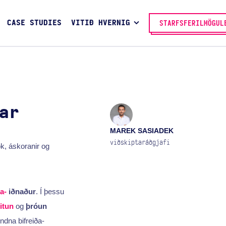
CASE STUDIES
VITIÐ HVERNIG
STARFSFERILMÖGUL
ar
MAREK SASIADEK
viðskiptaráðgjafi
ök, áskoranir og
la-
iðnaður
. Í þessu
ritun
og
þróun
ndna bifreiða-