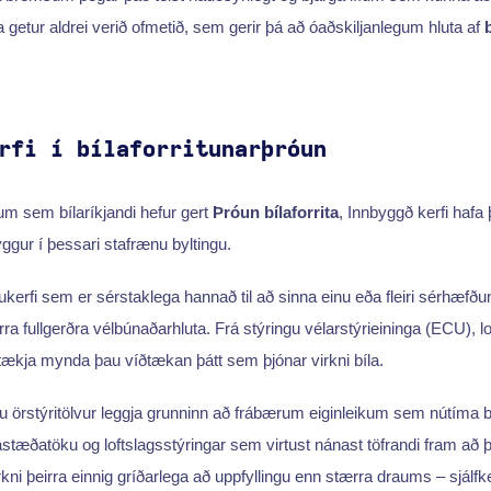
a getur aldrei verið ofmetið, sem gerir þá að óaðskiljanlegum hluta af
rfi í bílaforritunarþróun
m sem bílaríkjandi hefur gert
Þróun bílaforrita
, Innbyggð kerfi hafa 
ggur í þessari stafrænu byltingu.
vukerfi sem er sérstaklega hannað til að sinna einu eða fleiri sérhæfð
a fullgerðra vélbúnaðarhluta. Frá stýringu vélarstýrieininga (ECU), lo
tækja mynda þau víðtækan þátt sem þjónar virkni bíla.
gu örstýritölvur leggja grunninn að frábærum eiginleikum sem nútíma bí
ílastæðatöku og loftslagsstýringar sem virtust nánast töfrandi fram að
virkni þeirra einnig gríðarlega að uppfyllingu enn stærra draums – sjálfk