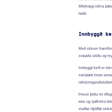
Mikilvægi slíkra þátt
heild.
Innbyggð ke
Með stórum framföru
svipaða stöðu og hry
Innbyggt kerfi er töl
samþætt innan annarr
rafstýringaraðstoðar
Þessir þéttu en öflu
eins og sjálfvirka b
stuðlar hljóðlát skil