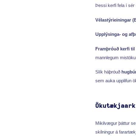
Þessi kerfi fela í sé
Vélastýrieiningar 
Upplýsinga- og afþ
Framþróuð kerfi t
mannlegum mistök
Slík háþróuð
hugbún
sem auka upplifun 
Ökutækjaark
Mikilvægur þáttur s
skilningur á farartæ