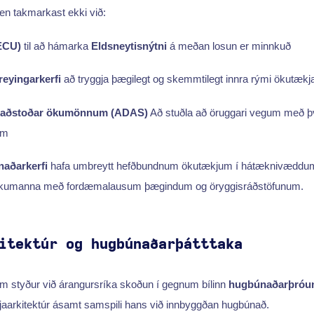
r en takmarkast ekki við:
(ECU)
til að hámarka
Eldsneytisnýtni
á meðan losun er minnkuð
reyingarkerfi
að tryggja þægilegt og skemmtilegt innra rými ökutækj
il aðstoðar ökumönnum (ADAS)
Að stuðla að öruggari vegum með þv
um
aðarkerfi
hafa umbreytt hefðbundnum ökutækjum í hátæknivæddum
ökumanna með fordæmalausum þægindum og öryggisráðstöfunum.
itektúr og hugbúnaðarþátttaka
em styður við árangursríka skoðun í gegnum bílinn
hugbúnaðarþróu
kjaarkitektúr ásamt samspili hans við innbyggðan hugbúnað.