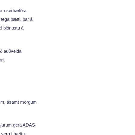
ögum sérhæfðra
væga þætti, þar á
l þjónustu á
að auðvelda
ri.
rum, ásamt mörgum
kynjurum gera ADAS-
vera í hættu.