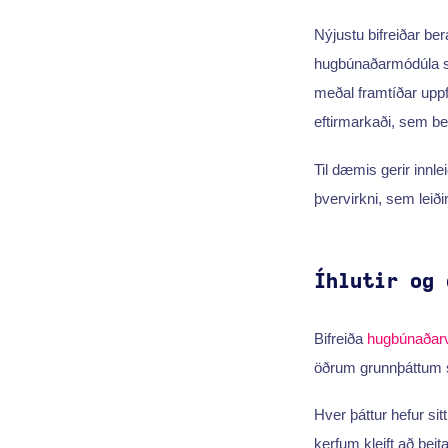
Nýjustu bifreiðar be
hugbúnaðarmódúla sem
meðal framtíðar upp
eftirmarkaði, sem ben
Til dæmis gerir innl
þvervirkni, sem leiði
Íhlutir og 
Bifreiða
hugbúnaðarv
öðrum grunnþáttum s
Hver þáttur hefur si
kerfum kleift að bei