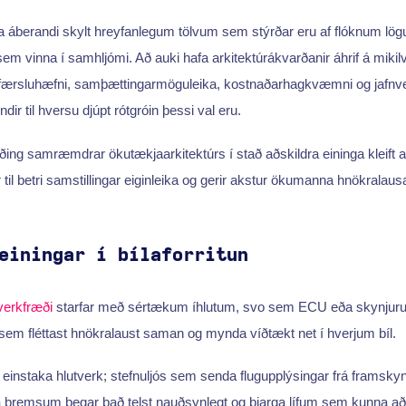
ra áberandi skylt hreyfanlegum tölvum sem stýrðar eru af flóknum l
 vinna í samhljómi. Að auki hafa arkitektúrákvarðanir áhrif á mikil
færsluhæfni, samþættingarmöguleika, kostnaðarhagkvæmni og jafnve
dir til hversu djúpt rótgróin þessi val eru.
eiðing samræmdrar ökutækjaarkitektúrs í stað aðskildra eininga kleift 
r til betri samstillingar eiginleika og gerir akstur ökumanna hnökralausa
einingar í bílaforritun
erkfræði
starfar með sértækum íhlutum, svo sem ECU eða skynju
em fléttast hnökralaust saman og mynda víðtækt net í hverjum bíl.
tt einstaka hlutverk; stefnuljós sem senda flugupplýsingar frá frams
ta bremsum þegar það telst nauðsynlegt og bjarga lífum sem kunna að 