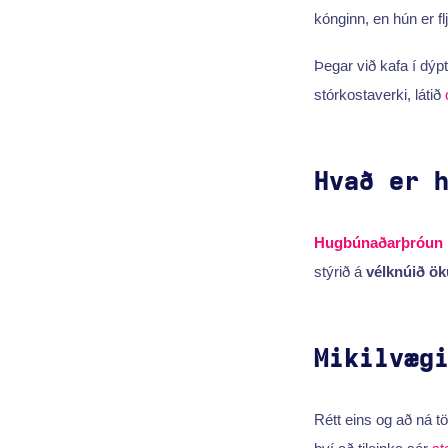
kónginn, en hún er fl
Þegar við kafa í dýpt
stórkostaverki, látið
Hvað er 
Hugbúnaðarþróun
stýrið á
vélknúið ök
Mikilvæg
Rétt eins og að ná tö