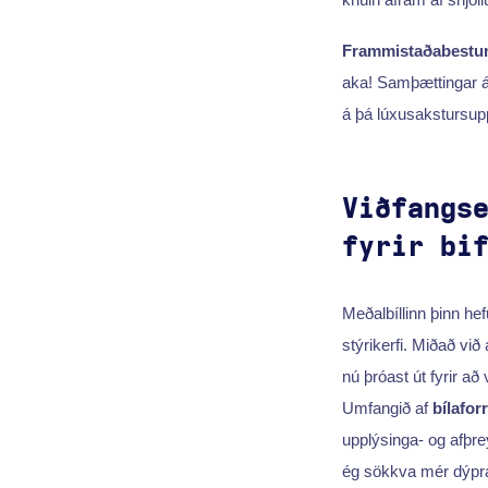
Frammistaðabestu
aka! Samþættingar á 
á þá lúxusakstursupp
Viðfangs
fyrir bi
Meðalbíllinn þinn hef
stýrikerfi. Miðað vi
nú þróast út fyrir a
Umfangið af
bílafor
upplýsinga- og afþrey
ég sökkva mér dýpra