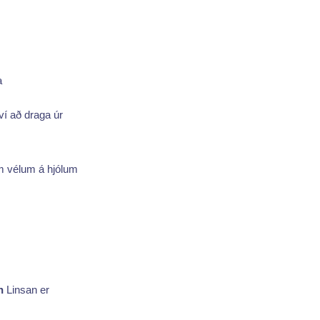
a
í að draga úr
 vélum á hjólum
n
Linsan er