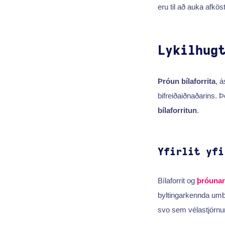
eru til að auka afkös
Lykilhug
Þróun bílaforrita
, 
bifreiðaiðnaðarins. 
bílaforritun
.
Yfirlit yfi
Bílaforrit og
þróunarf
byltingarkennda umbr
svo sem vélastjórnun