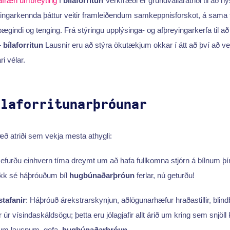
afræn umbreyting
í
bílaforritun
Verkfræði er grundvallaratriði til að 
yltingarkennda þáttur veitir framleiðendum samkeppnisforskot, á sam
ægindi og tenging. Frá stýringu upplýsinga- og afþreyingarkerfa til að
—
bílaforritun
Lausnir eru að stýra ökutækjum okkar í átt að því að ve
ri vélar.
ílaforritunarþróunar
ð atriði sem vekja mesta athygli:
efurðu einhvern tíma dreymt um að hafa fullkomna stjórn á bílnum þí
kk sé háþróuðum bíl
hugbúnaðarþróun
ferlar, nú geturðu!
tafanir
: Háþróuð árekstrarskynjun, aðlögunarhæfur hraðastillir, blind
r úr vísindaskáldsögu; þetta eru jólagjafir allt árið um kring sem snjöll
lum lausnum, gefa.
hugbúnaðarþróun
.