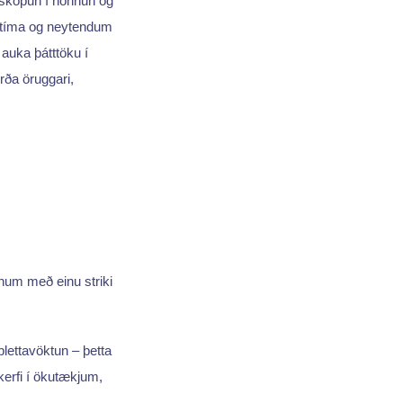
nýsköpun í hönnun og
a tíma og neytendum
 auka þátttöku í
rða öruggari,
num með einu striki
blettavöktun – þetta
 kerfi í ökutækjum,