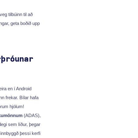
g tilbúinn til að
ngar, geta boðið upp
rþróunar
ra en í Android
 frekar. Bílar hafa
jórum hjólum!
 ökumönnum
(ADAS),
 degi sem líður, þegar
u innbyggð þessi kerfi