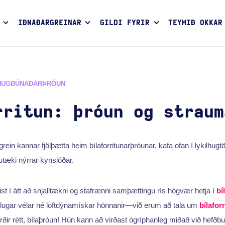
IÐNAÐARGREINAR
GILDI FYRIR
TEYMIÐ OKKAR
HUGBÚNAÐARÞRÓUN
rritun: þróun og straum
grein kannar fjölþætta heim bílaforritunarþróunar, kafa ofan í lykilhugt
tæki nýrrar kynslóðar.
st í átt að snjalltækni og stafrænni samþættingu rís hógvær hetja í
bí
ð öflugar vélar né loftdýnamískar hönnanir—við erum að tala um
bílafor
yrðir rétt, bílaþróun! Hún kann að virðast ógríphanleg miðað við hefðbu