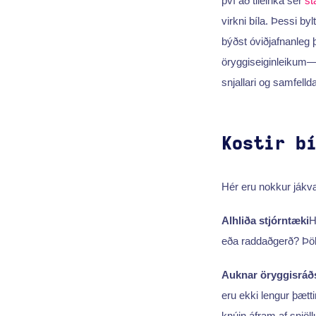
því að tileinka sér
st
virkni bíla. Þessi b
býðst óviðjafnanleg þ
öryggiseiginleikum
snjallari og samfellda
Kostir b
Hér eru nokkur jákvæ
Alhliða stjórntæki
H
eða raddaðgerð? Þö
Auknar öryggisráðs
eru ekki lengur þætti
knúin áfram af snjöl