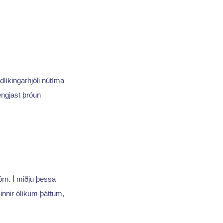
líkingarhjóli nútíma
engjast þróun
órn. Í miðju þessa
sinnir ólíkum þáttum,