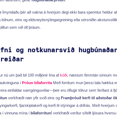
n
Ímyndaðu þér að vakna á hverjum degi ekki bara spenntur heldur alve
bílnum, eins og eldsneytisnýtingargreining eða sérsniðin akstursstilli
lifun sem við öll þráum.
efni og notkunarsvið hugbúnaða
freiðar
ur nú um það bil 100 milljónir lína af
kóði
, næstum fimmtán sinnum mei
ð aukninguna í
Þróun bílaforrita
Með forritum mun þessi tala hækka enn
ð vera einfaldar samgönguvélar—þeir eru öflugir tölvur sem ferðast á f
ritun
verkfræði nær yfir svið eins og
Framþróuð kerfi til aðstoðar
ingarkerfi, fjarskiptakerfi og kerfi til stýringar á drifrás. Með hverjum
 í vinnuna mína í
bílaforritun
Í verkfræði verður sífellt ljósara hvers