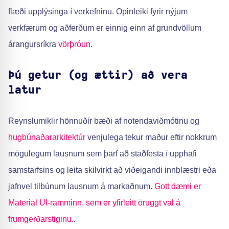
flæði upplýsinga í verkefninu. Opinleiki fyrir nýjum
verkfærum og aðferðum er einnig einn af grundvöllum
árangursríkra
vörþróun
.
Þú getur (og ættir) að vera
latur
Reynslumiklir hönnuðir bæði af notendaviðmótinu og
hugbúnaðararkitektúr
venjulega tekur maður eftir nokkrum
mögulegum lausnum sem þarf að staðfesta í upphafi
samstarfsins og leita skilvirkt að viðeigandi innblæstri eða
jafnvel tilbúnum lausnum á markaðnum.
Gott dæmi er
Material UI-ramminn, sem er yfirleitt öruggt val á
frumgerðarstiginu.
.