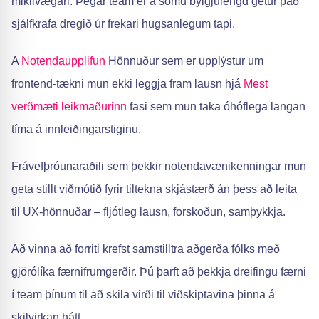
mikilvægari. Þegar team er á sömu bylgjulengd getur það
sjálfkrafa dregið úr frekari hugsanlegum tapi.
A
Notendaupplifun
Hönnuður sem er upplýstur um
frontend-tækni mun ekki leggja fram lausn hjá
Mest
verðmæti leikmaðurinn
fasi sem mun taka óhóflega langan
tíma á innleiðingarstiginu.
Frávefþróunaraðili sem þekkir notendavænikenningar mun
geta stillt viðmótið fyrir tiltekna skjástærð án þess að leita
til UX-hönnuðar – fljótleg lausn, forskoðun, samþykkja.
Að vinna að forriti krefst samstilltra aðgerða fólks með
gjörólíka færnifrumgerðir. Þú þarft að þekkja dreifingu færni
í team þínum til að skila virði til viðskiptavina þinna á
skilvirkan hátt.