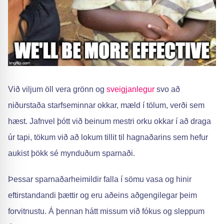
Við viljum öll vera grönn og
sveigjanlegur
svo að
niðurstaða starfseminnar okkar, mæld í tölum, verði sem
hæst. Jafnvel þótt við beinum mestri orku okkar í að draga
úr tapi, tökum við að lokum tillit til hagnaðarins sem hefur
aukist þökk sé mynduðum sparnaði.
Þessar sparnaðarheimildir falla í sömu vasa og hinir
eftirstandandi þættir og eru aðeins aðgengilegar þeim
forvitnustu. Á þennan hátt missum við fókus og sleppum