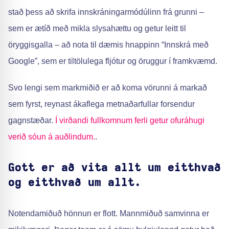
stað þess að skrifa innskráningarmódúlinn frá grunni –
sem er ætíð með mikla slysahættu og getur leitt til
öryggisgalla – að nota til dæmis hnappinn “Innskrá með
Google”, sem er tiltölulega fljótur og öruggur í framkvæmd.
Svo lengi sem markmiðið er að koma vörunni á markað
sem fyrst, reynast ákaflega metnaðarfullar forsendur
gagnstæðar.
Í virðandi fullkomnum ferli getur ofuráhugi
verið sóun á auðlindum.
.
Gott er að vita allt um eitthvað
og eitthvað um allt.
Notendamiðuð hönnun er flott. Mannmiðuð samvinna er