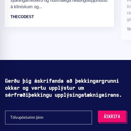
sjúklingameðferð og nútímalega heilbrigðisþjónustu
tí
á klínískum og...
rá
THECODEST
ge
T
Gerðu þig áskrifanda að þekkingargrunni
okkar og vertu upplýstur um
sérfræðiþekkingu upplýsingatæknigeirans.