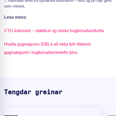
Hannaðu ferlið frá sjónarhóli lötumanns – eins og þú viljir gera
sem minnst.
Lesa meira:
CTO áskoranir – stækkun og vöxtur hugbúnaðarafurða
Hvaða gagnagrunn (DB) á að velja fyrir tiltekinn
gagnategund í hugbúnaðarverkefni þínu
Tengdar greinar