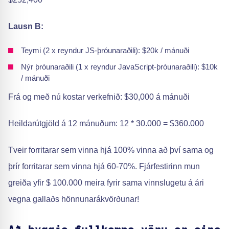
Lausn B:
Teymi (2 x reyndur JS-þróunaraðili): $20k / mánuði
Nýr þróunaraðili (1 x reyndur JavaScript-þróunaraðili): $10k
/ mánuði
Frá og með nú kostar verkefnið: $30,000 á mánuði
Heildarútgjöld á 12 mánuðum: 12 * 30.000 = $360.000
Tveir forritarar sem vinna hjá 100% vinna að því sama og
þrír forritarar sem vinna hjá 60-70%. Fjárfestirinn mun
greiða yfir $ 100.000 meira fyrir sama vinnslugetu á ári
vegna gallaðs hönnunarákvörðunar!