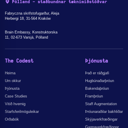
Pólland - staðbundnar tæknimiðstöðvar
Fabryczna skrifstofugarður, Aleja
Herbergi 18, 31-564 Kraków
Brain Embassy, Konstruktorska
11, 02-673 Varsjá, Pólland
The Codest
Þjónusta
Heima
Það er ráðgjafi
Um okkur
Hugbúnaðarþróun
Þjónusta
Bakendaþróun
Case Studies
Framþróun
Vitið hvernig
Staff Augmentation
Starfsferilmöguleikar
Þróunaraðilar bakhliðar
Orðabók
Skýjaverkfræðingar
Gagnaverkfræðingar