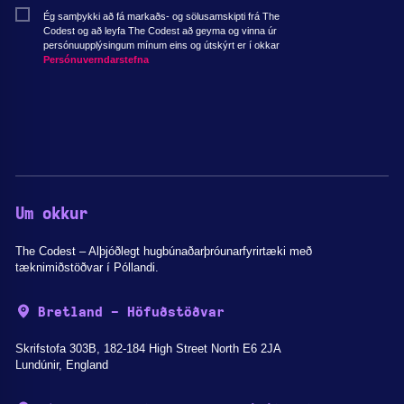
Ég samþykki að fá markaðs- og sölusamskipti frá The
Codest og að leyfa The Codest að geyma og vinna úr
persónuupplýsingum mínum eins og útskýrt er í okkar
Persónuverndarstefna
Um okkur
The Codest – Alþjóðlegt hugbúnaðarþróunarfyrirtæki með
tæknimiðstöðvar í Póllandi.
Bretland - Höfuðstöðvar
Skrifstofa 303B, 182-184 High Street North E6 2JA
Lundúnir, England