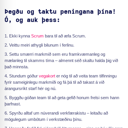
Þegðu og taktu peningana þína!
Ó, og auk þess:
Ekki kynna
Scrum
bara til að æfa Scrum.
Veittu meiri athygli bilunum í ferlinu.
Settu smærri markmið sem eru framkvæmanleg og
mælanleg til skamms tíma – almennt séð skaltu halda þig við
það minnsta.
Stundum góður
vegakort
er nóg til að veita team tilfinningu
fyrir sameiginlegu markmiði og fá þá til að takast á við
árangursríkt starf hér og nú.
Byggðu góðan team til að geta gefið honum frelsi sem hann
þarfnast.
Spyrðu alltaf um núverandi verkfærakistu – leitaðu að
mögulegum umbótum í verkstæðinu þínu.