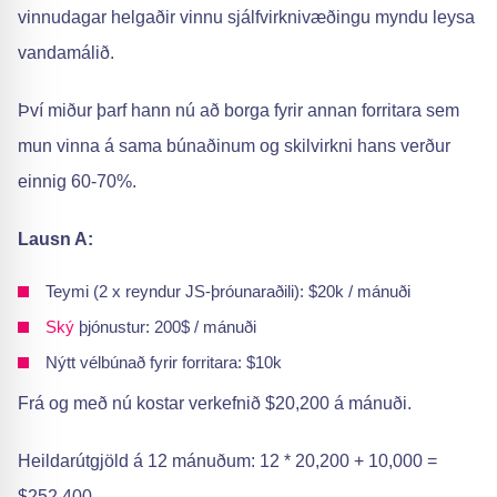
vinnudagar helgaðir vinnu sjálfvirknivæðingu myndu leysa
vandamálið.
Því miður þarf hann nú að borga fyrir annan forritara sem
mun vinna á sama búnaðinum og skilvirkni hans verður
einnig 60-70%.
Lausn A:
Teymi (2 x reyndur JS-þróunaraðili): $20k / mánuði
Ský
þjónustur: 200$ / mánuði
Nýtt vélbúnað fyrir forritara: $10k
Frá og með nú kostar verkefnið $20,200 á mánuði.
Heildarútgjöld á 12 mánuðum: 12 * 20,200 + 10,000 =
$252,400