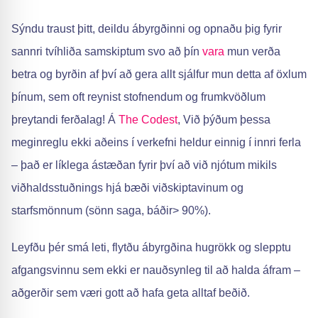
Sýndu traust þitt, deildu ábyrgðinni og opnaðu þig fyrir
sannri tvíhliða samskiptum svo að þín
vara
mun verða
betra og byrðin af því að gera allt sjálfur mun detta af öxlum
þínum, sem oft reynist stofnendum og frumkvöðlum
þreytandi ferðalag! Á
The Codest
, Við þýðum þessa
meginreglu ekki aðeins í verkefni heldur einnig í innri ferla
– það er líklega ástæðan fyrir því að við njótum mikils
viðhaldsstuðnings hjá bæði viðskiptavinum og
starfsmönnum (sönn saga, báðir> 90%).
Leyfðu þér smá leti, flytðu ábyrgðina hugrökk og slepptu
afgangsvinnu sem ekki er nauðsynleg til að halda áfram –
aðgerðir sem væri gott að hafa geta alltaf beðið.