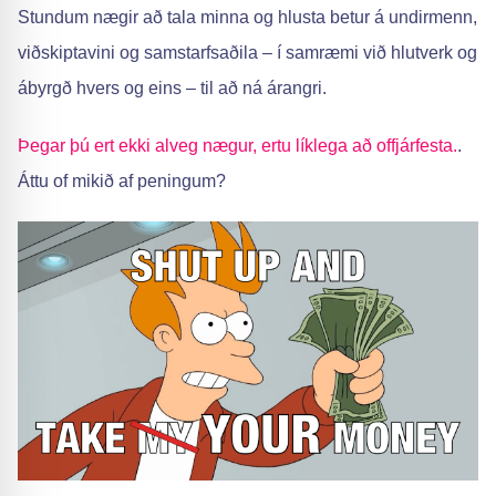
Stundum nægir að tala minna og hlusta betur á undirmenn,
viðskiptavini og samstarfsaðila – í samræmi við hlutverk og
ábyrgð hvers og eins – til að ná árangri.
Þegar þú ert ekki alveg nægur, ertu líklega að offjárfesta.
.
Áttu of mikið af peningum?