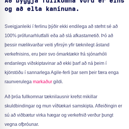
Að byggja fullkomna vöru er eins
og að elta kanínuna.
Sveigjanleiki í ferlinu þýðir ekki endilega að stefnt sé að
100% prófunarhlutfalli eða að slá afkastametið. Þó að
þessir mælikvarðar veiti yfirsýn yfir tæknilegt ástand
verkefnisins, eru þeir svo ómarktækir frá sjónarhóli
endanlegs viðskiptavinar að ekki þarf að ná þeim í
kjörstöðu í sannarlega Agile-ferli þar sem þeir færa enga
raunverulega
markaður
gildi.
Að þróa fullkomnar tæknilausnir krefst mikillar
skuldbindingar og mun víðtækari samskipta. Afleiðingin er
sú að viðbætur virka hægar og verkefnið verður þungt
vegna ofþróunar.