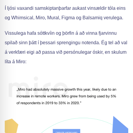
Í ljósi vaxandi samskiptanþarfar aukast vinsældir tóla eins
og Whimsical, Miro, Mural, Figma og Balsamiq verulega.
Vissulega hafa sóttkvíin og þörfin á að vinna fjarvinnu
spilað sinn þátt í þessari sprengingu notenda. Ég tel að val
á verkfæri eigi að passa við persónulegar óskir, en skulum
líta á Miro: