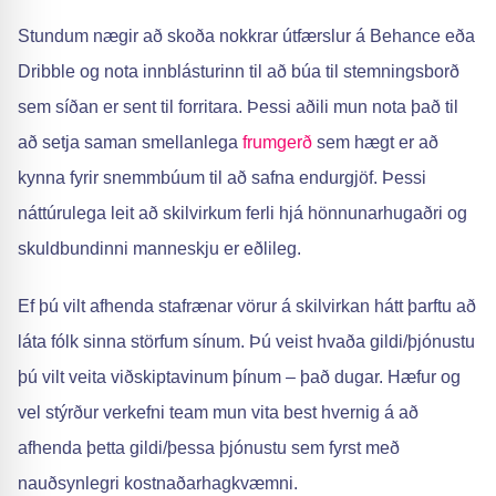
Stundum nægir að skoða nokkrar útfærslur á Behance eða
Dribble og nota innblásturinn til að búa til stemningsborð
sem síðan er sent til forritara. Þessi aðili mun nota það til
að setja saman smellanlega
frumgerð
sem hægt er að
kynna fyrir snemmbúum til að safna endurgjöf. Þessi
náttúrulega leit að skilvirkum ferli hjá hönnunarhugaðri og
skuldbundinni manneskju er eðlileg.
Ef þú vilt afhenda stafrænar vörur á skilvirkan hátt þarftu að
láta fólk sinna störfum sínum. Þú veist hvaða gildi/þjónustu
þú vilt veita viðskiptavinum þínum – það dugar. Hæfur og
vel stýrður verkefni team mun vita best hvernig á að
afhenda þetta gildi/þessa þjónustu sem fyrst með
nauðsynlegri kostnaðarhagkvæmni.