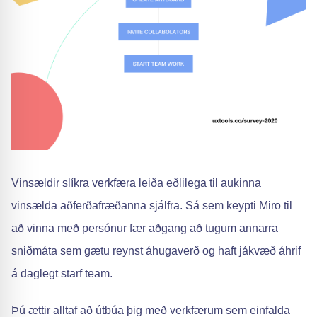
Vinsældir slíkra verkfæra leiða eðlilega til aukinna
vinsælda aðferðafræðanna sjálfra. Sá sem keypti Miro til
að vinna með persónur fær aðgang að tugum annarra
sniðmáta sem gætu reynst áhugaverð og haft jákvæð áhrif
á daglegt starf team.
Þú ættir alltaf að útbúa þig með verkfærum sem einfalda