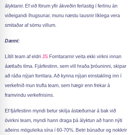
ályktanir. Ef við förum yfir ákveðin ferlastig í ferlinu án
viðeigandi íhugsunar, munu næstu lausnir líklega vera
smitaðar af sömu villum.
Dæmi:
Lítill team af eldri
JS
Forritararnir veita ekki virkni innan
áætlaðs tíma. Fjárfestinn, sem vill hraða þróuninni, skipar
að ráða nýjan forritara. Að kynna nýjan einstakling inn í
verkefnið mun trufla team, sem hægir enn frekar á
framvindu verkefnisins.
Ef fjárfestinn myndi betur skilja ástæðurnar á bak við
óvirkni team, myndi hann draga þá ályktun að hann nýti
aðeins möguleika sína í 60-70%. Betri búnaður og nokkrir