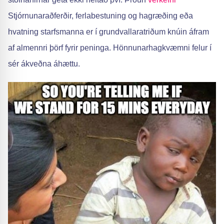
Stjórnunaraðferðir, ferlabestuning og hagræðing eða
hvatning starfsmanna er í grundvallaratriðum knúin áfram
af almennri þörf fyrir peninga. Hönnunarhagkvæmni felur í
sér ákveðna áhættu.