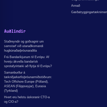
Annað
Gæðatryggingartæknime
Auðlindir
Staðreyndir og goðsagnir um
samstarf við utanaðkomandi
hugbúnaðarþróunaraðila
Frá Bandaríkjunum til Evrópu: Af
hverju ákveða bandarísk
sprotafyrirtæki að flytja til Evrópu?
Samanburður á
tæknifjarkerfisþróunarmiðstöðvum:
Tech Offshore Europe (Pólland),
ASEAN (Filippseyjar), Eurasia
(Tyrkland)
Hvert eru helstu áskoranir CTO-a
og CIO-a?