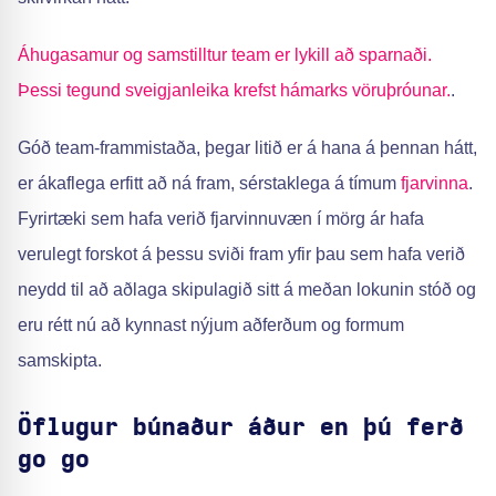
Áhugasamur og samstilltur team er lykill að sparnaði.
Þessi tegund sveigjanleika krefst hámarks vöruþróunar.
.
Góð team-frammistaða, þegar litið er á hana á þennan hátt,
er ákaflega erfitt að ná fram, sérstaklega á tímum
fjarvinna
.
Fyrirtæki sem hafa verið fjarvinnuvæn í mörg ár hafa
verulegt forskot á þessu sviði fram yfir þau sem hafa verið
neydd til að aðlaga skipulagið sitt á meðan lokunin stóð og
eru rétt nú að kynnast nýjum aðferðum og formum
samskipta.
Öflugur búnaður áður en þú ferð
go go