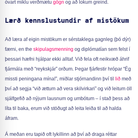
óvart miklu verðmætu
gögn
og að lokum greind.
Lærð kennslustundir af mistökum
Að læra af eigin mistökum er sérstaklega gagnleg (þó dýr)
færni, en the
skipulagsmenning
og diplómatían sem felst í
þessari hæfni hjálpar ekki alltaf. Við fela oft neikvæð áhrif
fjármála með “reykskjár” orðum. Þegar fjárfestir hrópar “Ég
missti peningana mína!”, miðlar stjórnandinn því til
lið
með
því að segja “við ættum að vera skilvirkari” og við leitum öll
sjálfgefið að nýjum lausnum og umbótum – í stað þess að
líta til baka, erum við stöðugt að leita leiða til að halda
áfram.
Á meðan eru tapið oft lykillinn að því að draga réttar