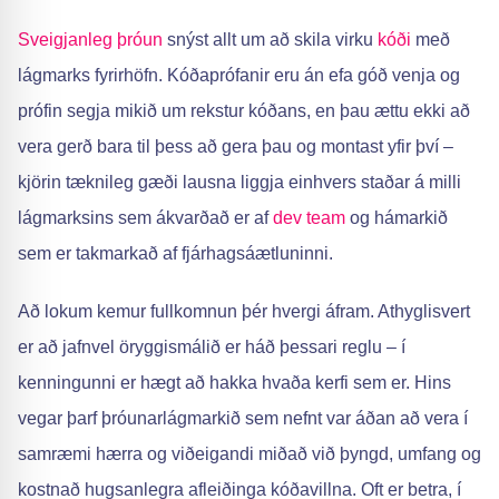
Sveigjanleg þróun
snýst allt um að skila virku
kóði
með
lágmarks fyrirhöfn. Kóðaprófanir eru án efa góð venja og
prófin segja mikið um rekstur kóðans, en þau ættu ekki að
vera gerð bara til þess að gera þau og montast yfir því –
kjörin tæknileg gæði lausna liggja einhvers staðar á milli
lágmarksins sem ákvarðað er af
dev team
og hámarkið
sem er takmarkað af fjárhagsáætluninni.
Að lokum kemur fullkomnun þér hvergi áfram. Athyglisvert
er að jafnvel öryggismálið er háð þessari reglu – í
kenningunni er hægt að hakka hvaða kerfi sem er. Hins
vegar þarf þróunarlágmarkið sem nefnt var áðan að vera í
samræmi hærra og viðeigandi miðað við þyngd, umfang og
kostnað hugsanlegra afleiðinga kóðavillna. Oft er betra, í