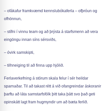
– ofákafur framkvæmd kennslubókaferla – ofþróun og
ofhönnun,
– stífni í vinnu team og að þrýsta á starfsmenn að vera
eingöngu innan síns sérsviðs,
– óvirk samskipti,
– tilhneiging til að finna upp hjólið.
Ferlaverkefning á stórum skala felur í sér heildar
sparnaðar. Til að takast rétt á við ofangreindar áskoranir
þarftu að láta samstarfsfólk þitt taka þátt svo það geti
opinskátt lagt fram hugmyndir um að bæta ferlið.