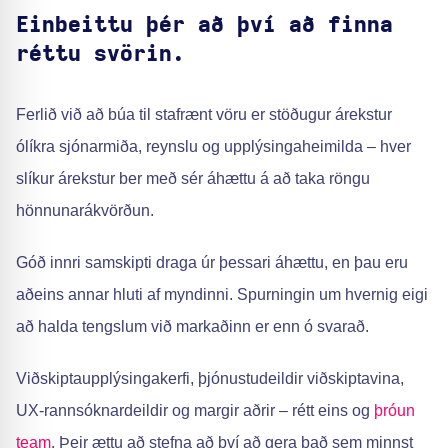
Einbeittu þér að því að finna
réttu svörin.
Ferlið við að búa til stafrænt vöru er stöðugur árekstur
ólíkra sjónarmiða, reynslu og upplýsingaheimilda – hver
slíkur árekstur ber með sér áhættu á að taka röngu
hönnunarákvörðun.
Góð innri samskipti draga úr þessari áhættu, en þau eru
aðeins annar hluti af myndinni. Spurningin um hvernig eigi
að halda tengslum við markaðinn er enn ó svarað.
Viðskiptaupplýsingakerfi, þjónustudeildir viðskiptavina,
UX-rannsóknardeildir og margir aðrir – rétt eins og
þróun
team
, Þeir ættu að stefna að því að gera það sem minnst