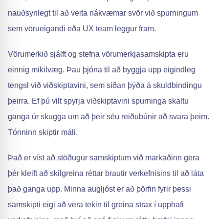
nauðsynlegt til að veita nákvæmar svör við spurningum
sem vörueigandi eða UX team leggur fram.
Vörumerkið sjálft og stefna vörumerkjasamskipta eru
einnig mikilvæg. Þau þjóna til að byggja upp eigindleg
tengsl við viðskiptavini, sem síðan þýða á skuldbindingu
þeirra. Ef þú vilt spyrja viðskiptavini spurninga skaltu
ganga úr skugga um að þeir séu reiðubúnir að svara þeim.
Tónninn skiptir máli.
Það er víst að stöðugur samskiptum við markaðinn gera
þér kleift að skilgreina réttar brautir verkefnisins til að láta
það ganga upp. Minna augljóst er að þörfin fyrir þessi
samskipti eigi að vera tekin til greina strax í upphafi