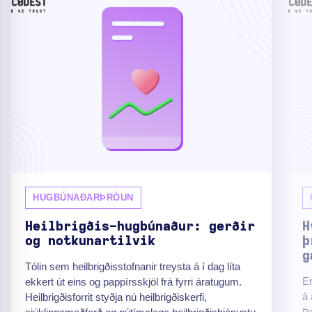
HUGBÚNAÐARÞRÓUN
Heilbrigðis-hugbúnaður: gerðir
H
og notkunartilvik
þ
g
Tólin sem heilbrigðisstofnanir treysta á í dag líta
Er
ekkert út eins og pappírsskjöl frá fyrri áratugum.
á
Heilbrigðisforrit styðja nú heilbrigðiskerfi,
Þe