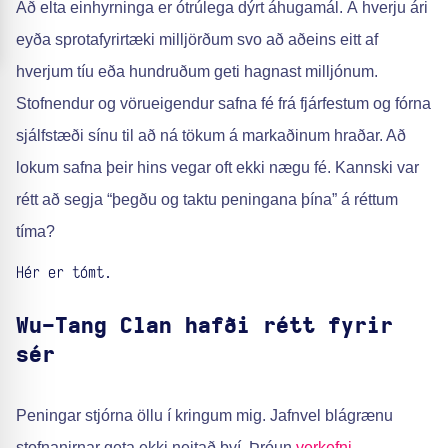
Að elta einhyrninga er ótrúlega dýrt áhugamál. Á hverju ári
eyða sprotafyrirtæki milljörðum svo að aðeins eitt af
hverjum tíu eða hundruðum geti hagnast milljónum.
Stofnendur og vörueigendur safna fé frá fjárfestum og fórna
sjálfstæði sínu til að ná tökum á markaðinum hraðar. Að
lokum safna þeir hins vegar oft ekki nægu fé. Kannski var
rétt að segja “þegðu og taktu peningana þína” á réttum
tíma?
Hér er tómt.
Wu-Tang Clan hafði rétt fyrir
sér
Peningar stjórna öllu í kringum mig. Jafnvel blágrænu
stofnanirnar geta ekki neitað því. Þróun
verkefni