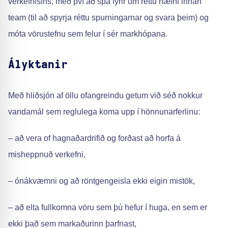
verkefnisins, með því að spá fyrir um réttu hæfni innan
team (til að spyrja réttu spurningarnar og svara þeim) og
móta vörustefnu sem felur í sér markhópana.
Ályktanir
Með hliðsjón af öllu ofangreindu getum við séð nokkur
vandamál sem reglulega koma upp í hönnunarferlinu:
– að vera of hagnaðardrifið og forðast að horfa á
misheppnuð verkefni,
– ónákvæmni og að röntgengeisla ekki eigin mistök,
– að elta fullkomna vöru sem þú hefur í huga, en sem er
ekki það sem markaðurinn þarfnast,