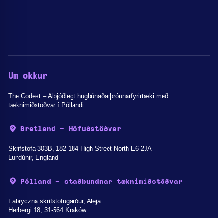
Um okkur
The Codest – Alþjóðlegt hugbúnaðarþróunarfyrirtæki með
tæknimiðstöðvar í Póllandi.
Bretland - Höfuðstöðvar
Skrifstofa 303B, 182-184 High Street North E6 2JA
Lundúnir, England
Pólland - staðbundnar tæknimiðstöðvar
Fabryczna skrifstofugarður, Aleja
Herbergi 18, 31-564 Kraków