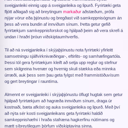
sveigjanleiki einnig upp á sveigjanleika og lipurð. Fyrirtæki geta
fljótt aðlagað sig að breytingum
markaður
aðstæðum, prófa
nýjar vörur eða þjónustu og bregðast við samkeppnisógnum án
þess að vera bundin af innviðum sínum. Þetta getur gefið
fyrirtækjum samkeppnisforskot og hjálpað þeim að vera skrefi á
undan í hraðri þróun viðskiptaumhverfis.
Til að ná sveigjanleika í skýjaþjónustu nota fyrirtæki yfirleitt
samsetningu sjálfvirknivæðingar-, eftirlits- og samhæfingartóla.
Þessi tól gera fyrirtækjum kleift að setja upp reglur og stefnur
sem skilgreina hvenær og hvernig skuli stækka eða minnka
úrræði, auk þess sem þau geta fylgst með frammistöðuvísum
og gert breytingar í rauntíma.
Almennt er sveigjanleiki í skýjaþjónustu öflugt hugtak sem getur
hjálpað fyrirtækjum að hagræða innviðum sínum, draga úr
kostnaði, bæta afköst og auka sveigjanleika og lipurð. Með því
að nýta sér kosti sveigjanleikans geta fyrirtæki haldið
samkeppnishæfni í hraða stafræna hagkerfinu nútímans og
mætt síbreytilegum þörfum viðskiptavina sinna.