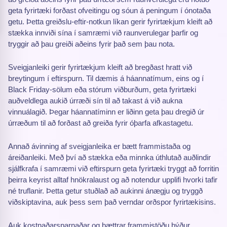
geta fyrirtæki forðast ofveitingu og sóun á peningum í ónotaða
getu. Þetta greiðslu-eftir-notkun líkan gerir fyrirtækjum kleift að
stækka innviði sína í samræmi við raunverulegar þarfir og
tryggir að þau greiði aðeins fyrir það sem þau nota.
Sveigjanleiki gerir fyrirtækjum kleift að bregðast hratt við
breytingum í eftirspurn. Til dæmis á háannatímum, eins og í
Black Friday-sölum eða stórum viðburðum, geta fyrirtæki
auðveldlega aukið úrræði sín til að takast á við aukna
vinnuálagið. Þegar háannatíminn er liðinn geta þau dregið úr
úrræðum til að forðast að greiða fyrir óþarfa afkastagetu.
Annað ávinning af sveigjanleika er bætt frammistaða og
áreiðanleiki. Með því að stækka eða minnka úthlutað auðlindir
sjálfkrafa í samræmi við eftirspurn geta fyrirtæki tryggt að forritin
þeirra keyrist alltaf hnökralaust og að notendur upplifi hvorki tafir
né truflanir. Þetta getur stuðlað að aukinni ánægju og tryggð
viðskiptavina, auk þess sem það verndar orðspor fyrirtækisins.
Auk kostnaðarsparnaðar og bættrar frammistöðu býður