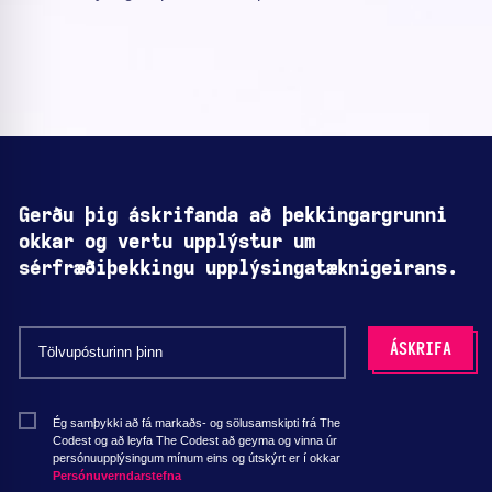
Gerðu þig áskrifanda að þekkingargrunni
okkar og vertu upplýstur um
sérfræðiþekkingu upplýsingatæknigeirans.
Ég samþykki að fá markaðs- og sölusamskipti frá The
Codest og að leyfa The Codest að geyma og vinna úr
persónuupplýsingum mínum eins og útskýrt er í okkar
Persónuverndarstefna