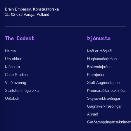
Brain Embassy, Konstruktorska
11, 02-673 Varsjá, Pólland
The Codest
Þjónusta
Heima
Það er ráðgjafi
Um okkur
Hugbúnaðarþróun
Þjónusta
Bakendaþróun
Case Studies
Framþróun
Vitið hvernig
Staff Augmentation
Starfsferilmöguleikar
Þróunaraðilar bakhliðar
Orðabók
Skýjaverkfræðingar
Gagnaverkfræðingar
Annað
Gæðatryggingartæknime