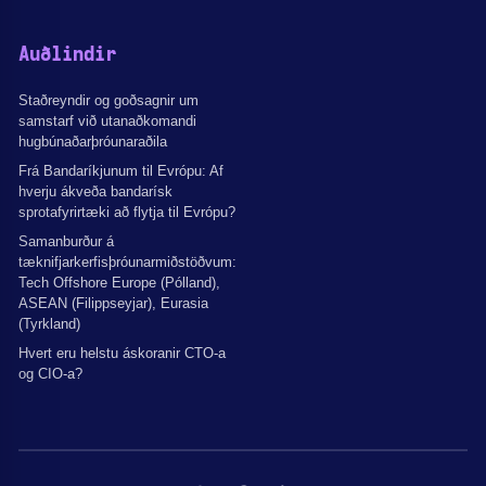
Auðlindir
Staðreyndir og goðsagnir um
samstarf við utanaðkomandi
hugbúnaðarþróunaraðila
Frá Bandaríkjunum til Evrópu: Af
hverju ákveða bandarísk
sprotafyrirtæki að flytja til Evrópu?
Samanburður á
tæknifjarkerfisþróunarmiðstöðvum:
Tech Offshore Europe (Pólland),
ASEAN (Filippseyjar), Eurasia
(Tyrkland)
Hvert eru helstu áskoranir CTO-a
og CIO-a?