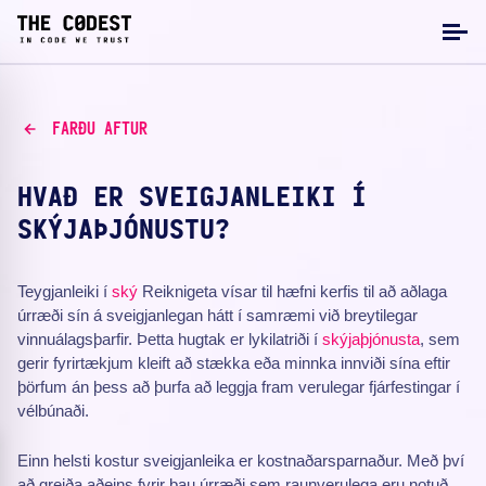
FARÐU AFTUR
HVAÐ ER SVEIGJANLEIKI Í
SKÝJAÞJÓNUSTU?
Teygjanleiki í
ský
Reiknigeta vísar til hæfni kerfis til að aðlaga
úrræði sín á sveigjanlegan hátt í samræmi við breytilegar
vinnuálagsþarfir. Þetta hugtak er lykilatriði í
skýjaþjónusta
, sem
gerir fyrirtækjum kleift að stækka eða minnka innviði sína eftir
þörfum án þess að þurfa að leggja fram verulegar fjárfestingar í
vélbúnaði.
Einn helsti kostur sveigjanleika er kostnaðarsparnaður. Með því
að greiða aðeins fyrir þau úrræði sem raunverulega eru notuð