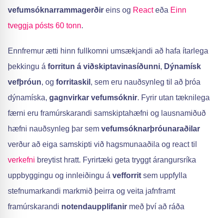
vefumsóknarrammagerðir
eins og
React
eða
Einn
tveggja pósts 60 tonn
.
Ennfremur ætti hinn fullkomni umsækjandi að hafa ítarlega
þekkingu á
forritun á viðskiptavinasíðunni
,
Dýnamísk
vefþróun
, og
forritaskil
, sem eru nauðsynleg til að þróa
dýnamíska,
gagnvirkar vefumsóknir
. Fyrir utan tæknilega
færni eru framúrskarandi samskiptahæfni og lausnamiðuð
hæfni nauðsynleg þar sem
vefumsóknarþróunaraðilar
verður að eiga samskipti við hagsmunaaðila og react til
verkefni
breytist hratt. Fyrirtæki geta tryggt árangursríka
uppbyggingu og innleiðingu á
vefforrit
sem uppfylla
stefnumarkandi markmið þeirra og veita jafnframt
framúrskarandi
notendaupplifanir
með því að ráða