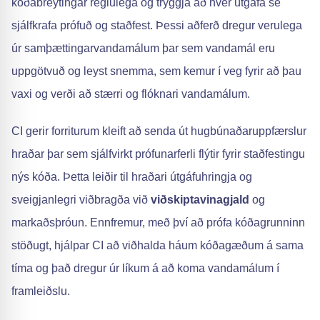
kóðabreytingar reglulega og tryggja að hver útgáfa sé
sjálfkrafa prófuð og staðfest. Þessi aðferð dregur verulega
úr samþættingarvandamálum þar sem vandamál eru
uppgötvuð og leyst snemma, sem kemur í veg fyrir að þau
vaxi og verði að stærri og flóknari vandamálum.
CI gerir forriturum kleift að senda út hugbúnaðaruppfærslur
hraðar þar sem sjálfvirkt prófunarferli flýtir fyrir staðfestingu
nýs kóða. Þetta leiðir til hraðari útgáfuhringja og
sveigjanlegri viðbragða við
viðskiptavinagjald
og
markaðsþróun. Ennfremur, með því að prófa kóðagrunninn
stöðugt, hjálpar CI að viðhalda háum kóðagæðum á sama
tíma og það dregur úr líkum á að koma vandamálum í
framleiðslu.