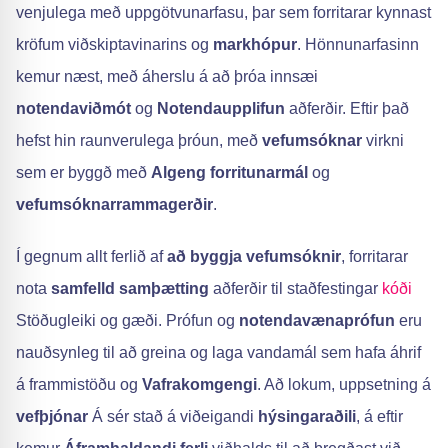
venjulega með uppgötvunarfasu, þar sem forritarar kynnast
kröfum viðskiptavinarins og
markhópur
. Hönnunarfasinn
kemur næst, með áherslu á að þróa innsæi
notendaviðmót
og
Notendaupplifun
aðferðir. Eftir það
hefst hin raunverulega þróun, með
vefumsóknar
virkni
sem er byggð með
Algeng forritunarmál
og
vefumsóknarrammagerðir
.
Í gegnum allt ferlið af
að byggja vefumsóknir
, forritarar
nota
samfelld samþætting
aðferðir til staðfestingar
kóði
Stöðugleiki og gæði. Prófun og
notendavænaprófun
eru
nauðsynleg til að greina og laga vandamál sem hafa áhrif
á frammistöðu og
Vafrakomgengi
. Að lokum, uppsetning á
vefþjónar
Á sér stað á viðeigandi
hýsingaraðili
, á eftir