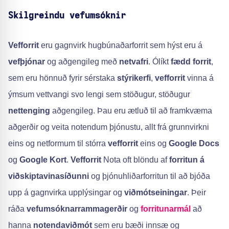
Skilgreindu vefumsóknir
Vefforrit
eru gagnvirk hugbúnaðarforrit sem hýst eru á
vefþjónar
og aðgengileg með
netvafri
. Ólíkt
fædd forrit
,
sem eru hönnuð fyrir sérstaka
stýrikerfi
,
vefforrit
vinna á
ýmsum vettvangi svo lengi sem stöðugur, stöðugur
nettenging
aðgengileg. Þau eru ætluð til að framkvæma
aðgerðir og veita notendum þjónustu, allt frá grunnvirkni
eins og netformum til stórra
vefforrit
eins og
Google Docs
og
Google Kort
.
Vefforrit
Nota oft blöndu af
forritun á
viðskiptavinasíðunni
og þjónuhliðarforritun til að bjóða
upp á gagnvirka upplýsingar og
viðmótseiningar
. Þeir
ráða
vefumsóknarrammagerðir
og
forritunarmál
að
hanna
notendaviðmót
sem eru bæði innsæ og