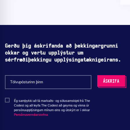
Gerðu þig áskrifanda að þekkingargrunni
okkar og vertu upplýstur um
sérfræðiþekkingu upplýsingatæknigeirans.
Ég samþykki að fá markaðs- og sölusamskipti frá The
Codest og að leyfa The Codest að geyma og vinna úr
persónuupplýsingum mínum eins og útskýrt er í okkar
Persónuverndarstefna