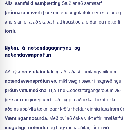
Alls,
samfelld samþætting
Stuðlar að samstarfi
þróunarumhverfi
þar sem endurgjöfarlotur eru stuttar og
áherslan er á að skapa hratt traust og áreiðanleg netkerfi
forrit
.
Nýtni á notendagagnrýni og
notendavænprófun
Að nýta
notendainntak
og að ráðast í umfangsmiklum
notendavænaprófun
eru mikilvægir þættir í hagræðingu
þróun vefumsókna
. Hjá The Codest forgangsröðum við
þessum meginreglum til að tryggja að okkar
forrit
ekki
aðeins uppfylla tæknilegar kröfur heldur einnig fara fram úr
Væntingar notanda
. Með því að óska virkt eftir innslátt frá
mögulegir notendur
og hagsmunaaðilar, fáum við