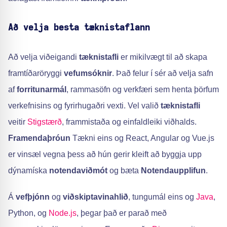
Að velja besta tæknistaflann
Að velja viðeigandi
tæknistafli
er mikilvægt til að skapa
framtíðaröryggi
vefumsóknir
. Það felur í sér að velja safn
af
forritunarmál
, rammasöfn og verkfæri sem henta þörfum
verkefnisins og fyrirhugaðri vexti. Vel valið
tæknistafli
veitir
Stigstærð
, frammistaða og einfaldleiki viðhalds.
Framendaþróun
Tækni eins og React, Angular og Vue.js
er vinsæl vegna þess að hún gerir kleift að byggja upp
dýnamíska
notendaviðmót
og bæta
Notendaupplifun
.
Á
vefþjónn
og
viðskiptavinahlið
, tungumál eins og
Java
,
Python, og
Node.js
, þegar það er parað með