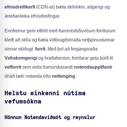
efnisdreifikerfi
(CDN-ar) bæta skilvirkni, aðgengi og
áreiðanleika efnisdreifingar.
Ennfremur gerir eftirlit með frammistöðuvísum forriturum
kleift að stilla og bæta viðbragðshraða netþjónustunnar
sinnar stöðugt.
forrit
. Með því að forgangsraða
Vafrakomgengi
og hraðabestun, forritarar geta búið til
vefforrit
sem veita framúrskarandi
notendaupplifanir
óháð tæki notanda eða
nettenging
.
Helstu einkenni nútíma
vefumsókna
Hönnun
Notendaviðmót
og reynslur