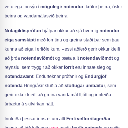
verulega innsýn í
mögulegir notendur
, kröfur þeirra, óskir
þeirra og vandamálasvið þeirra.
Notagildisprófun
hjálpar okkur að sjá hvernig
notendur
eiga samskipti
með forritinu og greina staði þar sem þau
kunna að eiga í erfiðleikum. Þessi aðferð gerir okkur kleift
að þróa
notendaviðmót
og bæta allt
notendaviðmót
og
reynslu, sem tryggir að okkar
forrit
eru innsæisleg og
notendavænt
. Endurteknar prófanir og
Endurgjöf
notenda
Hringrásir stuðla að
stöðugar umbætur
, sem
gerir okkur kleift að greina vandamál fljótt og innleiða
úrbætur á skilvirkan hátt.
Innleiða þessar innsæi um allt
Ferli vefforritagerðar
tryggir að hið fullunna
vara
mætir
þarfir notenda
og veitir