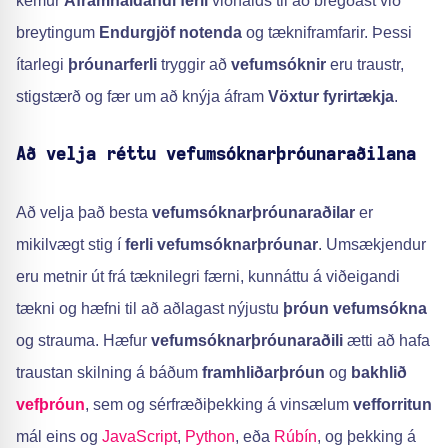
kemur
Áframhaldandi ferli
viðhalds til að bregðast við
breytingum
Endurgjöf notenda
og tækniframfarir. Þessi
ítarlegi
þróunarferli
tryggir að
vefumsóknir
eru traustr,
stigstærð og fær um að knýja áfram
Vöxtur fyrirtækja
.
Að velja réttu vefumsóknarþróunaraðilana
Að velja það besta
vefumsóknarþróunaraðilar
er
mikilvægt stig í
ferli vefumsóknarþróunar
. Umsækjendur
eru metnir út frá tæknilegri færni, kunnáttu á viðeigandi
tækni og hæfni til að aðlagast nýjustu
þróun vefumsókna
og strauma. Hæfur
vefumsóknarþróunaraðili
ætti að hafa
traustan skilning á báðum
framhliðarþróun
og
bakhlið
vefþróun
, sem og sérfræðiþekking á vinsælum
vefforritun
mál eins og
JavaScript
,
Python
, eða
Rúbín
, og þekking á