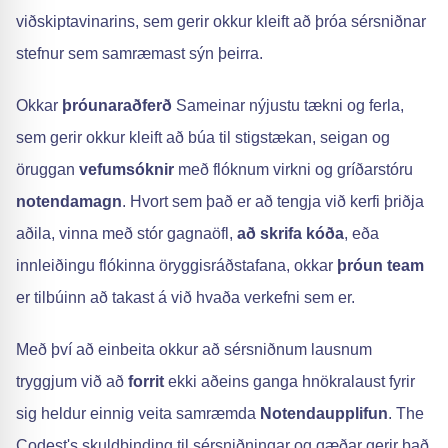
viðskiptavinarins, sem gerir okkur kleift að þróa sérsniðnar
stefnur sem samræmast sýn þeirra.
Okkar
þróunaraðferð
Sameinar nýjustu tækni og ferla,
sem gerir okkur kleift að búa til stigstækan, seigan og
öruggan
vefumsóknir
með flóknum virkni og gríðarstóru
notendamagn
. Hvort sem það er að tengja við kerfi þriðja
aðila, vinna með stór gagnaöfl,
að skrifa kóða
, eða
innleiðingu flókinna öryggisráðstafana, okkar
þróun team
er tilbúinn að takast á við hvaða verkefni sem er.
Með því að einbeita okkur að sérsniðnum lausnum
tryggjum við að
forrit
ekki aðeins ganga hnökralaust fyrir
sig heldur einnig veita samræmda
Notendaupplifun
. The
Codest's skuldbinding til sérsniðningar og gæðar gerir það