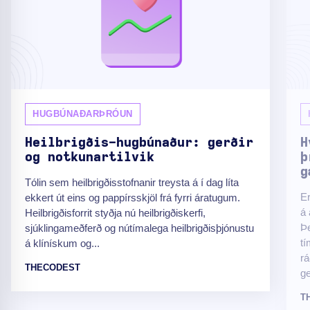
HUGBÚNAÐARÞRÓUN
Heilbrigðis-hugbúnaður: gerðir
H
og notkunartilvik
þ
g
Tólin sem heilbrigðisstofnanir treysta á í dag líta
Er
ekkert út eins og pappírsskjöl frá fyrri áratugum.
á
Heilbrigðisforrit styðja nú heilbrigðiskerfi,
Þe
sjúklingameðferð og nútímalega heilbrigðisþjónustu
tí
á klínískum og...
rá
THECODEST
ge
T