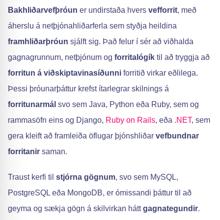
Bakhliðarvefþróun
er undirstaða hvers
vefforrit
, með
áherslu á netþjónahliðarferla sem styðja heildina
framhliðarþróun
sjálft sig. Það felur í sér að viðhalda
gagnagrunnum, netþjónum og
forritalógík
til að tryggja að
forritun á viðskiptavinasíðunni
forritið virkar eðlilega.
Þessi þróunarþáttur krefst ítarlegrar skilnings á
forritunarmál
svo sem Java, Python eða Ruby, sem og
rammasöfn eins og Django,
Ruby on Rails
, eða
.NET
, sem
gera kleift að framleiða öflugar þjónshliðar
vefbundnar
forritanir
saman.
Traust kerfi til
stjórna gögnum
, svo sem MySQL,
PostgreSQL eða MongoDB, er ómissandi þáttur til að
geyma og sækja gögn á skilvirkan hátt
gagnategundir
.