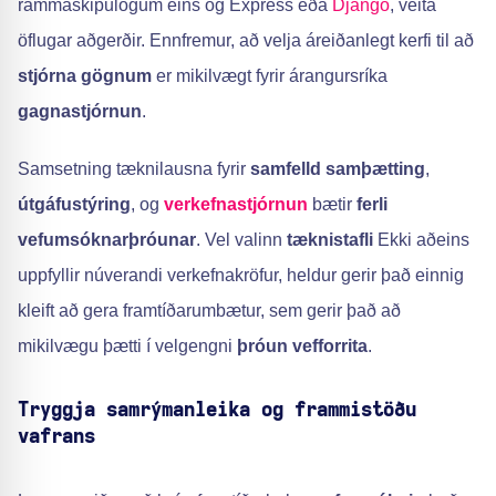
rammaskipulögum eins og Express eða
Django
, veita
öflugar aðgerðir. Ennfremur, að velja áreiðanlegt kerfi til að
stjórna gögnum
er mikilvægt fyrir árangursríka
gagnastjórnun
.
Samsetning tæknilausna fyrir
samfelld samþætting
,
útgáfustýring
, og
verkefnastjórnun
bætir
ferli
vefumsóknarþróunar
. Vel valinn
tæknistafli
Ekki aðeins
uppfyllir núverandi verkefnakröfur, heldur gerir það einnig
kleift að gera framtíðarumbætur, sem gerir það að
mikilvægu þætti í velgengni
þróun vefforrita
.
Tryggja samrýmanleika og frammistöðu
vafrans