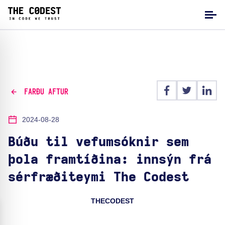
FARÐU AFTUR
2024-08-28
Búðu til vefumsóknir sem
þola framtíðina: innsýn frá
sérfræðiteymi The Codest
THECODEST