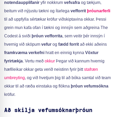
notendaupplifanir
yfir nokkrum
vefvafra
og tækjum,
beitum við nýjustu tækni og ítarlega
vefforrit
þróunarferli
til að uppfylla sértækar kröfur viðskiptavina okkar. Þessi
grein mun kafa ofan í tækni og innsýn sem aðgreina The
Codest á sviði
þróun vefforrita
, sem veitir þér innsýn í
hvernig við sköpum
vefur
og
fædd forrit
að ekki aðeins
framkvæma verkefni
hratt en einnig kynna
Vöxtur
fyrirtækja
. Vertu með
okkur
Þegar við kannum hvernig
hæfileikar okkar geta verið neistinn fyrir þitt
stafræn
umbreyting
, og við hvetjum þig til að bóka samtal við team
okkar til að ræða einstaka og flókna
þróun vefumsókna
kröfur.
Að skilja vefumsóknarþróun