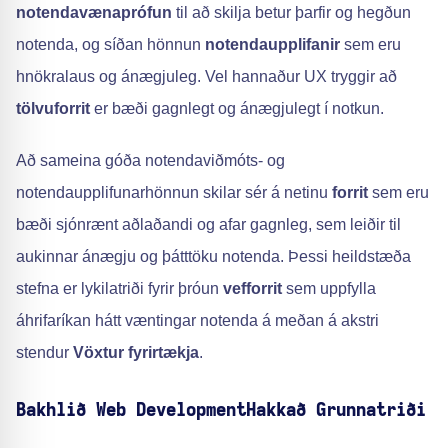
notendavænaprófun
til að skilja betur þarfir og hegðun
notenda, og síðan hönnun
notendaupplifanir
sem eru
hnökralaus og ánægjuleg. Vel hannaður UX tryggir að
tölvuforrit
er bæði gagnlegt og ánægjulegt í notkun.
Að sameina góða notendaviðmóts- og
notendaupplifunarhönnun skilar sér á netinu
forrit
sem eru
bæði sjónrænt aðlaðandi og afar gagnleg, sem leiðir til
aukinnar ánægju og þátttöku notenda. Þessi heildstæða
stefna er lykilatriði fyrir þróun
vefforrit
sem uppfylla
áhrifaríkan hátt væntingar notenda á meðan á akstri
stendur
Vöxtur fyrirtækja
.
Bakhlið Web DevelopmentHakkað Grunnatriði