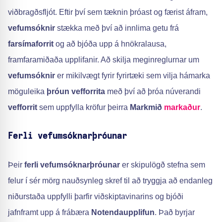
viðbragðsfljót. Eftir því sem tæknin þróast og færist áfram,
vefumsóknir
stækka með því að innlima getu frá
farsímaforrit
og að bjóða upp á hnökralausa,
framfaramiðaða upplifanir. Að skilja meginreglurnar um
vefumsóknir
er mikilvægt fyrir fyrirtæki sem vilja hámarka
möguleika
þróun vefforrita
með því að þróa núverandi
vefforrit
sem uppfylla kröfur þeirra
Markmið
markaður
.
Ferli vefumsóknarþróunar
Þeir
ferli vefumsóknarþróunar
er skipulögð stefna sem
felur í sér mörg nauðsynleg skref til að tryggja að endanleg
niðurstaða uppfylli þarfir viðskiptavinarins og bjóði
jafnframt upp á frábæra
Notendaupplifun
. Það byrjar