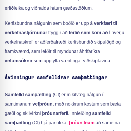
erfiðleika og viðhalda háum gæðastöðlum.
Kerfisbundna nálgunin sem boðið er upp á
verkfæri til
verkefnastjórnunar
tryggir að
ferlið sem kom að
Í hverju
verkefnaskrefi er aðferðafræði kerfisbundið skipulögð og
framkvæmd, sem leiðir til myndunar áhrifaríkra
vefumsóknir
sem uppfylla væntingar viðskiptavina.
Ávinningur samfelldrar samþættingar
Samfelld samþætting
(CI) er mikilvæg nálgun í
samtímanum
vefþróun
, með nokkrum kostum sem bæta
gæði og skilvirkni
þróunarferli
. Innleiðing
samfelld
samþætting
(CI) hjálpar okkar
þróun team
að sameina