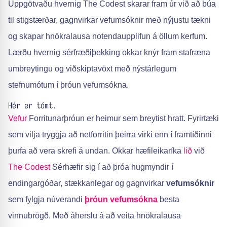
Uppgötvaðu hvernig The Codest skarar fram úr við að búa
til stigstærðar, gagnvirkar vefumsóknir með nýjustu tækni
og skapar hnökralausa notendaupplifun á öllum kerfum.
Lærðu hvernig sérfræðiþekking okkar knýr fram stafræna
umbreytingu og viðskiptavöxt með nýstárlegum
stefnumótum í þróun vefumsókna.
Hér er tómt.
Vefur
Forritunarþróun er heimur sem breytist hratt. Fyrirtæki
sem vilja tryggja að netforritin þeirra virki enn í framtíðinni
þurfa að vera skrefi á undan. Okkar hæfileikaríka
lið
við
The Codest
Sérhæfir sig í að þróa hugmyndir í
endingargóðar, stækkanlegar og gagnvirkar
vefumsóknir
sem fylgja núverandi
þróun vefumsókna
besta
vinnubrögð. Með áherslu á að veita hnökralausa