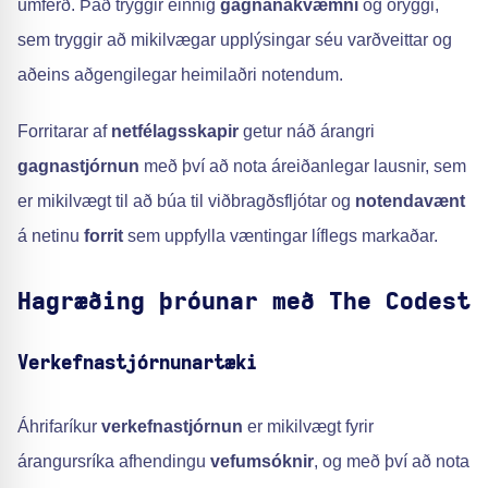
umferð. Það tryggir einnig
gagnanákvæmni
og öryggi,
sem tryggir að mikilvægar upplýsingar séu varðveittar og
aðeins aðgengilegar heimilaðri notendum.
Forritarar af
netfélagsskapir
getur náð árangri
gagnastjórnun
með því að nota áreiðanlegar lausnir, sem
er mikilvægt til að búa til viðbragðsfljótar og
notendavænt
á netinu
forrit
sem uppfylla væntingar líflegs markaðar.
Hagræðing þróunar með The Codest
Verkefnastjórnunartæki
Áhrifaríkur
verkefnastjórnun
er mikilvægt fyrir
árangursríka afhendingu
vefumsóknir
, og með því að nota