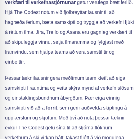
verkfæri til verkefnastjórnunar
getur verulega bætt ferlið.
Hjá The Codest notum við fjölbreyttar lausnir til að
hagræða ferlum, bæta samskipti og tryggja að verkefni ljúki
á réttum tíma. Jira, Trello og Asana eru gagnleg verkfæri til
að skipuleggja vinnu, setja tímaramma og fylgjast með
framvindu, sem hjálpa teams að vera samstilltir og
einbeittir.
Þessar tæknilausnir gera meðlimum team kleift að eiga
samskipti í rauntíma og veita skýra mynd af verkefnisfösum
og einstaklingsbundnum ábyrgðum. Þær eiga einnig
samskipti við aðra
forrit
, sem gerir auðvelda skiptingu á
uppfærslum og skjölum. Með því að nota þessar tæknir
eykur The Codest getu sína til að stjórna flóknum
verkefnum á skilvirkan hátt, takast fljótt á við mögulega