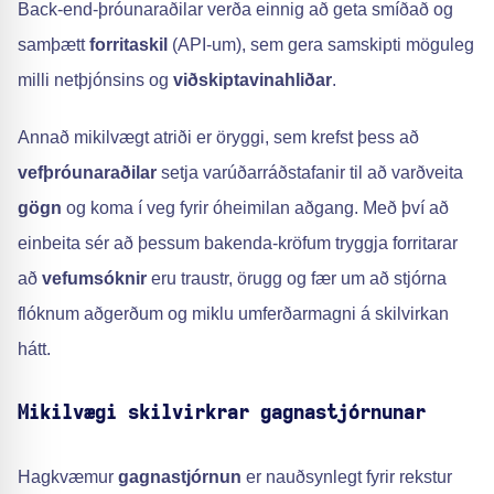
Back-end-þróunaraðilar verða einnig að geta smíðað og
samþætt
forritaskil
(API-um), sem gera samskipti möguleg
milli netþjónsins og
viðskiptavinahliðar
.
Annað mikilvægt atriði er öryggi, sem krefst þess að
vefþróunaraðilar
setja varúðarráðstafanir til að varðveita
gögn
og koma í veg fyrir óheimilan aðgang. Með því að
einbeita sér að þessum bakenda-kröfum tryggja forritarar
að
vefumsóknir
eru traustr, örugg og fær um að stjórna
flóknum aðgerðum og miklu umferðarmagni á skilvirkan
hátt.
Mikilvægi skilvirkrar gagnastjórnunar
Hagkvæmur
gagnastjórnun
er nauðsynlegt fyrir rekstur