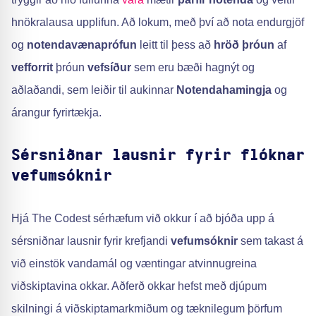
hnökralausa upplifun. Að lokum, með því að nota endurgjöf
og
notendavænaprófun
leitt til þess að
hröð þróun
af
vefforrit
þróun
vefsíður
sem eru bæði hagnýt og
aðlaðandi, sem leiðir til aukinnar
Notendahamingja
og
árangur fyrirtækja.
Sérsniðnar lausnir fyrir flóknar
vefumsóknir
Hjá The Codest sérhæfum við okkur í að bjóða upp á
sérsniðnar lausnir fyrir krefjandi
vefumsóknir
sem takast á
við einstök vandamál og væntingar atvinnugreina
viðskiptavina okkar. Aðferð okkar hefst með djúpum
skilningi á viðskiptamarkmiðum og tæknilegum þörfum