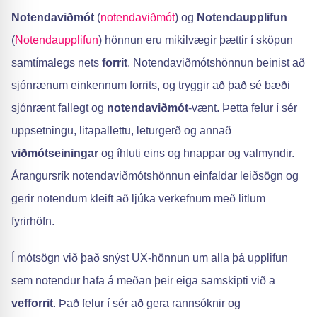
Notendaviðmót
(
notendaviðmót
) og
Notendaupplifun
(
Notendaupplifun
) hönnun eru mikilvægir þættir í sköpun
samtímalegs nets
forrit
. Notendaviðmótshönnun beinist að
sjónrænum einkennum forrits, og tryggir að það sé bæði
sjónrænt fallegt og
notendaviðmót
-vænt. Þetta felur í sér
uppsetningu, litapallettu, leturgerð og annað
viðmótseiningar
og íhluti eins og hnappar og valmyndir.
Árangursrík notendaviðmótshönnun einfaldar leiðsögn og
gerir notendum kleift að ljúka verkefnum með litlum
fyrirhöfn.
Í mótsögn við það snýst UX-hönnun um alla þá upplifun
sem notendur hafa á meðan þeir eiga samskipti við a
vefforrit
. Það felur í sér að gera rannsóknir og