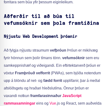
forritara sem búa yfir þessum eiginleikum.
Aðferðir til að búa til
vefumsóknir sem þola framtíðina
Nýjustu Web Development þróanir
Að fylgja nýjustu straumum
vefþróun
Þróun er mikilvæg
fyrir hönnun sem þolir tímans tönn.
vefumsóknir
sem eru
samkeppnishæf og viðeigandi. Ein eftirtektarverð þróun er
vöxtur
Framþróuð vefforrit
(PWAs), sem bjóða notendum
upp á blöndu af net- og
fædd forrit
upplifanir, þar á meðal
afslóðsgetu og hraðari hleðslutíma. Önnur þróun er
vaxandi notkun
framfarasinnaður
JavaScript
rammasamningar
eins og
Vue
.js og React, sem auðvelda