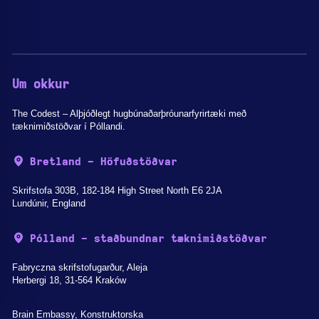
Um okkur
The Codest – Alþjóðlegt hugbúnaðarþróunarfyrirtæki með
tæknimiðstöðvar í Póllandi.
Bretland - Höfuðstöðvar
Skrifstofa 303B, 182-184 High Street North E6 2JA
Lundúnir, England
Pólland - staðbundnar tæknimiðstöðvar
Fabryczna skrifstofugarður, Aleja
Herbergi 18, 31-564 Kraków
Brain Embassy, Konstruktorska