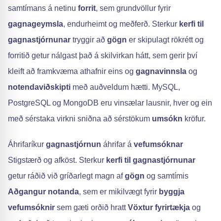
samtímans á netinu
forrit
, sem grundvöllur fyrir
gagnageymsla
, endurheimt og meðferð. Sterkur
kerfi til
gagnastjórnunar
tryggir að
gögn
er skipulagt rökrétt og
forritið getur nálgast það á skilvirkan hátt, sem gerir því
kleift að framkvæma athafnir eins og
gagnavinnsla
og
notendaviðskipti
með auðveldum hætti. MySQL,
PostgreSQL og MongoDB eru vinsælar lausnir, hver og ein
með sérstaka virkni sniðna að sérstökum
umsókn
kröfur.
Áhrifaríkur
gagnastjórnun
áhrifar á
vefumsóknar
Stigstærð og afköst. Sterkur
kerfi til gagnastjórnunar
getur ráðið við gríðarlegt magn af
gögn
og samtímis
Aðgangur notanda
, sem er mikilvægt fyrir
byggja
vefumsóknir
sem gæti orðið hratt
Vöxtur fyrirtækja
og