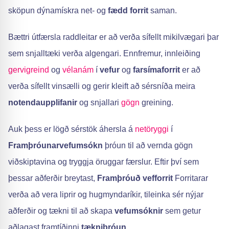
sköpun dýnamískra net- og
fædd forrit
saman.
Bættri útfærsla raddleitar er að verða sífellt mikilvægari þar
sem snjalltæki verða algengari. Ennfremur, innleiðing
gervigreind
og
vélanám
í
vefur
og
farsímaforrit
er að
verða sífellt vinsælli og gerir kleift að sérsníða meira
notendaupplifanir
og snjallari
gögn
greining.
Auk þess er lögð sérstök áhersla á
netöryggi
í
Framþróunarvefumsókn
þróun til að vernda gögn
viðskiptavina og tryggja öruggar færslur. Eftir því sem
þessar aðferðir breytast,
Framþróuð vefforrit
Forritarar
verða að vera liprir og hugmyndaríkir, tileinka sér nýjar
aðferðir og tækni til að skapa
vefumsóknir
sem getur
aðlagast framtíðinni
tækniþróun
.