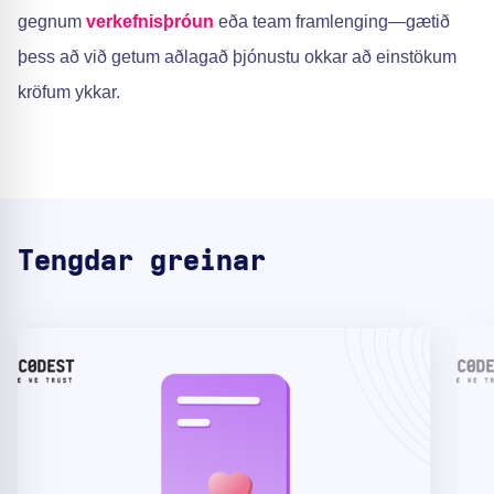
gegnum
verkefnisþróun
eða team framlenging—gætið
þess að við getum aðlagað þjónustu okkar að einstökum
kröfum ykkar.
Tengdar greinar