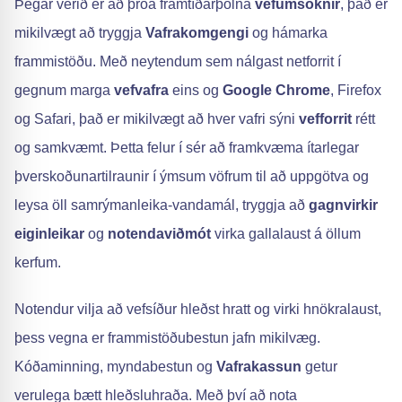
Þegar verið er að þróa framtíðarþolna
vefumsóknir
, það er
mikilvægt að tryggja
Vafrakomgengi
og hámarka
frammistöðu. Með neytendum sem nálgast netforrit í
gegnum marga
vefvafra
eins og
Google Chrome
, Firefox
og Safari, það er mikilvægt að hver vafri sýni
vefforrit
rétt
og samkvæmt. Þetta felur í sér að framkvæma ítarlegar
þverskoðunartilraunir í ýmsum vöfrum til að uppgötva og
leysa öll samrýmanleika-vandamál, tryggja að
gagnvirkir
eiginleikar
og
notendaviðmót
virka gallalaust á öllum
kerfum.
Notendur vilja að vefsíður hleðst hratt og virki hnökralaust,
þess vegna er frammistöðubestun jafn mikilvæg.
Kóðaminning, myndabestun og
Vafrakassun
getur
verulega bætt hleðsluhraða. Með því að nota