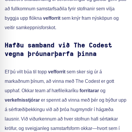
að fullkomnum samstarfsaðila fyrir stofnanir sem vilja
byggja upp flókna
vefforrit
sem knýr fram nýsköpun og
veitir samkeppnisforskot.
Hafðu samband við The Codest
vegna þróunarþarfa þinna
Ef þú vilt búa til topp
vefforrit
sem sker sig úr á
markaðnum þínum, að vinna með The Codest er gott
upphaf. Okkar team af hæfileikaríku
forritarar
og
verkefnisstjórar
er spennt að vinna með þér og býður upp
á sérfræðiþekkingu við að þróa hugmyndir í hágæða
lausnir. Við viðurkennum að hver stofnun hafi sértækar
kröfur, og sveigjanleg samstarfsform okkar—hvort sem í