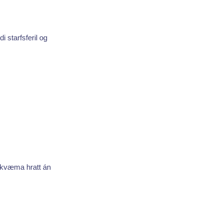
 starfsferil og
amkvæma hratt án