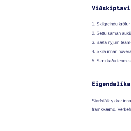
Viðskiptavi
Skilgreindu kröfu
Settu saman aukið
Bæta nýjum team
Skila innan núve
Stækkaðu team-st
Eigendalíka
Starfsfólk ykkar inn
framkvæmd. Verkefna