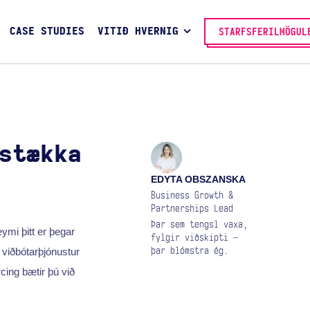
CASE STUDIES
VITIÐ HVERNIG
STARFSFERILMÖGUL
stækka
EDYTA OBSZANSKA
Business Growth &
Partnerships Lead
Þar sem tengsl vaxa,
ymi þitt er þegar
fylgir viðskipti —
 viðbótarþjónustur
þar blómstra ég.
cing bætir þú við