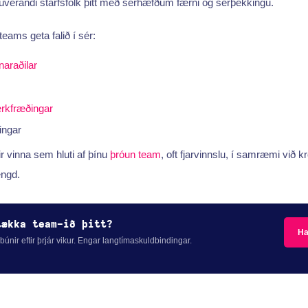
núverandi starfsfólk þitt með sérhæfðum færni og sérþekkingu.
eams geta falið í sér:
araðilar
rkfræðingar
ingar
 vinna sem hluti af þínu
þróun team
, oft fjarvinnslu, í samræmi við k
engd.
tækka team-ið þitt?
Ha
ilbúnir eftir þrjár vikur. Engar langtímaskuldbindingar.