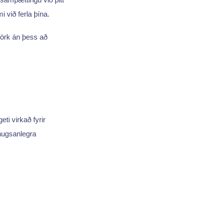
 við ferla þína.
amörk án þess að
eti virkað fyrir
 hugsanlegra