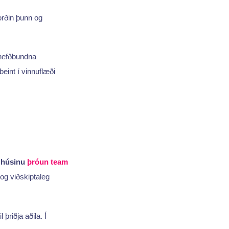
orðin þunn og
 hefðbundna
int í vinnuflæði
í húsinu
þróun team
g viðskiptaleg
il þriðja aðila. Í