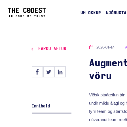
UM OKKUR
ÞJÓNUSTA
2026-01-14
FARÐU AFTUR
Augmen
vöru
Viðskiptaáætlun þín h
undir miklu álagi og
Innihald
fyrir team og starfsf
núverandi team með