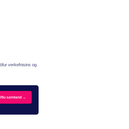
röfur verkefnisins og
fðu samband →