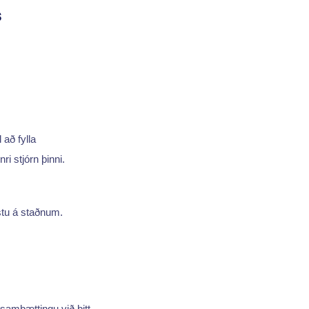
s
 að fylla
i stjórn þinni.
ystu á staðnum.
 samþættingu við þitt