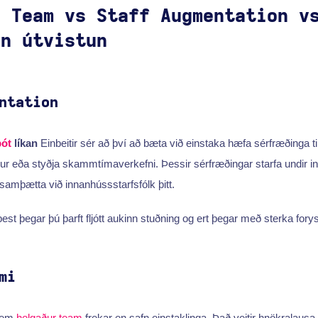
d Team vs Staff Augmentation v
in útvistun
ntation
bót
líkan
Einbeitir sér að því að bæta við einstaka hæfa sérfræðinga til
eða styðja skammtímaverkefni. Þessir sérfræðingar starfa undir innr
samþætta við innanhússstarfsfólk þitt.
best þegar þú þarft fljótt aukinn stuðning og ert þegar með sterka for
mi
 sem
helgaður team
frekar en safn einstaklinga. Það veitir hnökralausa