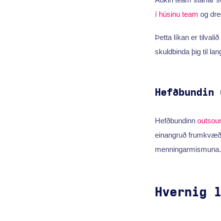
í húsinu team
og dreg
Þetta líkan er tilval
skuldbinda þig til l
Hefðbundin 
Hefðbundinn
outsour
einangruð frumkvæði,
menningarmismuna.
Hvernig 