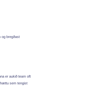
um og bregðast
na er aukið team oft
áhættu sem tengist