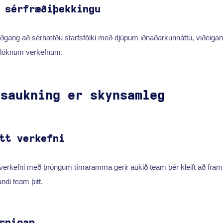
 sérfræðiþekkingu
ðgang að sérhæfðu starfsfólki með djúpum iðnaðarkunnáttu, viðeigandi
flóknum verkefnum.
ðsaukning er skynsamleg
tt verkefni
t verkefni með þröngum tímaramma gerir aukið team þér kleift að fr
ndi team þitt.
rnigap