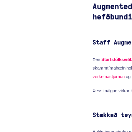
Augmente
hefðbund
Staff Augme
Þeir
Starfsfólksvið
skammtímahæfniholur 
verkefnastjórnun
og 
Þessi nálgun virkar 
Stækkað tey
Aukin team starfar