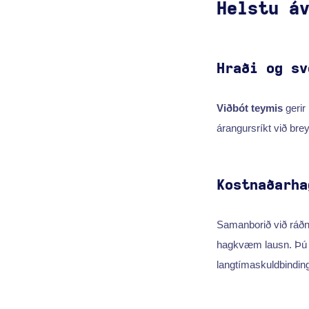
Helstu á
Hraði og sv
Viðbót teymis
gerir 
árangursríkt við bre
Kostnaðarha
Samanborið við ráð
hagkvæm lausn. Þú f
langtímaskuldbindin