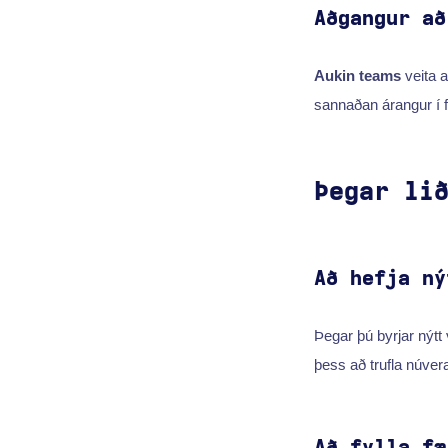
Aðgangur að
Aukin teams
veita a
sannaðan árangur í 
Þegar li
Að hefja ný
Þegar þú byrjar nýt
þess að trufla núvera
Að fylla fæ