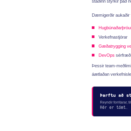
staðinn styrkir það 
Dæmigerðir aukaðir t
Hugbúnaðarþróun
Verkefnastjórar
Gæðatrygging
ve
DevOps
sérfræð
Þessir team-meðlimir
áætlaðan verkefnisl
Þarftu að s
Reyndir forritarar, t
Hér er tómt.