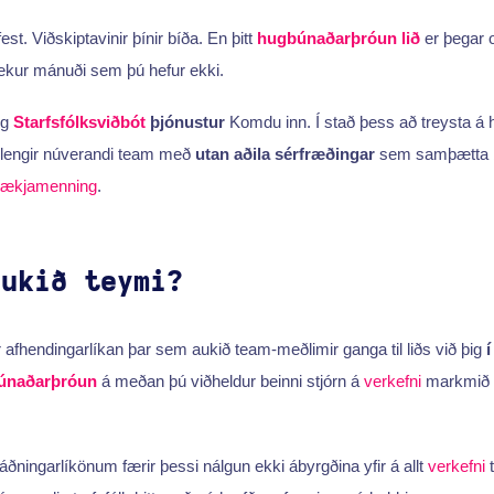
est. Viðskiptavinir þínir bíða. En þitt
hugbúnaðarþróun
lið
er þegar 
tekur mánuði sem þú hefur ekki.
g
Starfsfólksviðbót
þjónustur
Komdu inn. Í stað þess að treysta á
mlengir núverandi team með
utan aðila sérfræðingar
sem samþætta be
rtækjamenning
.
aukið teymi?
 afhendingarlíkan þar sem aukið team-meðlimir ganga til liðs við þig
únaðarþróun
á meðan þú viðheldur beinni stjórn á
verkefni
markmið o
ðningarlíkönum færir þessi nálgun ekki ábyrgðina yfir á allt
verkefni
t