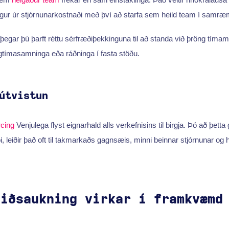
ur úr stjórnunarkostnaði með því að starfa sem heild team í samræmi
ið þegar þú þarft réttu sérfræðiþekkinguna til að standa við þröng tím
angtímasamninga eða ráðninga í fasta stöðu.
útvistun
cing
Venjulega flyst eignarhald alls verkefnisins til birgja. Þó að þetta g
 leiðir það oft til takmarkaðs gagnsæis, minni beinnar stjórnunar og
liðsaukning virkar í framkvæmd