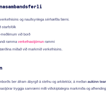
nasambandsferli
r verkefnisins og nauðsynlega sérhæfða færni.
 starfsfólk
-meðlimum við borð
randi ramma
verkefnastjórnun
rammi
ærðina miðað við markmið verkefnisins.
n
anborðs ber áfram ábyrgð á stefnu og arkitektúr, á meðan
aukinn te
stjórar tryggja samræmi milli viðskiptalegra markmiða og afhending