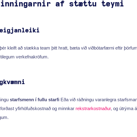
vinningarnir af stættu teymi
eigjanleiki
þér kleift að stækka team þitt hratt, bæta við viðbótarfærni eftir þörf
ytilegum verkefnakröfum.
gkvæmni
ningu
starfsmenn í fullu starfi
Eða við ráðningu varanlegra starfsman
orðast yfirhöfuðskostnað og minnkar
rekstrarkostnaður
, og útrýma 
gum.