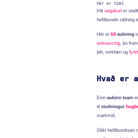
Hér er tómt.
Þitt
vegakort
er staðf
hefðbundin ráðning 
Hér er
lið
aukning
o
outsourcing
, þú fra
þitt, verkfæri og
fyri
Hvað er 
Einn
aukinn team
er
til
stuðningur
hugb
markmið.
Ólíkt hefðbundnum rá