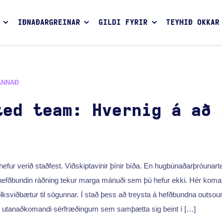
IÐNAÐARGREINAR
GILDI FYRIR
TEYMIÐ OKKAR
ANNAÐ
ted team: Hvernig á að 
efur verið staðfest. Viðskiptavinir þínir bíða. En hugbúnaðarþróunarte
 hefðbundin ráðning tekur marga mánuði sem þú hefur ekki. Hér koma
ólksviðbætur til sögunnar. Í stað þess að treysta á hefðbundna outsour
 utanaðkomandi sérfræðingum sem samþætta sig beint í […]