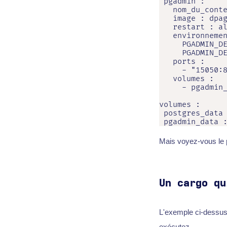
 pgadmin :

   nom_du_conte
   image : dpag
   restart : al
   environnemen
     PGADMIN_DE
     PGADMIN_DE
   ports :

     - "15050:8
   volumes :

     - pgadmin_
volumes :

 postgres_data 
 pgadmin_data 
Mais voyez-vous le 
Un cargo qu
L'exemple ci-dessus
exécutez