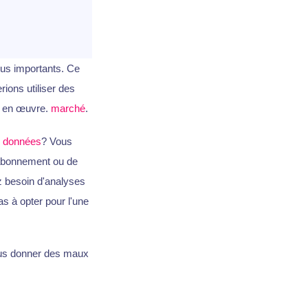
lus importants. Ce
rions utiliser des
se en œuvre.
marché
.
?
données
? Vous
'abonnement ou de
z besoin d'analyses
as à opter pour l'une
vous donner des maux