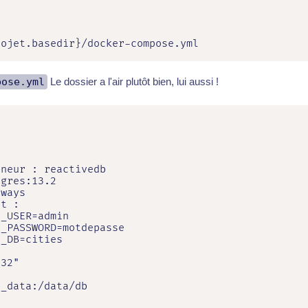


ojet.basedir}/docker-compose.yml

e
pose.yml
Le dossier a l'air plutôt bien, lui aussi !


neur : reactivedb

gres:13.2

ways

t :

_USER=admin

_PASSWORD=motdepasse

_DB=cities

32"

_data:/data/db
