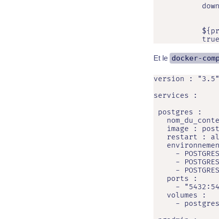
           down
           ${pr
           tru
Et le
docker-com
version : "3.5"
services :

 postgres :

   nom_du_conte
   image : post
   restart : al
   environnemen
     - POSTGRES
     - POSTGRES
     - POSTGRES
   ports :

     - "5432:54
   volumes :

     - postgres