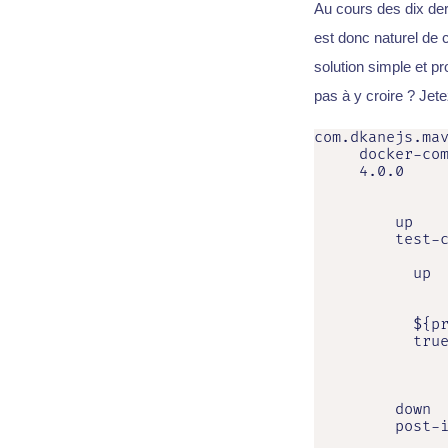
Au cours des dix der
est donc naturel de c
solution simple et pr
pas à y croire ? Jete
com.dkanejs.mav
     docker-com
     4.0.0

         up

         test-c
           up

           ${pr
           true
         down

         post-i