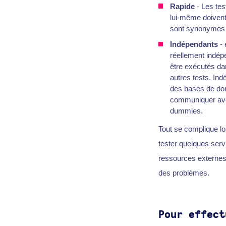
Rapide
- Les tes
lui-même doivent 
sont synonymes d
Indépendants
- 
réellement indépe
être exécutés da
autres tests. In
des bases de don
communiquer ave
dummies.
Tout se complique lo
tester quelques serv
ressources externe
des problèmes.
Pour effect