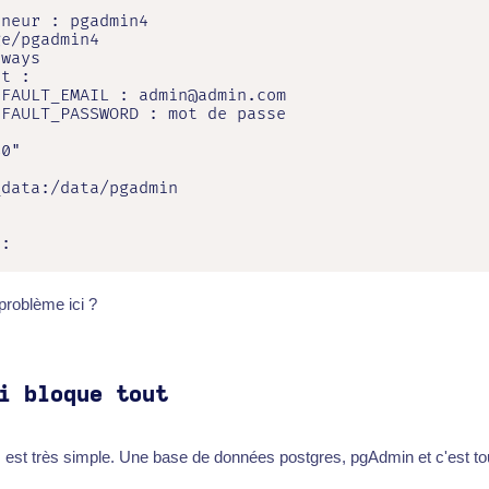
neur : pgadmin4

e/pgadmin4

ways

t :

FAULT_EMAIL : admin@admin.com

FAULT_PASSWORD : mot de passe

0"

data:/data/pgadmin

:

:
problème ici ?
i bloque tout
 est très simple. Une base de données postgres, pgAdmin et c'est to