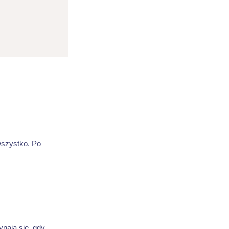
wszystko. Po
nają się, gdy