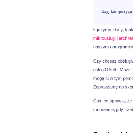
Użyj kompozycji
Łączymy klasy, funk
mikrousługi
i
archite
naszym oprogramowa
Czy chcesz obsługi
usług OAuth. Może Two
mogą ci w tym pomóc.
Zapraszamy do skor
Coś, co sprawia, że
momencie, gdy trzeb