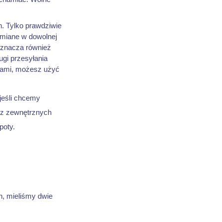
h. Tylko prawdziwie
amiane w dowolnej
 oznacza również
ugi przesyłania
bami, możesz użyć
 jeśli chcemy
ą z zewnętrznych
poty.
h, mieliśmy dwie