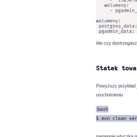
     - "15050:8
   wolumeny:

     - pgadmin_
wolumeny:

 postgres_data:
 pgadmin_data:
Ale czy dostrzegasz
Statek towa
Powyższy przykład j
uruchomieniu
bash
$ mvn clean ve
następnie wtyczka m