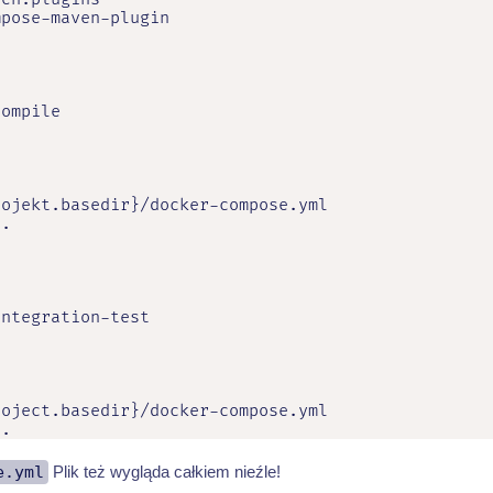
pose-maven-plugin

ompile

ojekt.basedir}/docker-compose.yml

.

ntegration-test



oject.basedir}/docker-compose.yml

e.
e.yml
Plik też wygląda całkiem nieźle!