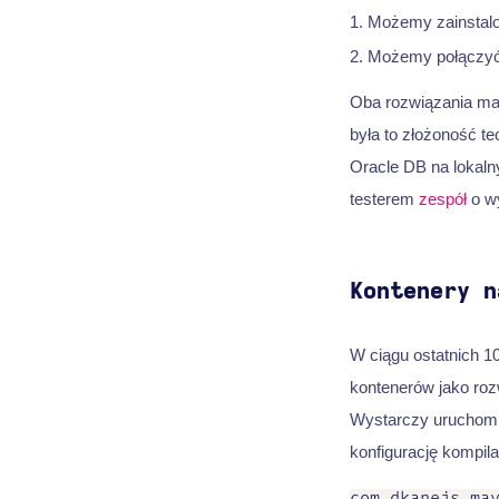
Możemy zainstalow
Możemy połączyć s
Oba rozwiązania maj
była to złożoność te
Oracle DB na lokaln
testerem
zespół
o wy
Kontenery n
W ciągu ostatnich 10
kontenerów jako rozw
Wystarczy uruchomić
konfigurację kompila
com.dkanejs.mav