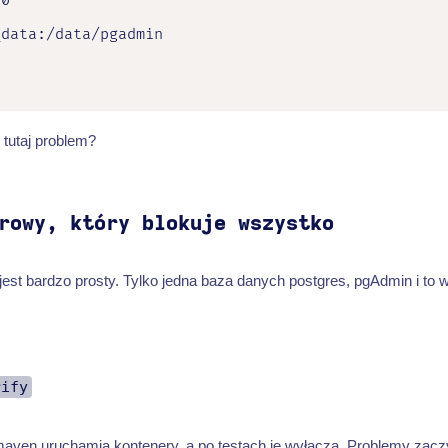
0"

data:/data/pgadmin



 tutaj problem?
rowy, który blokuje wszystko
est bardzo prosty. Tylko jedna baza danych postgres, pgAdmin i to 
rify
aven uruchamia kontenery, a po testach je wyłącza. Problemy zaczy