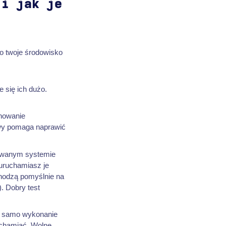
 i jak je
to twoje środowisko
 się ich dużo.
chowanie
owy pomaga naprawić
towanym systemie
 uruchamiasz je
chodzą pomyślnie na
). Dobry test
 i samo wykonanie
uchamiać. Wolne