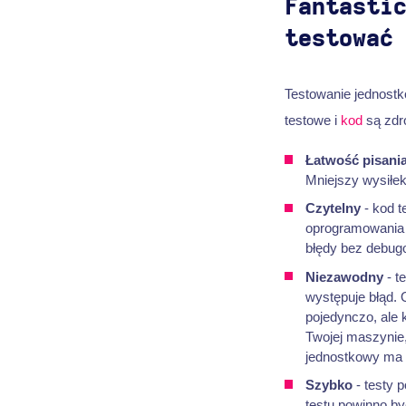
Fantasti
testować
Testowanie jednostko
testowe i
kod
są zdr
Łatwość pisani
Mniejszy wysiłek
Czytelny
- kod t
oprogramowania 
błędy bez debug
Niezawodny
- t
występuje błąd. 
pojedynczo, ale
Twojej maszynie,
jednostkowy ma 
Szybko
- testy 
testu powinno by