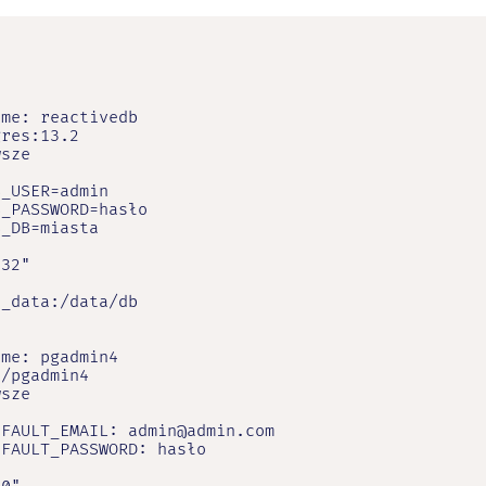
me: reactivedb

res:13.2

sze



_USER=admin

_PASSWORD=hasło

_DB=miasta

32"

_data:/data/db

me: pgadmin4

/pgadmin4

sze



FAULT_EMAIL: admin@admin.com

FAULT_PASSWORD: hasło
