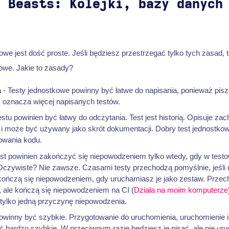
c Beasts: Kolejki, bazy danych
we jest dość proste. Jeśli będziesz przestrzegać tylko tych zasad, 
owe. Jakie to zasady?
a
- Testy jednostkowe powinny być łatwe do napisania, ponieważ pisze
 oznacza więcej napisanych testów.
estu powinien być łatwy do odczytania. Test jest historią. Opisuje za
i może być używany jako skrót dokumentacji. Dobry test jednostk
owania kodu.
est powinien zakończyć się niepowodzeniem tylko wtedy, gdy w tes
Oczywiste? Nie zawsze. Czasami testy przechodzą pomyślnie, jeśli
 kończą się niepowodzeniem, gdy uruchamiasz je jako zestaw. Prze
 ale kończą się niepowodzeniem na CI (
Działa na moim komputerze
tylko jedną przyczynę niepowodzenia.
powinny być szybkie. Przygotowanie do uruchomienia, uruchomienie
ć bardzo szybkie. W przeciwnym razie będziesz je pisać, ale nie ur