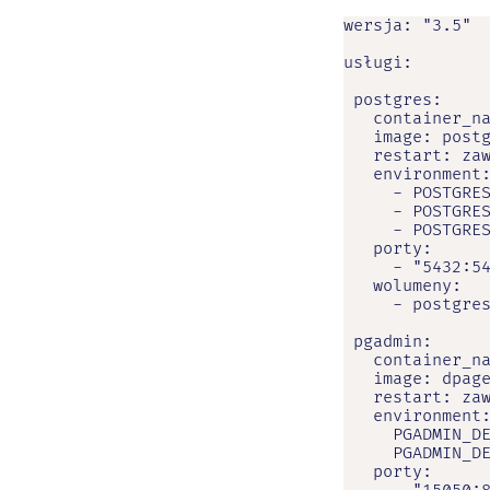
wersja: "3.5"

usługi:

 postgres:

   container_na
   image: postg
   restart: zaw
   environment:
     - POSTGRES
     - POSTGRES
     - POSTGRES
   porty:

     - "5432:54
   wolumeny:

     - postgres
 pgadmin:

   container_na
   image: dpage
   restart: zaw
   environment:
     PGADMIN_DE
     PGADMIN_DE
   porty:
