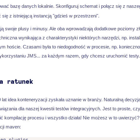
ać bazę danych lokalnie. Skonfiguruj schemat i połącz się z naszeg
ię z istniejącą instancją "gdzieś w przestrzeni".
ą swoje plusy i minusy. Ale oba wprowadzają dodatkowe poziomy z
chniczna wynikająca z charakterystyki niektórych narzędzi, np. instal
ym hoście. Czasami była to niedogodność w procesie, np. konieczno
korzystaniu JMS... za każdym razem, gdy chcesz uruchomić testy.
a ratunek
 lat idea konteneryzacji zyskała uznanie w branży. Naturalną decyzj
iązania dla naszej kwestii testów integracyjnych. Jest to proste, cz
 kompilację procesu i wszystko działa! Nie możesz w to uwierzyć? 
cji maven:
en.plugins
