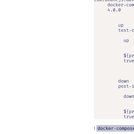
     docker-com
     4.0.0

         up

         test-c
           up

           ${pr
           true
         down

         post-i
           down
           ${pr
           tru
I
docker-compos