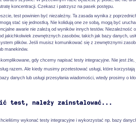
utratę koncentracji. Czekasz i patrzysz na pasek postępu.
szcie, test powinien być niezależny. Ta zasada wynika z poprzednic
 mogą stać się jednostką. Nie kolidują one ze sobą, mogą być uruch
tencjalne awarie nie zależą od wyników innych testów. Niezależność
od jakichkolwiek zewnętrznych zasobów, takich jak bazy danych, usł
system plików. Jeśli musisz komunikować się z zewnętrznymi zaso
lub manekinów.
komplikowane, gdy chcemy napisać testy integracyjne. Nie jest źle,
usług razem. Ale kiedy musimy przetestować usługi, które korzystaj
 bazy danych lub usługi przesyłania wiadomości, wtedy prosimy o kło
ić test, należy zainstalować...
 chcieliśmy wykonać testy integracyjne i wykorzystać np. bazy danyc