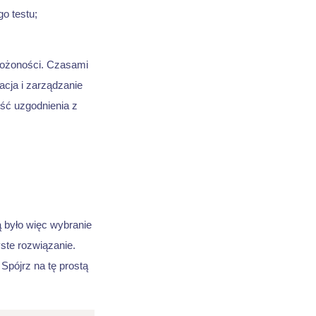
o testu;
łożoności. Czasami
acja i zarządzanie
ść uzgodnienia z
ą było więc wybranie
yste rozwiązanie.
Spójrz na tę prostą