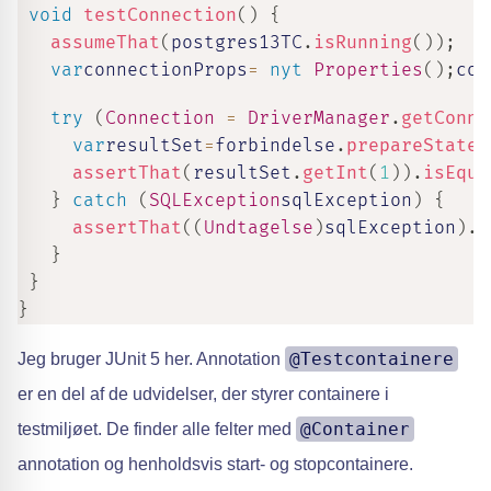
void
testConnection
(
)
{
assumeThat
(
postgres13TC
.
isRunning
(
)
)
;
var
connectionProps
=
nyt
Properties
(
)
;
con
try
(
Connection
=
DriverManager
.
getConne
var
resultSet
=
forbindelse
.
prepareStatem
assertThat
(
resultSet
.
getInt
(
1
)
)
.
isEqua
}
catch
(
SQLException
sqlException
)
{
assertThat
(
(
Undtagelse
)
sqlException
)
.
d
}
}
}
@Testcontainere
Jeg bruger JUnit 5 her. Annotation
er en del af de udvidelser, der styrer containere i
@Container
testmiljøet. De finder alle felter med
annotation og henholdsvis start- og stopcontainere.