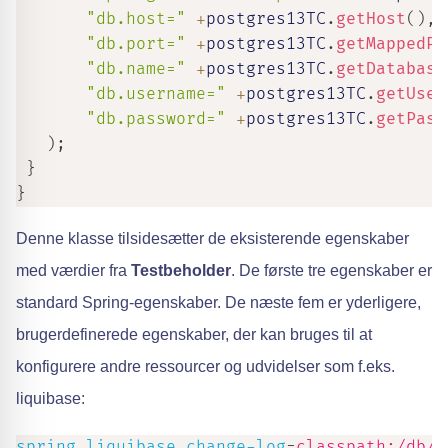
"db.host="
+
postgres13TC
.
getHost
(
)
,
"db.port="
+
postgres13TC
.
getMappedPo
"db.name="
+
postgres13TC
.
getDatabase
"db.username="
+
postgres13TC
.
getUser
"db.password="
+
postgres13TC
.
getPass
)
;
}
}
Denne klasse tilsidesætter de eksisterende egenskaber
med værdier fra
Testbeholder
. De første tre egenskaber er
standard Spring-egenskaber. De næste fem er yderligere,
brugerdefinerede egenskaber, der kan bruges til at
konfigurere andre ressourcer og udvidelser som f.eks.
liquibase:
spring.liquibase.change-log
=
classpath:/db/c