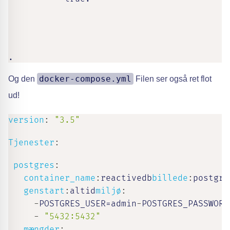
.
docker-compose.yml
Og den
Filen ser også ret flot
ud!
version
:
"3.5"
Tjenester
:
postgres
:
container_name
:
reactivedb
billede
:
postgre
genstart
:
altid
miljø
:
-
POSTGRES_USER=admin
-
POSTGRES_PASSWORD
-
"5432:5432"
mængder
: