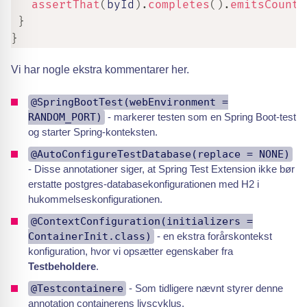
assertThat
(
byId
)
.
completes
(
)
.
emitsCount
(
}
}
Vi har nogle ekstra kommentarer her.
@SpringBootTest(webEnvironment =
RANDOM_PORT)
- markerer testen som en Spring Boot-test
og starter Spring-konteksten.
@AutoConfigureTestDatabase(replace = NONE)
- Disse annotationer siger, at Spring Test Extension ikke bør
erstatte postgres-databasekonfigurationen med H2 i
hukommelseskonfigurationen.
@ContextConfiguration(initializers =
ContainerInit.class)
- en ekstra forårskontekst
konfiguration, hvor vi opsætter egenskaber fra
Testbeholdere
.
@Testcontainere
- Som tidligere nævnt styrer denne
annotation containerens livscyklus.