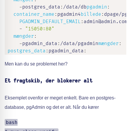
-
postgres_data
:
/data/db
pgadmin
:
container_name
:
pgadmin4
billede
:
dpage/pga
PGADMIN_DEFAULT_EMAIL
:
admin@admin.com
P
-
"15050:80"
mængder
:
-
pgadmin_data
:
/data/pgadmin
mængder
:
postgres_data
:
pgadmin_data
:
Men kan du se problemet her?
Et fragtskib, der blokerer alt
Eksemplet ovenfor er meget enkelt. Bare en postgres-
database, pgAdmin og det er alt. Når du kører
bash