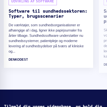
UDVIKLING AF SOFTWARE
Software til sundhedssektoren:
S
Typer, brugsscenarier
u
p
De værktøjer, som sundhedsorganisationer er
Sk
afhængige af i dag, ligner ikke papirjournaler fra
v
årtier tilbage. Sundhedssoftware understøtter nu
pr
sundhedssystemer, patientpleje og moderne
de
levering af sundhedsydelser på tværs af kliniske
le
og...
ka
DENKODEST
D