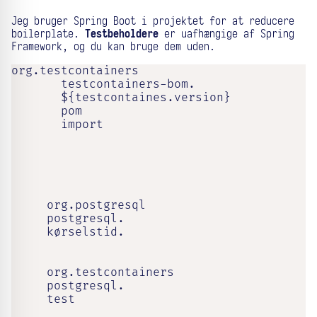
Jeg bruger Spring Boot i projektet for at reducere
boilerplate.
Testbeholdere
er uafhængige af Spring
Framework, og du kan bruge dem uden.
org.testcontainers

       testcontainers-bom.

       ${testcontaines.version}

       pom

       import

     org.postgresql

     postgresql.

     kørselstid.

     org.testcontainers

     postgresql.

     test
