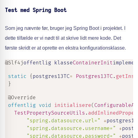
Test med Spring Boot
Som jeg nævnte før, bruger jeg Spring Boot i projektet. I
dette tilfælde er vi nødt til at skrive lidt mere kode. Det
første skridt er at oprette en ekstra konfigurationsklasse.
@Slf4j
offentlig klasse
ContainerInit
implemen
static
{
postgres13TC
=
Postgres13TC
.
getInst
}
@Override
offentlig
void
initialisere
(
ConfigurableAp
TestPropertySourceUtils
.
addInlinedProper
"spring.datasource.url="
+
postgres13
"spring.datasource.username="
+
postg
"spring.datasource.password="
+
postg