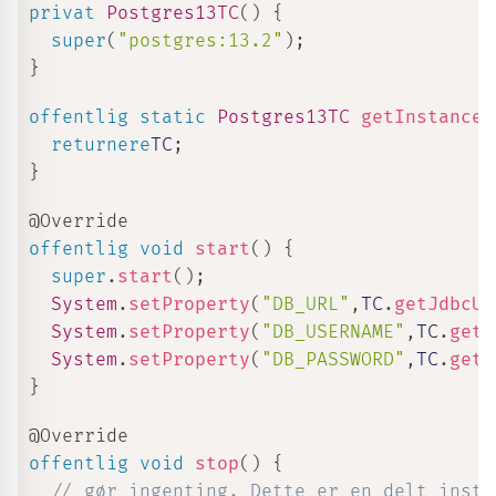
privat
Postgres13TC
(
)
{
super
(
"postgres:13.2"
)
;
}
offentlig
static
Postgres13TC
getInstance
(
returnere
TC
;
}
@Override
offentlig
void
start
(
)
{
super
.
start
(
)
;
System
.
setProperty
(
"DB_URL"
,
TC
.
getJdbcUr
System
.
setProperty
(
"DB_USERNAME"
,
TC
.
getU
System
.
setProperty
(
"DB_PASSWORD"
,
TC
.
getP
}
@Override
offentlig
void
stop
(
)
{
// gør ingenting. Dette er en delt insta