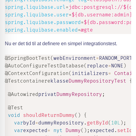
spring.liquibase.url
=
jdbc:postgresql://${db
spring.liquibase.user
=
${db.username:admin}
spring.liquibase.password
=
${db.password:pas
spring.liquibase.enabled
=
ægte
Nu er det tid til at definere en simpel integrationstest.
@SpringBootTest
(
webEnvironment
=
RANDOM_PORT
)
@AutoConfigureTestDatabase
(
replace
=
NONE
)
@ContextConfiguration
(
initializers
=
Contain
@Testcontainere
klasse
DummyRepositoryTest
{
@Autowired
privat
DummyRepository
;
@Test
void
shouldReturnDummy
(
)
{
var
byId
=
dummyRepository
.
getById
(
10L
)
;
var
expected
=
nyt
Dummy
(
)
;
expected
.
setId
(