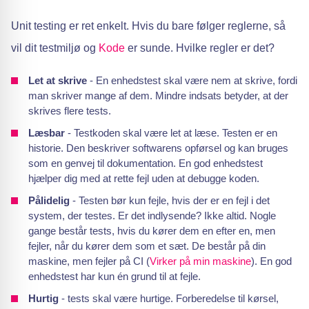
Unit testing er ret enkelt. Hvis du bare følger reglerne, så
vil dit testmiljø og
Kode
er sunde. Hvilke regler er det?
Let at skrive
- En enhedstest skal være nem at skrive, fordi
man skriver mange af dem. Mindre indsats betyder, at der
skrives flere tests.
Læsbar
- Testkoden skal være let at læse. Testen er en
historie. Den beskriver softwarens opførsel og kan bruges
som en genvej til dokumentation. En god enhedstest
hjælper dig med at rette fejl uden at debugge koden.
Pålidelig
- Testen bør kun fejle, hvis der er en fejl i det
system, der testes. Er det indlysende? Ikke altid. Nogle
gange består tests, hvis du kører dem en efter en, men
fejler, når du kører dem som et sæt. De består på din
maskine, men fejler på CI (
Virker på min maskine
). En god
enhedstest har kun én grund til at fejle.
Hurtig
- tests skal være hurtige. Forberedelse til kørsel,