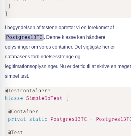
}
}
I begyndelsen af testene opretter vi en forekomst af
Postgres13TC
. Denne klasse kan håndtere
oplysninger om vores container. Det vigtigste her er
databasens forbindelsesstrenge og
legitimationsoplysninger. Nu er det tid til at skrive en meget
simpel test.
@Testcontainere
klasse
SimpleDbTest
{
@Container
privat
static
Postgres13TC
=
Postgres13TC
.
@Test