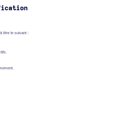
fication
 être le suivant :
tifs.
l moment.