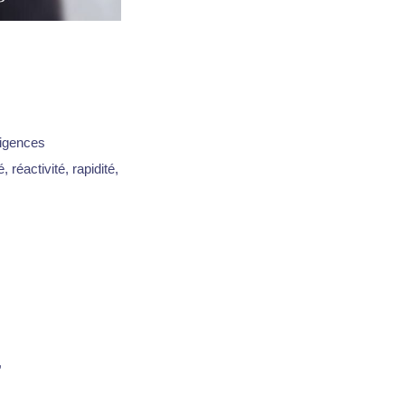
xigences
 réactivité, rapidité,
,