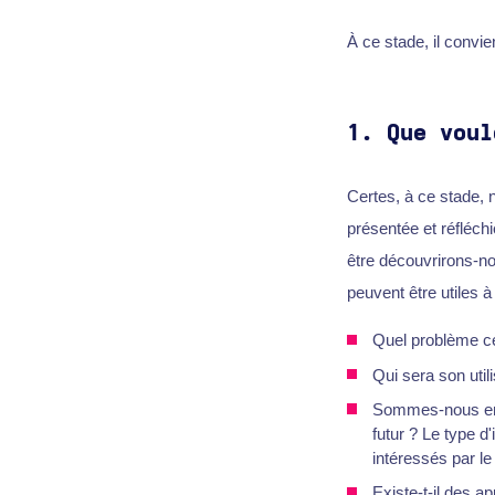
À ce stade, il convi
1.
Que voul
Certes, à ce stade, 
présentée et réfléchi
être découvrirons-no
peuvent être utiles à
Quel problème ce 
Qui sera son utili
Sommes-nous en tr
futur ? Le type 
intéressés par 
Existe-t-il des a