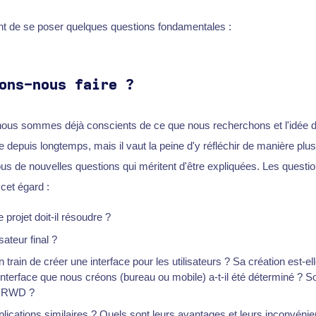
ent de se poser quelques questions fondamentales :
ons-nous faire ?
nous sommes déjà conscients de ce que nous recherchons et l'idée du
e depuis longtemps, mais il vaut la peine d'y réfléchir de manière plu
us de nouvelles questions qui méritent d'être expliquées. Les questi
 cet égard :
projet doit-il résoudre ?
sateur final ?
ain de créer une interface pour les utilisateurs ? Sa création est-el
d'interface que nous créons (bureau ou mobile) a-t-il été déterminé 
le RWD ?
pplications similaires ? Quels sont leurs avantages et leurs inconvénie