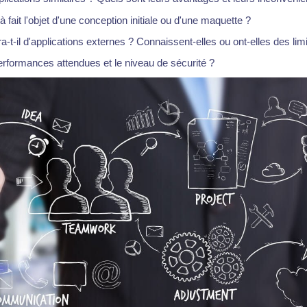
éjà fait l'objet d'une conception initiale ou d'une maquette ?
a-t-il d'applications externes ? Connaissent-elles ou ont-elles des lim
erformances attendues et le niveau de sécurité ?