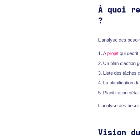
À quoi r
?
L'analyse des besoins
A
projet
qui décrit 
Un plan d'action gé
Liste des tâches d
La planification d
Planification déta
L'analyse des besoin
Vision d