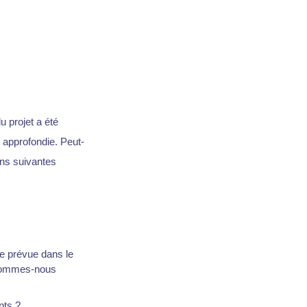
 projet a été
s approfondie. Peut-
ons suivantes
le prévue dans le
? Sommes-nous
nts ?