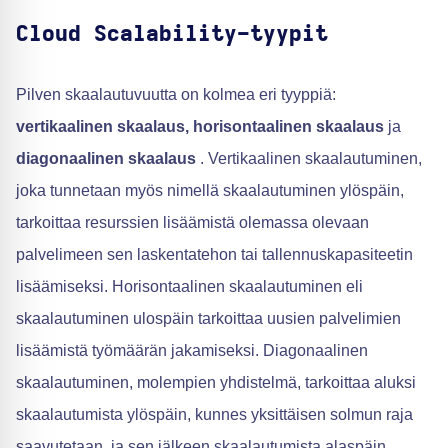
Cloud Scalability-tyypit
Pilven skaalautuvuutta on kolmea eri tyyppiä:
vertikaalinen skaalaus, horisontaalinen skaalaus
ja
diagonaalinen skaalaus
. Vertikaalinen skaalautuminen,
joka tunnetaan myös nimellä skaalautuminen ylöspäin,
tarkoittaa resurssien lisäämistä olemassa olevaan
palvelimeen sen laskentatehon tai tallennuskapasiteetin
lisäämiseksi. Horisontaalinen skaalautuminen eli
skaalautuminen ulospäin tarkoittaa uusien palvelimien
lisäämistä työmäärän jakamiseksi. Diagonaalinen
skaalautuminen, molempien yhdistelmä, tarkoittaa aluksi
skaalautumista ylöspäin, kunnes yksittäisen solmun raja
saavutetaan, ja sen jälkeen skaalautumista alaspäin.