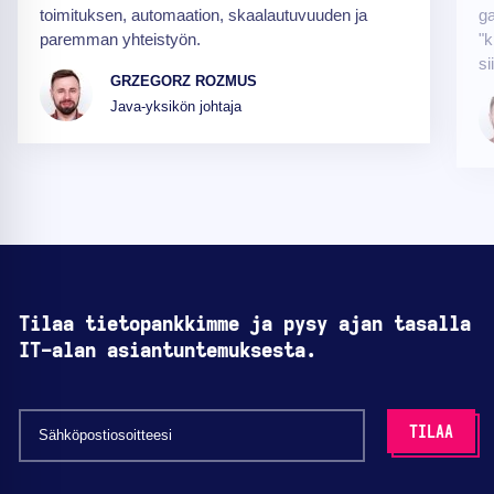
toimituksen, automaation, skaalautuvuuden ja
ga
paremman yhteistyön.
"k
si
GRZEGORZ ROZMUS
Java-yksikön johtaja
Tilaa tietopankkimme ja pysy ajan tasalla
IT-alan asiantuntemuksesta.