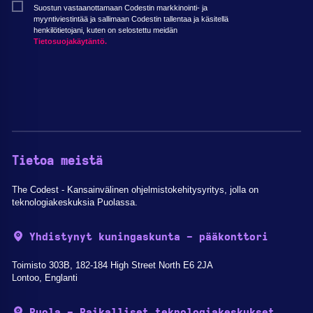
Suostun vastaanottamaan Codestin markkinointi- ja
myyntiviestintää ja sallimaan Codestin tallentaa ja käsitellä
henkilötietojani, kuten on selostettu meidän
Tietosuojakäytäntö.
Tietoa meistä
The Codest - Kansainvälinen ohjelmistokehitysyritys, jolla on
teknologiakeskuksia Puolassa.
Yhdistynyt kuningaskunta - pääkonttori
Toimisto 303B, 182-184 High Street North E6 2JA
Lontoo, Englanti
Puola - Paikalliset teknologiakeskukset