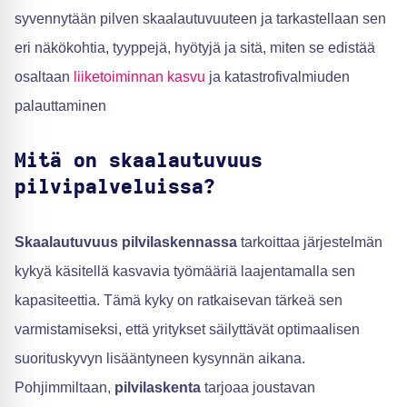
syvennytään pilven skaalautuvuuteen ja tarkastellaan sen
eri näkökohtia, tyyppejä, hyötyjä ja sitä, miten se edistää
osaltaan
liiketoiminnan kasvu
ja katastrofivalmiuden
palauttaminen
Mitä on skaalautuvuus
pilvipalveluissa?
Skaalautuvuus pilvilaskennassa
tarkoittaa järjestelmän
kykyä käsitellä kasvavia työmääriä laajentamalla sen
kapasiteettia. Tämä kyky on ratkaisevan tärkeä sen
varmistamiseksi, että yritykset säilyttävät optimaalisen
suorituskyvyn lisääntyneen kysynnän aikana.
Pohjimmiltaan,
pilvilaskenta
tarjoaa joustavan