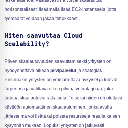
laskentatehoa. Vastaavasti ne voivat skaalautua
horisontaalisesti lisäämällä lisää EC2-instansseja, jotta
työmäärät voidaan jakaa tehokkaasti.
Miten saavuttaa Cloud
Scalability?
Pilven skaalautuvuuden saavuttamiseksi yritysten on
hyödynnettävä oikeaa
pilvipalvelut
ja strategiat.
Ensinnäkin yritysten on ymmärrettävä nykyiset ja tulevat
tarpeensa ja valittava oikea pilvipalveluntarjoaja, joka
tarjoaa skaalautuvia ratkaisuja. Toiseksi niiden on otettava
käyttöön automaattinen skaalautuminen, jonka avulla
järjestelmä voi lisätä tai poistaa resursseja reaaliaikaisen
kysynnän mukaan. Lopuksi yritysten on jatkuvasti