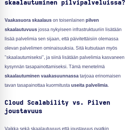
skaalautuminen pilvipalveluissa?
Vaakasuora skaalaus
on toisenlainen
pilven
skaalautuvuus
jossa nykyiseen infrastruktuuriin lisätään
lisää palvelimia sen sijaan, että päivitettäisiin olemassa
olevan palvelimen ominaisuuksia. Sitä kutsutaan myös
"skaalautumiseksi", ja siinä lisätään palvelimia kasvaneen
kysynnän tasapainottamiseksi. Tämä menetelmä
skaalautuminen vaakasuunnassa
tarjoaa erinomaisen
tavan tasapainottaa kuormitusta
useita palvelimia
.
Cloud Scalability vs. Pilven
joustavuus
Vaikka sekä skaalautuvuus että joustavuus ovatkin