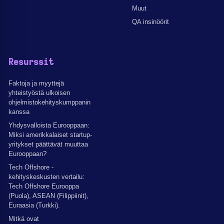
Muut
QA insinöörit
Resurssit
Faktoja ja myyttejä
yhteistyöstä ulkoisen
ohjelmistokehityskumppanin
kanssa
Yhdysvalloista Eurooppaan:
Miksi amerikkalaiset startup-
yritykset päättävät muuttaa
Eurooppaan?
Tech Offshore -
kehityskeskusten vertailu:
Tech Offshore Eurooppa
(Puola), ASEAN (Filippiinit),
Euraasia (Turkki).
Mitkä ovat