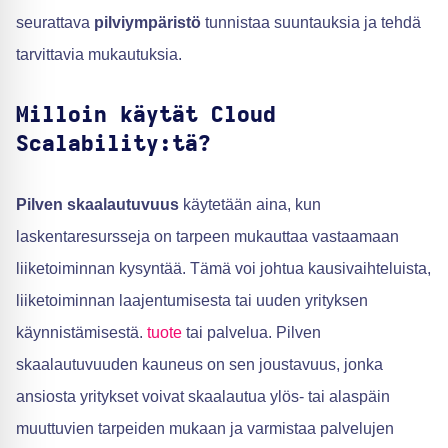
seurattava
pilviympäristö
tunnistaa suuntauksia ja tehdä
tarvittavia mukautuksia.
Milloin käytät Cloud
Scalability:tä?
Pilven skaalautuvuus
käytetään aina, kun
laskentaresursseja on tarpeen mukauttaa vastaamaan
liiketoiminnan kysyntää. Tämä voi johtua kausivaihteluista,
liiketoiminnan laajentumisesta tai uuden yrityksen
käynnistämisestä.
tuote
tai palvelua. Pilven
skaalautuvuuden kauneus on sen joustavuus, jonka
ansiosta yritykset voivat skaalautua ylös- tai alaspäin
muuttuvien tarpeiden mukaan ja varmistaa palvelujen