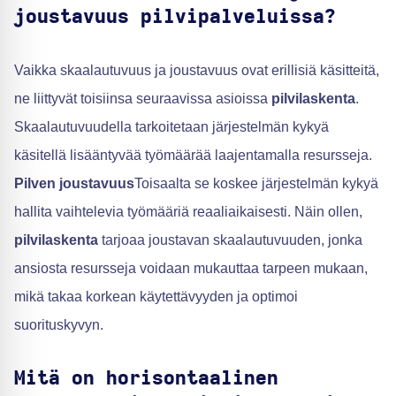
joustavuus pilvipalveluissa?
Vaikka skaalautuvuus ja joustavuus ovat erillisiä käsitteitä,
ne liittyvät toisiinsa seuraavissa asioissa
pilvilaskenta
.
Skaalautuvuudella tarkoitetaan järjestelmän kykyä
käsitellä lisääntyvää työmäärää laajentamalla resursseja.
Pilven joustavuus
Toisaalta se koskee järjestelmän kykyä
hallita vaihtelevia työmääriä reaaliaikaisesti. Näin ollen,
pilvilaskenta
tarjoaa joustavan skaalautuvuuden, jonka
ansiosta resursseja voidaan mukauttaa tarpeen mukaan,
mikä takaa korkean käytettävyyden ja optimoi
suorituskyvyn.
Mitä on horisontaalinen