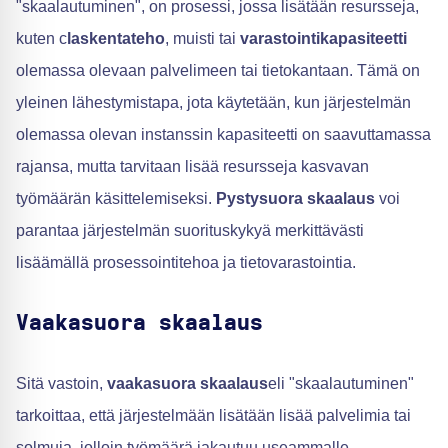
"skaalautuminen", on prosessi, jossa lisätään resursseja,
kuten c
laskentateho
, muisti tai
varastointikapasiteetti
olemassa olevaan palvelimeen tai tietokantaan. Tämä on
yleinen lähestymistapa, jota käytetään, kun järjestelmän
olemassa olevan instanssin kapasiteetti on saavuttamassa
rajansa, mutta tarvitaan lisää resursseja kasvavan
työmäärän käsittelemiseksi.
Pystysuora skaalaus
voi
parantaa järjestelmän suorituskykyä merkittävästi
lisäämällä prosessointitehoa ja tietovarastointia.
Vaakasuora skaalaus
Sitä vastoin,
vaakasuora skaalaus
eli "skaalautuminen"
tarkoittaa, että järjestelmään lisätään lisää palvelimia tai
solmuja, jolloin työmäärä jakautuu useammalle