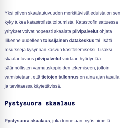
Yksi pilven skaalautuvuuden merkittävistä eduista on sen
kyky tukea katastrofista toipumista. Katastrofin sattuessa
yritykset voivat nopeasti skaalata
pilvipalvelut
ohjata
liikenne uudelleen
toissijainen datakeskus
tai lisätä
resursseja kysynnän kasvun käsittelemiseksi. Lisäksi
skaalautuvuus
pilvipalvelut
voidaan hyödyntää
säännöllisten varmuuskopioiden tekemiseen, jolloin
varmistetaan, että
tietojen tallennus
on aina ajan tasalla
ja tarvittaessa käytettävissä.
Pystysuora skaalaus
Pystysuora skaalaus
, joka tunnetaan myös nimellä