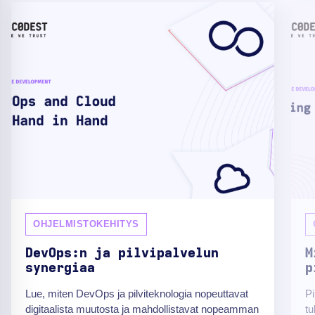
OHJELMISTOKEHITYS
DevOps:n ja pilvipalvelun
M
synergiaa
p
Lue, miten DevOps ja pilviteknologia nopeuttavat
Pi
digitaalista muutosta ja mahdollistavat nopeamman
tu