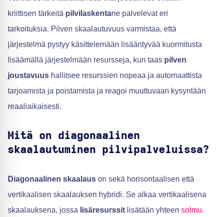
kriittisen tärkeitä
pilvilaskenta
ne palvelevat eri
tarkoituksia. Pilven skaalautuvuus varmistaa, että
järjestelmä pystyy käsittelemään lisääntyvää kuormitusta
lisäämällä järjestelmään resursseja, kun taas
pilven
joustavuus
hallitsee resurssien nopeaa ja automaattista
tarjoamista ja poistamista ja reagoi muuttuvaan kysyntään
reaaliaikaisesti.
Mitä on diagonaalinen
skaalautuminen pilvipalveluissa?
Diagonaalinen skaalaus
on sekä horisontaalisen että
vertikaalisen skaalauksen hybridi. Se alkaa vertikaalisena
skaalauksena, jossa
lisäresurssit
lisätään yhteen
solmu
.