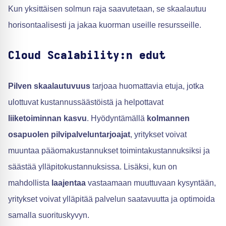
Kun yksittäisen solmun raja saavutetaan, se skaalautuu
horisontaalisesti ja jakaa kuorman useille resursseille.
Cloud Scalability:n edut
Pilven skaalautuvuus
tarjoaa huomattavia etuja, jotka
ulottuvat kustannussäästöistä ja helpottavat
liiketoiminnan kasvu
. Hyödyntämällä
kolmannen
osapuolen pilvipalveluntarjoajat
, yritykset voivat
muuntaa pääomakustannukset toimintakustannuksiksi ja
säästää ylläpitokustannuksissa. Lisäksi, kun on
mahdollista
laajentaa
vastaamaan muuttuvaan kysyntään,
yritykset voivat ylläpitää palvelun saatavuutta ja optimoida
samalla suorituskyvyn.