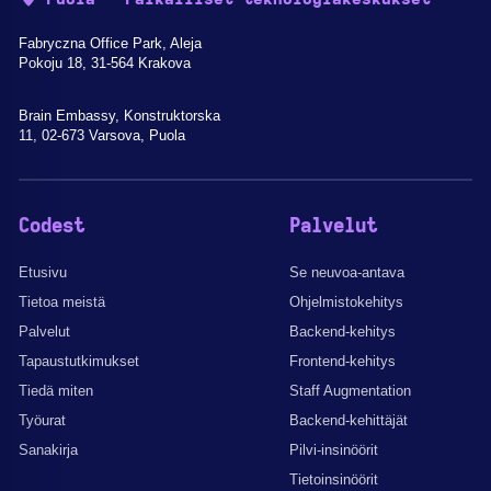
Fabryczna Office Park, Aleja
Pokoju 18, 31-564 Krakova
Brain Embassy, Konstruktorska
11, 02-673 Varsova, Puola
Codest
Palvelut
Etusivu
Se neuvoa-antava
Tietoa meistä
Ohjelmistokehitys
Palvelut
Backend-kehitys
Tapaustutkimukset
Frontend-kehitys
Tiedä miten
Staff Augmentation
Työurat
Backend-kehittäjät
Sanakirja
Pilvi-insinöörit
Tietoinsinöörit