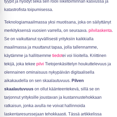
tyypit ja hyödyt sekä sen rooli liiketoiminnan kasvussa ja
katastrofista toipumisessa.
Teknologiamaailmassa yksi muotisana, joka on säilyttänyt
merkityksensä vuosien varrella, on seuraava.
pilvilaskenta
.
Se on vaikuttanut syvällisesti yrityksiin kaikkialla
maailmassa ja muuttanut tapaa, jolla tallennamme,
käytämme ja hallitsemme
tiedot
ei voi liioitella. Kriittinen
tekijä, joka tekee
pilvi
Tietojenkäsittelyn houkuttelevuus ja
olennainen ominaisuus nykypäivän digitaalisella
aikakaudella on sen skaalautuvuus.
Pilven
skaalautuvuus
on ollut käänteentekevä, sillä se on
tarjonnut yrityksille joustavan ja kustannustehokkaan
ratkaisun, jonka avulla ne voivat hallinnoida
laskentaresurssejaan tehokkaasti. Tässä artikkelissa