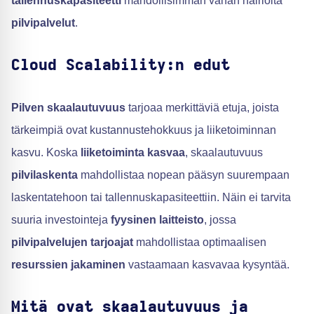
tallennuskapasiteetti
mahdollisimman vähän häiriöitä
pilvipalvelut
.
Cloud Scalability:n edut
Pilven skaalautuvuus
tarjoaa merkittäviä etuja, joista
tärkeimpiä ovat kustannustehokkuus ja liiketoiminnan
kasvu. Koska
liiketoiminta kasvaa
, skaalautuvuus
pilvilaskenta
mahdollistaa nopean pääsyn suurempaan
laskentatehoon tai tallennuskapasiteettiin. Näin ei tarvita
suuria investointeja
fyysinen laitteisto
, jossa
pilvipalvelujen tarjoajat
mahdollistaa optimaalisen
resurssien jakaminen
vastaamaan kasvavaa kysyntää.
Mitä ovat skaalautuvuus ja