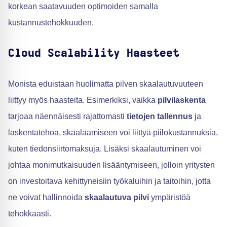
korkean saatavuuden optimoiden samalla
kustannustehokkuuden.
Cloud Scalability Haasteet
Monista eduistaan huolimatta pilven skaalautuvuuteen
liittyy myös haasteita. Esimerkiksi, vaikka
pilvilaskenta
tarjoaa näennäisesti rajattomasti
tietojen tallennus
ja
laskentatehoa, skaalaamiseen voi liittyä piilokustannuksia,
kuten tiedonsiirtomaksuja. Lisäksi skaalautuminen voi
johtaa monimutkaisuuden lisääntymiseen, jolloin yritysten
on investoitava kehittyneisiin työkaluihin ja taitoihin, jotta
ne voivat hallinnoida
skaalautuva pilvi
ympäristöä
tehokkaasti.