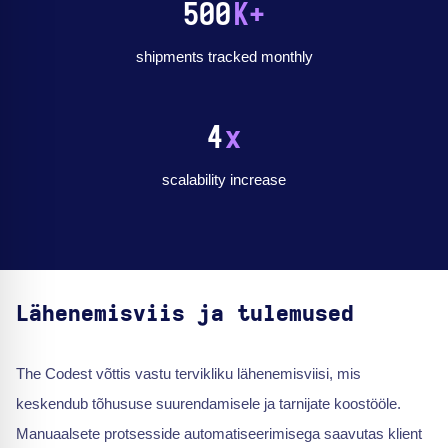
500
K+
shipments tracked monthly
4
x
scalability increase
Lähenemisviis ja tulemused
The Codest võttis vastu tervikliku lähenemisviisi, mis
keskendub tõhususe suurendamisele ja tarnijate koostööle.
Manuaalsete protsesside automatiseerimisega saavutas klient