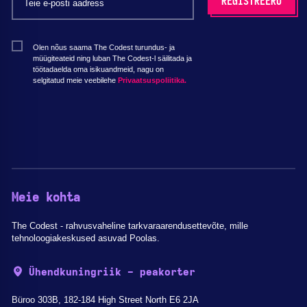
Olen nõus saama The Codest turundus- ja
müügiteateid ning luban The Codest-l säilitada ja
töötadaelda oma isikuandmeid, nagu on
selgitatud meie veebilehe
Privaatsuspoliitika.
Meie kohta
The Codest - rahvusvaheline tarkvaraarendusettevõte, mille
tehnoloogiakeskused asuvad Poolas.
Ühendkuningriik - peakorter
Büroo 303B, 182-184 High Street North E6 2JA