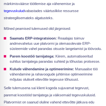
märkimisväärse töötlemise aja vähenemise ja
tegevuskulud
vabastades väärtuslikke ressursse
strateegilisemateks algatusteks.
Mõned peamised tulemused olid järgmised:
Saamatu ERP-integratsioon:
Reaalajas toimuv
andmevahetus uue platvormi ja olemasolevate ERP-
süsteemide vahel parandas otsuste langetamist ja töövoolu.
Parem koostöö tarnijatega:
Kiirem, automatiseeritud
suhtlus tarnijatega parandas suhteid ja tõhustas protsesse.
Kulude vähendamine ja optimeerimine:
Manuaalse töö
vähendamine ja rahavoogude juhtimise optimeerimine
mõjutas oluliselt ettevõtte tegevuse tõhusust.
Selle tulemusena sai klient kogeda sujuvamat tegevust,
paremat koostööd tarnijatega ja väiksemaid tegevuskulusid.
Platvormist on saanud oluline vahend ettevõtte jätkuva edu