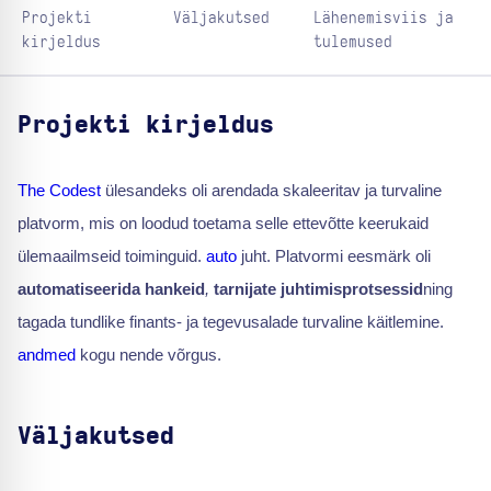
Projekti
Väljakutsed
Lähenemisviis ja
kirjeldus
tulemused
Projekti kirjeldus
The Codest
ülesandeks oli arendada skaleeritav ja turvaline
platvorm, mis on loodud toetama selle ettevõtte keerukaid
ülemaailmseid toiminguid.
auto
juht. Platvormi eesmärk oli
automatiseerida hankeid
,
tarnijate juhtimisprotsessid
ning
tagada tundlike finants- ja tegevusalade turvaline käitlemine.
andmed
kogu nende võrgus.
Väljakutsed