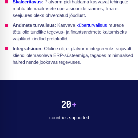
Skaleeritavus
:
Platvorm pidi haldama kasvavat tehingute
mahtu ülemaailmsete operatsioonide raames, ilma et
seejuures oleks ohverdatud jõudlust.
Andmete turvalisus:
Kasvava
küberturvalisus
murede
tõttu olid tundlike tegevus- ja finantsandmete kaitsmiseks
vajalikud kindlad protokollid.
Integratsioon:
Oluline oli, et platvorm integreeruks sujuvalt
kliendi olemasoleva ERP-süsteemiga, tagades minimaalsed
häired nende jooksvas tegevuses.
20
+
countries supported