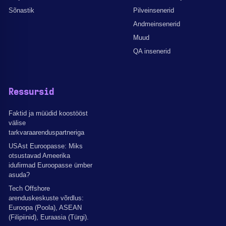
Sõnastik
Pilveinsenerid
Andmeinsenerid
Muud
QA insenerid
Ressursid
Faktid ja müüdid koostööst
välise
tarkvaraarenduspartneriga
USAst Euroopasse: Miks
otsustavad Ameerika
idufirmad Euroopasse ümber
asuda?
Tech Offshore
arenduskeskuste võrdlus:
Euroopa (Poola), ASEAN
(Filipiinid), Euraasia (Türgi).