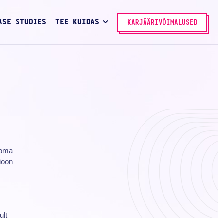
ASE STUDIES
TEE KUIDAS
KARJÄÄRIVÕIMALUSED
 oma
ioon
ult