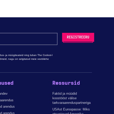
s- ja müügiteateid ning luban The Codest-l
ndmeid, nagu on selgitatud meie veebilehe
nused
Ressursid
andev
Faktid ja müüdid
koostööst välise
raarendus
tarkvaraarenduspartneriga
d arendus
USAst Euroopasse: Miks
nd arendus
otsustavad Ameerika