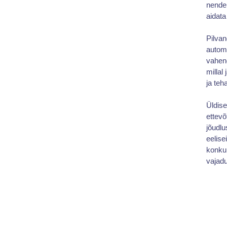
nende 
aidata
Pilvan
automa
vahend
millal
ja teh
Üldise
ettevõ
jõudlu
eelise
konkur
vajadu