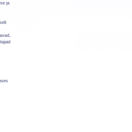
ise ja
selt
ravad,
tajaid
duses