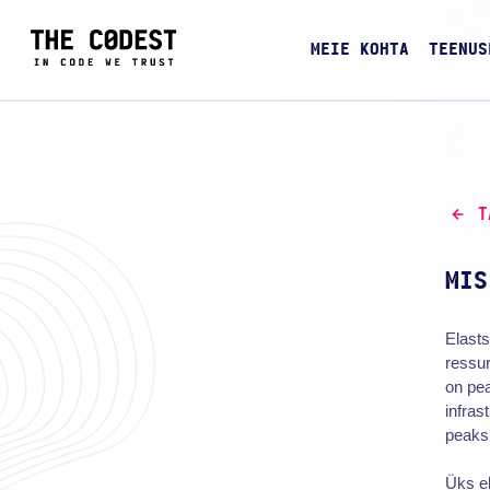
MEIE KOHTA
TEENUS
T
MIS
Elast
ressu
on pe
infras
peaksi
Üks el