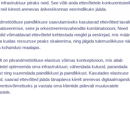
infrastruktuur piiraks neid. See võib anda ettevõtetele konkurentsieel
 neil kiiresti arenevas ärikeskkonnas eesrindlikuks jääda.
dmetöötluse paindlikkuse saavutamiseks kasutavad ettevõtted tavali
tiseerimise, seire ja orkestreerimisvahendite kombinatsiooni. Need
id võimaldavad ettevõtetel kehtestada reeglid ja eeskirjad, mis mää
 ja kuidas ressursse peaks skaleerima, ning jälgida tulemuslikkuse näi
a kohandusi reaalajas.
lt on pilvandmetöötluse elastsus võimas kontseptsioon, mis aitab
tetel optimeerida oma infrastruktuuri, vähendada kulusid, parandada
st ning suurendada paindlikkust ja paindlikkust. Kasutades elastsuse
id, saavad ettevõtted jääda tänapäeva kiirelt arenevas digitaalmajan
entsivõimeliseks ja vastata oma klientide pidevalt muutuvatele
stele.