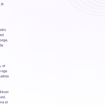
 ja
teks
ted
sega.
da
, et
i ega
aitsta
ikkust
sed,
lma et