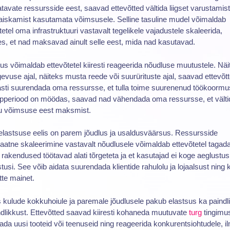
tavate ressursside eest, saavad ettevõtted vältida liigset varustamist
aiskamist kasutamata võimsusele. Selline tasuline mudel võimaldab
tetel oma infrastruktuuri vastavalt tegelikele vajadustele skaleerida,
s, et nad maksavad ainult selle eest, mida nad kasutavad.
us võimaldab ettevõtetel kiiresti reageerida nõudluse muutustele. Näi
gevuse ajal, näiteks musta reede või suurürituste ajal, saavad ettevõt
asti suurendada oma ressursse, et tulla toime suurenenud töökoormu
ippperiood on möödas, saavad nad vähendada oma ressursse, et välti
tu võimsuse eest maksmist.
elastsuse eelis on parem jõudlus ja usaldusväärsus. Ressursside
atne skaleerimine vastavalt nõudlusele võimaldab ettevõtetel tagada
rakendused töötavad alati tõrgeteta ja et kasutajad ei koge aeglustus
tusi. See võib aidata suurendada klientide rahulolu ja lojaalsust ning k
tte mainet.
 kulude kokkuhoiule ja paremale jõudlusele pakub elastsus ka paindl
ndlikkust. Ettevõtted saavad kiiresti kohaneda muutuvate
turg
tingimu
ada uusi tooteid või teenuseid ning reageerida konkurentsiohtudele, i