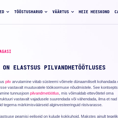
ED
TÖÖSTUSHARUD
VÄÄRTUS
MEIE MEESKOND
C
AGASI
 ON ELASTSUS PILVANDMETÖÖTLUSES
sus
pilv
arvutamine viitab süsteemi võimele dünaamiliselt kohandada
rsse vastavalt muutuvatele töökoormuse nõudmistele. See kontsepts
amine tunnusjoon
pilvandmetöötlus
, mis võimaldab ettevõtetel oma
truktuuri vastavalt vajadusele suurendada või vähendada, ilma et nad
d tegema märkimisväärseid alginvesteeringuid riistvarasse.
astsuse peamisi eeliseid on kulude kokkuhoid. Makstes ainult tegelik