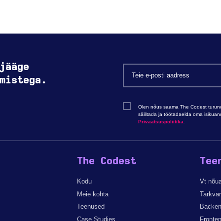
jääge
mistega.
Olen nõus saama The Codest turundu
säilitada ja töötadaelda oma isikua
Privaatsuspoliitika.
The Codest
Tee
Kodu
Vt nõu
Meie kohta
Tarkva
Teenused
Backen
Case Studies
Fronte