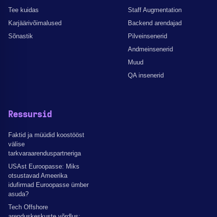
Tee kuidas
Staff Augmentation
Karjäärivõimalused
Backend arendajad
Sõnastik
Pilveinsenerid
Andmeinsenerid
Muud
QA insenerid
Ressursid
Faktid ja müüdid koostööst
välise
tarkvaraarenduspartneriga
USAst Euroopasse: Miks
otsustavad Ameerika
idufirmad Euroopasse ümber
asuda?
Tech Offshore
arenduskeskuste võrdlus: