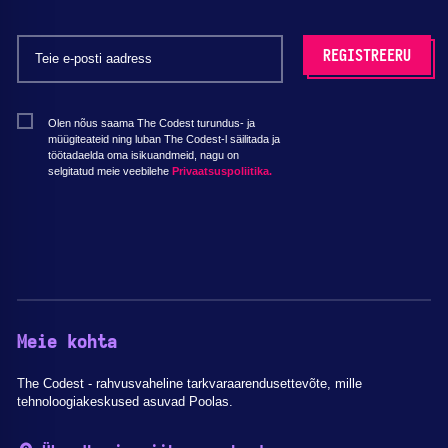
Olen nõus saama The Codest turundus- ja
müügiteateid ning luban The Codest-l säilitada ja
töötadaelda oma isikuandmeid, nagu on
selgitatud meie veebilehe
Privaatsuspoliitika.
Meie kohta
The Codest - rahvusvaheline tarkvaraarendusettevõte, mille
tehnoloogiakeskused asuvad Poolas.