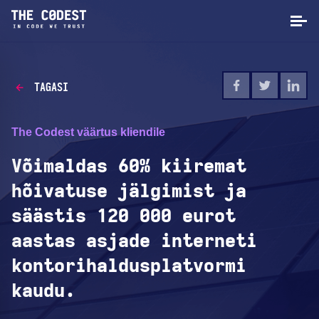
TAGASI
The Codest väärtus kliendile
Võimaldas 60% kiiremat
hõivatuse jälgimist ja
säästis 120 000 eurot
aastas asjade interneti
kontorihaldusplatvormi
kaudu.