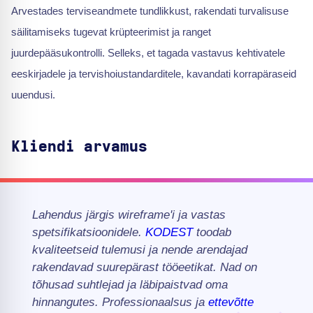
Arvestades terviseandmete tundlikkust, rakendati turvalisuse
säilitamiseks tugevat krüpteerimist ja ranget
juurdepääsukontrolli. Selleks, et tagada vastavus kehtivatele
eeskirjadele ja tervishoiustandarditele, kavandati korrapäraseid
uuendusi.
Kliendi arvamus
Lahendus järgis wireframe'i ja vastas
spetsifikatsioonidele.
KODEST
toodab
kvaliteetseid tulemusi ja nende arendajad
rakendavad suurepärast tööeetikat. Nad on
tõhusad suhtlejad ja läbipaistvad oma
hinnangutes. Professionaalsus ja
ettevõtte