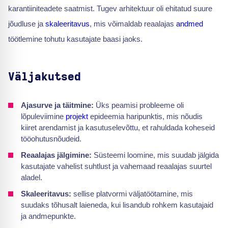
karantiiniteadete saatmist. Tugev arhitektuur oli ehitatud suure
jõudluse ja
skaleeritavus
, mis võimaldab reaalajas
andmed
töötlemine tohutu kasutajate baasi jaoks.
Väljakutsed
Ajasurve ja täitmine:
Üks peamisi probleeme oli
lõpuleviimine
projekt
epideemia haripunktis, mis nõudis
kiiret arendamist ja kasutuselevõttu, et rahuldada koheseid
tööohutusnõudeid.
Reaalajas jälgimine:
Süsteemi loomine, mis suudab jälgida
kasutajate vahelist suhtlust ja vahemaad reaalajas suurtel
aladel.
Skaleeritavus:
sellise platvormi väljatöötamine, mis
suudaks tõhusalt laieneda, kui lisandub rohkem kasutajaid
ja andmepunkte.