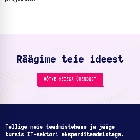
Räägime teie ideest
VÕTKE MEIEGA ÜHENDUST
Tellige meie teadmistebaas ja jääge
kursis IT-sektori eksperditeadmistega.