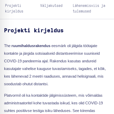
Projekti
Väljakutsed
Lähenemisviis ja
kirjeldus
tulemused
Projekti kirjeldus
The
ruumihaldusrakendus
eesmärk oli jälgida töötajate
kontakte ja järgida sotsiaalseid distantseerimise suuniseid
COVID-19 pandeemia ajal. Rakendus kasutas andureid
kasutajate vahelise kauguse tuvastamiseks, tagades, et kõik,
kes lähenevad 2 meetri raadiuses, annavad helisignaali, mis
soodustab ohutut distantsi.
Platvormil oli ka kontaktide jälgimissüsteem, mis võimaldas
administraatoritel kohe tuvastada isikud, kes olid COVID-19
suhtes positiivse testiga isiku läheduses. See kiirendas