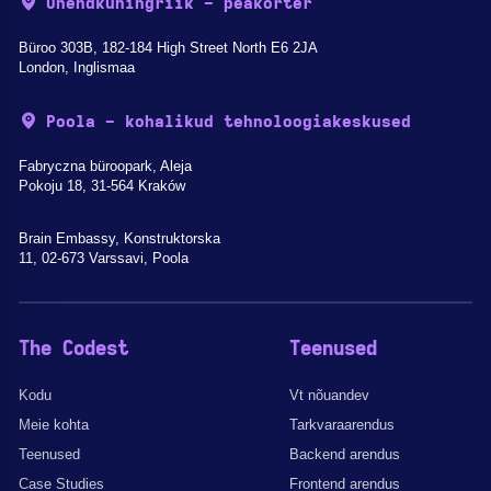
Ühendkuningriik - peakorter
Büroo 303B, 182-184 High Street North E6 2JA
London, Inglismaa
Poola - kohalikud tehnoloogiakeskused
Fabryczna büroopark, Aleja
Pokoju 18, 31-564 Kraków
Brain Embassy, Konstruktorska
11, 02-673 Varssavi, Poola
The Codest
Teenused
Kodu
Vt nõuandev
Meie kohta
Tarkvaraarendus
Teenused
Backend arendus
Case Studies
Frontend arendus