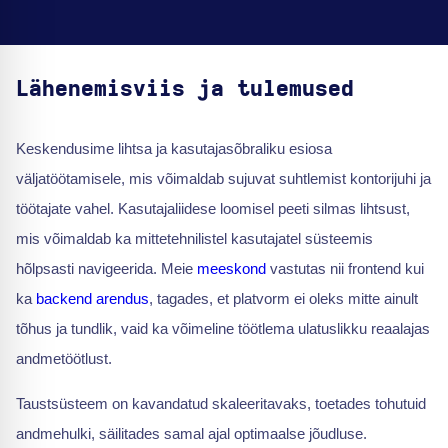
Lähenemisviis ja tulemused
Keskendusime lihtsa ja kasutajasõbraliku esiosa
väljatöötamisele, mis võimaldab sujuvat suhtlemist kontorijuhi ja
töötajate vahel. Kasutajaliidese loomisel peeti silmas lihtsust,
mis võimaldab ka mittetehnilistel kasutajatel süsteemis
hõlpsasti navigeerida. Meie
meeskond
vastutas nii frontend kui
ka
backend arendus
, tagades, et platvorm ei oleks mitte ainult
tõhus ja tundlik, vaid ka võimeline töötlema ulatuslikku reaalajas
andmetöötlust.
Taustsüsteem on kavandatud skaleeritavaks, toetades tohutuid
andmehulki, säilitades samal ajal optimaalse jõudluse.